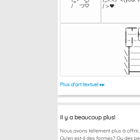
/    づ♡
/ >❤️
╭━┳━╭
┃┈┈┈┣
┃┈┃┈╰
╰┳╯┈┈
╲┃┈┈┈
╲┃┈┈┈
╲┃┈┈┈
╲┣━━━
Plus d'art textuel ▸▸
Il y a beaucoup plus!
Nous avons tellement plus à offrir, 
Qu'en est-il des formes? Ou des pe