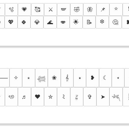
⭐
✅
🫧
💗
🥰
⚔️
🪽
🤣
🦋
📌
❄️

💖
🍀
💎
🌊
💋
🌟
📝
🤔
✧
⭒
❀
𝄞
⭑
❥
☾
⋆
⸻
𓆉
✰
ৎ୭
♬
❤
✮
ﾐ
𝜉
✞
➤
𓆈