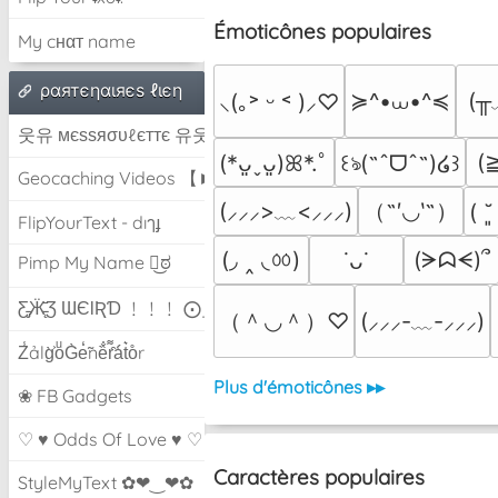
Émoticônes populaires
My cнαт name
ραятєηαιяєѕ ℓιєη
≽^•⩊•^≼
(╥
⸜(｡˃ ᵕ ˂ )⸝♡
웃유 мєѕѕяσυℓєттє 유웃
(
(*ᴗ͈ˬᴗ͈)ꕤ*.ﾟ
꒰ঌ(˶ˆᗜˆ˵)໒꒱
Geocaching Videos 【►】
（˶′◡‵˶）
(⸝⸝⸝>﹏<⸝⸝⸝)
( ˘
FlipYourText - dıๅɟ
(◞ ‸ ◟ㆀ)
(ᗒᗣᗕ)՞
˙ᴗ˙
Pimp My Name ಠ͜ಠ
Ƹ̵̡Ӝ̵̨̄Ʒ ƜЄƖƦƊ ﹗﹗﹗ ⨀_⨀
（＾◡＾）♡
(⸝⸝⸝-﹏-⸝⸝⸝)
Z̾ảlg̀͐oͧG̀e̒̃nȅ̐r͌̑á͑t͛o̊r
Plus d'émoticônes ▸▸
❀ FB Gadgets
♡ ♥ Odds Of Love ♥ ♡
Caractères populaires
StyleMyText ✿❤‿❤✿