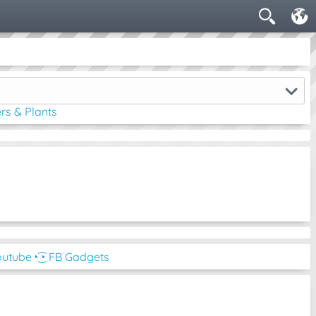
rs & Plants
outube
◔͜͡◔ FB Gadgets