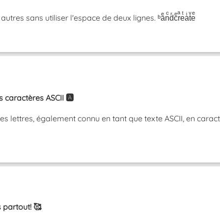
res sans utiliser l'espace de deux lignes. ᵇaͤnͨdͬcͤrͣeͭaͥtͮeͤ
caractères ASCII 🅰️
 lettres, également connu en tant que texte ASCII, en caractè
 partout! 🥰