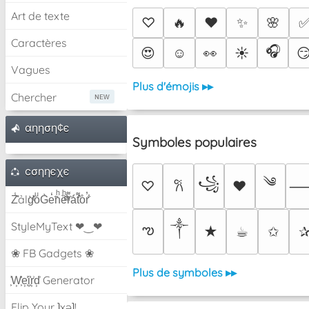
Art de texte
♡
🔥
❤️
✨
🌸
Caractères
🎧
😍
☺️
👀
☀️

Vagues
Plus d'émojis ▸▸
Chercher
αηηση¢є
Symboles populaires
cσηηєχє
༄
꧁
♡
♥
𐙚
Z̾̽ảlg̀͐ͭ̽oͧG̀e̒̃nͪȅͪͫ̏̐r͌̑á͑t͌̑͛o̊r̓̐
༒︎
StyleMyText ❤‿❤
ఌ
★
☕︎
✩
❀ FB Gadgets ❀
Plus de symboles ▸▸
͕͗W͕͕͗͗e͕͕͗͗i͕͕͗͗r͕͗d͕͗ Generator
Flip Your ʇxəʇ!