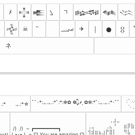
ﾒ
𒋲
𒍫
𒈙
𒈝
𒈱
؄
☠
✈
￨

𒅒
𒊹
𒌐
ネ
⠀:¨ ·.
ﾟﾟ･*:.｡..｡.:*ﾟ:*:✼✿ ❁ཻུ۪۪⸙͎ ✿✼:*ﾟ:.｡..｡.:*･ﾟﾟ
｡.:*　　.｡.:*☆
⠀ `· 
⠀⠀⠀⠀⠀⠀⢀⣰⣀⠀⠀⠀⠀
⢀⣀⠀⠀⠀⢀⣄⠘⠀⠀⣶⡿⣷
 /)  /)  ~ ┏━━━━━━━━┓

⢺⣾⣶⣦⣰⡟⣿⡇⠀⠀⠻⣧⠀
( •-• )  ~ ♡ You are amazing ♡

ext)
