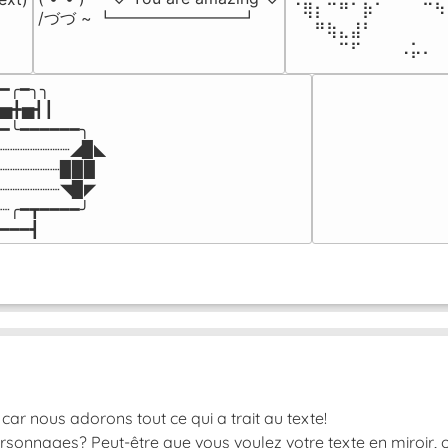
⠈⢿⡆⠉⠛⠁⡷⠁⠀⠀⠀⠉⠳
/づづ ~ ┗━━━━━━━━┛
⠀⠀⠛⢷⣄⣼⠃⠀⠀⠀⠀⠀⠀
⠀⠀⠀⠀⠉⠋⠀⠀⠀⠠⡥⠄⠀
━╭━╮╮

▅╋▅┫┃

━╰━━━━━━╮

┈┈┈┈┈┈┈◢▉◣

┈┈┈┈┈┈▉▉▉

┈┈┈┈┈┈◥▉◤

┈╭━┳━━━━╯

━━━┫﻿
car nous adorons tout ce qui a trait au texte!
rsonnages? Peut-être que vous voulez votre texte en miroir, o