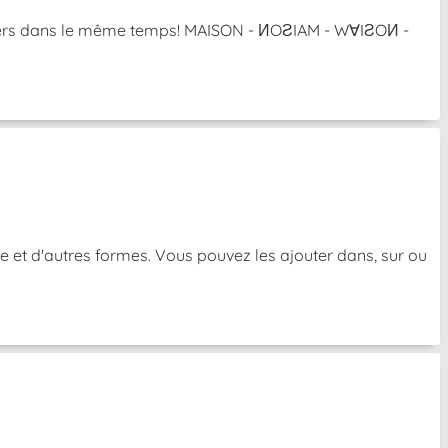
l'envers dans le même temps! MAISON - ИOƧIAM - W∀IƧOИ -
e et d'autres formes. Vous pouvez les ajouter dans, sur ou