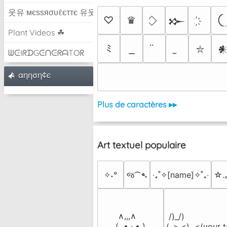
웃유 мєѕѕяσυℓєттє 유웃
♡
♛
𒁍
Plant Videos ☘
ﾐ

⛥
ᗯᕮIᖇᗪGᕮᑎᕮᖇᗩTOᖇ
αηηση¢є
Plus de caractères ▸▸
Art textuel populaire
✧˖°
જ⁀➴
‎‧₊˚✧[name]✧˚₊‧
☆.
 ∧,,,∧

 /)_/)

(  ̳• · • ̳)

(,,>.<)  <(your t