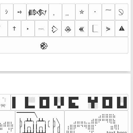
ｼ
➺
✮
･
𒁃
†
‣
⋟
⚠
𒁷
𒊲
𒌍
𓎖
𒆙
· ¨:⠀

█  █░░ █▀█ █░█ █▀▀  █▄█ █▀█ █░█

. ୨୧⠀
█  █▄▄ █▄█ ▀▄▀ ██▄  ░█░ █▄█ █▄█
▔▔▔▔▔╲

⠀⠀⠀⠀⠀⠀⠀⠀⠀⣠⣶⣶⣶⣦⠀⠀

⠀⠀⠀⠀

▕╮╭┻┻╮╭┻┻╮╭▕╮╲

⠀⠀⣠⣤⣤⣄⣀⣾⣿⠟⠛⠻⢿⣷⠀

⣦⣾⣿⣧

▕╯┃╭╮┃┃╭╮┃╰▕╯╭▏

⢰⣿⡿⠛⠙⠻⣿⣿⠁⠀⠀ ⠀⣶⢿⡇

⠛⠀⡘⠏

▕╭┻┻┻┛┗┻┻┛  ▕  ╰▏

⢿⣿⣇⠀⠀⠀⠈⠏⠀⠀⠀ text here
