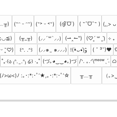
﹏╥)
(ദ്ദി˙ᗜ˙)
( ˶ˆᗜˆ˵ )
(˶ᵔ ᵕ ᵔ˶)
(˶˃ ᵕ ˂˶)
(,,> ᴗ
≧◡≦)
(╥_╥)
(⇀‸↼‶)
⊹ ₊
(⸝⸝´꒳`⸝⸝)
(♡ˊ͈ ꒳ ˋ͈)
(⸝⸝๑  ̫ ๑⸝⸝⸝)
( ˘ ³˘)♥
ʕ
͈ ᵕ ˘͈♡)
꒰ᐢ. .ᐢ꒱
!(•̀ᴗ•́)و ̑̑
(づ｡◕‿‿◕｡)づ
ᜊ(
/ᐠ. ｡.ᐟ\ᵐᵉᵒʷˎˊ˗
˚₊‧꒰ა ₍ᐢ.  ̫.ᐢ₎ ໒꒱ ‧₊˚
╥﹏╥
（｡>
(ﾉ>ω<)ﾉ :｡･:*:･ﾟ’★,｡･:*:･ﾟ’☆