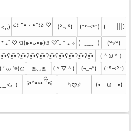
૮꒰ ˶• ༝ •˶꒱ა ♡
(º﹃º)
(˶˃⤙˂˶)
(_　_|||)
 <,,)
  ⁺‧₊˚ ♡ ପ(๑•ᴗ•๑)ଓ ♡˚₊‧⁺ ₊ ⊹
(─‿‿─)
(꒪▿꒪)
（＾ω＾）
•̫͡•ʕ•̫͡•ʔ•̫͡•ʔ•̫͡•ʕ•̫͡•ʔ•̫͡•ʕ•̫͡•ʕ•̫͡•ʔ•̫͡•ʔ•̫͡•
 ‘ ⩊ ‘𖦹)ᜊ
(＾▽＾)
≧◡≦
(¬_¬”)
(˶º⤙º˶)
≽^•༚• ྀིྀ≼
‿‿<｡ ）
(•　ω　•)
𓆩♡𓆪