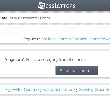
isiteurs sur Messletters.com
Populaire:
Smileys
Hearts & Emotion
Hearts
Flowe
ist (anymore). Select a category from the menu.
Retour au sommet
◔͜͡◔ Twitter Quotes
◔͜͡◔ Weird Generator
◔͜͡◔ Growing Green Y