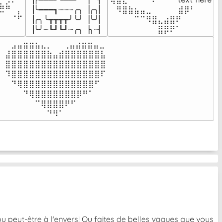
⣦⣮⠁⠀

▕╰━━━┓┈┈┈╭╮▕╭╮▏

⠀⠻⣿⣷⣦⣤⣀⠀⠀⠀ ⠀⣾⡿⠃⠀

⠉⠀⠠⡧

▕╭╮╰┳┳┳┳╯╰╯▕╰╯▏

⠀⠀⠀⠀⠉⠉⠻⣿⣄⣴⣿⠟⠀⠀⠀

⠀⠀⠀⠀
▕╰╯┈┗┛┗┛┈╭╮▕╮┈▏
⠀⠀⠀⠀⠀⠀⠀⠀⣿⡿⠟⠁⠀⠀⠀
⠀⣠⣤⣶⣶⣦⣄⡀  ⠀⢀⣤⣴⣶⣶⣤⣀⠀

⣼⣿⣿⣿⣿⣿⣿⣷⣤⣾⣿⣿⣿⣿⣿⣿⣧

⣿⣿⣿⣿⣿⣿⣿⣿⣿⣿⣿⣿⣿⣿⣿⣿⣿

⠹⣿⣿⣿⣿⣿⣿⣿⣿⣿⣿⣿⣿⣿⣿⣿⠏

⠀⠙⢿⣿⣿⣿⣿⣿⣿⣿⣿⣿⣿⣿⣿⠋⠀

⠀⠀⠀⠙⢿⣿⣿⣿⣿⣿⣿⣿⡿⠛⠁⠀⠀

⠀⠀⠀⠀⠀⠉⢿⣿⣿⣿⠟⠋⠀⠀⠀⠀⠀

⠀⠀⠀⠀⠀⠀⠀⠙⠻⠁⠀⠀⠀⠀⠀⠀⠀⠀⠀⠀⠀⠀⠀
u peut-être à l'envers! Ou faites de belles vagues que vous