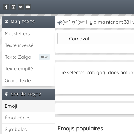
мση тєxтє
(☞ﾟヮﾟ)☞ Il y a maintenant 381 v
Messletters
Carnaval
Texte inversé
Texte Zalgo
Texte empilé
The selected category does not ex
Grand texte
αят dє тєχтє
Emoji
Émoticônes
Emojis populaires
Symboles