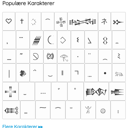
Populære Karakterer
ネ
♡
†
𒈔
𒈙
𒁍
𐌔
𒁂
𒌐
⒇
٠
ﾐ
𓂀
•
￨
𒆎
𓃬
…
ﾞ
ﾟ
𒋲
𒁃
𒍫
𒍼
𓀠
𓊗
𓏤
Flere Karakterer ▸▸