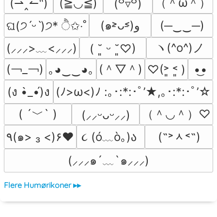
（＾ω＾）
(⇀‸↼‶)
(≧◡≦)
(꒪▿꒪)
(๑˃̵ᴗ˂̵)و
(─‿‿─)
ଘ(੭ˊᵕˋ)੭* ੈ✩‧˚
ヽ(^o^)ノ
(⸝⸝⸝>﹏<⸝⸝⸝)
( ˘͈ ᵕ ˘͈♡)
(￢_￢)
(＾▽＾)
｡◕‿‿◕｡
♡(˃͈ ˂͈ )
•͜•
(ง •̀_•́)ง
(ﾉ>ω<)ﾉ :｡･:*:･ﾟ’★,｡･:*:･ﾟ’☆
( ´﹀` )
（＾◡＾）♡
(⸝⸝ᵕᴗᵕ⸝⸝)
૮ (ó﹏ò｡)ა 
(˶˃ᆺ˂˶)
٩(๑> ₃ <)۶♥
(⸝⸝⸝๑´﹏`๑⸝⸝⸝)
Flere Humørikoner ▸▸