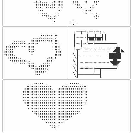
⢺⣾⣶⣦⣰⡟⣿⡇⠀⠀⠻⣧⠀⠛⠀⡘⠏

⠈⢿⡆⠉⠛⠁⡷⠁⠀⠀⠀⠉⠳⣦⣮⠁⠀

⠀⠀⠛⢷⣄⣼⠃⠀⠀⠀⠀⠀⠀⠉⠀⠠⡧

⠀⠀⠀⠀⠉⠋⠀⠀⠀⠠⡥⠄⠀⠀⠀⠀⠀
╭━┳━╭━╭━╮╮

⠀⠀⠀⠀⠀⠀⠀⠀⠀⣠⣶⣶⣶⣦⠀⠀

┃┈┈┈┣▅╋▅┫┃

⠀⠀⣠⣤⣤⣄⣀⣾⣿⠟⠛⠻⢿⣷⠀

┃┈┃┈╰━╰━━━━━━╮

⢰⣿⡿⠛⠙⠻⣿⣿⠁⠀⠀⠀⢸⣿⡇

╰┳╯┈┈┈┈┈┈┈┈┈◢▉◣

⢿⣿⣇⠀⠀⠀⠈⠏⠀⠀⠀⠀⠀⣼⣿⠀

╲┃┈┈┈┈┈┈┈┈┈▉▉▉

⠀⠻⣿⣷⣦⣤⣀⠀⠀⠀⠀⣾⡿⠃⠀

╲┃┈┈┈┈┈┈┈┈┈◥▉◤

⠀⠀⠀⠀⠉⠉⠻⣿⣄⣴⣿⠟⠀⠀⠀

╲┃┈┈┈┈╭━┳━━━━╯

⠀⠀⠀⠀⠀⠀⠀⠀⣿⡿⠟⠁⠀⠀⠀⠀
╲┣━━━━━━┫﻿
⠀⣠⣤⣶⣶⣦⣄⡀  ⠀⢀⣤⣴⣶⣶⣤⣀⠀

⣼⣿⣿⣿⣿⣿⣿⣷⣤⣾⣿⣿⣿⣿⣿⣿⣧

⣿⣿⣿⣿⣿⣿⣿⣿⣿⣿⣿⣿⣿⣿⣿⣿⣿

⠹⣿⣿⣿⣿⣿⣿⣿⣿⣿⣿⣿⣿⣿⣿⣿⠏

⠀⠙⢿⣿⣿⣿⣿⣿⣿⣿⣿⣿⣿⣿⣿⠋⠀

⠀⠀⠀⠙⢿⣿⣿⣿⣿⣿⣿⣿⡿⠛⠁⠀⠀

⠀⠀⠀⠀⠀⠉⢿⣿⣿⣿⠟⠋⠀⠀⠀⠀⠀

⠀⠀⠀⠀⠀⠀⠀⠙⠻⠁⠀⠀⠀⠀⠀⠀⠀⠀⠀⠀⠀⠀⠀