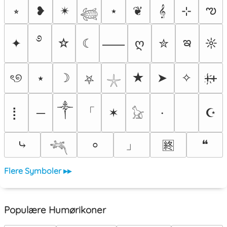
ఌ
⭒
❥
✴︎
⋆
❦
𝄞
⊹
𓆉
࿔
ఇ
✦
☆
☾
ღ
✮
☼
⸺
ৎ୭
⭑
☽
★
➤
✧
ᚐ҉ᚐ
⛧
𓇼
༒
「
⡇
─
✶
☪
⸱
𓃠
」
⤷
❝
⸰
🈡
𓆈
Flere Symboler ▸▸
Populære Humørikoner