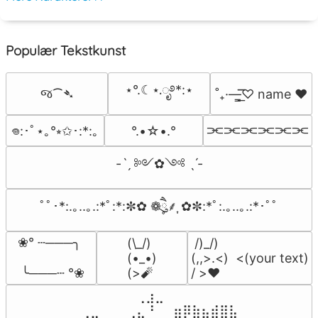
Populær Tekstkunst
⋆°.☾⋆.ೃ࿔*:⋆
જ⁀➴
˚₊·—̳͟͞͞♡ name ♥️
⫘⫘⫘⫘⫘⫘
°.•☆•.°
𖦹:･ﾟ⋆｡°⭒✩･:*:｡
-ˋˏ ༻✿༺ ˎˊ-
ﾟﾟ･*:.｡..｡.:*ﾟ:*:✼✿ ❁ཻུ۪۪⸙͎ ✿✼:*ﾟ:.｡..｡.:*･ﾟﾟ
❀° ┄───╮

(\_/)

 /)_/)

(•_•)

(,,>.<)  <(your text)

 ╰───┄ °❀
(>🧨
/ >❤️
⠀⠀⠀⠀⠀⠀⢀⣰⣀⠀⠀⠀⠀⠀⠀⠀⠀

⢀⣀⠀⠀⠀⢀⣄⠘⠀⠀⣶⡿⣷⣦⣾⣿⣧
