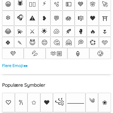
🕷️
⚡
😁
🫧
💵
💙
🌸
🚀
❤️‍🔥
❄️
🎧
⚠️
❥
💬
🪷
🎼
🖤
⛩️
😂
💫
⚔️
🌟
🐚
🍂
🥊
🔥
🌷
🍀
🍡
😈
😔
🤔
🤗
💭
💞
🩵
💜
💦
🫶🏼
🏮
🥲
Flere Emoji ▸▸
Populære Symboler
༄
꧁
♡
✩
♥
❀
𐙚
⸻