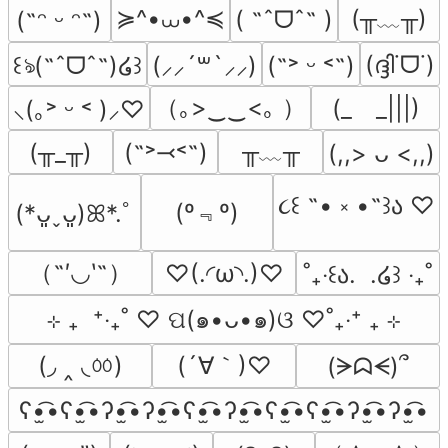
≽^•⩊•^≼
(╥﹏╥)
( ˶ˆᗜˆ˵ )
(˶ᵔ ᵕ ᵔ˶)
(ദ്ദി˙ᗜ˙)
꒰ঌ(˶ˆᗜˆ˵)໒꒱
(⸝⸝´꒳`⸝⸝)
(˶˃ ᵕ ˂˶)
（｡>‿‿<｡ ）
(_　_|||)
⸜(｡˃ ᵕ ˂ )⸝♡
╥﹏╥
(╥_╥)
(˶˃⤙˂˶)
(,,> ᴗ <,,)
૮꒰ ˶• ༝ •˶꒱ა ♡
(º﹃º)
(*ᴗ͈ˬᴗ͈)ꕤ*.ﾟ
（˶′◡‵˶）
♡(.◜ω◝.)♡
˚₊‧꒰ა.  .໒꒱ ‧₊˚
⊹ ₊  ⁺‧₊˚ ♡ ପ(๑•ᴗ•๑)ଓ ♡˚₊‧⁺ ₊ ⊹
(◞ ‸ ◟ㆀ)
(´∀｀)♡
(ᗒᗣᗕ)՞
ʕ•̫͡•ʕ•̫͡•ʔ•̫͡•ʔ•̫͡•ʕ•̫͡•ʔ•̫͡•ʕ•̫͡•ʕ•̫͡•ʔ•̫͡•ʔ•̫͡•