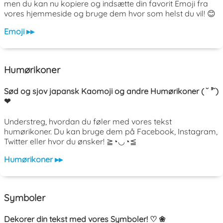
men du kan nu kopiere og indsætte din favorit Emoji fra
vores hjemmeside og bruge dem hvor som helst du vil! 😊
Emoji ▸▸
Humørikoner
Sød og sjov japansk Kaomoji og andre Humørikoner ( ˘ ³˘)
❤
Understreg, hvordan du føler med vores tekst
humørikoner. Du kan bruge dem på Facebook, Instagram,
Twitter eller hvor du ønsker! ≧◔◡◔≦
Humørikoner ▸▸
Symboler
Dekorer din tekst med vores Symboler! ♡ ❀