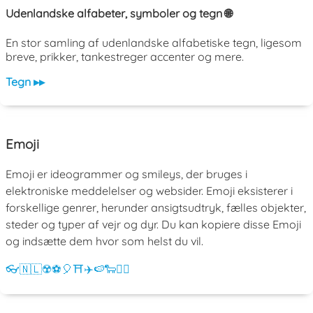
Udenlandske alfabeter, symboler og tegn 🌐
En stor samling af udenlandske alfabetiske tegn, ligesom
breve, prikker, tankestreger accenter og mere.
Tegn ▸▸
Emoji
Emoji er ideogrammer og smileys, der bruges i
elektroniske meddelelser og websider. Emoji eksisterer i
forskellige genrer, herunder ansigtsudtryk, fælles objekter,
steder og typer af vejr og dyr. Du kan kopiere disse Emoji
og indsætte dem hvor som helst du vil.
👓
🇳🇱
☢️
⚽
🎈
⛩️
✈️
🍉
🐑
💁‍♀️