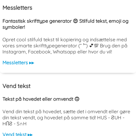
Messletters
Fantastisk skrifttype generator 😍 Stilfuld tekst, emoji og
symboler!
Opret cool stilfuld tekst til kopiering og indsættelse med
vores smarte skrifttypegenerator (˘ ³˘) 💕💯 Brug den på
Instagram, Facebook, Whatsapp eller hvor du vil!
Messletters ▸▸
Vend tekst
Tekst på hovedet eller omvendt 🙃
Vend din tekst på hovedet, sætte det i omvendt eller gøre
din tekst vendt, og hovedet på samme tid! HUS - ƧUH -
HႶƧ - S∩H
Vend tekst ▸▸