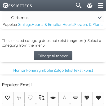
Christmas
Populær:
Smileys
Hearts & Emotion
Hearts
Flowers & Plants
The selected category does not exist (anymore). Select a
category from the menu.
Tilbage til toppen
Humørikoner
Symboler
Zalgo tekst
Tekst kunst
Populær Emoji
⭐
♡
✨
🤍
🥰
💋
🪽
💖
♥️