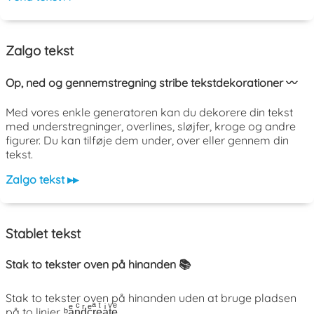
Zalgo tekst
Op, ned og gennemstregning stribe tekstdekorationer 〰️
Med vores enkle generatoren kan du dekorere din tekst
med understregninger, overlines, sløjfer, kroge og andre
figurer. Du kan tilføje dem under, over eller gennem din
tekst.
Zalgo tekst ▸▸
Stablet tekst
Stak to tekster oven på hinanden 📚
Stak to tekster oven på hinanden uden at bruge pladsen
på to linjer. ᵇaͤnͨdͬcͤrͣeͭaͥtͮeͤ