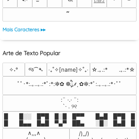
Mais Caracteres ▸▸
Arte de Texto Popular
જ⁀➴
✧˖°
‎‧₊˚✧[name]✧˚₊‧
☆.｡.:*　　.｡.:*☆
ﾟﾟ･*:.｡..｡.:*ﾟ:*:✼✿ ❁ཻུ۪۪⸙͎ ✿✼:*ﾟ:.｡..｡.:*･ﾟﾟ
⠀:¨ ·.· ¨:⠀

⠀ `· . ୨୧⠀
█  █░░ █▀█ █░█ █▀▀  █▄█ █▀█ █░█
█  █▄▄ █▄█ ▀▄▀ ██▄  ░█░ █▄█ █▄
 ∧,,,∧

 /)_/)
