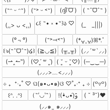
(ദ്ദി˙ᗜ˙)
( ˶ˆᗜˆ˵ )
(˶ᵔ ᵕ ᵔ˶)
(˶˃ ᵕ ˂˶)
૮꒰ ˶• ༝ •˶꒱ა ♡
(_　_|||)
(,,> ᴗ <,,)
(º﹃º)
(˶˃⤙˂˶)
(*ᴗ͈ˬᴗ͈)ꕤ*.ﾟ
(≧◡≦)
(╥_╥)
꒰ঌ(˶ˆᗜˆ˵)໒꒱
(⸝⸝´꒳`⸝⸝)
(⇀‸↼‶)
(─‿‿─)
(♡ˊ͈ ꒳ ˋ͈)
( ˘͈ ᵕ ˘͈♡)
(⸝⸝⸝>﹏<⸝⸝⸝)
⊹ ₊  ⁺‧₊˚ ♡ ପ(๑•ᴗ•๑)ଓ ♡˚₊‧⁺ ₊ ⊹
(꒪▿꒪)
（˶′◡‵˶）
( ˘ ³˘)♥
꒰ᐢ. .ᐢ꒱
!(•̀ᴗ•́)و ̑̑
(⸝⸝๑  ̫ ๑⸝⸝⸝)