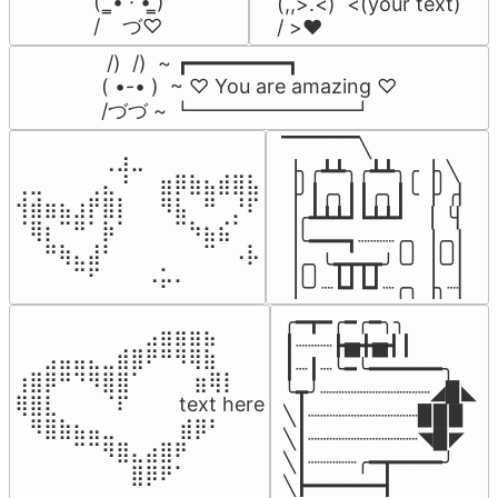
(  ̳• · • ̳)

(,,>.<)  <(your text)

/    づ♡
/ >❤️
 /)  /)  ~ ┏━━━━━━━━┓

( •-• )  ~ ♡ You are amazing ♡

/づづ ~ ┗━━━━━━━━┛
▔▔▔▔▔╲

⠀⠀⠀⠀⠀⠀⢀⣰⣀⠀⠀⠀⠀⠀⠀⠀⠀

▕╮╭┻┻╮╭┻┻╮╭▕╮╲

⢀⣀⠀⠀⠀⢀⣄⠘⠀⠀⣶⡿⣷⣦⣾⣿⣧

▕╯┃╭╮┃┃╭╮┃╰▕╯╭▏

⢺⣾⣶⣦⣰⡟⣿⡇⠀⠀⠻⣧⠀⠛⠀⡘⠏

▕╭┻┻┻┛┗┻┻┛  ▕  ╰▏

⠈⢿⡆⠉⠛⠁⡷⠁⠀⠀⠀⠉⠳⣦⣮⠁⠀

▕╰━━━┓┈┈┈╭╮▕╭╮▏

⠀⠀⠛⢷⣄⣼⠃⠀⠀⠀⠀⠀⠀⠉⠀⠠⡧

▕╭╮╰┳┳┳┳╯╰╯▕╰╯▏

⠀⠀⠀⠀⠉⠋⠀⠀⠀⠠⡥⠄⠀⠀⠀⠀⠀
▕╰╯┈┗┛┗┛┈╭╮▕╮┈▏
╭━┳━╭━╭━╮╮

⠀⠀⠀⠀⠀⠀⠀⠀⠀⣠⣶⣶⣶⣦⠀⠀

┃┈┈┈┣▅╋▅┫┃

⠀⠀⣠⣤⣤⣄⣀⣾⣿⠟⠛⠻⢿⣷⠀

┃┈┃┈╰━╰━━━━━━╮

⢰⣿⡿⠛⠙⠻⣿⣿⠁⠀⠀ ⠀⣶⢿⡇

╰┳╯┈┈┈┈┈┈┈┈┈◢▉◣

⢿⣿⣇⠀⠀⠀⠈⠏⠀⠀⠀ text here

╲┃┈┈┈┈┈┈┈┈┈▉▉▉

⠀⠻⣿⣷⣦⣤⣀⠀⠀⠀ ⠀⣾⡿⠃⠀

╲┃┈┈┈┈┈┈┈┈┈◥▉◤

⠀⠀⠀⠀⠉⠉⠻⣿⣄⣴⣿⠟⠀⠀⠀

╲┃┈┈┈┈╭━┳━━━━╯

⠀⠀⠀⠀⠀⠀⠀⠀⣿⡿⠟⠁⠀⠀⠀
╲┣━━━━━━┫﻿