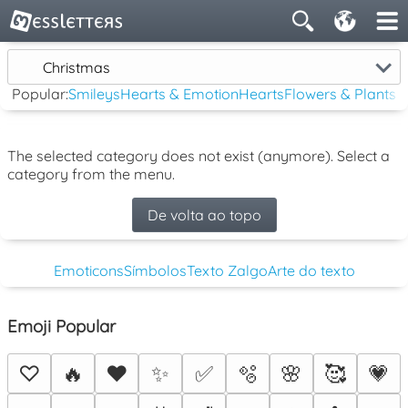
Christmas
Popular:
Smileys
Hearts & Emotion
Hearts
Flowers & Plants
The selected category does not exist (anymore). Select a
category from the menu.
De volta ao topo
Emoticons
Símbolos
Texto Zalgo
Arte do texto
Emoji Popular
♡
🔥
❤️
✨
✅
🫧
🌸
🥰
💗