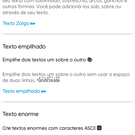
seu texto com sublinhado, sobrescrito, arcos, ganchos e
outras formas. Você pode adicioná-los sob, sobre ou
através de seu texto.
Texto Zalgo ▸▸
Texto empilhado
Empilhe dois textos um sobre o outro 📚
Empilhe dois textos um sobre o outro sem usar o espaço
de duas linhas. ᵇaͤnͨdͬcͤrͣeͭaͥtͮeͤ
Texto empilhado ▸▸
Texto enorme
Crie textos enormes com caracteres ASCII 🅰️