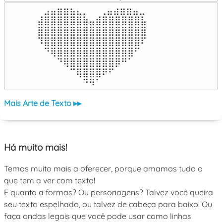
⠀⣠⣤⣶⣶⣦⣄⡀  ⠀⢀⣤⣴⣶⣶⣤⣀⠀

⣼⣿⣿⣿⣿⣿⣿⣷⣤⣾⣿⣿⣿⣿⣿⣿⣧

⣿⣿⣿⣿⣿⣿⣿⣿⣿⣿⣿⣿⣿⣿⣿⣿⣿

⠹⣿⣿⣿⣿⣿⣿⣿⣿⣿⣿⣿⣿⣿⣿⣿⠏

⠀⠙⢿⣿⣿⣿⣿⣿⣿⣿⣿⣿⣿⣿⣿⠋⠀

⠀⠀⠀⠙⢿⣿⣿⣿⣿⣿⣿⣿⡿⠛⠁⠀⠀

⠀⠀⠀⠀⠀⠉⢿⣿⣿⣿⠟⠋⠀⠀⠀⠀⠀

⠀⠀⠀⠀⠀⠀⠀⠙⠻⠁⠀⠀⠀⠀⠀⠀⠀⠀⠀⠀⠀⠀⠀
Mais Arte de Texto ▸▸
Há muito mais!
Temos muito mais a oferecer, porque amamos tudo o
que tem a ver com texto!
E quanto a formas? Ou personagens? Talvez você queira
seu texto espelhado, ou talvez de cabeça para baixo! Ou
faça ondas legais que você pode usar como linhas