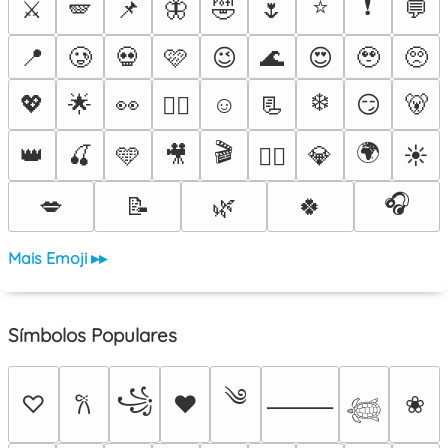
⭐
❗
⚔️
🪽
📌
🦋
🤣
🌷
💬
📍
🥲
💀
🩷
😉
🌊
😍
🥹
🥺
❄️
💖
🌟
👀
☺️
📃
😏
🐻
❤️‍🔥
🎬
🌍
👑
🍒
🩵
🎥
💎
☀️
🐦‍🔥
🎧
💋
📝
🌿
🍀
Mais Emoji ▸▸
Símbolos Populares
༄
꧁
♡
♥
❀
𐙚
⸻
𓆉