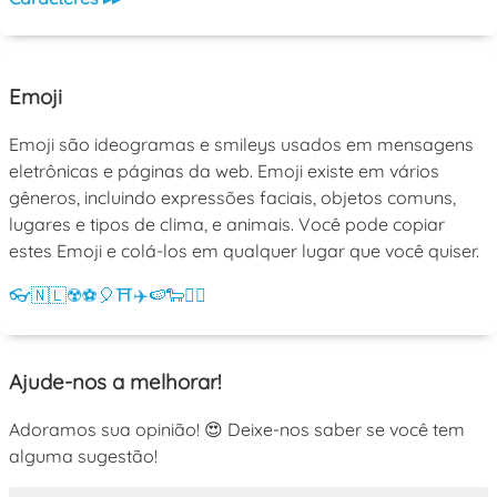
Emoji
Emoji são ideogramas e smileys usados em mensagens
eletrônicas e páginas da web. Emoji existe em vários
gêneros, incluindo expressões faciais, objetos comuns,
lugares e tipos de clima, e animais. Você pode copiar
estes Emoji e colá-los em qualquer lugar que você quiser.
👓
🇳🇱
☢️
⚽
🎈
⛩️
✈️
🍉
🐑
💁‍♀️
Ajude-nos a melhorar!
Adoramos sua opinião! 😍 Deixe-nos saber se você tem
alguma sugestão!