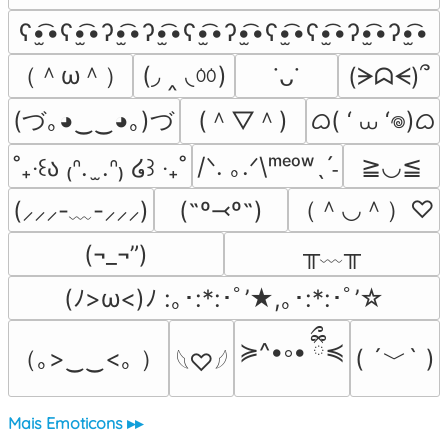
ʕ•̫͡•ʕ•̫͡•ʔ•̫͡•ʔ•̫͡•ʕ•̫͡•ʔ•̫͡•ʕ•̫͡•ʕ•̫͡•ʔ•̫͡•ʔ•̫͡•
（＾ω＾）
(◞ ‸ ◟ㆀ)
(ᗒᗣᗕ)՞
˙ᴗ˙
(づ｡◕‿‿◕｡)づ
(＾▽＾)
ᜊ( ‘ ⩊ ‘𖦹)ᜊ
/ᐠ. ｡.ᐟ\ᵐᵉᵒʷˎˊ˗
≧◡≦
˚₊‧꒰ა ₍ᐢ.  ̫.ᐢ₎ ໒꒱ ‧₊˚
（＾◡＾）♡
(˶º⤙º˶)
(⸝⸝⸝-﹏-⸝⸝⸝)
╥﹏╥
(¬_¬”)
(ﾉ>ω<)ﾉ :｡･:*:･ﾟ’★,｡･:*:･ﾟ’☆
≽^•༚• ྀིྀ≼
（｡>‿‿<｡ ）
( ´﹀` )
𓆩♡𓆪
Mais Emoticons ▸▸