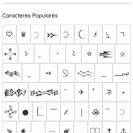
Caracteres Populares
♡
♛
ﾒ
𒁍
ｼ
･
ﾐ
✮
𒋲
𒍫
⛥
؄
➺
𒈝
𒈱
ネ
✈
‣
𒁃
𒈙
𒅒
𒊹
￨
𒊲
⋟
✝
⚓
𒀭
𒌍
𓎖
𓉳