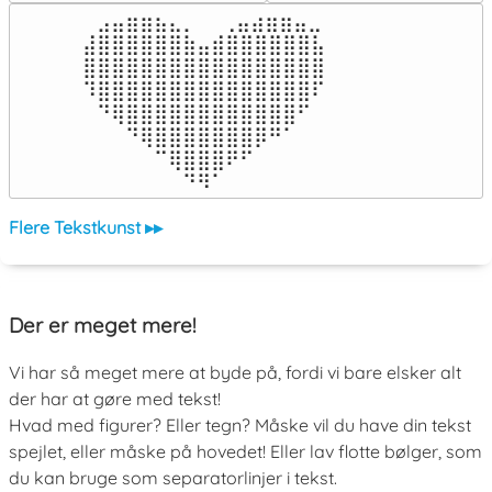
⠀⣠⣤⣶⣶⣦⣄⡀  ⠀⢀⣤⣴⣶⣶⣤⣀⠀

⣼⣿⣿⣿⣿⣿⣿⣷⣤⣾⣿⣿⣿⣿⣿⣿⣧

⣿⣿⣿⣿⣿⣿⣿⣿⣿⣿⣿⣿⣿⣿⣿⣿⣿

⠹⣿⣿⣿⣿⣿⣿⣿⣿⣿⣿⣿⣿⣿⣿⣿⠏

⠀⠙⢿⣿⣿⣿⣿⣿⣿⣿⣿⣿⣿⣿⣿⠋⠀

⠀⠀⠀⠙⢿⣿⣿⣿⣿⣿⣿⣿⡿⠛⠁⠀⠀

⠀⠀⠀⠀⠀⠉⢿⣿⣿⣿⠟⠋⠀⠀⠀⠀⠀

⠀⠀⠀⠀⠀⠀⠀⠙⠻⠁⠀⠀⠀⠀⠀⠀⠀⠀⠀⠀⠀⠀⠀
Flere Tekstkunst ▸▸
Der er meget mere!
Vi har så meget mere at byde på, fordi vi bare elsker alt
der har at gøre med tekst!
Hvad med figurer? Eller tegn? Måske vil du have din tekst
spejlet, eller måske på hovedet! Eller lav flotte bølger, som
du kan bruge som separatorlinjer i tekst.