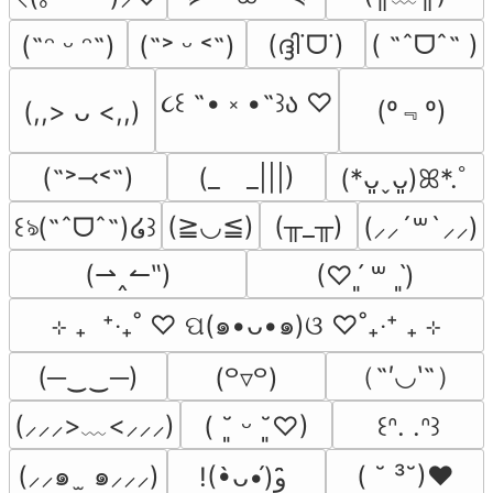
(ദ്ദി˙ᗜ˙)
( ˶ˆᗜˆ˵ )
(˶ᵔ ᵕ ᵔ˶)
(˶˃ ᵕ ˂˶)
૮꒰ ˶• ༝ •˶꒱ა ♡
(º﹃º)
(,,> ᴗ <,,)
(˶˃⤙˂˶)
(_　_|||)
(*ᴗ͈ˬᴗ͈)ꕤ*.ﾟ
(≧◡≦)
(╥_╥)
꒰ঌ(˶ˆᗜˆ˵)໒꒱
(⸝⸝´꒳`⸝⸝)
(⇀‸↼‶)
(♡ˊ͈ ꒳ ˋ͈)
⊹ ₊  ⁺‧₊˚ ♡ ପ(๑•ᴗ•๑)ଓ ♡˚₊‧⁺ ₊ ⊹
（˶′◡‵˶）
(─‿‿─)
(꒪▿꒪)
(⸝⸝⸝>﹏<⸝⸝⸝)
( ˘͈ ᵕ ˘͈♡)
꒰ᐢ. .ᐢ꒱
(⸝⸝๑  ̫ ๑⸝⸝⸝)
( ˘ ³˘)♥
!(•̀ᴗ•́)و ̑̑