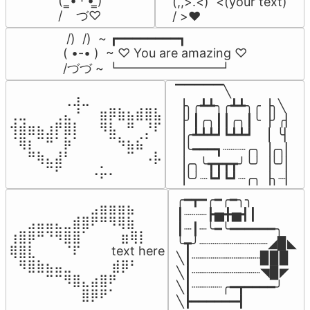
(  ̳• · • ̳)

(,,>.<)  <(your text)

/    づ♡
/ >❤️
 /)  /)  ~ ┏━━━━━━━━┓

( •-• )  ~ ♡ You are amazing ♡

/づづ ~ ┗━━━━━━━━┛
▔▔▔▔▔╲

⠀⠀⠀⠀⠀⠀⢀⣰⣀⠀⠀⠀⠀⠀⠀⠀⠀

▕╮╭┻┻╮╭┻┻╮╭▕╮╲

⢀⣀⠀⠀⠀⢀⣄⠘⠀⠀⣶⡿⣷⣦⣾⣿⣧

▕╯┃╭╮┃┃╭╮┃╰▕╯╭▏

⢺⣾⣶⣦⣰⡟⣿⡇⠀⠀⠻⣧⠀⠛⠀⡘⠏

▕╭┻┻┻┛┗┻┻┛  ▕  ╰▏

⠈⢿⡆⠉⠛⠁⡷⠁⠀⠀⠀⠉⠳⣦⣮⠁⠀

▕╰━━━┓┈┈┈╭╮▕╭╮▏

⠀⠀⠛⢷⣄⣼⠃⠀⠀⠀⠀⠀⠀⠉⠀⠠⡧

▕╭╮╰┳┳┳┳╯╰╯▕╰╯▏

⠀⠀⠀⠀⠉⠋⠀⠀⠀⠠⡥⠄⠀⠀⠀⠀⠀
▕╰╯┈┗┛┗┛┈╭╮▕╮┈▏
╭━┳━╭━╭━╮╮

⠀⠀⠀⠀⠀⠀⠀⠀⠀⣠⣶⣶⣶⣦⠀⠀

┃┈┈┈┣▅╋▅┫┃

⠀⠀⣠⣤⣤⣄⣀⣾⣿⠟⠛⠻⢿⣷⠀

┃┈┃┈╰━╰━━━━━━╮

⢰⣿⡿⠛⠙⠻⣿⣿⠁⠀⠀ ⠀⣶⢿⡇

╰┳╯┈┈┈┈┈┈┈┈┈◢▉◣

⢿⣿⣇⠀⠀⠀⠈⠏⠀⠀⠀ text here

╲┃┈┈┈┈┈┈┈┈┈▉▉▉

⠀⠻⣿⣷⣦⣤⣀⠀⠀⠀ ⠀⣾⡿⠃⠀

╲┃┈┈┈┈┈┈┈┈┈◥▉◤

⠀⠀⠀⠀⠉⠉⠻⣿⣄⣴⣿⠟⠀⠀⠀

╲┃┈┈┈┈╭━┳━━━━╯

⠀⠀⠀⠀⠀⠀⠀⠀⣿⡿⠟⠁⠀⠀⠀
╲┣━━━━━━┫﻿