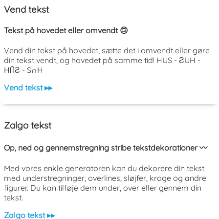
Vend tekst
Tekst på hovedet eller omvendt 🙃
Vend din tekst på hovedet, sætte det i omvendt eller gøre
din tekst vendt, og hovedet på samme tid! HUS - ƧUH -
HႶƧ - S∩H
Vend tekst ▸▸
Zalgo tekst
Op, ned og gennemstregning stribe tekstdekorationer 〰️
Med vores enkle generatoren kan du dekorere din tekst
med understregninger, overlines, sløjfer, kroge og andre
figurer. Du kan tilføje dem under, over eller gennem din
tekst.
Zalgo tekst ▸▸