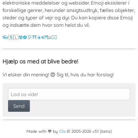
elektroniske meddelelser og websider. Emoji eksisterer i
forskellige genrer, herunder ansigtsudtryk, fælles objekter,
steder og typer af vejr og dyr. Du kan kopiere disse Emoji
og indsætte dem hvor som helst du vil.
👓
🇳🇱
☢️
⚽
🎈
⛩️
✈️
🍉
🐑
💁‍♀️
Hjælp os med at blive bedre!
Vi elsker din mening! 😍 Sig til, hvis du har forslag!
Made with 💙 by
Clix
©
2005
-2026 v3.1 (beta)