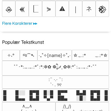
ネ
⋟
⚠
𒊲
𒌍
￨
𒆙
Flere Karakterer ▸▸
Populær Tekstkunst
જ⁀➴
✧˖°
‎‧₊˚✧[name]✧˚₊‧
☆.｡.:*　　.｡.:*☆
ﾟﾟ･*:.｡..｡.:*ﾟ:*:✼✿ ❁ཻུ۪۪⸙͎ ✿✼:*ﾟ:.｡..｡.:*･ﾟﾟ
⠀:¨ ·.· ¨:⠀

⠀ `· . ୨୧⠀
█  █░░ █▀█ █░█ █▀▀  █▄█ █▀█ █░█
█  █▄▄ █▄█ ▀▄▀ ██▄  ░█░ █▄█ █▄
 ∧,,,∧

 /)_/)
