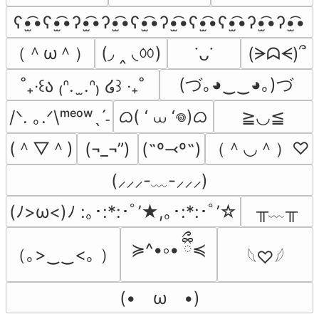
ʕ•̫͡•ʕ•̫͡•ʔ•̫͡•ʔ•̫͡•ʕ•̫͡•ʔ•̫͡•ʕ•̫͡•ʕ•̫͡•ʔ•̫͡•ʔ•̫͡•
（＾ω＾）
(◞ ‸ ◟ㆀ)
(ᗒᗣᗕ)՞
˙ᴗ˙
(づ｡◕‿‿◕｡)づ
˚₊‧꒰ა ₍ᐢ.  ̫.ᐢ₎ ໒꒱ ‧₊˚
ᜊ( ‘ ⩊ ‘𖦹)ᜊ
/ᐠ. ｡.ᐟ\ᵐᵉᵒʷˎˊ˗
≧◡≦
(＾▽＾)
（＾◡＾）♡
(¬_¬”)
(˶º⤙º˶)
(⸝⸝⸝-﹏-⸝⸝⸝)
╥﹏╥
(ﾉ>ω<)ﾉ :｡･:*:･ﾟ’★,｡･:*:･ﾟ’☆
≽^•༚• ྀིྀ≼
（｡>‿‿<｡ ）
𓆩♡𓆪
(•　ω　•)