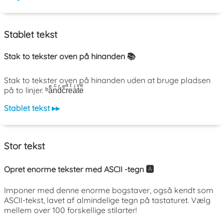
Stablet tekst
Stak to tekster oven på hinanden 📚
Stak to tekster oven på hinanden uden at bruge pladsen
på to linjer. ᵇaͤnͨdͬcͤrͣeͭaͥtͮeͤ
Stablet tekst ▸▸
Stor tekst
Opret enorme tekster med ASCII -tegn 🅰️
Imponer med denne enorme bogstaver, også kendt som
ASCII-tekst, lavet af almindelige tegn på tastaturet. Vælg
mellem over 100 forskellige stilarter!