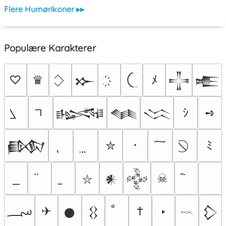
Flere Humørikoner ▸▸
Populære Karakterer
♡
♛
ﾒ
𒁍
𒋲
𒍫
ｼ
➺
𒈙
𒈝
𒈱
✮
･
ﾐ
𒁃
☠
𒀭
𒅒
⛥
؄
✈
†
‣
𒊹
𒌐
𒁷
𓎖