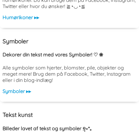
humørikoner. Du kan bruge dem på Facebook, Instagram,
Twitter eller hvor du ønsker! ≧◔◡◔≦
Humørikoner ▸▸
Symboler
Dekorer din tekst med vores Symboler! ♡ ❀
Alle symboler som hjerter, blomster, pile, objekter og
meget mere! Brug dem på Facebook, Twitter, Instagram
eller i din blog-indlæg!
Symboler ▸▸
Tekst kunst
Billeder lavet af tekst og symboler ୭̥⋆*｡