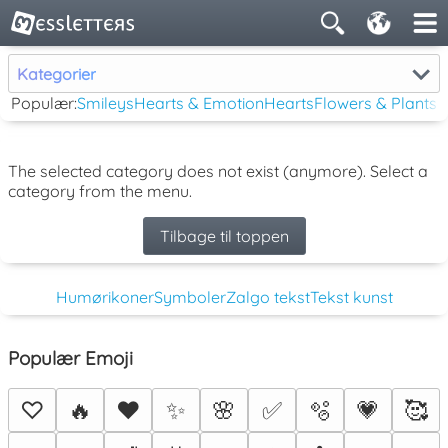
Kategorier
Populær:
Smileys
Hearts & Emotion
Hearts
Flowers & Plants
The selected category does not exist (anymore). Select a
category from the menu.
Tilbage til toppen
Humørikoner
Symboler
Zalgo tekst
Tekst kunst
Populær Emoji
♡
🔥
❤️
✨
🌸
✅
🫧
💗
🥰