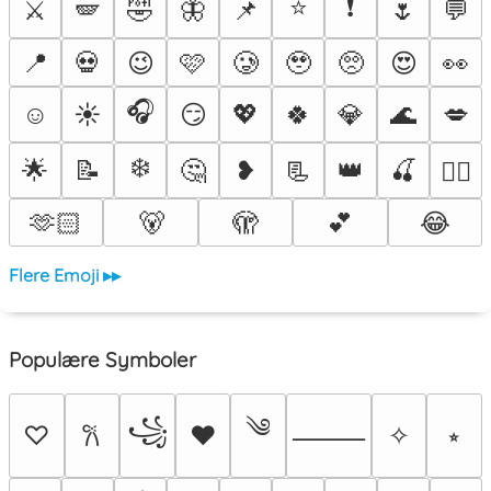
⭐
❗
⚔️
🪽
🤣
🦋
📌
🌷
💬
📍
💀
😉
🩷
🥲
🥹
🥺
😍
👀
🎧
☺️
☀️
😏
💖
🍀
💎
🌊
💋
❄️
🌟
📝
🤔
❥
📃
👑
🍒
❤️‍🔥
🫶🏻
🐻
🫣
💕
😂
Flere Emoji ▸▸
Populære Symboler
༄
꧁
♡
♥
✧
⭒
𐙚
⸻