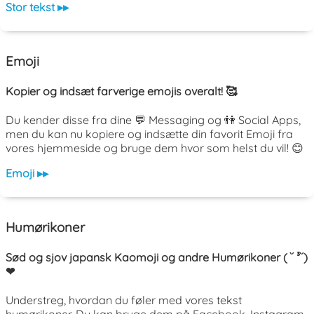
Stor tekst ▸▸
Emoji
Kopier og indsæt farverige emojis overalt! 🥰
Du kender disse fra dine 💬 Messaging og 👫 Social Apps,
men du kan nu kopiere og indsætte din favorit Emoji fra
vores hjemmeside og bruge dem hvor som helst du vil! 😊
Emoji ▸▸
Humørikoner
Sød og sjov japansk Kaomoji og andre Humørikoner ( ˘ ³˘)
❤
Understreg, hvordan du føler med vores tekst