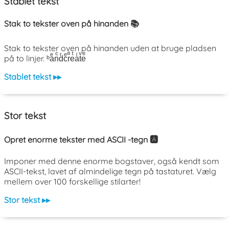
Stablet tekst
Stak to tekster oven på hinanden 📚
Stak to tekster oven på hinanden uden at bruge pladsen
på to linjer. ᵇaͤnͨdͬcͤrͣeͭaͥtͮeͤ
Stablet tekst ▸▸
Stor tekst
Opret enorme tekster med ASCII -tegn 🅰️
Imponer med denne enorme bogstaver, også kendt som
ASCII-tekst, lavet af almindelige tegn på tastaturet. Vælg
mellem over 100 forskellige stilarter!
Stor tekst ▸▸