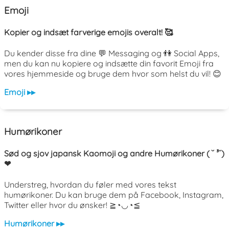
Emoji
Kopier og indsæt farverige emojis overalt! 🥰
Du kender disse fra dine 💬 Messaging og 👫 Social Apps,
men du kan nu kopiere og indsætte din favorit Emoji fra
vores hjemmeside og bruge dem hvor som helst du vil! 😊
Emoji ▸▸
Humørikoner
Sød og sjov japansk Kaomoji og andre Humørikoner ( ˘ ³˘)
❤
Understreg, hvordan du føler med vores tekst
humørikoner. Du kan bruge dem på Facebook, Instagram,
Twitter eller hvor du ønsker! ≧◔◡◔≦
Humørikoner ▸▸