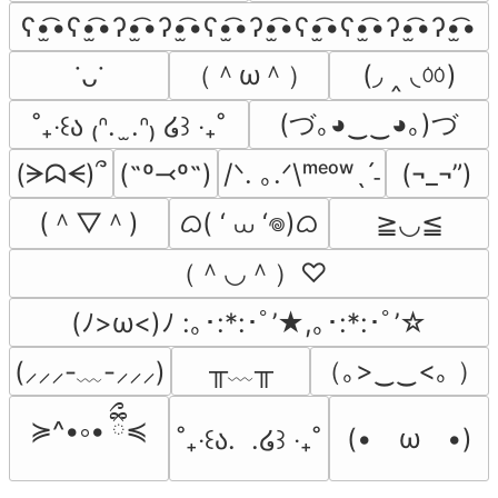
ʕ•̫͡•ʕ•̫͡•ʔ•̫͡•ʔ•̫͡•ʕ•̫͡•ʔ•̫͡•ʕ•̫͡•ʕ•̫͡•ʔ•̫͡•ʔ•̫͡•
（＾ω＾）
(◞ ‸ ◟ㆀ)
˙ᴗ˙
(づ｡◕‿‿◕｡)づ
˚₊‧꒰ა ₍ᐢ.  ̫.ᐢ₎ ໒꒱ ‧₊˚
(ᗒᗣᗕ)՞
(˶º⤙º˶)
/ᐠ. ｡.ᐟ\ᵐᵉᵒʷˎˊ˗
(¬_¬”)
(＾▽＾)
ᜊ( ‘ ⩊ ‘𖦹)ᜊ
≧◡≦
（＾◡＾）♡
(ﾉ>ω<)ﾉ :｡･:*:･ﾟ’★,｡･:*:･ﾟ’☆
╥﹏╥
（｡>‿‿<｡ ）
(⸝⸝⸝-﹏-⸝⸝⸝)
≽^•༚• ྀིྀ≼
(•　ω　•)
˚₊‧꒰ა.  .໒꒱ ‧₊˚