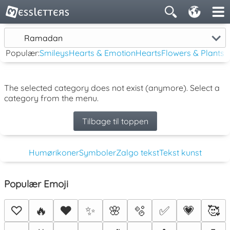
Ramadan
Populær:
Smileys
Hearts & Emotion
Hearts
Flowers & Plants
The selected category does not exist (anymore). Select a
category from the menu.
Tilbage til toppen
Humørikoner
Symboler
Zalgo tekst
Tekst kunst
Populær Emoji
♡
🔥
❤️
✨
🌸
🫧
✅
💗
🥰