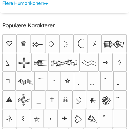
Flere Humørikoner ▸▸
Populære Karakterer
♡
♛
ﾒ
𒁍
𒁃
➺
ｼ
𒋲
𒍫
𒈙
𒈱
･
✮
𒈝
⚠
†
☠
𒅒
𒀭
𒆙
ネ
ﾐ
‣
✈
𒁷
𒈑
⛥