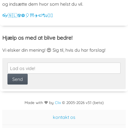
og indsætte dem hvor som helst du vil.
👓
🇳🇱
☢️
⚽
🎈
⛩️
✈️
🍉
🐑
💁‍♀️
Hjælp os med at blive bedre!
Vi elsker din mening! 😍 Sig til, hvis du har forslag!
Made with 💙 by
Clix
©
2005
-2026 v3.1 (beta)
kontakt os