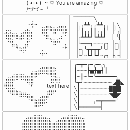
( •-• )  ~ ♡ You are amazing ♡

/づづ ~ ┗━━━━━━━━┛
▔▔▔▔▔╲

⠀⠀⠀⠀⠀⠀⢀⣰⣀⠀⠀⠀⠀⠀⠀⠀⠀

▕╮╭┻┻╮╭┻┻╮╭▕╮╲

⢀⣀⠀⠀⠀⢀⣄⠘⠀⠀⣶⡿⣷⣦⣾⣿⣧

▕╯┃╭╮┃┃╭╮┃╰▕╯╭▏

⢺⣾⣶⣦⣰⡟⣿⡇⠀⠀⠻⣧⠀⠛⠀⡘⠏

▕╭┻┻┻┛┗┻┻┛  ▕  ╰▏

⠈⢿⡆⠉⠛⠁⡷⠁⠀⠀⠀⠉⠳⣦⣮⠁⠀

▕╰━━━┓┈┈┈╭╮▕╭╮▏

⠀⠀⠛⢷⣄⣼⠃⠀⠀⠀⠀⠀⠀⠉⠀⠠⡧

▕╭╮╰┳┳┳┳╯╰╯▕╰╯▏

⠀⠀⠀⠀⠉⠋⠀⠀⠀⠠⡥⠄⠀⠀⠀⠀⠀
▕╰╯┈┗┛┗┛┈╭╮▕╮┈▏
╭━┳━╭━╭━╮╮

⠀⠀⠀⠀⠀⠀⠀⠀⠀⣠⣶⣶⣶⣦⠀⠀

┃┈┈┈┣▅╋▅┫┃

⠀⠀⣠⣤⣤⣄⣀⣾⣿⠟⠛⠻⢿⣷⠀

┃┈┃┈╰━╰━━━━━━╮

⢰⣿⡿⠛⠙⠻⣿⣿⠁⠀⠀ ⠀⣶⢿⡇

╰┳╯┈┈┈┈┈┈┈┈┈◢▉◣

⢿⣿⣇⠀⠀⠀⠈⠏⠀⠀⠀ text here

╲┃┈┈┈┈┈┈┈┈┈▉▉▉

⠀⠻⣿⣷⣦⣤⣀⠀⠀⠀ ⠀⣾⡿⠃⠀

╲┃┈┈┈┈┈┈┈┈┈◥▉◤

⠀⠀⠀⠀⠉⠉⠻⣿⣄⣴⣿⠟⠀⠀⠀

╲┃┈┈┈┈╭━┳━━━━╯

⠀⠀⠀⠀⠀⠀⠀⠀⣿⡿⠟⠁⠀⠀⠀
╲┣━━━━━━┫﻿
⠀⣠⣤⣶⣶⣦⣄⡀  ⠀⢀⣤⣴⣶⣶⣤⣀⠀

⣼⣿⣿⣿⣿⣿⣿⣷⣤⣾⣿⣿⣿⣿⣿⣿⣧

⣿⣿⣿⣿⣿⣿⣿⣿⣿⣿⣿⣿⣿⣿⣿⣿⣿
