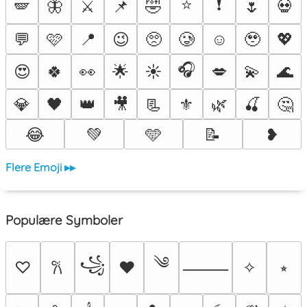
⭐
❗
🪽
🦋
⚔️
📌
🤣
🌷
💀
💬
🩷
📍
😉
🥺
🥲
☺️
🥹
💖
🎧
😍
🍀
👀
🌟
☀️
💋
💫
🌊
💎
🖤
👑
🎥
📃
⚜️
🌿
🍒
🤔
😂
💚
🩵
📝
❥
Flere Emoji ▸▸
Populære Symboler
༄
꧁
♡
♥
✧
⭒
𐙚
⸻