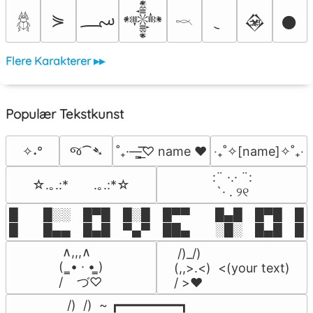
؄
⋟
𒀱
𒊲
𒊹
𓆣
𓎖
Flere Karakterer ▸▸
Populær Tekstkunst
જ⁀➴
✧˖°
˚₊·—̳͟͞͞♡ name ♥️
‎‧₊˚✧[name]✧˚₊‧
⠀:¨ ·.· ¨:⠀

☆.｡.:*　　.｡.:*☆
⠀ `· . ୨୧⠀
█  █░░ █▀█ █░█ █▀▀  █▄█ █▀█ █░█
█  █▄▄ █▄█ ▀▄▀ ██▄  ░█░ █▄█ █▄
 ∧,,,∧

 /)_/)

(  ̳• · • ̳)

(,,>.<)  <(your text)

/    づ♡
/ >❤️
 /)  /)  ~ ┏━━━━━━━━┓
