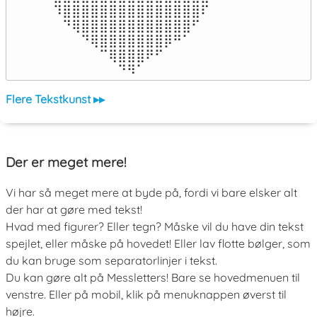
⠹⣿⣿⣿⣿⣿⣿⣿⣿⣿⣿⣿⣿⣿⣿⣿⠏

⠀⠙⢿⣿⣿⣿⣿⣿⣿⣿⣿⣿⣿⣿⣿⠋⠀

⠀⠀⠀⠙⢿⣿⣿⣿⣿⣿⣿⣿⡿⠛⠁⠀⠀

⠀⠀⠀⠀⠀⠉⢿⣿⣿⣿⠟⠋⠀⠀⠀⠀⠀

⠀⠀⠀⠀⠀⠀⠀⠙⠻⠁⠀⠀⠀⠀⠀⠀⠀⠀⠀⠀⠀⠀⠀
Flere Tekstkunst ▸▸
Der er meget mere!
Vi har så meget mere at byde på, fordi vi bare elsker alt
der har at gøre med tekst!
Hvad med figurer? Eller tegn? Måske vil du have din tekst
spejlet, eller måske på hovedet! Eller lav flotte bølger, som
du kan bruge som separatorlinjer i tekst.
Du kan gøre alt på Messletters! Bare se hovedmenuen til
venstre. Eller på mobil, klik på menuknappen øverst til
højre.