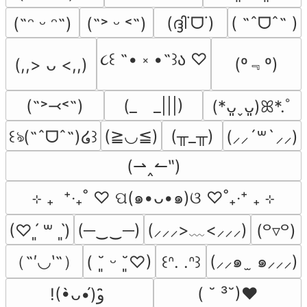
(ദ്ദി˙ᗜ˙)
( ˶ˆᗜˆ˵ )
(˶ᵔ ᵕ ᵔ˶)
(˶˃ ᵕ ˂˶)
૮꒰ ˶• ༝ •˶꒱ა ♡
(º﹃º)
(,,> ᴗ <,,)
(˶˃⤙˂˶)
(_　_|||)
(*ᴗ͈ˬᴗ͈)ꕤ*.ﾟ
(≧◡≦)
(╥_╥)
꒰ঌ(˶ˆᗜˆ˵)໒꒱
(⸝⸝´꒳`⸝⸝)
(⇀‸↼‶)
⊹ ₊  ⁺‧₊˚ ♡ ପ(๑•ᴗ•๑)ଓ ♡˚₊‧⁺ ₊ ⊹
(─‿‿─)
(⸝⸝⸝>﹏<⸝⸝⸝)
(♡ˊ͈ ꒳ ˋ͈)
(꒪▿꒪)
（˶′◡‵˶）
(⸝⸝๑  ̫ ๑⸝⸝⸝)
( ˘͈ ᵕ ˘͈♡)
꒰ᐢ. .ᐢ꒱
( ˘ ³˘)♥
!(•̀ᴗ•́)و ̑̑