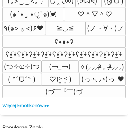
（｡>‿‿<｡ ）
(◞ ‸ ◟ㆀ)
(ᗒᗣᗕ)՞
(ദ്ദി˙ᗜ˙)
♡＾▽＾♡
(๑´• .̫ •ू`๑)💓
(ノ・∀・)ノ
٩(๑> ₃ <)۶♥
≧◡≦
ʕ•ᴥ•ʔ
ʕ•̫͡•ʕ•̫͡•ʔ•̫͡•ʔ•̫͡•ʕ•̫͡•ʔ•̫͡•ʕ•̫͡•ʕ•̫͡•ʔ•̫͡•ʔ•̫͡•
(つ✧ω✧)つ
(￢_￢)
✧(⸝⸝⸝ᵒ̴̶̷ ｡ ᵒ̴̶̷⸝⸝⸝)
(っ◔◡◔)っ ♥
( ˶ˆᗜˆ˵ )
♡(˃͈ ˂͈ )
(づ￣ ³￣)づ
Więcej Emotikonów ▸▸
Popularne Znaki