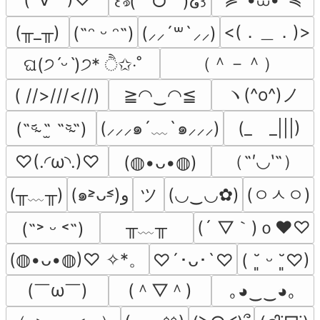
꒰ঌ(˶ˆᗜˆ˵)໒꒱
<(．＿．)>
(╥_╥)
(˶ᵔ ᵕ ᵔ˶)
(⸝⸝´꒳`⸝⸝)
（＾－＾）
ଘ(੭ˊᵕˋ)੭* ੈ✩‧˚
ヽ(^o^)ノ
( //>///<//)
≧◠‿◠≦
(⸝⸝⸝๑´﹏`๑⸝⸝⸝)
(_　_|||)
(˵ᵕ̴᷄ ˶̫ ˶ᵕ̴᷅˵)
（˶′◡‵˶）
♡(.◜ω◝.)♡
(⁠◍⁠•⁠ᴗ⁠•⁠◍⁠)
(╥﹏╥)
ツ
(ㅇㅅㅇ)
(๑˃̵ᴗ˂̵)و
(◡‿◡✿)
╥﹏╥
(´ ▽｀)ｏ♥♡
(˶˃ ᵕ ˂˶)
(◍•ᴗ•◍)♡ ✧*。
♡´･ᴗ･`♡
( ˘͈ ᵕ ˘͈♡)
(￣ω￣﻿)
(＾▽＾)
｡◕‿‿◕｡