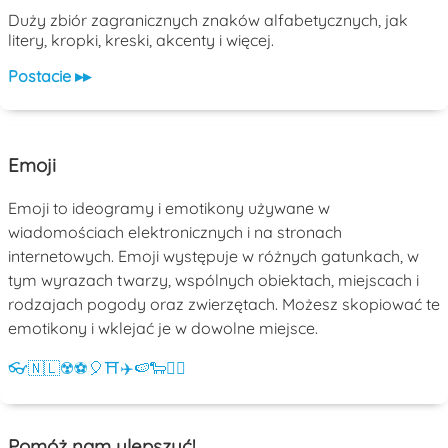
Duży zbiór zagranicznych znaków alfabetycznych, jak
litery, kropki, kreski, akcenty i więcej.
Postacie ▸▸
Emoji
Emoji to ideogramy i emotikony używane w
wiadomościach elektronicznych i na stronach
internetowych. Emoji występuje w różnych gatunkach, w
tym wyrazach twarzy, wspólnych obiektach, miejscach i
rodzajach pogody oraz zwierzętach. Możesz skopiować te
emotikony i wklejać je w dowolne miejsce.
👓
🇳🇱
☢️
⚽
🎈
⛩️
✈️
🍉
🐑
💁‍♀️
Pomóż nam ulepszyć!