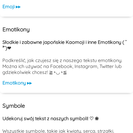
Emoji ▸▸
Emotikony
Słodkie i zabawne japońskie Kaomoji i inne Emotikony ( ˘
³˘)❤
Podkreślić, jak czujesz się z naszego tekstu emotikony.
Można ich używać na Facebook, Instagram, Twitter lub
gdziekolwiek chcesz! ≧◔◡◔≦
Emotikony ▸▸
Symbole
Udekoruj swój tekst z naszych symboli! ♡ ❀
Wszystkie symbole, takie jak kwiaty, serca, strzałki,