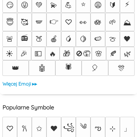
⭐
⚡
😏
😜
💚
💫
💪
😩
🔰
👉
😇
🥰
🪽
♡
👀
🪷
🌱
⛰️
📻
🚨
🍑
🍎
🥭
🍋
🍉
🍈
🖤
☀️
🎉
💵
🔥
🎁
🚫🤦
🌸
🍂
🌿
🕷️
👑
🤖
🎈
🎊
Więcej Emoji ▸▸
Popularne Symbole
༄
꧁
ఌ
」
♡
✩
♥
⊹
𐙚