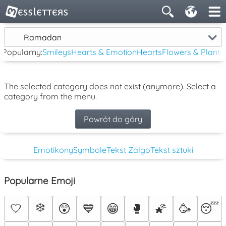
Ramadan
Popularny:
Smileys
Hearts & Emotion
Hearts
Flowers & Plants
The selected category does not exist (anymore). Select a
category from the menu.
Powrót do góry
Emotikony
Symbole
Tekst Zalgo
Tekst sztuki
Popularne Emoji
❄️
🤍
😲
💙
😁
🥊
🌠
🥳
😴