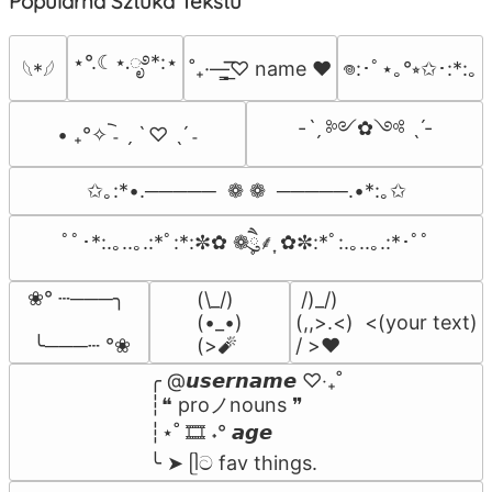
Popularna Sztuka Tekstu
⋆°.☾⋆.ೃ࿔*:⋆
˚₊·—̳͟͞͞♡ name ♥️
𖦹:･ﾟ⋆｡°⭒✩･:*:｡
𓆩*𓆪
-ˋˏ ༻✿༺ ˎˊ-
• ₊°✧︡ ˗ ˏ ˋ ♡ ˎˊ ˗
✩｡:*•.─────  ❁ ❁  ─────.•*:｡✩
ﾟﾟ･*:.｡..｡.:*ﾟ:*:✼✿ ❁ཻུ۪۪⸙͎ ✿✼:*ﾟ:.｡..｡.:*･ﾟﾟ
❀° ┄───╮

(\_/)

 /)_/)

(•_•)

(,,>.<)  <(your text)

 ╰───┄ °❀
(>🧨
/ >❤️
╭ @𝙪𝙨𝙚𝙧𝙣𝙖𝙢𝙚 ♡‧₊˚

┆❝ proノnouns ❞

┆⋆˚ 🎞️ ˖° 𝙖𝙜𝙚

╰ ➤ ᥫට fav things.