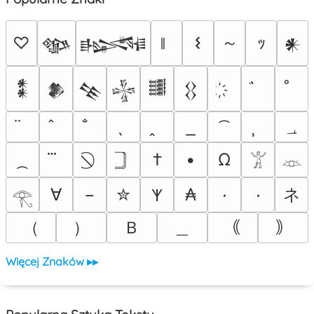
～
♡
𐌔
ｯ
𒀲
𒈙
𒀭
𒀮
𒆎
𒆚
𒈔
𒌃
𒌐
؀
†
•
Ω
𓀠
𓁺
ネ
∀
−
✮
₳
٠
۰
𐊵
𓂀
（
）
Ｂ
＿
｟
｠
Więcej Znaków ▸▸