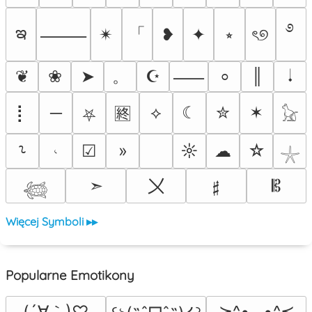
࿔
ఇ
「
✴︎
❥
✦
⭒
ৎ୭
⸻
。
❦
❀
➤
☪
║
𝆺𝅥
⸺
⸰
⡇
─
⟡
☾
✮
✶
🈡
⛧
𓃠
𝆥
☑
»
☼
☁
☆
⸊
𓇼
〤
➣
𝄰
𝄡
𓆉
Więcej Symboli ▸▸
Popularne Emotikony
(´∀｀)♡
≽^•⩊•^≼