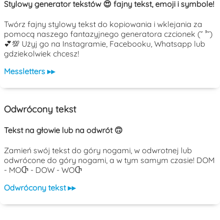
Stylowy generator tekstów 😍 fajny tekst, emoji i symbole!
Twórz fajny stylowy tekst do kopiowania i wklejania za
pomocą naszego fantazyjnego generatora czcionek (˘ ³˘)
💕💯 Użyj go na Instagramie, Facebooku, Whatsapp lub
gdziekolwiek chcesz!
Messletters ▸▸
Odwrócony tekst
Tekst na głowie lub na odwrót 🙃
Zamień swój tekst do góry nogami, w odwrotnej lub
odwrócone do góry nogami, a w tym samym czasie! DOM
- MOႧ - DOW - WOႧ
Odwrócony tekst ▸▸