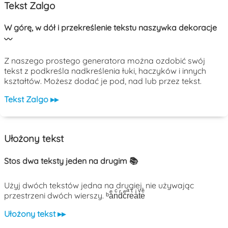
Tekst Zalgo
W górę, w dół i przekreślenie tekstu naszywka dekoracje
〰️
Z naszego prostego generatora można ozdobić swój
tekst z podkreśla nadkreślenia łuki, haczyków i innych
kształtów. Możesz dodać je pod, nad lub przez tekst.
Tekst Zalgo ▸▸
Ułożony tekst
Stos dwa teksty jeden na drugim 📚
Użyj dwóch tekstów jedna na drugiej, nie używając
przestrzeni dwóch wierszy. ᵇaͤnͨdͬcͤrͣeͭaͥtͮeͤ
Ułożony tekst ▸▸