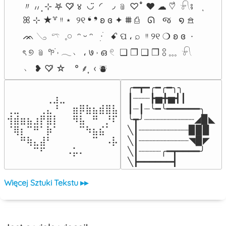
〃 ៸៸ ⸼ ⊹ 𖤐 ♡̸ ४  ◡̈  ◜ ◞ ﹫ ♡ꜜ ♥︎ ☁︎ ♡⃗  𓍯⨾    ִֶָ

ꕤ ⊹ ★꒷ ᵎᵎ ⋆  ୨୧ ❛ ❜ ʚ ɞ ✦ ⩩ ⎙   ᘏ   જ   ໑ 𖠿  

ᨏ 𓂅  𓍼  𓈒𓏸  ᵔ ᵕ ᵔ   ᮫ִ  ׂ  ꗃ ପ ، ⌕  ᵎᵎ ୨୧ ❍ ʚ ɞ  · 

ৎ ୭ ﹫ 𖧧࣪ ˒ 𓂃﹅ ، ७ ˒ ഒ 𓏲  ❏ ❐ ❑ ❒ 𓃊 𓈓  𓍯   

﹆ ❥ ♡̸ ☆　° ⸙͎  ‹ ⛇
╭━┳━╭━╭━╮╮

⠀⠀⠀⠀⠀⠀⢀⣰⣀⠀⠀⠀⠀⠀⠀⠀⠀

┃┈┈┈┣▅╋▅┫┃

⢀⣀⠀⠀⠀⢀⣄⠘⠀⠀⣶⡿⣷⣦⣾⣿⣧

┃┈┃┈╰━╰━━━━━━╮

⢺⣾⣶⣦⣰⡟⣿⡇⠀⠀⠻⣧⠀⠛⠀⡘⠏

╰┳╯┈┈┈┈┈┈┈┈┈◢▉◣

⠈⢿⡆⠉⠛⠁⡷⠁⠀⠀⠀⠉⠳⣦⣮⠁⠀

╲┃┈┈┈┈┈┈┈┈┈▉▉▉

⠀⠀⠛⢷⣄⣼⠃⠀⠀⠀⠀⠀⠀⠉⠀⠠⡧

╲┃┈┈┈┈┈┈┈┈┈◥▉◤

⠀⠀⠀⠀⠉⠋⠀⠀⠀⠠⡥⠄⠀⠀⠀⠀⠀
╲┃┈┈┈┈╭━┳━━━━╯

╲┣━━━━━━┫﻿
Więcej Sztuki Tekstu ▸▸