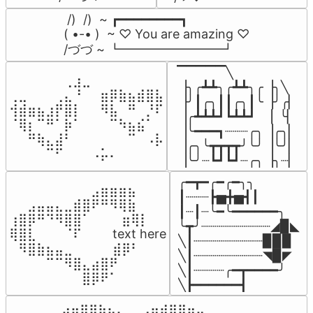
 /)  /)  ~ ┏━━━━━━━━┓

( •-• )  ~ ♡ You are amazing ♡

/づづ ~ ┗━━━━━━━━┛
▔▔▔▔▔╲

⠀⠀⠀⠀⠀⠀⢀⣰⣀⠀⠀⠀⠀⠀⠀⠀⠀

▕╮╭┻┻╮╭┻┻╮╭▕╮╲

⢀⣀⠀⠀⠀⢀⣄⠘⠀⠀⣶⡿⣷⣦⣾⣿⣧

▕╯┃╭╮┃┃╭╮┃╰▕╯╭▏

⢺⣾⣶⣦⣰⡟⣿⡇⠀⠀⠻⣧⠀⠛⠀⡘⠏

▕╭┻┻┻┛┗┻┻┛  ▕  ╰▏

⠈⢿⡆⠉⠛⠁⡷⠁⠀⠀⠀⠉⠳⣦⣮⠁⠀

▕╰━━━┓┈┈┈╭╮▕╭╮▏

⠀⠀⠛⢷⣄⣼⠃⠀⠀⠀⠀⠀⠀⠉⠀⠠⡧

▕╭╮╰┳┳┳┳╯╰╯▕╰╯▏

⠀⠀⠀⠀⠉⠋⠀⠀⠀⠠⡥⠄⠀⠀⠀⠀⠀
▕╰╯┈┗┛┗┛┈╭╮▕╮┈▏
╭━┳━╭━╭━╮╮

⠀⠀⠀⠀⠀⠀⠀⠀⠀⣠⣶⣶⣶⣦⠀⠀

┃┈┈┈┣▅╋▅┫┃

⠀⠀⣠⣤⣤⣄⣀⣾⣿⠟⠛⠻⢿⣷⠀

┃┈┃┈╰━╰━━━━━━╮

⢰⣿⡿⠛⠙⠻⣿⣿⠁⠀⠀ ⠀⣶⢿⡇

╰┳╯┈┈┈┈┈┈┈┈┈◢▉◣

⢿⣿⣇⠀⠀⠀⠈⠏⠀⠀⠀ text here

╲┃┈┈┈┈┈┈┈┈┈▉▉▉

⠀⠻⣿⣷⣦⣤⣀⠀⠀⠀ ⠀⣾⡿⠃⠀

╲┃┈┈┈┈┈┈┈┈┈◥▉◤

⠀⠀⠀⠀⠉⠉⠻⣿⣄⣴⣿⠟⠀⠀⠀

╲┃┈┈┈┈╭━┳━━━━╯

⠀⠀⠀⠀⠀⠀⠀⠀⣿⡿⠟⠁⠀⠀⠀
╲┣━━━━━━┫﻿
⠀⣠⣤⣶⣶⣦⣄⡀  ⠀⢀⣤⣴⣶⣶⣤⣀⠀
