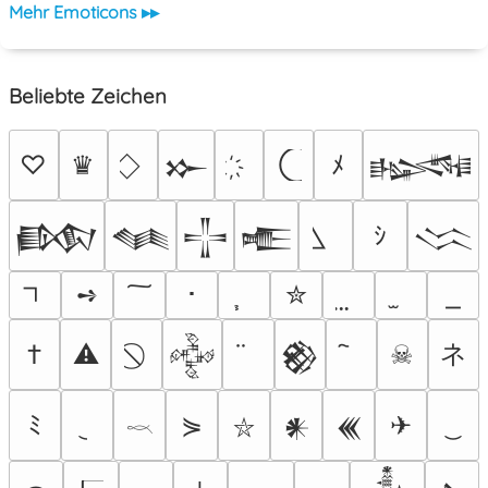
Mehr Emoticons ▸▸
Beliebte Zeichen
♡
♛
ﾒ
𒁍
𒈙
ｼ
𒁃
𒈝
𒋲
𒍫
𒈱
➺
･
✮
ネ
†
⚠
☠
𒅒
𒆙
ﾐ
⋟
✈
𒀭
𒌍
⛥
𓎖