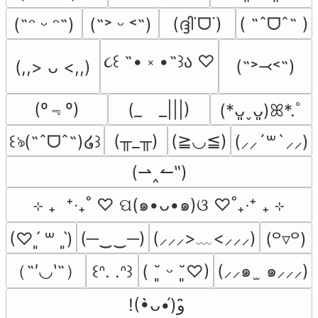
(ദ്ദി˙ᗜ˙)
( ˶ˆᗜˆ˵ )
(˶ᵔ ᵕ ᵔ˶)
(˶˃ ᵕ ˂˶)
૮꒰ ˶• ༝ •˶꒱ა ♡
(˶˃⤙˂˶)
(,,> ᴗ <,,)
(º﹃º)
(_　_|||)
(*ᴗ͈ˬᴗ͈)ꕤ*.ﾟ
(╥_╥)
(≧◡≦)
꒰ঌ(˶ˆᗜˆ˵)໒꒱
(⸝⸝´꒳`⸝⸝)
(⇀‸↼‶)
⊹ ₊  ⁺‧₊˚ ♡ ପ(๑•ᴗ•๑)ଓ ♡˚₊‧⁺ ₊ ⊹
(─‿‿─)
(⸝⸝⸝>﹏<⸝⸝⸝)
(♡ˊ͈ ꒳ ˋ͈)
(꒪▿꒪)
（˶′◡‵˶）
(⸝⸝๑  ̫ ๑⸝⸝⸝)
꒰ᐢ. .ᐢ꒱
( ˘͈ ᵕ ˘͈♡)
!(•̀ᴗ•́)و ̑̑