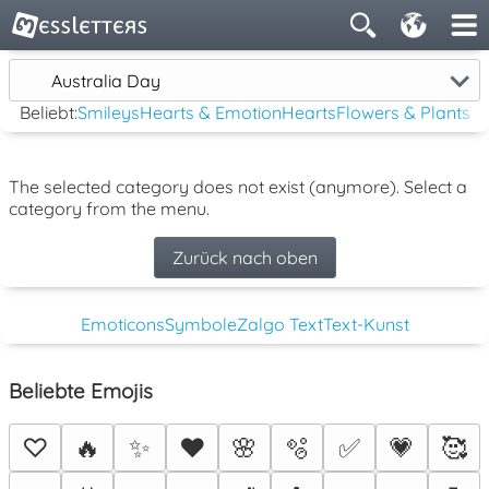
Australia Day
Beliebt:
Smileys
Hearts & Emotion
Hearts
Flowers & Plants
The selected category does not exist (anymore). Select a
category from the menu.
Zurück nach oben
Emoticons
Symbole
Zalgo Text
Text-Kunst
Beliebte Emojis
♡
🔥
✨
❤️
🌸
🫧
✅
💗
🥰