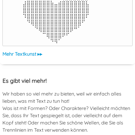
⣼⣿⣿⣿⣿⣿⣿⣷⣤⣾⣿⣿⣿⣿⣿⣿⣧

⣿⣿⣿⣿⣿⣿⣿⣿⣿⣿⣿⣿⣿⣿⣿⣿⣿

⠹⣿⣿⣿⣿⣿⣿⣿⣿⣿⣿⣿⣿⣿⣿⣿⠏

⠀⠙⢿⣿⣿⣿⣿⣿⣿⣿⣿⣿⣿⣿⣿⠋⠀

⠀⠀⠀⠙⢿⣿⣿⣿⣿⣿⣿⣿⡿⠛⠁⠀⠀

⠀⠀⠀⠀⠀⠉⢿⣿⣿⣿⠟⠋⠀⠀⠀⠀⠀

⠀⠀⠀⠀⠀⠀⠀⠙⠻⠁⠀⠀⠀⠀⠀⠀⠀⠀⠀⠀⠀⠀⠀
Mehr Textkunst ▸▸
Es gibt viel mehr!
Wir haben so viel mehr zu bieten, weil wir einfach alles
lieben, was mit Text zu tun hat!
Was ist mit Formen? Oder Charaktere? Vielleicht möchten
Sie, dass Ihr Text gespiegelt ist, oder vielleicht auf dem
Kopf steht! Oder machen Sie schöne Wellen, die Sie als
Trennlinien im Text verwenden können.