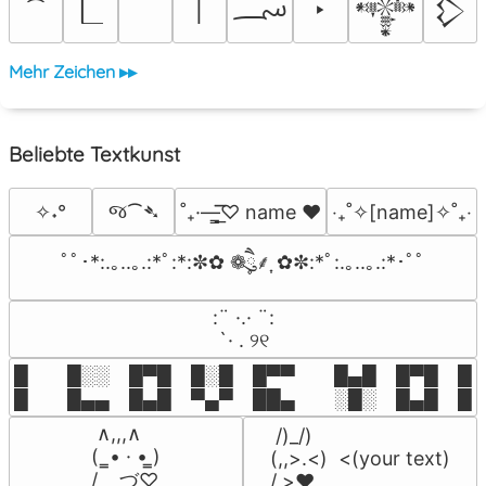
؄
│
‣
𒀱
𒁷
Mehr Zeichen ▸▸
Beliebte Textkunst
જ⁀➴
✧˖°
˚₊·—̳͟͞͞♡ name ♥️
‎‧₊˚✧[name]✧˚₊‧
ﾟﾟ･*:.｡..｡.:*ﾟ:*:✼✿ ❁ཻུ۪۪⸙͎ ✿✼:*ﾟ:.｡..｡.:*･ﾟﾟ
⠀:¨ ·.· ¨:⠀

⠀ `· . ୨୧⠀
█  █░░ █▀█ █░█ █▀▀  █▄█ █▀█ █░█
█  █▄▄ █▄█ ▀▄▀ ██▄  ░█░ █▄█ █▄
 ∧,,,∧

 /)_/)

(  ̳• · • ̳)

(,,>.<)  <(your text)

/    づ♡
/ >❤️