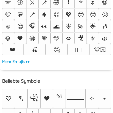
❗
⭐
🪽
🦋
⚔️
📌
🤣
🌷
💀
🩷
💬
📍
🍀
😉
💖
🥹
🥺
🥲
🎧
☺️
😍
👀
🌊
☀️
💫
🌟
🎶
💎
🖤
😂
💚
🩵
💋
🎥
⚜️
🌿
👑
🍒
🤔
🫶🏻
❤️‍🔥
Mehr Emojis ▸▸
Beliebte Symbole
༄
꧁
♡
♥
✧
⭒
𐙚
⸻