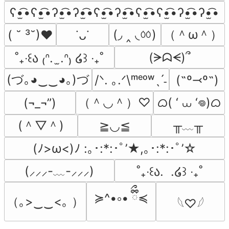
ʕ•̫͡•ʕ•̫͡•ʔ•̫͡•ʔ•̫͡•ʕ•̫͡•ʔ•̫͡•ʕ•̫͡•ʕ•̫͡•ʔ•̫͡•ʔ•̫͡•
(◞ ‸ ◟ㆀ)
（＾ω＾）
( ˘ ³˘)♥
˙ᴗ˙
(ᗒᗣᗕ)՞
˚₊‧꒰ა ₍ᐢ.  ̫.ᐢ₎ ໒꒱ ‧₊˚
(づ｡◕‿‿◕｡)づ
/ᐠ. ｡.ᐟ\ᵐᵉᵒʷˎˊ˗
(˶º⤙º˶)
（＾◡＾）♡
ᜊ( ‘ ⩊ ‘𖦹)ᜊ
(¬_¬”)
(＾▽＾)
╥﹏╥
≧◡≦
(ﾉ>ω<)ﾉ :｡･:*:･ﾟ’★,｡･:*:･ﾟ’☆
(⸝⸝⸝-﹏-⸝⸝⸝)
˚₊‧꒰ა.  .໒꒱ ‧₊˚
≽^•༚• ྀིྀ≼
（｡>‿‿<｡ ）
𓆩♡𓆪