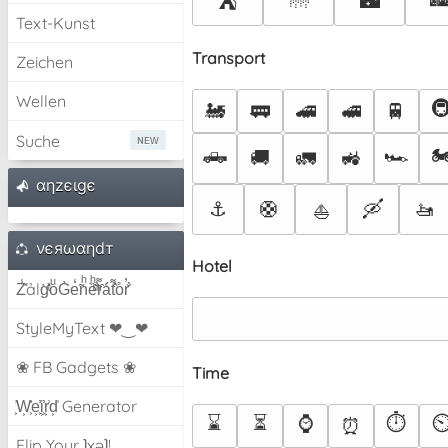
🌁
🌃
⛺
Text-Kunst
Transport
Zeichen
Wellen

🚂
🚃
🚄
🚅
🚆
Suche
🛻
🏎️
🏍
🚚
🚛
🚜
αηzєιgє
⚓
🛟
🛶
🚤
⛵
νєяωαηdт
Hotel
Z̾̽ảlg̀͐ͭ̽oͧG̀e̒̃nͪȅͪͫ̏̐r͌̑á͑t͌̑͛o̊r̓̐
StyleMyText ❤‿❤
❀ FB Gadgets ❀
Time
͕͗W͕͕͗͗e͕͕͗͗i͕͕͗͗r͕͗d͕͗ Generator
⌛
⏳
⌚
⏱️
⏲
⏰
Flip Your ʇxəʇ!