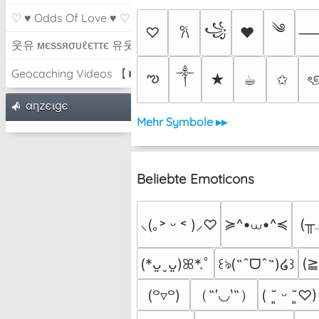
♡ ♥ Odds Of Love ♥ ♡
༄
꧁
♡
♥
𐙚
웃유 мєѕѕяσυℓєттє 유웃
Geocaching Videos 【►】
༒︎
ఌ
★
☕︎
✩
ৎ
αηzєιgє
Mehr Symbole ▸▸
Beliebte Emoticons
≽^•⩊•^≼
(╥
⸜(｡˃ ᵕ ˂ )⸝♡
(
(*ᴗ͈ˬᴗ͈)ꕤ*.ﾟ
꒰ঌ(˶ˆᗜˆ˵)໒꒱
（˶′◡‵˶）
(꒪▿꒪)
( ˘͈ ᵕ ˘͈♡)