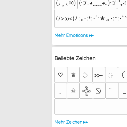
(◞ ‸ ◟ㆀ)
(づ｡◕‿‿◕｡)づ
˚₊‧꒰
(ﾉ>ω<)ﾉ :｡･:*:･ﾟ’★,｡･:*:･ﾟ
Mehr Emoticons ▸▸
Beliebte Zeichen
♡
♛
𒁍
☠
𒅒
Mehr Zeichen ▸▸