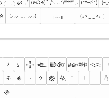
(ᗒᗣᗕ)՞
/ᐠ. ｡.ᐟ\ᵐᵉᵒʷˎˊ˗
(˶º⤙º˶)
(¬_
ა ₍ᐢ.  ̫.ᐢ₎ ໒꒱ ‧₊˚
╥﹏╥
（｡>‿‿<｡ ）
’☆
(⸝⸝⸝-﹏-⸝⸝⸝)
ﾒ
𒋲
𒍫
𒁃
𒈙
𒈱
ネ
‣
✈
†
𒀭
𒆙
𒈑
𓆣
𒊲