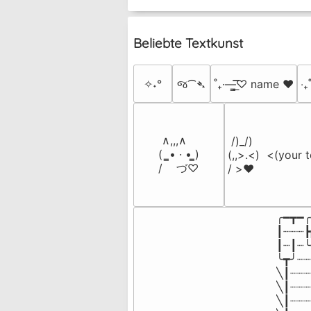
Beliebte Textkunst
✧˖°
જ⁀➴
˚₊·—̳͟͞͞♡ name ♥️
‎‧
 ∧,,,∧

 /)_/)

(  ̳• · • ̳)

(,,>.<)  <(your t
/    づ♡
/ >❤️
╭━┳━╭
┃┈┈┈┣
┃┈┃┈╰
╰┳╯┈┈
╲┃┈┈┈
╲┃┈┈┈
╲┃┈┈┈