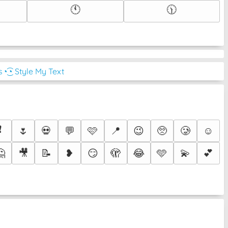
🕚
🕦
s
◔͜͡◔ Style My Text
❗
🌷
💀
💬
🩷
📍
😉
🥺
🥲
☺️
🤔
🎥
📝
❥
😏
🫣
😂
🩵
💫
💕