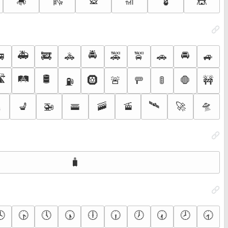
🎠
🛝
🎡
🎢
💈
🎪
🚑
🚔
🚘
🚐
🚒
🚓
🚕
🚖
🚗
🚙
️
🛤️
🛢️
🛞
🚨
🚥
🚦
🛑
🚧
⛽

🛰️
🛸
💺
🚁
🚟
🚠
🚡
🚀
🧳
🕓
🕟
🕔
🕠
🕕
🕡
🕖
🕢
🕗
🕣