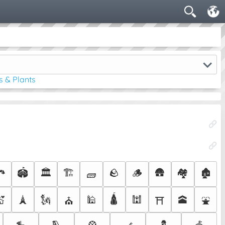
s & Plants
️
🏟️
🏛️
🏗️
🪨
🪵
🛖
🏘️
🏚️
🧱
🛕
💒
🗼
🗽
🕌
🕍
🕋
⛪
⛩️
⛲