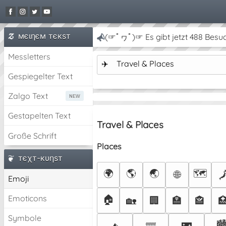
мєιηєм тєкѕт
(☞ﾟヮﾟ)☞ Es gibt jetzt 488 Besu
Messletters
✈️
Travel & Places
Gespiegelter Text
Zalgo Text
Gestapelten Text
Travel & Places
Große Schrift
Places
тєχт-кυηѕт
🌍
🌎
🌏
🗺️
🌐

Emoji
🏠
Emoticons
🏡
🏢
🏣
🏤

Symbole
🏙