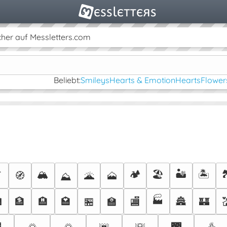
cher auf Messletters.com
Beliebt:
Smileys
Hearts & Emotion
Hearts
Flower
🏔️
🏕️
🏖️
🏜️
🏝️


🧭
🌋
🗻
⛰️
🏭

🏦
🏨
🏩
🏪
🏫
🏬
🏯
🏰
️
♨️