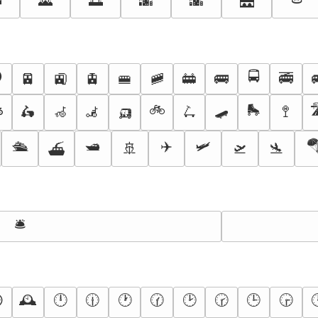
🌄
🌅
🌆
🌇
🌉

🚍
🚈
🚉
🚊
🚝
🚞
🚋
🚌
🚎
️
🛺
🚲
🛹
🛼

🛵
🦽
🦼
🛴
🚏
🛳️
🛥️
✈️
🛩️

🚢
🛫
🛬
⛴️
🛎️
️
🕰️
🕛
🕧
🕐
🕜
🕑
🕝
🕒
🕞