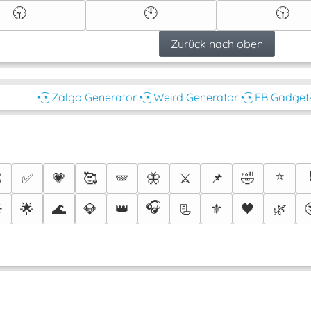
🕤
🕙
🕥
Zurück nach oben
◔͜͡◔ Zalgo Generator
◔͜͡◔ Weird Generator
◔͜͡◔ FB Gadget
⭐

✅
💗
🥰
🪽
🦋
⚔️
📌
🤣
🎧
️
🌟
🌊
💎
👑
📃
⚜️
🖤
🌿