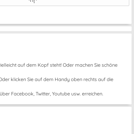
⠀⠀⠀⠀⠀⠀⠀⠙⠻⠁⠀⠀⠀⠀⠀⠀⠀⠀⠀⠀⠀⠀⠀
 vielleicht auf dem Kopf steht! Oder machen Sie schöne
 Oder klicken Sie auf dem Handy oben rechts auf die
ber Facebook, Twitter, Youtube usw. erreichen.