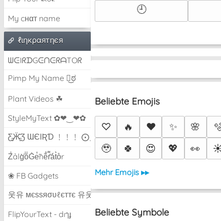
🕘
My cнαт name
ℓιηкραятηєя
ᗯᕮIᖇᗪGᕮᑎᕮᖇᗩTOᖇ
Pimp My Name ಠ͜ಠ
Plant Videos ☘
Beliebte Emojis
StyleMyText ✿❤‿❤✿
♡
🔥
❤️
✨
🌸

Ƹ̵̡Ӝ̵̨̄Ʒ ƜЄƖƦƊ ﹗﹗﹗ ⨀_⨀
🥹
🍀
😍
💖
👀
☀
Z̾ảlg̀͐oͧG̀e̒̃nȅ̐r͌̑á͑t͛o̊r
Mehr Emojis ▸▸
❀ FB Gadgets
웃유 мєѕѕяσυℓєттє 유웃
Beliebte Symbole
FlipYourText - dıๅɟ