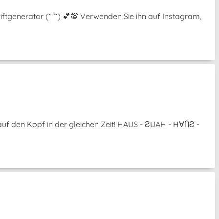
ftgenerator (˘ ³˘) 💕💯 Verwenden Sie ihn auf Instagram,
uf den Kopf in der gleichen Zeit! HAUS - ƧUAH - H∀ႶƧ -