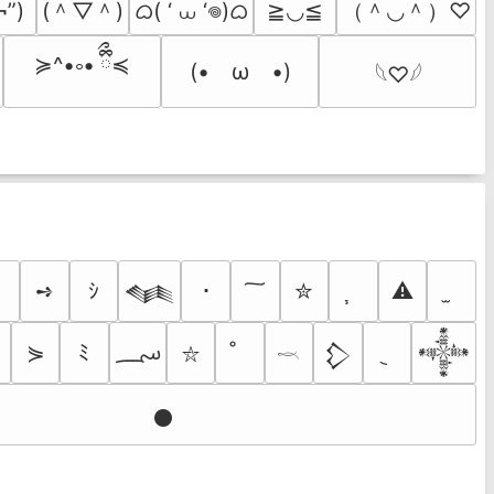
(＾▽＾)
ᜊ( ‘ ⩊ ‘𖦹)ᜊ
（＾◡＾）♡
¬”)
≧◡≦
≽^•༚• ྀིྀ≼
(•　ω　•)
𓆩♡𓆪
➺
ｼ
･
✮
⚠
𒈝
؄
⋟
ﾐ
𒁷
𒀱
⛥
𓎖
𒊹