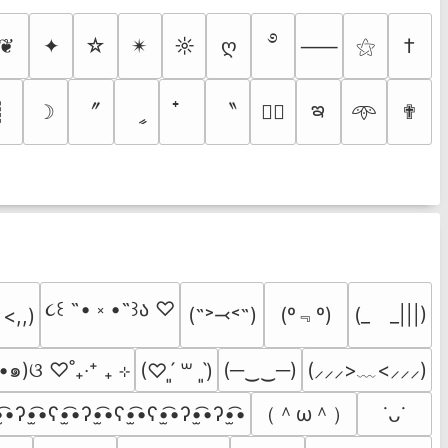
࿔
❦
✦
☆
✴︎
☼
ღ
⚝
†
⸺
ఇ
〞
〝
┊
☽
ީ
✟
♡⃕
𖥸
૮꒰ ˶• ༝ •˶꒱ა ♡
(º﹃º)
(˶˃⤙˂˶)
(_　_|||)
 <,,)
•๑)ଓ ♡˚₊‧⁺ ₊ ⊹
(─‿‿─)
(⸝⸝⸝>﹏<⸝⸝⸝)
(♡ˊ͈ ꒳ ˋ͈)
（＾ω＾）
̫͡•ʔ•̫͡•ʕ•̫͡•ʔ•̫͡•ʕ•̫͡•ʕ•̫͡•ʔ•̫͡•ʔ•̫͡•
˙ᴗ˙