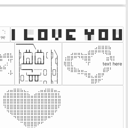
· ¨:⠀

█  █░░ █▀█ █░█ █▀▀  █▄█ █▀█ █░█

. ୨୧⠀
█  █▄▄ █▄█ ▀▄▀ ██▄  ░█░ █▄█ █▄█
▔▔▔▔▔╲

⠀⠀⠀⠀⠀⠀⠀⠀⠀⣠⣶⣶⣶⣦⠀⠀

⠀⠀⠀⠀

▕╮╭┻┻╮╭┻┻╮╭▕╮╲

⠀⠀⣠⣤⣤⣄⣀⣾⣿⠟⠛⠻⢿⣷⠀

⣦⣾⣿⣧

▕╯┃╭╮┃┃╭╮┃╰▕╯╭▏

⢰⣿⡿⠛⠙⠻⣿⣿⠁⠀⠀ ⠀⣶⢿⡇

⠛⠀⡘⠏

▕╭┻┻┻┛┗┻┻┛  ▕  ╰▏

⢿⣿⣇⠀⠀⠀⠈⠏⠀⠀⠀ text here

⣦⣮⠁⠀

▕╰━━━┓┈┈┈╭╮▕╭╮▏

⠀⠻⣿⣷⣦⣤⣀⠀⠀⠀ ⠀⣾⡿⠃⠀

⠉⠀⠠⡧

▕╭╮╰┳┳┳┳╯╰╯▕╰╯▏

⠀⠀⠀⠀⠉⠉⠻⣿⣄⣴⣿⠟⠀⠀⠀

⠀⠀⠀⠀
▕╰╯┈┗┛┗┛┈╭╮▕╮┈▏
⠀⠀⠀⠀⠀⠀⠀⠀⣿⡿⠟⠁⠀⠀⠀
⠀⣠⣤⣶⣶⣦⣄⡀  ⠀⢀⣤⣴⣶⣶⣤⣀⠀

⣼⣿⣿⣿⣿⣿⣿⣷⣤⣾⣿⣿⣿⣿⣿⣿⣧

⣿⣿⣿⣿⣿⣿⣿⣿⣿⣿⣿⣿⣿⣿⣿⣿⣿

⠹⣿⣿⣿⣿⣿⣿⣿⣿⣿⣿⣿⣿⣿⣿⣿⠏

⠀⠙⢿⣿⣿⣿⣿⣿⣿⣿⣿⣿⣿⣿⣿⠋⠀

⠀⠀⠀⠙⢿⣿⣿⣿⣿⣿⣿⣿⡿⠛⠁⠀⠀

⠀⠀⠀⠀⠀⠉⢿⣿⣿⣿⠟⠋⠀⠀⠀⠀⠀
