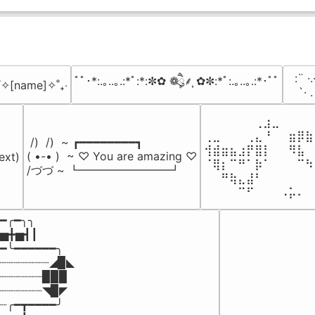
⠀:¨ ·.
ﾟﾟ･*:.｡..｡.:*ﾟ:*:✼✿ ❁ཻུ۪۪⸙͎ ✿✼:*ﾟ:.｡..｡.:*･ﾟﾟ
₊˚✧[name]✧˚₊‧
⠀ `· 
⠀⠀⠀⠀⠀⠀⢀⣰⣀⠀⠀⠀⠀
⢀⣀⠀⠀⠀⢀⣄⠘⠀⠀⣶⡿⣷
 /)  /)  ~ ┏━━━━━━━━┓

⢺⣾⣶⣦⣰⡟⣿⡇⠀⠀⠻⣧⠀
( •-• )  ~ ♡ You are amazing ♡

ext)

⠈⢿⡆⠉⠛⠁⡷⠁⠀⠀⠀⠉⠳
/づづ ~ ┗━━━━━━━━┛
⠀⠀⠛⢷⣄⣼⠃⠀⠀⠀⠀⠀⠀
⠀⠀⠀⠀⠉⠋⠀⠀⠀⠠⡥⠄⠀
━╭━╮╮

▅╋▅┫┃

━╰━━━━━━╮

┈┈┈┈┈┈┈◢▉◣

┈┈┈┈┈┈▉▉▉

┈┈┈┈┈┈◥▉◤

┈╭━┳━━━━╯
