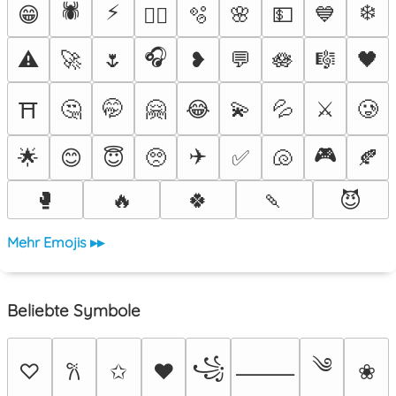
🕷️
⚡
❄️
😁
🫧
🌸
💵
💙
❤️‍🔥
🎧
⚠️
🚀
🌷
❥
💬
🪷
🎼
🖤
🤔
🤭
🤗
😂
💫
💦
⚔️
🥲
⛩️
✈️
🎮
🌟
😊
😇
🥺
✅
🐚
🍂
🥊
🔥
🍀
🍡
😈
Mehr Emojis ▸▸
Beliebte Symbole
༄
꧁
♡
✩
♥
❀
𐙚
⸻