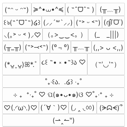
≽^•⩊•^≼
(╥﹏╥)
( ˶ˆᗜˆ˵ )
(˶ᵔ ᵕ ᵔ˶)
(ദ്ദി˙ᗜ˙)
꒰ঌ(˶ˆᗜˆ˵)໒꒱
(⸝⸝´꒳`⸝⸝)
(˶˃ ᵕ ˂˶)
（｡>‿‿<｡ ）
(_　_|||)
⸜(｡˃ ᵕ ˂ )⸝♡
(º﹃º)
╥﹏╥
(╥_╥)
(˶˃⤙˂˶)
(,,> ᴗ <,,)
૮꒰ ˶• ༝ •˶꒱ა ♡
（˶′◡‵˶）
(*ᴗ͈ˬᴗ͈)ꕤ*.ﾟ
˚₊‧꒰ა.  .໒꒱ ‧₊˚
⊹ ₊  ⁺‧₊˚ ♡ ପ(๑•ᴗ•๑)ଓ ♡˚₊‧⁺ ₊ ⊹
(´∀｀)♡
(◞ ‸ ◟ㆀ)
♡(.◜ω◝.)♡
(ᗒᗣᗕ)՞
(⇀‸↼‶)