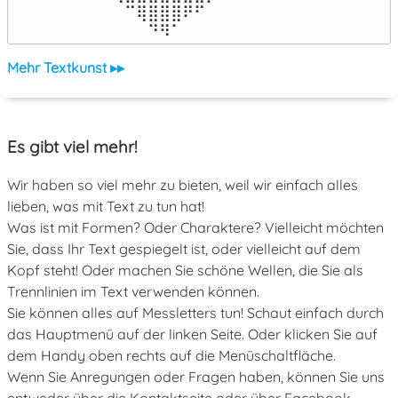
⠀⠀⠀⠀⠀⠉⢿⣿⣿⣿⠟⠋⠀⠀⠀⠀⠀

⠀⠀⠀⠀⠀⠀⠀⠙⠻⠁⠀⠀⠀⠀⠀⠀⠀⠀⠀⠀⠀⠀⠀
Mehr Textkunst ▸▸
Es gibt viel mehr!
Wir haben so viel mehr zu bieten, weil wir einfach alles
lieben, was mit Text zu tun hat!
Was ist mit Formen? Oder Charaktere? Vielleicht möchten
Sie, dass Ihr Text gespiegelt ist, oder vielleicht auf dem
Kopf steht! Oder machen Sie schöne Wellen, die Sie als
Trennlinien im Text verwenden können.
Sie können alles auf Messletters tun! Schaut einfach durch
das Hauptmenü auf der linken Seite. Oder klicken Sie auf
dem Handy oben rechts auf die Menüschaltfläche.
Wenn Sie Anregungen oder Fragen haben, können Sie uns
entweder über die Kontaktseite oder über Facebook,