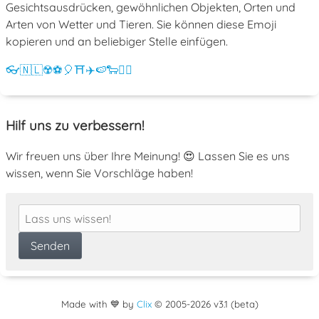
Gesichtsausdrücken, gewöhnlichen Objekten, Orten und
Arten von Wetter und Tieren. Sie können diese Emoji
kopieren und an beliebiger Stelle einfügen.
👓
🇳🇱
☢️
⚽
🎈
⛩️
✈️
🍉
🐑
💁‍♀️
Hilf uns zu verbessern!
Wir freuen uns über Ihre Meinung! 😍 Lassen Sie es uns
wissen, wenn Sie Vorschläge haben!
Made with 💙 by
Clix
©
2005
-2026 v3.1 (beta)