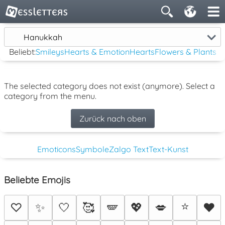
Hanukkah
Beliebt:
Smileys
Hearts & Emotion
Hearts
Flowers & Plants
The selected category does not exist (anymore). Select a
category from the menu.
Zurück nach oben
Emoticons
Symbole
Zalgo Text
Text-Kunst
Beliebte Emojis
⭐
♡
✨
🤍
🥰
🪽
💖
💋
♥️