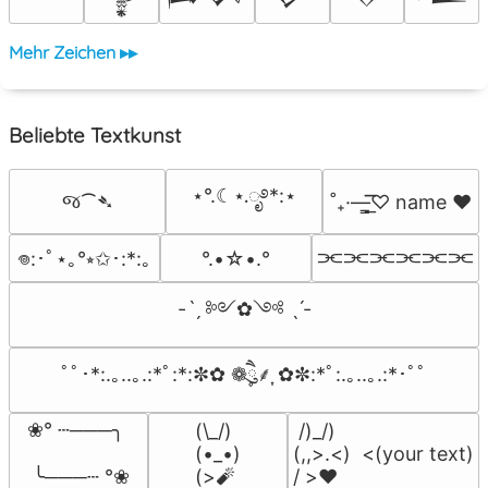
Mehr Zeichen ▸▸
Beliebte Textkunst
⋆°.☾⋆.ೃ࿔*:⋆
જ⁀➴
˚₊·—̳͟͞͞♡ name ♥️
⫘⫘⫘⫘⫘⫘
°.•☆•.°
𖦹:･ﾟ⋆｡°⭒✩･:*:｡
-ˋˏ ༻✿༺ ˎˊ-
ﾟﾟ･*:.｡..｡.:*ﾟ:*:✼✿ ❁ཻུ۪۪⸙͎ ✿✼:*ﾟ:.｡..｡.:*･ﾟﾟ
❀° ┄───╮

(\_/)

 /)_/)

(•_•)

(,,>.<)  <(your text)

 ╰───┄ °❀
(>🧨
/ >❤️