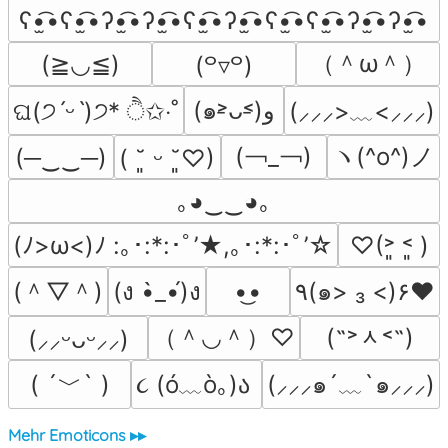
ʕ•̫͡•ʕ•̫͡•ʔ•̫͡•ʔ•̫͡•ʕ•̫͡•ʔ•̫͡•ʕ•̫͡•ʕ•̫͡•ʔ•̫͡•ʔ•̫͡•
（＾ω＾）
(≧◡≦)
(꒪▿꒪)
(๑˃̵ᴗ˂̵)و
(⸝⸝⸝>﹏<⸝⸝⸝)
ଘ(੭ˊᵕˋ)੭* ੈ✩‧˚
(￢_￢)
ヽ(^o^)ノ
(─‿‿─)
( ˘͈ ᵕ ˘͈♡)
｡◕‿‿◕｡
(ﾉ>ω<)ﾉ :｡･:*:･ﾟ’★,｡･:*:･ﾟ’☆
♡(˃͈ ˂͈ )
(＾▽＾)
(ง •̀_•́)ง
•͜•
٩(๑> ₃ <)۶♥
（＾◡＾）♡
(˶˃ᆺ˂˶)
(⸝⸝ᵕᴗᵕ⸝⸝)
( ´﹀` )
૮ (ó﹏ò｡)ა 
(⸝⸝⸝๑´﹏`๑⸝⸝⸝)
Mehr Emoticons ▸▸