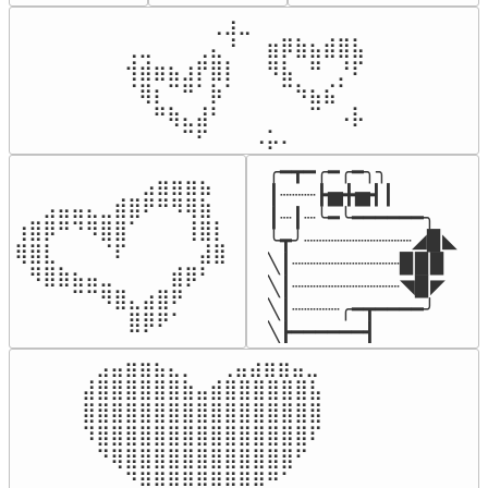
⠀⠀⠀⠀⠀⠀⢀⣰⣀⠀⠀⠀⠀⠀⠀⠀⠀

⢀⣀⠀⠀⠀⢀⣄⠘⠀⠀⣶⡿⣷⣦⣾⣿⣧

⢺⣾⣶⣦⣰⡟⣿⡇⠀⠀⠻⣧⠀⠛⠀⡘⠏

⠈⢿⡆⠉⠛⠁⡷⠁⠀⠀⠀⠉⠳⣦⣮⠁⠀

⠀⠀⠛⢷⣄⣼⠃⠀⠀⠀⠀⠀⠀⠉⠀⠠⡧

⠀⠀⠀⠀⠉⠋⠀⠀⠀⠠⡥⠄⠀⠀⠀⠀⠀
╭━┳━╭━╭━╮╮

⠀⠀⠀⠀⠀⠀⠀⠀⠀⣠⣶⣶⣶⣦⠀⠀

┃┈┈┈┣▅╋▅┫┃

⠀⠀⣠⣤⣤⣄⣀⣾⣿⠟⠛⠻⢿⣷⠀

┃┈┃┈╰━╰━━━━━━╮

⢰⣿⡿⠛⠙⠻⣿⣿⠁⠀⠀⠀⢸⣿⡇

╰┳╯┈┈┈┈┈┈┈┈┈◢▉◣

⢿⣿⣇⠀⠀⠀⠈⠏⠀⠀⠀⠀⠀⣼⣿⠀

╲┃┈┈┈┈┈┈┈┈┈▉▉▉

⠀⠻⣿⣷⣦⣤⣀⠀⠀⠀⠀⣾⡿⠃⠀

╲┃┈┈┈┈┈┈┈┈┈◥▉◤

⠀⠀⠀⠀⠉⠉⠻⣿⣄⣴⣿⠟⠀⠀⠀

╲┃┈┈┈┈╭━┳━━━━╯

⠀⠀⠀⠀⠀⠀⠀⠀⣿⡿⠟⠁⠀⠀⠀⠀
╲┣━━━━━━┫﻿
⠀⣠⣤⣶⣶⣦⣄⡀  ⠀⢀⣤⣴⣶⣶⣤⣀⠀

⣼⣿⣿⣿⣿⣿⣿⣷⣤⣾⣿⣿⣿⣿⣿⣿⣧

⣿⣿⣿⣿⣿⣿⣿⣿⣿⣿⣿⣿⣿⣿⣿⣿⣿

⠹⣿⣿⣿⣿⣿⣿⣿⣿⣿⣿⣿⣿⣿⣿⣿⠏

⠀⠙⢿⣿⣿⣿⣿⣿⣿⣿⣿⣿⣿⣿⣿⠋⠀

⠀⠀⠀⠙⢿⣿⣿⣿⣿⣿⣿⣿⡿⠛⠁⠀⠀
