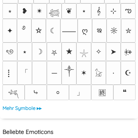
ఌ
⭒
❥
✴︎
❦
⋆
𝄞
⊹
𓆉
࿔
ఇ
✦
☆
☾
ღ
☼
✮
⸺
ৎ୭
⭑
☽
★
✧
➤
ᚐ҉ᚐ
⛧
𓇼
༒
「
⡇
─
✶
☪
⸱
𓃠
」
⤷
❝
⸰
🈡
𓆈
Mehr Symbole ▸▸
Beliebte Emoticons