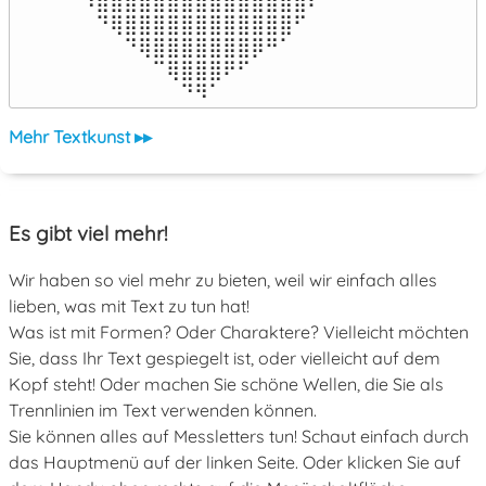
⠹⣿⣿⣿⣿⣿⣿⣿⣿⣿⣿⣿⣿⣿⣿⣿⠏

⠀⠙⢿⣿⣿⣿⣿⣿⣿⣿⣿⣿⣿⣿⣿⠋⠀

⠀⠀⠀⠙⢿⣿⣿⣿⣿⣿⣿⣿⡿⠛⠁⠀⠀

⠀⠀⠀⠀⠀⠉⢿⣿⣿⣿⠟⠋⠀⠀⠀⠀⠀

⠀⠀⠀⠀⠀⠀⠀⠙⠻⠁⠀⠀⠀⠀⠀⠀⠀⠀⠀⠀⠀⠀⠀
Mehr Textkunst ▸▸
Es gibt viel mehr!
Wir haben so viel mehr zu bieten, weil wir einfach alles
lieben, was mit Text zu tun hat!
Was ist mit Formen? Oder Charaktere? Vielleicht möchten
Sie, dass Ihr Text gespiegelt ist, oder vielleicht auf dem
Kopf steht! Oder machen Sie schöne Wellen, die Sie als
Trennlinien im Text verwenden können.
Sie können alles auf Messletters tun! Schaut einfach durch
das Hauptmenü auf der linken Seite. Oder klicken Sie auf