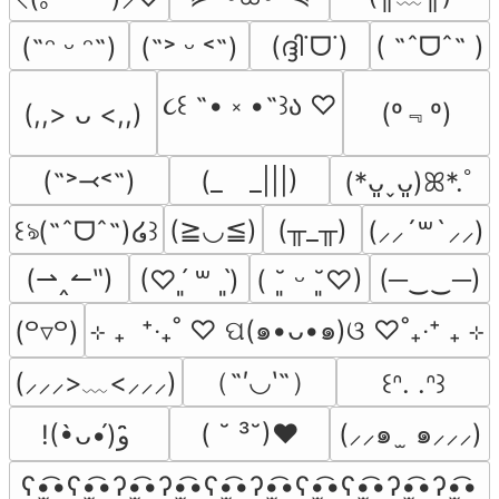
(ദ്ദി˙ᗜ˙)
( ˶ˆᗜˆ˵ )
(˶ᵔ ᵕ ᵔ˶)
(˶˃ ᵕ ˂˶)
૮꒰ ˶• ༝ •˶꒱ა ♡
(º﹃º)
(,,> ᴗ <,,)
(˶˃⤙˂˶)
(_　_|||)
(*ᴗ͈ˬᴗ͈)ꕤ*.ﾟ
(≧◡≦)
(╥_╥)
꒰ঌ(˶ˆᗜˆ˵)໒꒱
(⸝⸝´꒳`⸝⸝)
(⇀‸↼‶)
(─‿‿─)
(♡ˊ͈ ꒳ ˋ͈)
( ˘͈ ᵕ ˘͈♡)
⊹ ₊  ⁺‧₊˚ ♡ ପ(๑•ᴗ•๑)ଓ ♡˚₊‧⁺ ₊ ⊹
(꒪▿꒪)
（˶′◡‵˶）
(⸝⸝⸝>﹏<⸝⸝⸝)
꒰ᐢ. .ᐢ꒱
( ˘ ³˘)♥
(⸝⸝๑  ̫ ๑⸝⸝⸝)
!(•̀ᴗ•́)و ̑̑
ʕ•̫͡•ʕ•̫͡•ʔ•̫͡•ʔ•̫͡•ʕ•̫͡•ʔ•̫͡•ʕ•̫͡•ʕ•̫͡•ʔ•̫͡•ʔ•̫͡•