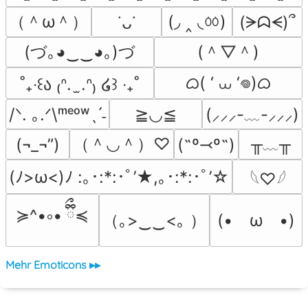
（＾ω＾）
(◞ ‸ ◟ㆀ)
(ᗒᗣᗕ)՞
˙ᴗ˙
(づ｡◕‿‿◕｡)づ
(＾▽＾)
ᜊ( ‘ ⩊ ‘𖦹)ᜊ
˚₊‧꒰ა ₍ᐢ.  ̫.ᐢ₎ ໒꒱ ‧₊˚
/ᐠ. ｡.ᐟ\ᵐᵉᵒʷˎˊ˗
≧◡≦
(⸝⸝⸝-﹏-⸝⸝⸝)
（＾◡＾）♡
╥﹏╥
(¬_¬”)
(˶º⤙º˶)
(ﾉ>ω<)ﾉ :｡･:*:･ﾟ’★,｡･:*:･ﾟ’☆
𓆩♡𓆪
≽^•༚• ྀིྀ≼
（｡>‿‿<｡ ）
(•　ω　•)
Mehr Emoticons ▸▸