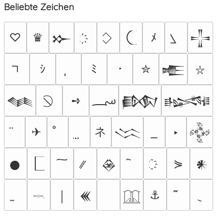
Beliebte Zeichen
♡
♛
ﾒ
𒁍
𒋲
ｼ
ﾐ
･
✮
𒍫
⛥
؄
➺
𒈝
𒁃
𒈙
ネ
✈
‣
𒈱
𒅒
⋟
𒊹
𒊲
𒀭
⚓
￨
𒌍
𓎖
𓉳