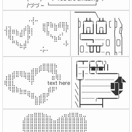
/づづ ~ ┗━━━━━━━━┛
▔▔▔▔▔╲

⠀⠀⠀⠀⠀⠀⢀⣰⣀⠀⠀⠀⠀⠀⠀⠀⠀

▕╮╭┻┻╮╭┻┻╮╭▕╮╲

⢀⣀⠀⠀⠀⢀⣄⠘⠀⠀⣶⡿⣷⣦⣾⣿⣧

▕╯┃╭╮┃┃╭╮┃╰▕╯╭▏

⢺⣾⣶⣦⣰⡟⣿⡇⠀⠀⠻⣧⠀⠛⠀⡘⠏

▕╭┻┻┻┛┗┻┻┛  ▕  ╰▏

⠈⢿⡆⠉⠛⠁⡷⠁⠀⠀⠀⠉⠳⣦⣮⠁⠀

▕╰━━━┓┈┈┈╭╮▕╭╮▏

⠀⠀⠛⢷⣄⣼⠃⠀⠀⠀⠀⠀⠀⠉⠀⠠⡧

▕╭╮╰┳┳┳┳╯╰╯▕╰╯▏

⠀⠀⠀⠀⠉⠋⠀⠀⠀⠠⡥⠄⠀⠀⠀⠀⠀
▕╰╯┈┗┛┗┛┈╭╮▕╮┈▏
╭━┳━╭━╭━╮╮

⠀⠀⠀⠀⠀⠀⠀⠀⠀⣠⣶⣶⣶⣦⠀⠀

┃┈┈┈┣▅╋▅┫┃

⠀⠀⣠⣤⣤⣄⣀⣾⣿⠟⠛⠻⢿⣷⠀

┃┈┃┈╰━╰━━━━━━╮

⢰⣿⡿⠛⠙⠻⣿⣿⠁⠀⠀ ⠀⣶⢿⡇

╰┳╯┈┈┈┈┈┈┈┈┈◢▉◣

⢿⣿⣇⠀⠀⠀⠈⠏⠀⠀⠀ text here

╲┃┈┈┈┈┈┈┈┈┈▉▉▉

⠀⠻⣿⣷⣦⣤⣀⠀⠀⠀ ⠀⣾⡿⠃⠀

╲┃┈┈┈┈┈┈┈┈┈◥▉◤

⠀⠀⠀⠀⠉⠉⠻⣿⣄⣴⣿⠟⠀⠀⠀

╲┃┈┈┈┈╭━┳━━━━╯

⠀⠀⠀⠀⠀⠀⠀⠀⣿⡿⠟⠁⠀⠀⠀
╲┣━━━━━━┫﻿
⠀⣠⣤⣶⣶⣦⣄⡀  ⠀⢀⣤⣴⣶⣶⣤⣀⠀

⣼⣿⣿⣿⣿⣿⣿⣷⣤⣾⣿⣿⣿⣿⣿⣿⣧

⣿⣿⣿⣿⣿⣿⣿⣿⣿⣿⣿⣿⣿⣿⣿⣿⣿
