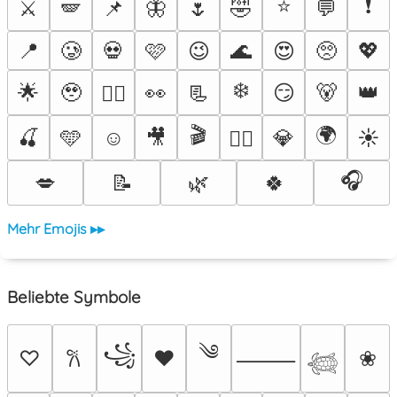
⭐
❗
⚔️
🪽
📌
🦋
🌷
🤣
💬
📍
🥲
💀
🩷
😉
🌊
😍
🥺
💖
❄️
🌟
🥹
👀
📃
😏
🐻
👑
❤️‍🔥
🎬
🌍
🍒
🩵
☺️
🎥
💎
☀️
🐦‍🔥
🎧
💋
📝
🌿
🍀
Mehr Emojis ▸▸
Beliebte Symbole
༄
꧁
♡
♥
❀
𐙚
⸻
𓆉