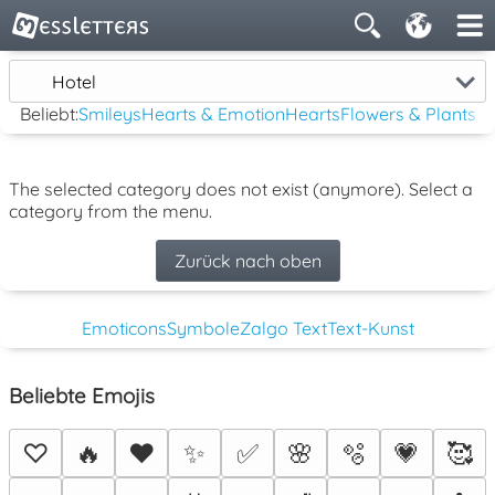
Hotel
Beliebt:
Smileys
Hearts & Emotion
Hearts
Flowers & Plants
The selected category does not exist (anymore). Select a
category from the menu.
Zurück nach oben
Emoticons
Symbole
Zalgo Text
Text-Kunst
Beliebte Emojis
♡
🔥
❤️
✨
✅
🌸
🫧
💗
🥰