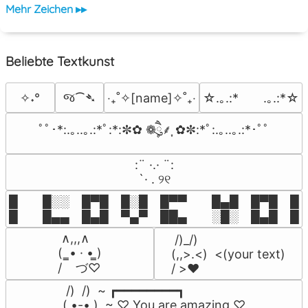
Mehr Zeichen ▸▸
Beliebte Textkunst
જ⁀➴
✧˖°
‎‧₊˚✧[name]✧˚₊‧
☆.｡.:*　　.｡.:*☆
ﾟﾟ･*:.｡..｡.:*ﾟ:*:✼✿ ❁ཻུ۪۪⸙͎ ✿✼:*ﾟ:.｡..｡.:*･ﾟﾟ
⠀:¨ ·.· ¨:⠀

⠀ `· . ୨୧⠀
█  █░░ █▀█ █░█ █▀▀  █▄█ █▀█ █░█
█  █▄▄ █▄█ ▀▄▀ ██▄  ░█░ █▄█ █▄
 ∧,,,∧

 /)_/)

(  ̳• · • ̳)

(,,>.<)  <(your text)

/    づ♡
/ >❤️
 /)  /)  ~ ┏━━━━━━━━┓

( •-• )  ~ ♡ You are amazing ♡
