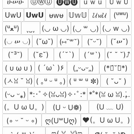
ⓤⓦⓤ
ｕｗｕ
ＵｗＵ
ሁሠሁ
🅤🅦🅤
𝖴𝗐𝖴
𝗨𝘄𝗨
𝕌𝕨𝕌
𝓤𝔀𝓤
(ᵘʷᵘ)
ᵾwᵾ
(ᵘﻌᵘ)
˯˽˯
(◡ ω ◡)
(◡ w ◡)
(◡ ꒳ ◡)
(◡ ሠ ◡)
(˘ω˘)
(˘ሠ˘)
(⑅˘꒳˘)
(˘ᵕ˘)
(˘³˘)
(˘ε˘)
(´˘`)
(˘ ˘ ˘)⭜
(´꒳`)
( ´ω` )۶
( ᴜ ω ᴜ )
(„ᵕᴗᵕ„)
(*ฅ́˘ฅ̀*)
(ㅅꈍ ˘ ꈍ)
( ｡ᵘ ᵕ ᵘ ｡)
( ᵘ ꒳ ᵘ ✼)
( ˘ᴗ˘ )
(ᵕᴗ ᵕ⁎)
*:･ﾟ✧(ꈍᴗꈍ)✧･ﾟ:*
*˚*(ꈍ ω ꈍ).₊̣̇.
(。U ω U。)
(U ﹏ U)
(U ᵕ U❁)
♥(。U ω U。)
(◦ ᵕ ˘ ᵕ ◦)
ღ(U꒳Uღ)
ಇ( ꈍᴗꈍ)ಇ