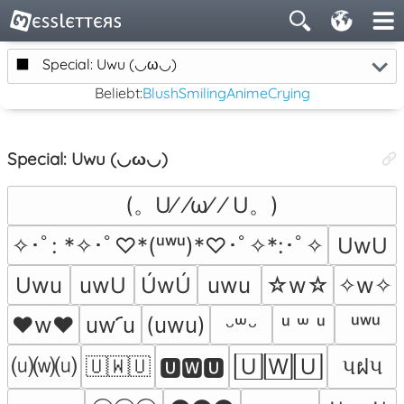
⬛
Special: Uwu (◡ω◡)
Beliebt:
Blush
Smiling
Anime
Crying
Special: Uwu (◡ω◡)
(。U⁄ ⁄ω⁄ ⁄ U。)
✧･ﾟ: *✧･ﾟ♡*(ᵘʷᵘ)*♡･ﾟ✧*:･ﾟ✧
UwU
Uwu
uwU
ÚwÚ
uwu
☆w☆
✧w✧
♥w♥
︠uw ︠u
(uwu)
ᵘʷᵘ
ᵕ꒳ᵕ
ᵘ ꒳ ᵘ
⒰⒲⒰
🇺🇼🇺
🅄🅆🅄
પฝપ
🆄🆆🆄