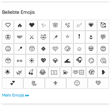
Beliebte Emojis
♡
🔥
❤️
✨
🌸
🫧
✅
💗
🥰
⭐
❗
🦋
🪽
⚔️
🤣
📌
🌷
💬
😉
📍
🥺
🍀
🩷
🥲
☺️
💀
😍
🎧
🥹
👀
☀️
💖
💎
🌊
😏
🤔
🌟
🌿
🍒
😂
💫
🫶🏻
🫣
❥
❤️‍🔥
💕
📃
⚜️
🙂
💚
Mehr Emojis ▸▸