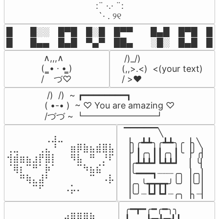
⠀:¨ ·.· ¨:⠀

⠀ `· . ୨୧⠀
█  █░░ █▀█ █░█ █▀▀  █▄█ █▀█ █░█
█  █▄▄ █▄█ ▀▄▀ ██▄  ░█░ █▄█ █▄
 ∧,,,∧

 /)_/)

(  ̳• · • ̳)

(,,>.<)  <(your text)

/    づ♡
/ >❤️
 /)  /)  ~ ┏━━━━━━━━┓

( •-• )  ~ ♡ You are amazing ♡

/づづ ~ ┗━━━━━━━━┛
▔▔▔▔▔╲

⠀⠀⠀⠀⠀⠀⢀⣰⣀⠀⠀⠀⠀⠀⠀⠀⠀

▕╮╭┻┻╮╭┻┻╮╭▕╮╲

⢀⣀⠀⠀⠀⢀⣄⠘⠀⠀⣶⡿⣷⣦⣾⣿⣧

▕╯┃╭╮┃┃╭╮┃╰▕╯╭▏

⢺⣾⣶⣦⣰⡟⣿⡇⠀⠀⠻⣧⠀⠛⠀⡘⠏

▕╭┻┻┻┛┗┻┻┛  ▕  ╰▏

⠈⢿⡆⠉⠛⠁⡷⠁⠀⠀⠀⠉⠳⣦⣮⠁⠀

▕╰━━━┓┈┈┈╭╮▕╭╮▏

⠀⠀⠛⢷⣄⣼⠃⠀⠀⠀⠀⠀⠀⠉⠀⠠⡧

▕╭╮╰┳┳┳┳╯╰╯▕╰╯▏

⠀⠀⠀⠀⠉⠋⠀⠀⠀⠠⡥⠄⠀⠀⠀⠀⠀
▕╰╯┈┗┛┗┛┈╭╮▕╮┈▏
╭━┳━╭━╭━╮╮

⠀⠀⠀⠀⠀⠀⠀⠀⠀⣠⣶⣶⣶⣦⠀⠀
