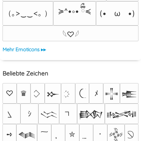
≽^•༚• ྀིྀ≼
（｡>‿‿<｡ ）
(•　ω　•)
𓆩♡𓆪
Mehr Emoticons ▸▸
Beliebte Zeichen
♡
♛
ﾒ
𒁍
𒋲
𒍫
ｼ
𒈱
𒁃
𒈙
➺
✮
･
𒈝
𒅒