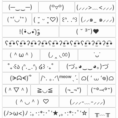
(─‿‿─)
(⸝⸝⸝>﹏<⸝⸝⸝)
(꒪▿꒪)
（˶′◡‵˶）
(⸝⸝๑  ̫ ๑⸝⸝⸝)
( ˘͈ ᵕ ˘͈♡)
꒰ᐢ. .ᐢ꒱
( ˘ ³˘)♥
!(•̀ᴗ•́)و ̑̑
ʕ•̫͡•ʕ•̫͡•ʔ•̫͡•ʔ•̫͡•ʕ•̫͡•ʔ•̫͡•ʕ•̫͡•ʕ•̫͡•ʔ•̫͡•ʔ•̫͡•
（＾ω＾）
(◞ ‸ ◟ㆀ)
˙ᴗ˙
(づ｡◕‿‿◕｡)づ
˚₊‧꒰ა ₍ᐢ.  ̫.ᐢ₎ ໒꒱ ‧₊˚
ᜊ( ‘ ⩊ ‘𖦹)ᜊ
(ᗒᗣᗕ)՞
/ᐠ. ｡.ᐟ\ᵐᵉᵒʷˎˊ˗
(＾▽＾)
≧◡≦
(¬_¬”)
(˶º⤙º˶)
（＾◡＾）♡
(⸝⸝⸝-﹏-⸝⸝⸝)
╥﹏╥
(ﾉ>ω<)ﾉ :｡･:*:･ﾟ’★,｡･:*:･ﾟ’☆