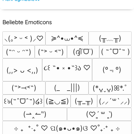
Beliebte Emoticons
≽^•⩊•^≼
(╥﹏╥)
⸜(｡˃ ᵕ ˂ )⸝♡
(ദ്ദി˙ᗜ˙)
( ˶ˆᗜˆ˵ )
(˶ᵔ ᵕ ᵔ˶)
(˶˃ ᵕ ˂˶)
૮꒰ ˶• ༝ •˶꒱ა ♡
(º﹃º)
(,,> ᴗ <,,)
(˶˃⤙˂˶)
(_　_|||)
(*ᴗ͈ˬᴗ͈)ꕤ*.ﾟ
(≧◡≦)
(╥_╥)
꒰ঌ(˶ˆᗜˆ˵)໒꒱
(⸝⸝´꒳`⸝⸝)
(⇀‸↼‶)
(♡ˊ͈ ꒳ ˋ͈)
⊹ ₊  ⁺‧₊˚ ♡ ପ(๑•ᴗ•๑)ଓ ♡˚₊‧⁺ ₊ ⊹