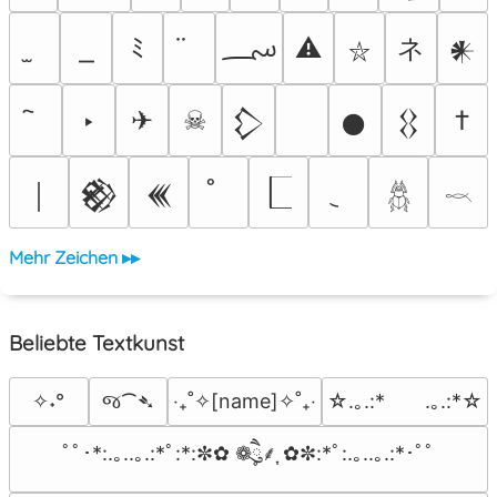
؄
ネ
ﾐ
⚠
𒀭
⛥
‣
✈
☠
†
𒁷
𒊹
𒌐
￨
𒆙
𒌍
𓆣
𓎖
Mehr Zeichen ▸▸
Beliebte Textkunst
જ⁀➴
✧˖°
‎‧₊˚✧[name]✧˚₊‧
☆.｡.:*　　.｡.:*☆
ﾟﾟ･*:.｡..｡.:*ﾟ:*:✼✿ ❁ཻུ۪۪⸙͎ ✿✼:*ﾟ:.｡..｡.:*･ﾟﾟ