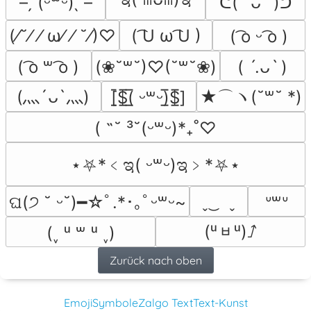
– ̗̀ (ᵕ꒳ᵕ) ̖́ –
ᕦ( ˘ᴗ˘ )ᕤ
(⁄˘⁄ ⁄ ω⁄ ⁄ ˘⁄)♡
( ͡U ω ͡U )
( ͡o ᵕ ͡o )
( ͡o ꒳ ͡o )
(❀˘꒳˘)♡(˘꒳˘❀)
( ˊ.ᴗˋ )
(灬´ᴗ`灬)
★⌒ヽ(˘꒳˘ *)
[̲̅$̲̅(̲̅ ᵕ꒳ᵕ)̲̅$̲̅]
( ˶˘ ³˘(ᵕ꒳ᵕ)*₊˚♡
⋆⛧*﹤ಇ( ᵕ꒳ᵕ)ಇ﹥*⛧⋆
ˬ ͜   ˬ
ଘ(੭ ˘ ᵕ˘)━☆ﾟ.*･｡ﾟᵕ꒳ᵕ~
ᐡ꒳ᐡ
(ᵘᆸᵘ)⭜
(˯ ᵘ ꒳ ᵘ ˯)
Zurück nach oben
Emoji
Symbole
Zalgo Text
Text-Kunst