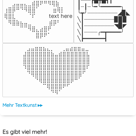
┃┈┈┈┣▅╋▅┫┃

⠀⠀⣠⣤⣤⣄⣀⣾⣿⠟⠛⠻⢿⣷⠀

┃┈┃┈╰━╰━━━━━━╮

⢰⣿⡿⠛⠙⠻⣿⣿⠁⠀⠀ ⠀⣶⢿⡇

╰┳╯┈┈┈┈┈┈┈┈┈◢▉◣

⢿⣿⣇⠀⠀⠀⠈⠏⠀⠀⠀ text here

╲┃┈┈┈┈┈┈┈┈┈▉▉▉

⠀⠻⣿⣷⣦⣤⣀⠀⠀⠀ ⠀⣾⡿⠃⠀

╲┃┈┈┈┈┈┈┈┈┈◥▉◤

⠀⠀⠀⠀⠉⠉⠻⣿⣄⣴⣿⠟⠀⠀⠀

╲┃┈┈┈┈╭━┳━━━━╯

⠀⠀⠀⠀⠀⠀⠀⠀⣿⡿⠟⠁⠀⠀⠀
╲┣━━━━━━┫﻿
⠀⣠⣤⣶⣶⣦⣄⡀  ⠀⢀⣤⣴⣶⣶⣤⣀⠀

⣼⣿⣿⣿⣿⣿⣿⣷⣤⣾⣿⣿⣿⣿⣿⣿⣧

⣿⣿⣿⣿⣿⣿⣿⣿⣿⣿⣿⣿⣿⣿⣿⣿⣿

⠹⣿⣿⣿⣿⣿⣿⣿⣿⣿⣿⣿⣿⣿⣿⣿⠏

⠀⠙⢿⣿⣿⣿⣿⣿⣿⣿⣿⣿⣿⣿⣿⠋⠀

⠀⠀⠀⠙⢿⣿⣿⣿⣿⣿⣿⣿⡿⠛⠁⠀⠀

⠀⠀⠀⠀⠀⠉⢿⣿⣿⣿⠟⠋⠀⠀⠀⠀⠀

⠀⠀⠀⠀⠀⠀⠀⠙⠻⠁⠀⠀⠀⠀⠀⠀⠀⠀⠀⠀⠀⠀⠀
Mehr Textkunst ▸▸
Es gibt viel mehr!