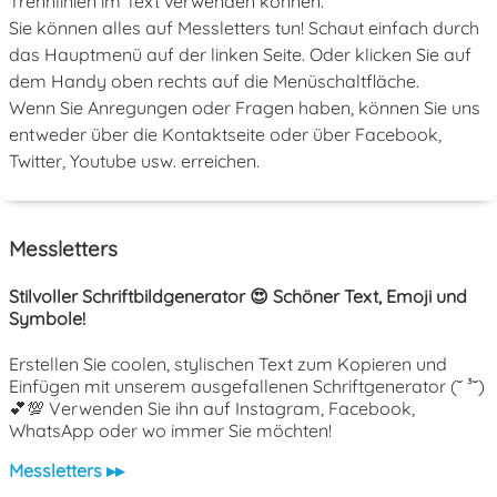
Trennlinien im Text verwenden können.
Sie können alles auf Messletters tun! Schaut einfach durch
das Hauptmenü auf der linken Seite. Oder klicken Sie auf
dem Handy oben rechts auf die Menüschaltfläche.
Wenn Sie Anregungen oder Fragen haben, können Sie uns
entweder über die Kontaktseite oder über Facebook,
Twitter, Youtube usw. erreichen.
Messletters
Stilvoller Schriftbildgenerator 😍 Schöner Text, Emoji und
Symbole!
Erstellen Sie coolen, stylischen Text zum Kopieren und
Einfügen mit unserem ausgefallenen Schriftgenerator (˘ ³˘)
💕💯 Verwenden Sie ihn auf Instagram, Facebook,
WhatsApp oder wo immer Sie möchten!
Messletters ▸▸