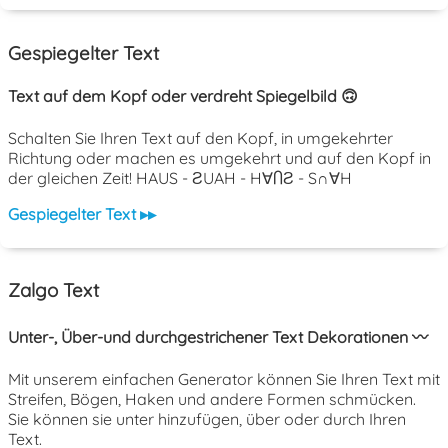
Gespiegelter Text
Text auf dem Kopf oder verdreht Spiegelbild 🙃
Schalten Sie Ihren Text auf den Kopf, in umgekehrter
Richtung oder machen es umgekehrt und auf den Kopf in
der gleichen Zeit! HAUS - ƧUAH - H∀ႶƧ - S∩∀H
Gespiegelter Text ▸▸
Zalgo Text
Unter-, Über-und durchgestrichener Text Dekorationen 〰️
Mit unserem einfachen Generator können Sie Ihren Text mit
Streifen, Bögen, Haken und andere Formen schmücken.
Sie können sie unter hinzufügen, über oder durch Ihren
Text.