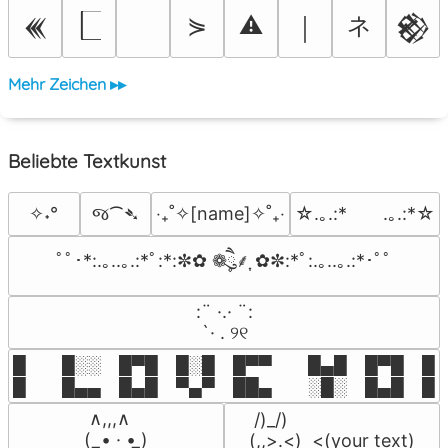
ネ
⋟
⚠
𒌍
￨
𒆙
Mehr Zeichen ▸▸
Beliebte Textkunst
જ⁀➴
✧˖°
‎‧₊˚✧[name]✧˚₊‧
☆.｡.:*　　.｡.:*☆
ﾟﾟ･*:.｡..｡.:*ﾟ:*:✼✿ ❁ཻུ۪۪⸙͎ ✿✼:*ﾟ:.｡..｡.:*･ﾟﾟ
⠀:¨ ·.· ¨:⠀

⠀ `· . ୨୧⠀
█  █░░ █▀█ █░█ █▀▀  █▄█ █▀█ █░█
█  █▄▄ █▄█ ▀▄▀ ██▄  ░█░ █▄█ █▄
 ∧,,,∧

 /)_/)

(  ̳• · • ̳)

(,,>.<)  <(your text)
