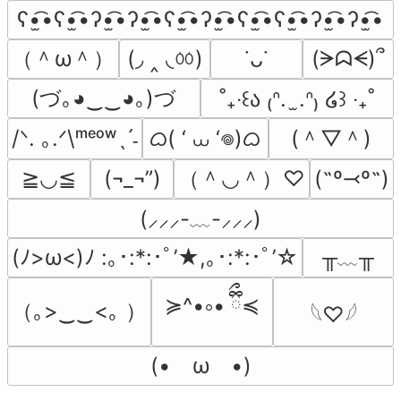
ʕ•̫͡•ʕ•̫͡•ʔ•̫͡•ʔ•̫͡•ʕ•̫͡•ʔ•̫͡•ʕ•̫͡•ʕ•̫͡•ʔ•̫͡•ʔ•̫͡•
（＾ω＾）
(◞ ‸ ◟ㆀ)
(ᗒᗣᗕ)՞
˙ᴗ˙
(づ｡◕‿‿◕｡)づ
˚₊‧꒰ა ₍ᐢ.  ̫.ᐢ₎ ໒꒱ ‧₊˚
ᜊ( ‘ ⩊ ‘𖦹)ᜊ
(＾▽＾)
/ᐠ. ｡.ᐟ\ᵐᵉᵒʷˎˊ˗
（＾◡＾）♡
≧◡≦
(¬_¬”)
(˶º⤙º˶)
(⸝⸝⸝-﹏-⸝⸝⸝)
╥﹏╥
(ﾉ>ω<)ﾉ :｡･:*:･ﾟ’★,｡･:*:･ﾟ’☆
≽^•༚• ྀིྀ≼
（｡>‿‿<｡ ）
𓆩♡𓆪
(•　ω　•)