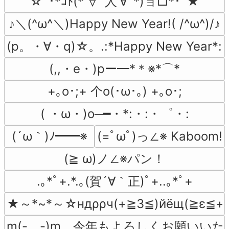
☆ﾟ･*ｺﾄ(*′∀`人′∀`*)ョ□*･ﾟ★
♪＼(^ω^＼)Happy New Year!( /^ω^)/♪
(p。・∀・q)☆。.:*Happy New Year*
(,,・e・)pー━*＊※*⌒*
+｡ο･;+ 个o(･ω･｡) +｡ο･;
( ・ω・)o─━・*:・:・゜・:
(´ω｀)ﾉ━━※
(=ﾟωﾟ)っ∠※ Kaboom!
(≧ ω)ノ∠※パン！
.｡*ﾟ+.*.｡(賀´∀｀正)ﾟ+..｡*ﾟ+
★～*~*～☆ндρρч(+≧3≦)йёщ(≧ε≦+
m(-　-)m　今年もよろしくお願いい