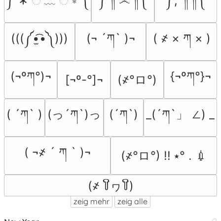
༼ ∗ ି ﹏ ି ∗ ༽
༼ ༎ຶ ෴ ༎ຶ༽
༼;´༎ຶ ༎ຶ༽
(((༼•̫͡•༽)))
(¬ ´ཀ` )¬
( ҂ × ཀ × )
(¬ºཀ°)¬
{¬ºཀ°}¬
(҂°ロ°)
[¬º-°]¬
( ´ཀ` )
(っ´ཀ`)っ
(´ཀ`)
_(´ཀ`」 ∠) _
( ¬҂ ´ ཀ ` )¬
(҂°ロ°) !! ⭑° . 💉
(҂ ꒦ິヮ꒦ິ)
zeig mehr
zeig alle