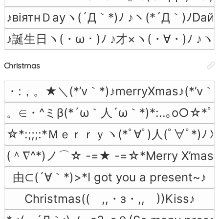
♪вiятнＤауヽ(´Д｀*)ﾉ ♪ヽ(*´Д｀)ﾉDай
♪誕生日ヽ(・ω・)ﾉ ♪才×ヽ(・∀・)ﾉ ♪ヽ(
Christmas
・:，。★＼(*’v｀*)♪merryXmas♪(*’
。∈・^ミβ(*´ω｀人´ω｀*)*:..｡o○☆*ﾟ¨ﾟMe
☆*:;;;:*Ｍｅｒｒｙヽ(*ﾟ∀ﾟ)人(ﾟ∀ﾟ*)ﾉＸ
(＾∇^*)ノ⌒☆ -=★ -=☆*Merry X’mas
由⊂(´∀｀*)>*I got you a present~♪
Christmas((　,,・з・,,　))Kiss♪