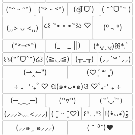
(ദ്ദി˙ᗜ˙)
( ˶ˆᗜˆ˵ )
(˶ᵔ ᵕ ᵔ˶)
(˶˃ ᵕ ˂˶)
૮꒰ ˶• ༝ •˶꒱ა ♡
(º﹃º)
(,,> ᴗ <,,)
(˶˃⤙˂˶)
(_　_|||)
(*ᴗ͈ˬᴗ͈)ꕤ*.ﾟ
(≧◡≦)
(╥_╥)
꒰ঌ(˶ˆᗜˆ˵)໒꒱
(⸝⸝´꒳`⸝⸝)
(⇀‸↼‶)
(♡ˊ͈ ꒳ ˋ͈)
⊹ ₊  ⁺‧₊˚ ♡ ପ(๑•ᴗ•๑)ଓ ♡˚₊‧⁺ ₊ ⊹
（˶′◡‵˶）
(─‿‿─)
(꒪▿꒪)
(⸝⸝⸝>﹏<⸝⸝⸝)
( ˘͈ ᵕ ˘͈♡)
꒰ᐢ. .ᐢ꒱
!(•̀ᴗ•́)و ̑̑
(⸝⸝๑  ̫ ๑⸝⸝⸝)
( ˘ ³˘)♥