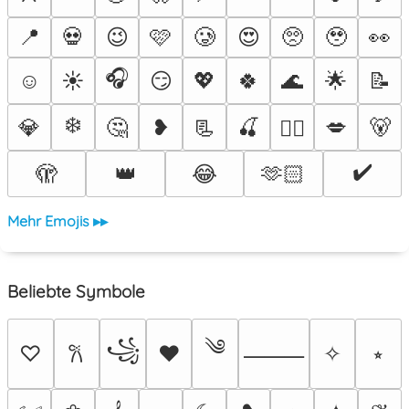
📍
💀
😉
🩷
🥲
😍
🥺
🥹
👀
🎧
☺️
☀️
😏
💖
🍀
🌊
🌟
📝
❄️
💎
🤔
❥
📃
🍒
💋
🐻
❤️‍🔥
✔️
🫣
👑
😂
🫶🏻
Mehr Emojis ▸▸
Beliebte Symbole
༄
꧁
♡
♥
✧
⭒
𐙚
⸻