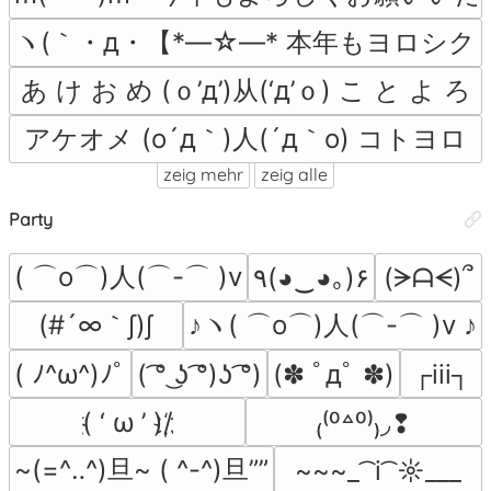
ヽ(｀・д・【*―☆―* 本年もヨロシク *
あ け お め (ｏ’д’)从(‘д’ｏ) こ と よ ろ
アケオメ (o´д｀)人(´д｀o) コトヨロ
zeig mehr
zeig alle
Party
( ⌒o⌒)人(⌒-⌒ )v
٩(◕‿◕｡)۶
(ᗒᗩᗕ)՞
(#´∞｀∫)∫
♪ヽ( ⌒o⌒)人(⌒-⌒ )v ♪
( ﾉ^ω^)ﾉﾟ
( ͡° ͜ʖ ͡°)ʖ ͡°)
(✽ ﾟдﾟ ✽)
┌iii┐
҉( ‘ ω ’ )/҉
₍⁽⁰꒫⁰⁾₎◞❢
~(=^‥^)旦~ ( ^-^)旦””
~~~_ ͡ i ͡ ☼___