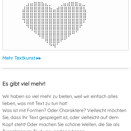
⠀⣠⣤⣶⣶⣦⣄⡀  ⠀⢀⣤⣴⣶⣶⣤⣀⠀

⣼⣿⣿⣿⣿⣿⣿⣷⣤⣾⣿⣿⣿⣿⣿⣿⣧

⣿⣿⣿⣿⣿⣿⣿⣿⣿⣿⣿⣿⣿⣿⣿⣿⣿

⠹⣿⣿⣿⣿⣿⣿⣿⣿⣿⣿⣿⣿⣿⣿⣿⠏

⠀⠙⢿⣿⣿⣿⣿⣿⣿⣿⣿⣿⣿⣿⣿⠋⠀

⠀⠀⠀⠙⢿⣿⣿⣿⣿⣿⣿⣿⡿⠛⠁⠀⠀

⠀⠀⠀⠀⠀⠉⢿⣿⣿⣿⠟⠋⠀⠀⠀⠀⠀

⠀⠀⠀⠀⠀⠀⠀⠙⠻⠁⠀⠀⠀⠀⠀⠀⠀⠀⠀⠀⠀⠀⠀
Mehr Textkunst ▸▸
Es gibt viel mehr!
Wir haben so viel mehr zu bieten, weil wir einfach alles
lieben, was mit Text zu tun hat!
Was ist mit Formen? Oder Charaktere? Vielleicht möchten
Sie, dass Ihr Text gespiegelt ist, oder vielleicht auf dem
Kopf steht! Oder machen Sie schöne Wellen, die Sie als