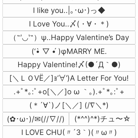
I like you..|｡･ω･)っ◆
I Love You..〆(・∀・＊)
（˶′◡‵˶）ψ..Happy Valentine’s Day
(‘•̀ ▽ •́ )φMARRY ME.
Happy Valentine!〆(●´Д｀●)
[＼ＬＯVЁ／]ｮ’∀’)A Letter For You!
.+ﾟ*｡:ﾟ+o[＼／]o ω ｀｡).+ﾟ*｡:ﾟ+
(＊´∀`)ノ[＼／] (/∇＼*)
(*^^)^*)チュ〜☆
(✿･ω･)/✉(//∇//)
I LOVE CHU(〃´3｀)(〃ω〃)