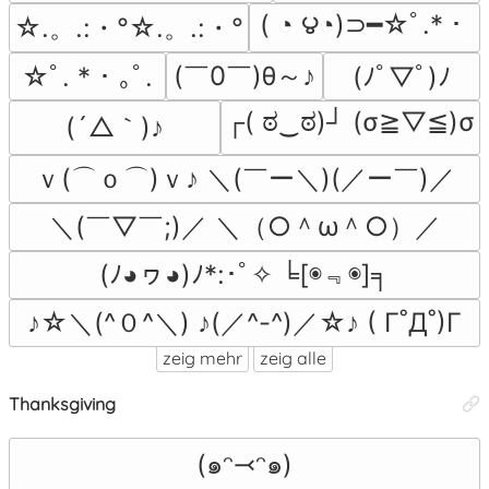
( ◔ ౪◔)⊃━☆ﾟ.*・
☆.。.:・°☆.。.:・°
(￣0￣)θ～♪
☆ﾟ. * ･ ｡ﾟ.
(ﾉﾟ▽ﾟ)ﾉ
┌( ಠ‿ಠ)┘ (σ≧▽≦)σ
(´△｀)♪
ｖ(⌒ｏ⌒)ｖ♪ ＼(￣ー＼)(／ー￣)／
＼(￣▽￣;)／ ＼（○＾ω＾○）／
(ﾉ◕ヮ◕)ﾉ*:･ﾟ✧ ╘[◉﹃◉]╕
♪☆＼(^０^＼) ♪(／^-^)／☆♪ ( Γ˚Д˚)Γ
zeig mehr
zeig alle
Thanksgiving
(๑ᵔ⤙ᵔ๑)