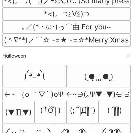
*<(。´Д｀;)ノ=ε3｡o０(So many presen
*<(。⊃≧∀≦)⊃
｡∠(*・ω･)っ⌒由 For you~
(＾∇^*)ノ⌒☆ -=★ -=☆*Merry Xmas
Halloween
༼◕_◕༽
(˼●̙̂ ̟ ̟̎ ̟ ̘●̂˻)
←～（o ｀▽´ )oΨ ←~∋(｡Ψ▼ｰ▼)∈ 
( ༎ຶŎ༎ຶ )
(;´༎ຶД༎ຶ`)
(´༎ຶ༎ຶ)
(▼皿▼)