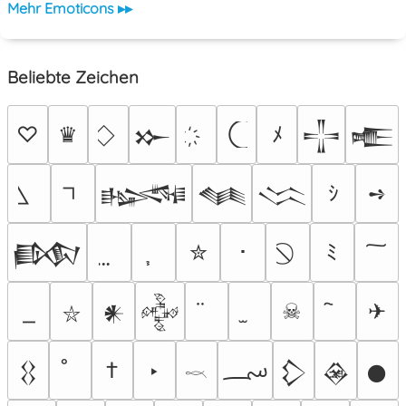
Mehr Emoticons ▸▸
Beliebte Zeichen
♡
♛
ﾒ
𒁍
𒋲
𒍫
ｼ
➺
𒈙
𒈝
𒈱
✮
･
ﾐ
𒁃
☠
✈
𒀭
𒅒
⛥
؄
†
‣
𒌐
𒁷
𒊲
𒊹
𓎖