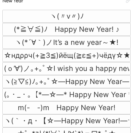
New Year
ヽ(〃v〃)ﾉ
(*≧∀≦)ﾉ　Happy New Year! ♪
ヽ(*´∀｀)ノIt’s a new year～★!
☆ндρρч(+≧3≦)йёщ(≧ε≦+)чёдγ☆★
(ｏ’∀’)ノ｡+｡ﾟ☆I wish you a happy ne
ヽ(≧▽≦)ﾉ｡+｡ﾟ☆―Happy New Year―
(｡・_・｡【*―☆―* Happy New Year
m(-　-)m　Happy New Year!
ヽ(｀・д・【☆―Happy New Year!―