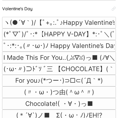
Valentine's Day
ヽ(●´∀｀)/【ﾟ+｡:.ﾟ♪Happy Valentine’s
(*ﾟ▽ﾟ)/ﾟ･:*【HAPPY V-DAY】*:･ﾟ＼(ﾟ
ﾟ･:*:･｡(〃･ω･)ﾉ Happy Valentine’s Da
I Made This For You..(◞ꈍ∇ꈍ)っ■ (ﾉ∀＼*
(･ω･〃)⊃ﾄﾞｿ ﾞ三 【CHOCOLATE】(｀
For you♪(*つー･)⊃□⊂(´Д｀*)
(〃・ω・)つ由(＾ω＾〃)
Chocolate!( ・∀・)っ■
(＊´∀`)ノ■　Σ(・ω・ﾉ)ﾉEH!?