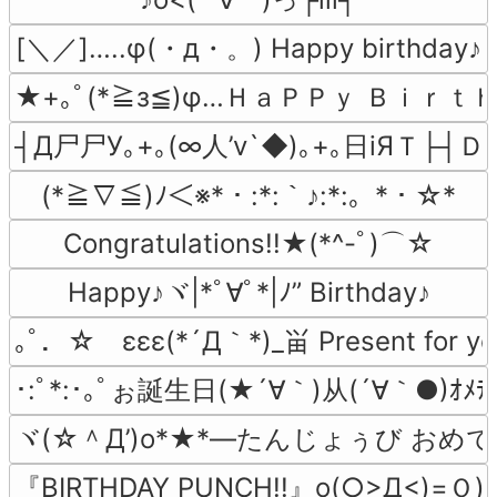
[＼／]…..φ(・д・。) Happy birthday♪
★+｡ﾟ(*≧з≦)φ…ＨａＰＰｙ Ｂｉｒｔ
┤Д尸尸У｡+｡(∞人’v`◆)｡+｡日iЯＴ├┤Ｄ
(*≧∇≦)ﾉ＜※*・:*:｀♪:*:。*・☆*
Congratulations!!★(*^-ﾟ)⌒☆
Happy♪ヾ|*ﾟ∀ﾟ*|ﾉ” Birthday♪
｡ﾟ．☆　εεε(*´Д｀*)_畄 Present for y
･:ﾟ*:･｡ﾟぉ誕生日(★´∀｀)从(´∀｀●)ｵﾒﾃﾞﾄﾋ
ヾ(☆＾Д’)o*★*―たんじょぅび おめでと
『BIRTHDAY PUNCH!!』o(○>Д<)=Ｏ)))