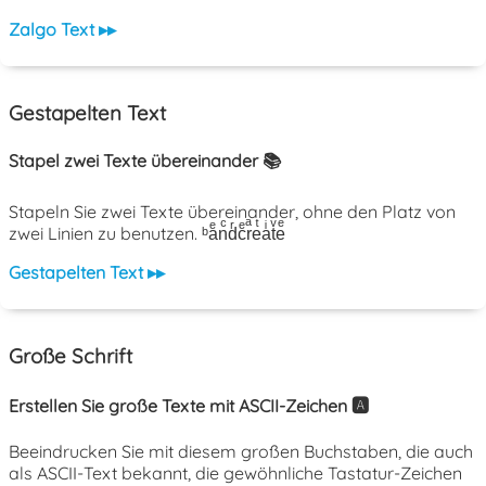
Zalgo Text ▸▸
Gestapelten Text
Stapel zwei Texte übereinander 📚
Stapeln Sie zwei Texte übereinander, ohne den Platz von
zwei Linien zu benutzen. ᵇaͤnͨdͬcͤrͣeͭaͥtͮeͤ
Gestapelten Text ▸▸
Große Schrift
Erstellen Sie große Texte mit ASCII-Zeichen 🅰️
Beeindrucken Sie mit diesem großen Buchstaben, die auch
als ASCII-Text bekannt, die gewöhnliche Tastatur-Zeichen