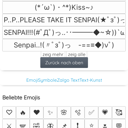
(*´ω`)・^*)Kiss~♪
P..P..PLEASE TAKE IT SENPAI(★ﾟзﾟ)っ由
SENPAI!!!(#ﾟДﾟ)っ‥･･━━━◆~☆))`ωﾟ)
Senpai..!(〃ﾟзﾟ)っ　-==≡◆)νﾟ)
zeig mehr
zeig alle
Zurück nach oben
Emoji
Symbole
Zalgo Text
Text-Kunst
Beliebte Emojis
♡
🔥
❤️
✨
🌸
🫧
✅
💗
🥰
❗
⭐
⚔️
🪽
🤣
🦋
📌
🌷
💬