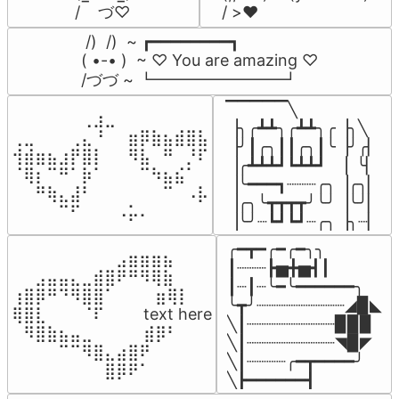
/    づ♡
/ >❤️
 /)  /)  ~ ┏━━━━━━━━┓

( •-• )  ~ ♡ You are amazing ♡

/づづ ~ ┗━━━━━━━━┛
▔▔▔▔▔╲

⠀⠀⠀⠀⠀⠀⢀⣰⣀⠀⠀⠀⠀⠀⠀⠀⠀

▕╮╭┻┻╮╭┻┻╮╭▕╮╲

⢀⣀⠀⠀⠀⢀⣄⠘⠀⠀⣶⡿⣷⣦⣾⣿⣧

▕╯┃╭╮┃┃╭╮┃╰▕╯╭▏

⢺⣾⣶⣦⣰⡟⣿⡇⠀⠀⠻⣧⠀⠛⠀⡘⠏

▕╭┻┻┻┛┗┻┻┛  ▕  ╰▏

⠈⢿⡆⠉⠛⠁⡷⠁⠀⠀⠀⠉⠳⣦⣮⠁⠀

▕╰━━━┓┈┈┈╭╮▕╭╮▏

⠀⠀⠛⢷⣄⣼⠃⠀⠀⠀⠀⠀⠀⠉⠀⠠⡧

▕╭╮╰┳┳┳┳╯╰╯▕╰╯▏

⠀⠀⠀⠀⠉⠋⠀⠀⠀⠠⡥⠄⠀⠀⠀⠀⠀
▕╰╯┈┗┛┗┛┈╭╮▕╮┈▏
╭━┳━╭━╭━╮╮

⠀⠀⠀⠀⠀⠀⠀⠀⠀⣠⣶⣶⣶⣦⠀⠀

┃┈┈┈┣▅╋▅┫┃

⠀⠀⣠⣤⣤⣄⣀⣾⣿⠟⠛⠻⢿⣷⠀

┃┈┃┈╰━╰━━━━━━╮

⢰⣿⡿⠛⠙⠻⣿⣿⠁⠀⠀ ⠀⣶⢿⡇

╰┳╯┈┈┈┈┈┈┈┈┈◢▉◣

⢿⣿⣇⠀⠀⠀⠈⠏⠀⠀⠀ text here

╲┃┈┈┈┈┈┈┈┈┈▉▉▉

⠀⠻⣿⣷⣦⣤⣀⠀⠀⠀ ⠀⣾⡿⠃⠀

╲┃┈┈┈┈┈┈┈┈┈◥▉◤

⠀⠀⠀⠀⠉⠉⠻⣿⣄⣴⣿⠟⠀⠀⠀

╲┃┈┈┈┈╭━┳━━━━╯

⠀⠀⠀⠀⠀⠀⠀⠀⣿⡿⠟⠁⠀⠀⠀
╲┣━━━━━━┫﻿