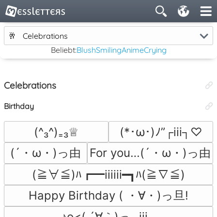
🥂
Celebrations
Beliebt:
Blush
Smiling
Anime
Crying
Celebrations
Birthday
(^₃^)₌₃♕
(*･ω･)ﾉ”┌iii┐♡
(´・ω・)っ由
For you…(´・ω・)っ由
(≧∀≦)ﾊ┏━iiiiii━┓ﾊ(≧∇≦)
Happy Birthday ( ・∀・)っ旦!
♪o<( ´∀｀)っ┌iii┐