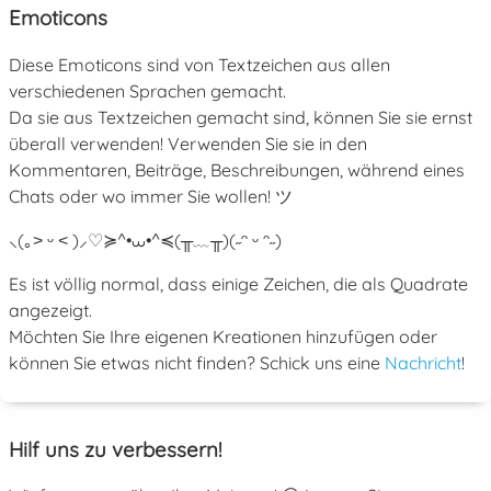
Emoticons
Diese Emoticons sind von Textzeichen aus allen
verschiedenen Sprachen gemacht.
Da sie aus Textzeichen gemacht sind, können Sie sie ernst
überall verwenden! Verwenden Sie sie in den
Kommentaren, Beiträge, Beschreibungen, während eines
Chats oder wo immer Sie wollen! ツ
⸜(｡˃ ᵕ ˂ )⸝♡
≽^•⩊•^≼
(╥﹏╥)
(˶ᵔ ᵕ ᵔ˶)
Es ist völlig normal, dass einige Zeichen, die als Quadrate
angezeigt.
Möchten Sie Ihre eigenen Kreationen hinzufügen oder
können Sie etwas nicht finden? Schick uns eine
Nachricht
!
Hilf uns zu verbessern!