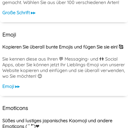
gemacht. Wählen Sie aus über 100 verschiedenen Arten!
Große Schrift ▸▸
Emoji
Kopieren Sie überall bunte Emojis und fügen Sie sie ein! 🥰
Sie kennen diese aus Ihren 💬 Messaging- und 👫 Social
Apps, aber Sie können jetzt Ihr Lieblings-Emoji von unserer
Website kopieren und einfügen und sie überall verwenden,
wo Sie möchten! 😊
Emoji ▸▸
Emoticons
Süßes und lustiges japanisches Kaomoji und andere
Emoticons ( ˘ ³˘)❤