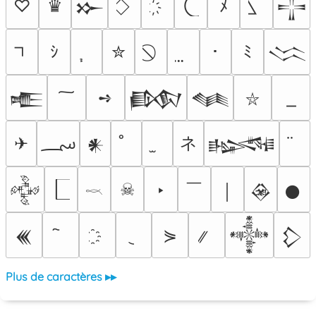
♡
♛
ﾒ
𒁍
𒋲
ｼ
✮
･
ﾐ
𒈱
➺
𒍫
𒁃
𒈝
⛥
؄
ネ
✈
𒀭
𒈙
￣
☠
‣
𒅒
￨
𒊲
𒊹
𓎖
⋟
𒌍
𒀱
𒁷
Plus de caractères ▸▸