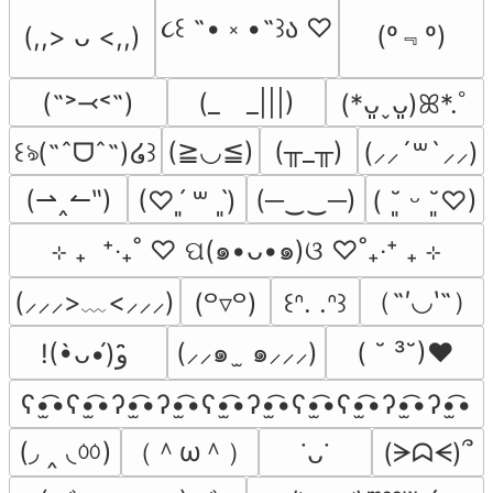
૮꒰ ˶• ༝ •˶꒱ა ♡
(º﹃º)
(,,> ᴗ <,,)
(˶˃⤙˂˶)
(_　_|||)
(*ᴗ͈ˬᴗ͈)ꕤ*.ﾟ
(≧◡≦)
(╥_╥)
꒰ঌ(˶ˆᗜˆ˵)໒꒱
(⸝⸝´꒳`⸝⸝)
(⇀‸↼‶)
(─‿‿─)
(♡ˊ͈ ꒳ ˋ͈)
( ˘͈ ᵕ ˘͈♡)
⊹ ₊  ⁺‧₊˚ ♡ ପ(๑•ᴗ•๑)ଓ ♡˚₊‧⁺ ₊ ⊹
（˶′◡‵˶）
(⸝⸝⸝>﹏<⸝⸝⸝)
(꒪▿꒪)
꒰ᐢ. .ᐢ꒱
(⸝⸝๑  ̫ ๑⸝⸝⸝)
( ˘ ³˘)♥
!(•̀ᴗ•́)و ̑̑
ʕ•̫͡•ʕ•̫͡•ʔ•̫͡•ʔ•̫͡•ʕ•̫͡•ʔ•̫͡•ʕ•̫͡•ʕ•̫͡•ʔ•̫͡•ʔ•̫͡•
(◞ ‸ ◟ㆀ)
（＾ω＾）
(ᗒᗣᗕ)՞
˙ᴗ˙