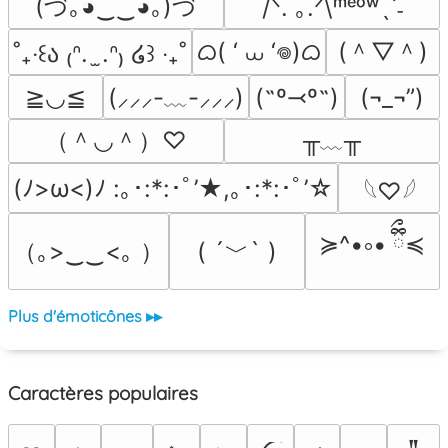
(づ｡◕‿‿◕｡)づ
/ᐠ. ｡.ᐟ\ᵐᵉᵒʷˎˊ˗
ᜊ( ‘ ⩊ ‘𖦹)ᜊ
(＾▽＾)
˚₊‧꒰ა ₍ᐢ.  ̫.ᐢ₎ ໒꒱ ‧₊˚
≧◡≦
(˶º⤙º˶)
(¬_¬”)
(⸝⸝⸝-﹏-⸝⸝⸝)
（＾◡＾）♡
╥﹏╥
(ﾉ>ω<)ﾉ :｡･:*:･ﾟ’★,｡･:*:･ﾟ’☆
𓆩♡𓆪
≽^•༚• ྀིྀ≼
（｡>‿‿<｡ ）
( ´﹀` )
Plus d'émoticônes ▸▸
Caractères populaires