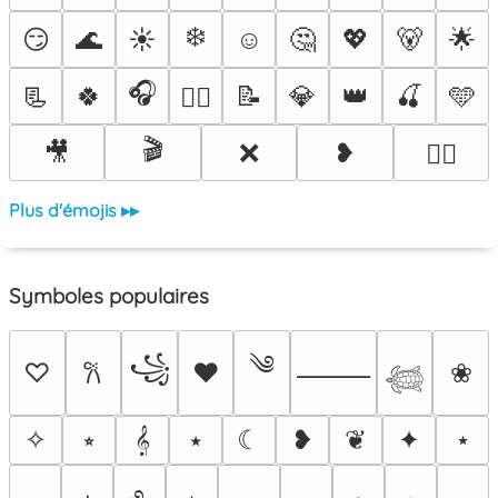
❄️
😏
🌊
☀️
☺️
🤔
💖
🐻
🌟
🎧
📃
🍀
📝
💎
👑
🍒
🩵
❤️‍🔥
🎬
🎥
❌
❥
🐦‍🔥
Plus d'émojis ▸▸
Symboles populaires
༄
꧁
♡
♥
❀
𐙚
⸻
𓆉
✧
⭒
𝄞
⭑
☾
❥
❦
✦
⋆