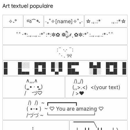
Art textuel populaire
જ⁀➴
✧˖°
‎‧₊˚✧[name]✧˚₊‧
☆.｡.:*　　.｡.:*☆
ﾟﾟ･*:.｡..｡.:*ﾟ:*:✼✿ ❁ཻུ۪۪⸙͎ ✿✼:*ﾟ:.｡..｡.:*･ﾟﾟ
⠀:¨ ·.· ¨:⠀

⠀ `· . ୨୧⠀
█  █░░ █▀█ █░█ █▀▀  █▄█ █▀█ █░█
█  █▄▄ █▄█ ▀▄▀ ██▄  ░█░ █▄█ █▄
 ∧,,,∧

 /)_/)

(  ̳• · • ̳)

(,,>.<)  <(your text)

/    づ♡
/ >❤️
 /)  /)  ~ ┏━━━━━━━━┓

( •-• )  ~ ♡ You are amazing ♡

/づづ ~ ┗━━━━━━━━┛
▔▔▔▔▔╲

⠀⠀⠀⠀⠀⠀⢀⣰⣀⠀⠀⠀⠀⠀⠀⠀⠀
