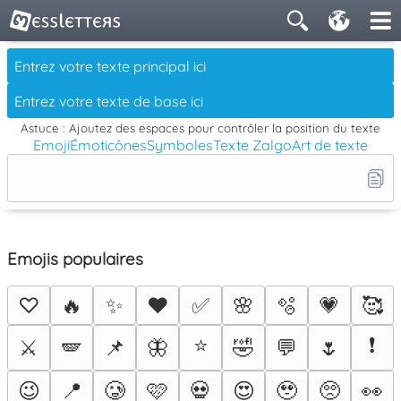
Astuce : Ajoutez des espaces pour contrôler la position du texte
Emoji
Émoticônes
Symboles
Texte Zalgo
Art de texte
Emojis populaires
♡
🔥
✨
❤️
✅
🌸
🫧
💗
🥰
⭐
❗
⚔️
🪽
📌
🦋
🤣
💬
🌷
😉
📍
🥲
🩷
💀
😍
🥹
🥺
👀