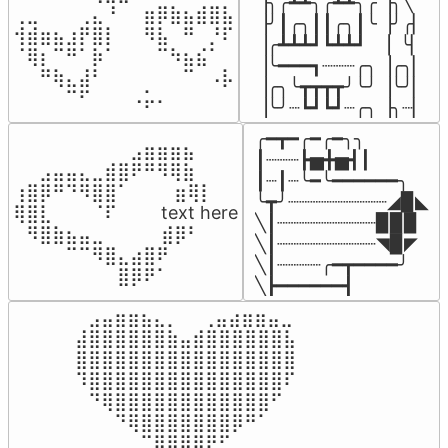
▕╮╭┻┻╮╭┻┻╮╭▕╮╲

⢀⣀⠀⠀⠀⢀⣄⠘⠀⠀⣶⡿⣷⣦⣾⣿⣧

▕╯┃╭╮┃┃╭╮┃╰▕╯╭▏

⢺⣾⣶⣦⣰⡟⣿⡇⠀⠀⠻⣧⠀⠛⠀⡘⠏

▕╭┻┻┻┛┗┻┻┛  ▕  ╰▏

⠈⢿⡆⠉⠛⠁⡷⠁⠀⠀⠀⠉⠳⣦⣮⠁⠀

▕╰━━━┓┈┈┈╭╮▕╭╮▏

⠀⠀⠛⢷⣄⣼⠃⠀⠀⠀⠀⠀⠀⠉⠀⠠⡧

▕╭╮╰┳┳┳┳╯╰╯▕╰╯▏

⠀⠀⠀⠀⠉⠋⠀⠀⠀⠠⡥⠄⠀⠀⠀⠀⠀
▕╰╯┈┗┛┗┛┈╭╮▕╮┈▏
╭━┳━╭━╭━╮╮

⠀⠀⠀⠀⠀⠀⠀⠀⠀⣠⣶⣶⣶⣦⠀⠀

┃┈┈┈┣▅╋▅┫┃

⠀⠀⣠⣤⣤⣄⣀⣾⣿⠟⠛⠻⢿⣷⠀

┃┈┃┈╰━╰━━━━━━╮

⢰⣿⡿⠛⠙⠻⣿⣿⠁⠀⠀ ⠀⣶⢿⡇

╰┳╯┈┈┈┈┈┈┈┈┈◢▉◣

⢿⣿⣇⠀⠀⠀⠈⠏⠀⠀⠀ text here

╲┃┈┈┈┈┈┈┈┈┈▉▉▉

⠀⠻⣿⣷⣦⣤⣀⠀⠀⠀ ⠀⣾⡿⠃⠀

╲┃┈┈┈┈┈┈┈┈┈◥▉◤

⠀⠀⠀⠀⠉⠉⠻⣿⣄⣴⣿⠟⠀⠀⠀

╲┃┈┈┈┈╭━┳━━━━╯

⠀⠀⠀⠀⠀⠀⠀⠀⣿⡿⠟⠁⠀⠀⠀
╲┣━━━━━━┫﻿
⠀⣠⣤⣶⣶⣦⣄⡀  ⠀⢀⣤⣴⣶⣶⣤⣀⠀

⣼⣿⣿⣿⣿⣿⣿⣷⣤⣾⣿⣿⣿⣿⣿⣿⣧

⣿⣿⣿⣿⣿⣿⣿⣿⣿⣿⣿⣿⣿⣿⣿⣿⣿

⠹⣿⣿⣿⣿⣿⣿⣿⣿⣿⣿⣿⣿⣿⣿⣿⠏

⠀⠙⢿⣿⣿⣿⣿⣿⣿⣿⣿⣿⣿⣿⣿⠋⠀

⠀⠀⠀⠙⢿⣿⣿⣿⣿⣿⣿⣿⡿⠛⠁⠀⠀

⠀⠀⠀⠀⠀⠉⢿⣿⣿⣿⠟⠋⠀⠀⠀⠀⠀
