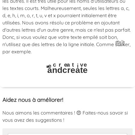
les autres. Il est très utile pour les noms d'utilisateurs ou
les textes courts. Malheureusement, seules les lettres a, c,
d, e, h, i, m, o, r, t, u, v et x pourraient initialement être
utilisées. Nous avons résolu ce problème en ajoutant
d'autres lettres d'un autre genre, mais ce n'est pas parfait.
Donc, si vous voulez que votre texte empilé soit bon,
n'utilisez que des lettres de la ligne initiale. Comme sͩtͤaͣlͭkͪer,
par exemple.
ⷡaͤnͨdͬcͤrͣeͭaͥtͮeͤ
Aidez nous à améliorer!
Nous aimons les commentaires ! 😍 Faites-nous savoir si
vous avez des suggestions !