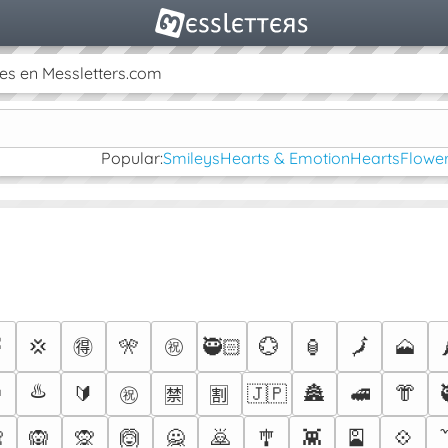
es en Messletters.com
Popular:
Smileys
Hearts & Emotion
Hearts
Flower
㊗

💢
🎌
🥷🏻
💮
🏮
🗾
🗻
🉐
♨️
㊗️

🔰
🇯🇵
🏯
🚅
👘
🈲
🈹

🙉
🙊
🙆
🙅
🙇
🎐
👾
🎴
💠