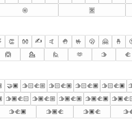
㊙️
🈺
✍️

👏
👐
🤙
🤚
🤟
🫢
🤗
🤞
🙆
💁
🙋
🫶
🫱
🫲

🤝🏿
🫱🏻‍🫲🏼
🫱🏻‍🫲🏽
🫱🏻‍🫲🏾
🫱🏻‍🫲🏿

🏿
🫱🏾‍🫲🏻
🫱🏾‍🫲🏼
🫱🏾‍🫲🏽
🫱🏾‍🫲🏿
🫱🏿‍🫲
🫱‍🫲🏿
🫱🏾‍🫲
🫱🏿‍🫲
🫱‍