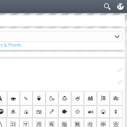
s & Plants
🗼
🍣
🍡
🍵
🍶
🍮
🍧
🎎
🎏
🎋
🥷
🎍
🍙
🍱
🍤
🐡
🍲
🍛
🍘
🍢
〽️
🈁
🈂️
🈷️
🈶
🈯
🈚
🉑
🈸
🈴