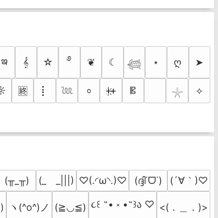
࿔
ఇ
𝄞
☆
❦
☾
⋆
ღ
➤
𓆉
☼
⡇
ᚐ҉ᚐ
𝄡
⟡
⸰
🈡
𓆙
𓇼
(´∀｀)♡
(╥_╥)
(_　_|||)
♡(.◜ω◝.)♡
(ദ്ദി˙ᗜ˙)
૮꒰ ˶• ༝ •˶꒱ა ♡
)
ヽ(^o^)ノ
<(．＿．)>
(≧◡≦)