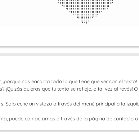
⠀⠙⢿⣿⣿⣿⣿⣿⣿⣿⣿⣿⣿⣿⣿⠋⠀

⠀⠀⠀⠙⢿⣿⣿⣿⣿⣿⣿⣿⡿⠛⠁⠀⠀

⠀⠀⠀⠀⠀⠉⢿⣿⣿⣿⠟⠋⠀⠀⠀⠀⠀

⠀⠀⠀⠀⠀⠀⠀⠙⠻⠁⠀⠀⠀⠀⠀⠀⠀⠀⠀⠀⠀⠀
porque nos encanta todo lo que tiene que ver con el texto!
¡Quizás quieras que tu texto se refleje, o tal vez al revés!
! Solo eche un vistazo a través del menú principal a la izquie
nta, puede contactarnos a través de la página de contacto o b