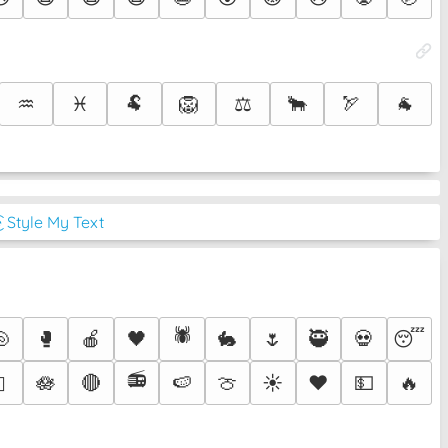
♒
♓
🐏
🦁
⚖️
🐂
🏹
🐐
͡◔ Style My Text
🕷️
🐚
🥊
🍎
🖤
🐇
🌷
🥷
💀
😴
📻
🪷
🔴
🍉
🍈
☀️
❤️
💵
🔥
🫟