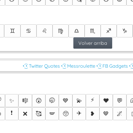
♊
♋
♌
♍
♎
♏
♐
♑
Volver arriba
◔͜͡◔ Twitter Quotes
◔͜͡◔ Messroulette
◔͜͡◔ FB Gadgets
◔͜

⚡
✨
🎼
😲
🤭
💙
💫
♥️
💬
❗
✈️

❌
🥰
🪽
🥺
❥
🤎
🌌