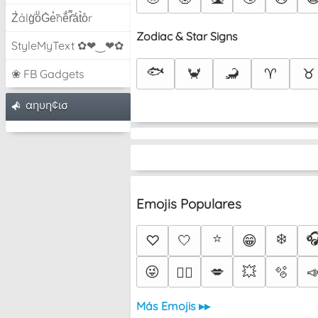
Z̾ảlg̀͐oͧG̀e̒̃nȅ̐r͌̑á͑t͛o̊r
Zodiac & Star Signs
StyleMyText ✿❤‿❤✿
🐟
🦀
🦂
♈
♉
❀ FB Gadgets
αηυη¢ισ
Emojis Populares
⭐
❄️

♡
🤍
😁
😜
💋
💥
🫧

❤️‍🔥
Más Emojis ▸▸