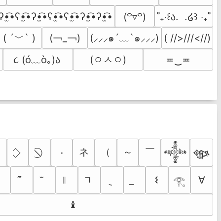
ʔ•̫͡•ʕ•̫͡•ʔ•̫͡•ʕ•̫͡•ʕ•̫͡•ʔ•̫͡•ʔ•̫͡•
(꒪▿꒪)
˚₊‧꒰ა.  .໒꒱ ‧₊˚
( ´﹀` )
(￢_￢)
(⸝⸝⸝๑´﹏`๑⸝⸝⸝)
( //>///<//)
૮ (ó﹏ò｡)ა 
(ㅇㅅㅇ)
≖‿≖
ネ
（
～
￣
٠
𒀱
𒀲
𐌔
∀
𓂀
♝