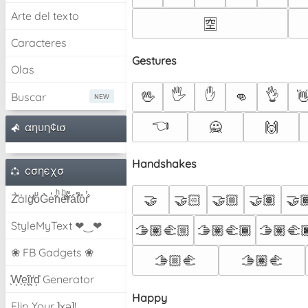
Arte del texto
🈳
Caracteres
Gestures
Olas
🖐️
✋
👌
🖖
👊

Buscar
👈
🙅
🙌
αηυη¢ισ
Handshakes
cσηєχσ
Z̾̽ảlg̀͐ͭ̽oͧG̀e̒̃nͪȅͪͫ̏̐r͌̑á͑t͌̑͛o̊r̓̐
🤝
🤝🏻
🤝🏼
🤝🏽
🤝
StyleMyText ❤‿❤
🫱🏽‍🫲🏼
🫱🏽‍🫲🏾
🫱🏽‍🫲
❀ FB Gadgets ❀
🫱🏼‍🫲
🫱🏽‍🫲
͕͗W͕͕͗͗e͕͕͗͗i͕͕͗͗r͕͗d͕͗ Generator
Happy
Flip Your ʇxəʇ!