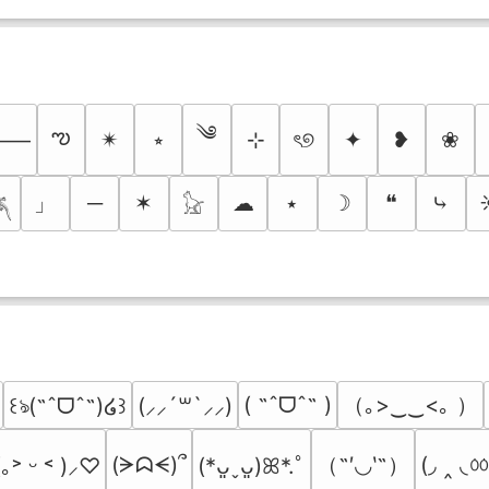
༄
ఌ
✴︎
⭒
⊹
ৎ୭
✦
❥
❀
⸻
」
─
✶
☁
⭑
☽
❝
⤷

𓃠
（｡>‿‿<｡ ）
( ˶ˆᗜˆ˵ )
꒰ঌ(˶ˆᗜˆ˵)໒꒱
(⸝⸝´꒳`⸝⸝)
（˶′◡‵˶）
(◞ ‸ ◟ㆀ
(ᗒᗣᗕ)՞
(｡˃ ᵕ ˂ )⸝♡
(*ᴗ͈ˬᴗ͈)ꕤ*.ﾟ