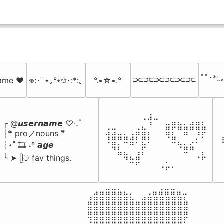
ﾟﾟ･*:.｡
⫘⫘⫘⫘⫘⫘
 name ♥️
𖦹:･ﾟ⋆｡°⭒✩･:*:｡
°.•☆•.°
⠀⠀⠀⠀⠀⠀⢀⣰⣀⠀⠀⠀⠀⠀⠀⠀⠀

╭ @𝙪𝙨𝙚𝙧𝙣𝙖𝙢𝙚 ♡‧₊˚

⢀⣀⠀⠀⠀⢀⣄⠘⠀⠀⣶⡿⣷⣦⣾⣿⣧

┆❝ proノnouns ❞

⢺⣾⣶⣦⣰⡟⣿⡇⠀⠀⠻⣧⠀⠛⠀⡘⠏

┆⋆˚ 🎞️ ˖° 𝙖𝙜𝙚

⠈⢿⡆⠉⠛⠁⡷⠁⠀⠀⠀⠉⠳⣦⣮⠁⠀

⠀⠀⠛⢷⣄⣼⠃⠀⠀⠀⠀⠀⠀⠉⠀⠠⡧

╰ ➤ ᥫට fav things.
⠀⠀⠀⠀⠉⠋⠀⠀⠀⠠⡥⠄⠀⠀⠀⠀⠀
⠀⣠⣤⣶⣶⣦⣄⡀  ⠀⢀⣤⣴⣶⣶⣤⣀⠀

⣼⣿⣿⣿⣿⣿⣿⣷⣤⣾⣿⣿⣿⣿⣿⣿⣧

⣿⣿⣿⣿⣿⣿⣿⣿⣿⣿⣿⣿⣿⣿⣿⣿⣿

⠹⣿⣿⣿⣿⣿⣿⣿⣿⣿⣿⣿⣿⣿⣿⣿⠏
