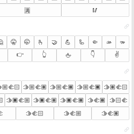
🥢
🈵
🤔
🤫
🤭
🫰
🤝
💪
🦾
🤏
🫴
🫳
👉
👆
👇
✌️
🖕
🏼‍🫲🏻
🫱🏼‍🫲🏽
🫱🏼‍🫲🏾
🫱🏼‍🫲🏿
🫱🏽‍🫲🏻
🏻
🫱🏿‍🫲🏼
🫱🏿‍🫲🏽
🫱🏿‍🫲🏾
🫱‍🫲🏾
🫱🏻‍🫲
🫲
🫱‍🫲🏻
🫱‍🫲🏼
🫱‍🫲🏽