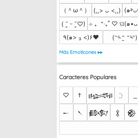
（＾ω＾）
(,,> ᴗ <,,)
⊹ ₊  ⁺‧₊˚ ♡ ପ(๑•
( ˘͈ ᵕ ˘͈♡)
٩(๑> ₃ <)۶♥
(˵ᵕ̴᷄ ˶̫ ˶ᵕ̴᷅˵)
Más Emoticones ▸▸
Caracteres Populares
♡
†
𒈙
𒀸
𒀹
𒁃
𒃽
𒆙