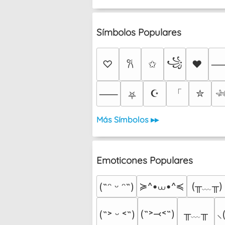
Símbolos Populares
꧁
♡
✩
♥
𐙚
「
☪
✮
⸺
⛧

Más Símbolos ▸▸
Emoticones Populares
≽^•⩊•^≼
(╥﹏╥)
(˶ᵔ ᵕ ᵔ˶)
╥﹏╥
(˶˃⤙˂˶)
(˶˃ ᵕ ˂˶)
⸜