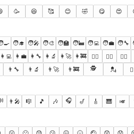

🥳
😆
🥰
😊
🤣
😋
😍
‍🍳
🧑‍🎓
🧑‍🎤
🧑‍🎨
🧑‍🏫
🧑‍🏭
🧑‍💻
🧑‍💼
🧑‍🔧
👩‍💻
👩‍💼
👩‍🔧
👩‍🔬
👩‍🚀
👩‍🚒
🕵️‍♀️
👮‍♀️
👮‍♂️
🕵️
👨‍🔧
👨‍🔬
👨‍🚀
👨‍🚒
💂
👷
🔊
🎧
👨‍🎤
🎼
🎵
🎶
🎷
🎸
🎹
🎺

☹️
🙁
😓
😕
😖
🤒
🤕
😞
😟