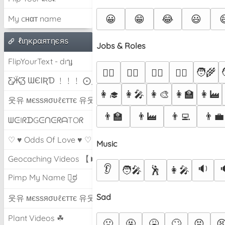
😀
😁
😂
😃

My cнαт name
ℓιηкραятηєяѕ
Jobs & Roles
FlipYourText - dıๅɟ
🧑‍🌾

🕵️‍♂️
🧑‍⚕️
🧑‍⚖️
🧑‍✈️
Ƹ̵̡Ӝ̵̨̄Ʒ ƜЄƖƦƊ ﹗﹗﹗ ⨀_⨀
👩‍🎓
👩‍🎤
👩‍🎨
👩‍🏫
👩‍🏭
웃유 мєѕѕяσυℓєттє 유웃
👨‍🏫
👨‍🏭
👨‍💻
👨‍💼
ᗯᕮIᖇᗪGᕮᑎᕮᖇᗩTOᖇ
♡ ♥ Odds Of Love ♥ ♡
Music
Geocaching Videos 【►】
👂
🔉
🧑‍🎤
🕺
👩‍🎤
Pimp My Name ಠ͜ಠ
Sad
웃유 мєѕѕяσυℓєттє 유웃
Plant Videos ☘
🤢
🤬
🤮
🙄
😣
