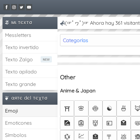
мι тєxтσ
(☞ﾟヮﾟ)☞ Ahora hay 361 visitant
Messletters
Categorías
Texto invertido
Texto Zalgo
Texto apilado
Other
Texto grande
Anime & Japan
αятє dєl тєχтσ
🌸
🍥
☯
🍜

⛩️
Emoji
🎑
👺
👹
💴
🏩

Emoticones
Símbolos
💹
〒
💱
🏣
💩
