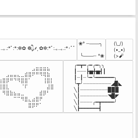
❀° ┄───╮

(\_/)

..｡.:*ﾟ:*:✼✿ ❁ཻུ۪۪⸙͎ ✿✼:*ﾟ:.｡..｡.:*･ﾟﾟ
(•_•)

 ╰───┄ °❀
(>🧨
╭━┳━╭━╭━╮╮

⠀⠀⠀⠀⠀⠀⠀⠀⠀⣠⣶⣶⣶⣦⠀⠀

┃┈┈┈┣▅╋▅┫┃

⠀⠀⣠⣤⣤⣄⣀⣾⣿⠟⠛⠻⢿⣷⠀

┃┈┃┈╰━╰━━━━━━╮

⢰⣿⡿⠛⠙⠻⣿⣿⠁⠀⠀⠀⢸⣿⡇

╰┳╯┈┈┈┈┈┈┈┈┈◢▉◣

⢿⣿⣇⠀⠀⠀⠈⠏⠀⠀⠀⠀⠀⣼⣿⠀

╲┃┈┈┈┈┈┈┈┈┈▉▉▉

⠀⠻⣿⣷⣦⣤⣀⠀⠀⠀⠀⣾⡿⠃⠀

╲┃┈┈┈┈┈┈┈┈┈◥▉◤

⠀⠀⠀⠀⠉⠉⠻⣿⣄⣴⣿⠟⠀⠀⠀

╲┃┈┈┈┈╭━┳━━━━╯

⠀⠀⠀⠀⠀⠀⠀⠀⣿⡿⠟⠁⠀⠀⠀⠀
╲┣━━━━━━┫﻿