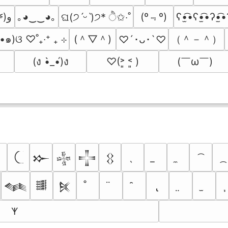
(º﹃º)
(๑˃̵ᴗ˂̵)و
｡◕‿‿◕｡
ʕ•̫͡•ʕ•̫͡•ʔ•̫͡•
ଘ(੭ˊᵕˋ)੭* ੈ✩‧˚
(＾▽＾)
（＾－＾）
ᴗ•๑)ଓ ♡˚₊‧⁺ ₊ ⊹
♡´･ᴗ･`♡
(￣ω￣﻿)
(ง •̀_•́)ง
♡(˃͈ ˂͈ )
𒁍
𒈔
𒋲
𒌐
𒈝
𒌃
𒍮
𐊵