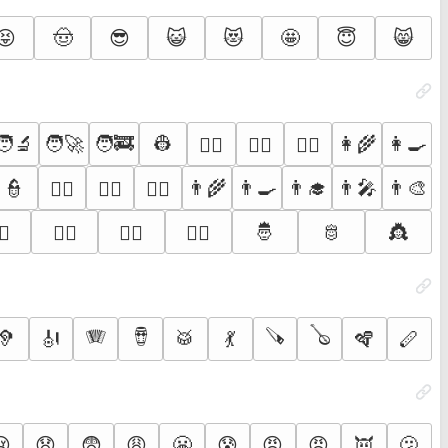
😝
🤠
😎
😺
😻
🤩
😇
😸
🧑‍🔬
🧑‍🚀
🧑‍🚒
👷
👩‍🌾
👩‍🍳
👩‍⚕️
👩‍⚖️
👩‍✈️
👮
👨‍🌾
👨‍🍳
👨‍🎓
👨‍🎤
👨‍🎨
👨‍⚕️
👨‍⚖️
👨‍✈️
🤴
🫅
👸
‍♀️
👷‍♂️
💂‍♀️
💂‍♂️
🪗
🪘
🪚
🪕
🦻
🎻
🥁
💃
🪇
🪈
😢
😧
😨
😩
😬
😰
😡
😠
👿
🫤