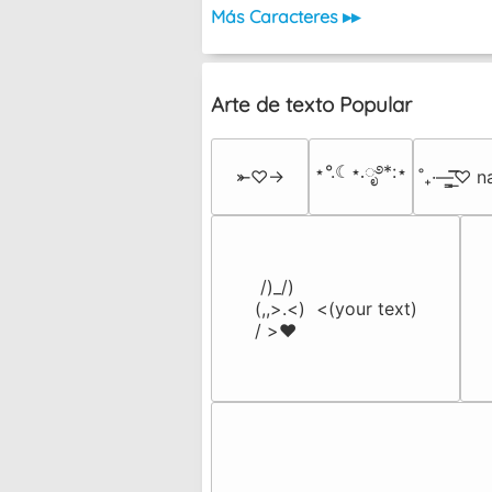
Más Caracteres ▸▸
Arte de texto Popular
⋆°.☾⋆.ೃ࿔*:⋆
⤜♡→
˚₊·—̳͟͞͞♡
 /)_/)

(,,>.<)  <(your text)

/ >❤️