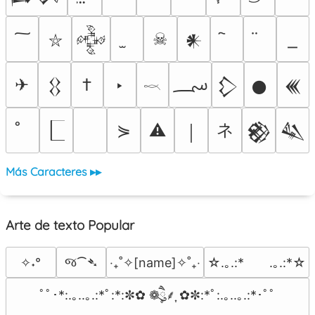
☠
𒅒
𒀭
⛥
؄
✈
†
‣
𒌐
𒁷
𒊹
𒌍
𓎖
ネ
⋟
⚠
￨
𒆙
𒈑
Más Caracteres ▸▸
Arte de texto Popular
જ⁀➴
✧˖°
‎‧₊˚✧[name]✧˚₊‧
☆.｡.:*　　.｡.:*☆
ﾟﾟ･*:.｡..｡.:*ﾟ:*:✼✿ ❁ཻུ۪۪⸙͎ ✿✼:*ﾟ:.｡..｡.:*･ﾟﾟ