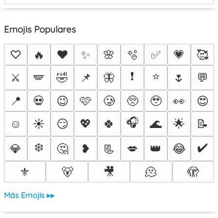
Emojis Populares
♡
🔥
❤️
✨
🌸
🫧
✅
💗
🥰
❗
⭐
⚔️
🪽
🤣
📌
🦋
🌷
💬
📍
💀
😉
🩷
🥲
🥺
🥹
👀
😍
🎧
☺️
☀️
😏
💖
🍀
🌊
🌟
📝
❄️
✔️
💎
🤔
❥
📃
💋
👑
😂
⚜️
🐻
🎥
🫠
🫣
Más Emojis ▸▸