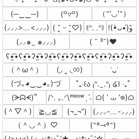
（˶′◡‵˶）
(─‿‿─)
(꒪▿꒪)
(⸝⸝⸝>﹏<⸝⸝⸝)
( ˘͈ ᵕ ˘͈♡)
꒰ᐢ. .ᐢ꒱
!(•̀ᴗ•́)و ̑̑
(⸝⸝๑  ̫ ๑⸝⸝⸝)
( ˘ ³˘)♥
ʕ•̫͡•ʕ•̫͡•ʔ•̫͡•ʔ•̫͡•ʕ•̫͡•ʔ•̫͡•ʕ•̫͡•ʕ•̫͡•ʔ•̫͡•ʔ•̫͡•
（＾ω＾）
(◞ ‸ ◟ㆀ)
˙ᴗ˙
(づ｡◕‿‿◕｡)づ
˚₊‧꒰ა ₍ᐢ.  ̫.ᐢ₎ ໒꒱ ‧₊˚
ᜊ( ‘ ⩊ ‘𖦹)ᜊ
(ᗒᗣᗕ)՞
/ᐠ. ｡.ᐟ\ᵐᵉᵒʷˎˊ˗
(＾▽＾)
≧◡≦
(¬_¬”)
(⸝⸝⸝-﹏-⸝⸝⸝)
（＾◡＾）♡
(˶º⤙º˶)
╥﹏╥
(ﾉ>ω<)ﾉ :｡･:*:･ﾟ’★,｡･:*:･ﾟ’☆