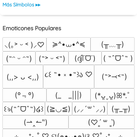
Más Símbolos ▸▸
Emoticones Populares
≽^•⩊•^≼
(╥﹏╥)
⸜(｡˃ ᵕ ˂ )⸝♡
(ദ്ദി˙ᗜ˙)
( ˶ˆᗜˆ˵ )
(˶ᵔ ᵕ ᵔ˶)
(˶˃ ᵕ ˂˶)
૮꒰ ˶• ༝ •˶꒱ა ♡
(˶˃⤙˂˶)
(,,> ᴗ <,,)
(º﹃º)
(_　_|||)
(*ᴗ͈ˬᴗ͈)ꕤ*.ﾟ
(≧◡≦)
(╥_╥)
꒰ঌ(˶ˆᗜˆ˵)໒꒱
(⸝⸝´꒳`⸝⸝)
(⇀‸↼‶)
(♡ˊ͈ ꒳ ˋ͈)
⊹ ₊  ⁺‧₊˚ ♡ ପ(๑•ᴗ•๑)ଓ ♡˚₊‧⁺ ₊ ⊹