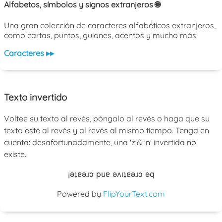
Alfabetos, símbolos y signos extranjeros 🌐
Una gran colección de caracteres alfabéticos extranjeros,
como cartas, puntos, guiones, acentos y mucho más.
Caracteres ▸▸
Texto invertido
Voltee su texto al revés, póngalo al revés o haga que su
texto esté al revés y al revés al mismo tiempo. Tenga en
cuenta: desafortunadamente, una 'z'& 'n' invertida no
existe.
¡əʇɐəɹɔ puɐ əʌıʇɐəɹɔ əq
Powered by
FlipYourText.com