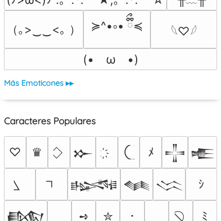
≽^•༚• ྀིྀ≼
（｡>‿‿<｡ ）
𓆩♡𓆪
(•　ω　•)
Más Emoticones ▸▸
Caracteres Populares
♡
♛
ﾒ
𒁍
𒋲
𒍫
ｼ
𒈙
𒈝
𒈱
➺
✮
･
ﾐ
𒁃