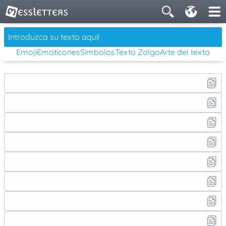
Emoji
Emoticones
Símbolos
Texto Zalgo
Arte del texto