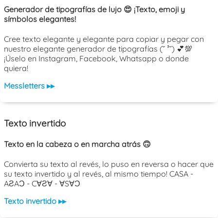
Generador de tipografías de lujo 😍 ¡Texto, emoji y
símbolos elegantes!
Cree texto elegante y elegante para copiar y pegar con
nuestro elegante generador de tipografías (˘ ³˘) 💕💯
¡Úselo en Instagram, Facebook, Whatsapp o donde
quiera!
Messletters ▸▸
Texto invertido
Texto en la cabeza o en marcha atrás 🙃
Convierta su texto al revés, lo puso en reversa o hacer que
su texto invertido y al revés, al mismo tiempo! CASA -
AƧAƆ - C∀Ƨ∀ - ∀S∀Ɔ
Texto invertido ▸▸