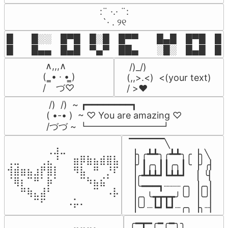
⠀:¨ ·.· ¨:⠀

⠀ `· . ୨୧⠀
█  █░░ █▀█ █░█ █▀▀  █▄█ █▀█ █░█
█  █▄▄ █▄█ ▀▄▀ ██▄  ░█░ █▄█ █▄
 ∧,,,∧

 /)_/)

(  ̳• · • ̳)

(,,>.<)  <(your text)

/    づ♡
/ >❤️
 /)  /)  ~ ┏━━━━━━━━┓

( •-• )  ~ ♡ You are amazing ♡

/づづ ~ ┗━━━━━━━━┛
▔▔▔▔▔╲

⠀⠀⠀⠀⠀⠀⢀⣰⣀⠀⠀⠀⠀⠀⠀⠀⠀

▕╮╭┻┻╮╭┻┻╮╭▕╮╲

⢀⣀⠀⠀⠀⢀⣄⠘⠀⠀⣶⡿⣷⣦⣾⣿⣧

▕╯┃╭╮┃┃╭╮┃╰▕╯╭▏

⢺⣾⣶⣦⣰⡟⣿⡇⠀⠀⠻⣧⠀⠛⠀⡘⠏

▕╭┻┻┻┛┗┻┻┛  ▕  ╰▏

⠈⢿⡆⠉⠛⠁⡷⠁⠀⠀⠀⠉⠳⣦⣮⠁⠀

▕╰━━━┓┈┈┈╭╮▕╭╮▏

⠀⠀⠛⢷⣄⣼⠃⠀⠀⠀⠀⠀⠀⠉⠀⠠⡧

▕╭╮╰┳┳┳┳╯╰╯▕╰╯▏

⠀⠀⠀⠀⠉⠋⠀⠀⠀⠠⡥⠄⠀⠀⠀⠀⠀
▕╰╯┈┗┛┗┛┈╭╮▕╮┈▏
╭━┳━╭━╭━╮╮
