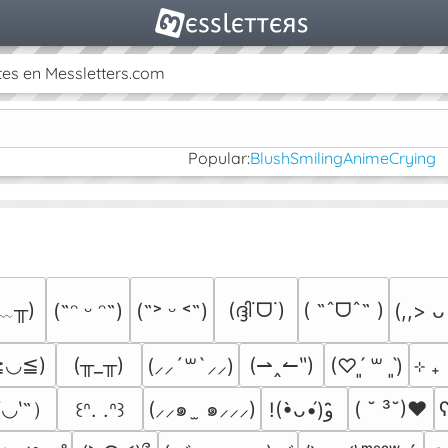
es en Messletters.com
Popular:
Blush
Smiling
Anime
Crying
﹏╥)
(ദ്ദി˙ᗜ˙)
( ˶ˆᗜˆ˵ )
(˶ᵔ ᵕ ᵔ˶)
(˶˃ ᵕ ˂˶)
(,,> ᴗ
≧◡≦)
(╥_╥)
(⇀‸↼‶)
⊹ ₊
(⸝⸝´꒳`⸝⸝)
(♡ˊ͈ ꒳ ˋ͈)
′◡‵˶）
(⸝⸝๑  ̫ ๑⸝⸝⸝)
( ˘ ³˘)♥
ʕ
꒰ᐢ. .ᐢ꒱
!(•̀ᴗ•́)و ̑̑