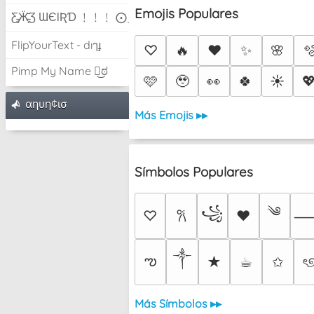
Emojis Populares
Ƹ̵̡Ӝ̵̨̄Ʒ ƜЄƖƦƊ ﹗﹗﹗ ⨀_⨀
FlipYourText - dıๅɟ
♡
🔥
❤️
✨
🌸

Pimp My Name ಠ͜ಠ
🩷
🥹
👀
🍀
☀️

αηυη¢ισ
Más Emojis ▸▸
Símbolos Populares
༄
꧁
♡
♥
𐙚
༒︎
ఌ
★
☕︎
✩
ৎ
Más Símbolos ▸▸