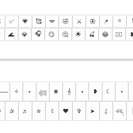
⭐

✅
💗
🥰
🪽
🤣
⚔️
🦋
📌
🎧

🌊
💎
😏
🤔
🌟
🍒
😂
❤️‍🔥
✧
⭒
❀
𝄞
⭑
❥
☾
⋆
⸻
𓆉
୭
✰
♬
✮
ﾐ
❤
✞
➤
𝜉
𓆈