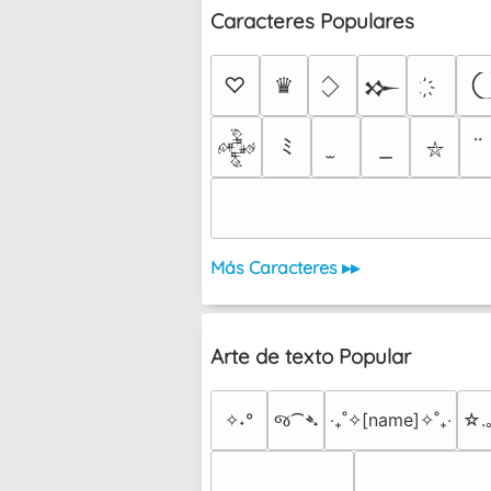
Caracteres Populares
♡
♛
𒁍
ﾐ
𒅒
⛥
Más Caracteres ▸▸
Arte de texto Popular
✧˖°
જ⁀➴
‎‧₊˚✧[name]✧˚₊‧
☆.