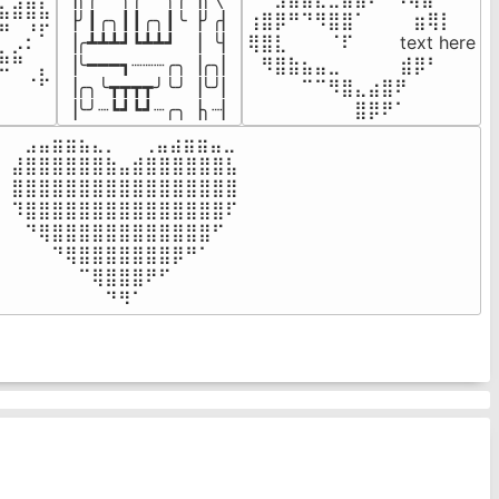
⣦⣾⣿⣧

▕╯┃╭╮┃┃╭╮┃╰▕╯╭▏

⢰⣿⡿⠛⠙⠻⣿⣿⠁⠀⠀ ⠀⣶⢿⡇

⠛⠀⡘⠏

▕╭┻┻┻┛┗┻┻┛  ▕  ╰▏

⢿⣿⣇⠀⠀⠀⠈⠏⠀⠀⠀ text here

⣦⣮⠁⠀

▕╰━━━┓┈┈┈╭╮▕╭╮▏

⠀⠻⣿⣷⣦⣤⣀⠀⠀⠀ ⠀⣾⡿⠃⠀

⠉⠀⠠⡧

▕╭╮╰┳┳┳┳╯╰╯▕╰╯▏

⠀⠀⠀⠀⠉⠉⠻⣿⣄⣴⣿⠟⠀⠀⠀

⠀⠀⠀⠀
▕╰╯┈┗┛┗┛┈╭╮▕╮┈▏
⠀⠀⠀⠀⠀⠀⠀⠀⣿⡿⠟⠁⠀⠀⠀
⠀⣠⣤⣶⣶⣦⣄⡀  ⠀⢀⣤⣴⣶⣶⣤⣀⠀

⣼⣿⣿⣿⣿⣿⣿⣷⣤⣾⣿⣿⣿⣿⣿⣿⣧

⣿⣿⣿⣿⣿⣿⣿⣿⣿⣿⣿⣿⣿⣿⣿⣿⣿

⠹⣿⣿⣿⣿⣿⣿⣿⣿⣿⣿⣿⣿⣿⣿⣿⠏

⠀⠙⢿⣿⣿⣿⣿⣿⣿⣿⣿⣿⣿⣿⣿⠋⠀

⠀⠀⠀⠙⢿⣿⣿⣿⣿⣿⣿⣿⡿⠛⠁⠀⠀

⠀⠀⠀⠀⠀⠉⢿⣿⣿⣿⠟⠋⠀⠀⠀⠀⠀

⠀⠀⠀⠀⠀⠀⠀⠙⠻⠁⠀⠀⠀⠀⠀⠀⠀⠀⠀⠀⠀⠀⠀