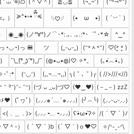
 ‘ ⩊ ‘𖦹)ᜊ
(＾▽＾)
≧◡≦
(¬_¬”)
(˶º⤙º˶)
≽^•༚• ྀིྀ≼
<｡ ）
( ´﹀` )
(•　ω　•)
𓆩♡𓆪
(ノ°∀°)ノ⌒･*:.｡. .｡.:*･゜ﾟ･*☆
•
◉‿◉
^‿^
(っ◔◡◔)っ 🍔
ツ
(˶˃ᆺ˂˶)
♡(˃͈ ˂͈ )
(„ᵕᴗᵕ„)
)
(｡•́︿•̀｡)
¯\_(͡° ͜ʖ ͡°)_/¯
(◍•ᴗ•◍)♡ ✧*。
(,,¬﹏¬,,)
╮( ˘ ､ ˘ )╭
( //>///<//)
✧･ﾟ:*
(ᵔ◡ᵔ)
(－_－) zzZ
(づ ᴗ _ᴗ)づ♡
(♥‿♥)
˶ ˘ ³˘)ˆᵕ ˆ˶)
(ﾟヮﾟ)
(╯︵╰)
<)۶♥
(⸝⸝⸝๑´﹏`๑⸝⸝⸝)
(⸝⸝ᵕᴗᵕ⸝⸝)
<(．＿．)>
(⸝⸝⸝╺﹏╺⸝⸝⸝)
ʕ•̀ω•́ʔ✧
/( ´ ▽ ` )ﾉ
＾▽＾-）
(´ ▽｀)ｏ♥♡
( ´ ▽ ` )b
✧/ᐠ-ꞈ-ᐟ\