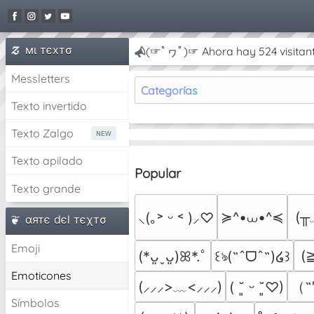
мι тєxтσ
(☞ﾟヮﾟ)☞ Ahora hay 524 visitant
Messletters
Categorías
Texto invertido
Texto Zalgo
Texto apilado
Popular
Texto grande
≽^•⩊•^≼
(╥
⸜(｡˃ ᵕ ˂ )⸝♡
αятє dєl тєχтσ
Emoji
(
(*ᴗ͈ˬᴗ͈)ꕤ*.ﾟ
꒰ঌ(˶ˆᗜˆ˵)໒꒱
Emoticones
（˶
(⸝⸝⸝>﹏<⸝⸝⸝)
( ˘͈ ᵕ ˘͈♡)
Símbolos