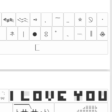
➺
✮
･

𒈝
𒈱
ネ
║
￨
𒊹
𒌐
𒊲
𓎖
· ¨:⠀

█  █░░ █▀█ █░█ █▀▀  █▄█ █▀█ █░█

. ୨୧⠀
█  █▄▄ █▄█ ▀▄▀ ██▄  ░█░ █▄█ █▄█
▔▔▔▔▔╲

⠀⠀⠀⠀⠀⠀⠀⠀⠀⣠⣶⣶⣶⣦⠀⠀

⠀⠀⠀⠀

▕╮╭┻┻╮╭┻┻╮╭▕╮╲

⠀⠀⣠⣤⣤⣄⣀⣾⣿⠟⠛⠻⢿⣷⠀
