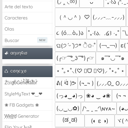
(◞ ‸ ◟ㆀ)
˙ᴗ˙
˚₊‧꒰ა ₍ᐢ.  
Arte del texto
（＾◡＾）♡
(⸝⸝⸝-﹏-⸝⸝⸝)
Caracteres
Olas
૮ (ó﹏ò｡)ა 
¯\
˚₊‧꒰ა.  .໒꒱ ‧₊˚
Buscar
(￢_￢)
ε(
ଘ(੭ˊᵕˋ)੭* ੈ✩‧˚
αηυη¢ισ
(╭☞ ͡ ͡°͜ ʖ ͡ ͡°)╭☞
๑乛◡乛๑
⋆ ˚｡⋆˚⸜(♡ ॑ᗜ ॑♡)⸝ ˚⋆｡˚ ⋆
cσηєχσ
Z̾̽ảlg̀͐ͭ̽oͧG̀e̒̃nͪȅͪͫ̏̐r͌̑á͑t͌̑͛o̊r̓̐
ᕕ( ᐛ )ᕗ
(¬_¬ )
(⸝⸝⸝O_ O⸝⸝⸝
StyleMyText ❤‿❤
(っ◕‿◕)っ
❀◕ ‿ ◕❀
(¬ ¬ 
❀ FB Gadgets ❀
(◡‿◡✿)
/ᐠ_ ꞈ _ᐟ\ɴʏᴀ~
(◕
͕͗W͕͕͗͗e͕͕͗͗i͕͕͗͗r͕͗d͕͗ Generator
(ಡ‸ಡ)
ヾ(＾
(◐ ε ◑)
Flip Your ʇxəʇ!