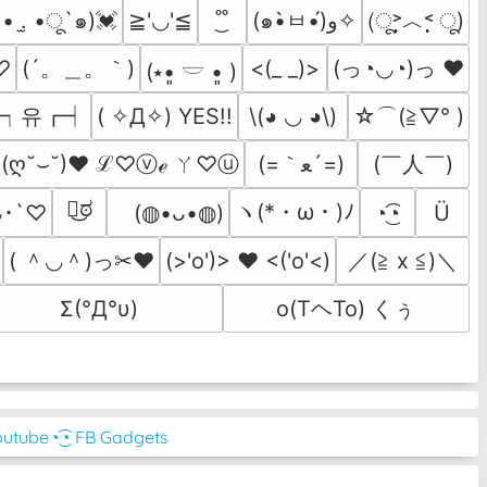
(ू˃̣̣̣̣̣̣︿˂̣̣̣̣̣̣ ू)
• .̫ •ू`๑)💓
≧'◡'≦
˚͜˚
(๑•̀ㅂ•́)و✧
(´。＿。｀)
(っ◔◡◔)っ ♥
ั♡
<(_ _)>
(⭑•͈ 𓎟 •͈ )
┑유┏┥
☆⌒(≧▽​° )
( ✧Д✧) YES!!
\(◕ ◡ ◕\)
(=｀ﻌ´=)
(￣人￣)
(ღ˘⌣˘)♥ ℒ♡ⓥℯ ㄚ♡ⓤ
ಠ͜ಠ
ヽ(*・ω・)ﾉ
◔͜͡◔
Ü
ᴗ･`♡
　(◍•ᴗ•◍)
( ＾◡＾)っ✂❤
／(≧ x ≦)＼
(>'o')> ♥ <('o'<)
o(TヘTo) くぅ
Σ(°Д°υ)
outube
◔͜͡◔ FB Gadgets