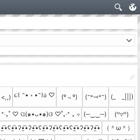
૮꒰ ˶• ༝ •˶꒱ა ♡
(º﹃º)
(˶˃⤙˂˶)
(_　_|||)
 <,,)
  ⁺‧₊˚ ♡ ପ(๑•ᴗ•๑)ଓ ♡˚₊‧⁺ ₊ ⊹
(─‿‿─)
(꒪▿꒪)
（＾ω＾）
•̫͡•ʕ•̫͡•ʔ•̫͡•ʔ•̫͡•ʕ•̫͡•ʔ•̫͡•ʕ•̫͡•ʕ•̫͡•ʔ•̫͡•ʔ•̫͡•