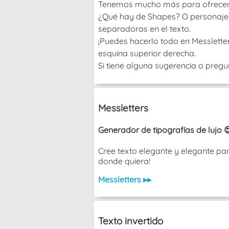
Tenemos mucho más para ofrecer, ¡
¿Qué hay de Shapes? O personajes? 
separadoras en el texto.
¡Puedes hacerlo todo en Messletters
esquina superior derecha.
Si tiene alguna sugerencia o pregu
Messletters
Generador de tipografías de lujo 
Cree texto elegante y elegante pa
donde quiera!
Messletters ▸▸
Texto invertido