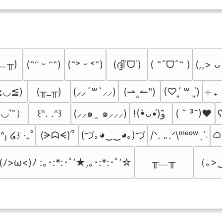
﹏╥)
(ദ്ദി˙ᗜ˙)
( ˶ˆᗜˆ˵ )
(˶ᵔ ᵕ ᵔ˶)
(˶˃ ᵕ ˂˶)
(,,> ᴗ
≧◡≦)
(╥_╥)
(⇀‸↼‶)
⊹ ₊
(⸝⸝´꒳`⸝⸝)
(♡ˊ͈ ꒳ ˋ͈)
′◡‵˶）
(⸝⸝๑  ̫ ๑⸝⸝⸝)
( ˘ ³˘)♥
ʕ
꒰ᐢ. .ᐢ꒱
!(•̀ᴗ•́)و ̑̑
(づ｡◕‿‿◕｡)づ
ᜊ(
(ᗒᗣᗕ)՞
/ᐠ. ｡.ᐟ\ᵐᵉᵒʷˎˊ˗
̫.ᐢ₎ ໒꒱ ‧₊˚
╥﹏╥
（｡>
(ﾉ>ω<)ﾉ :｡･:*:･ﾟ’★,｡･:*:･ﾟ’☆