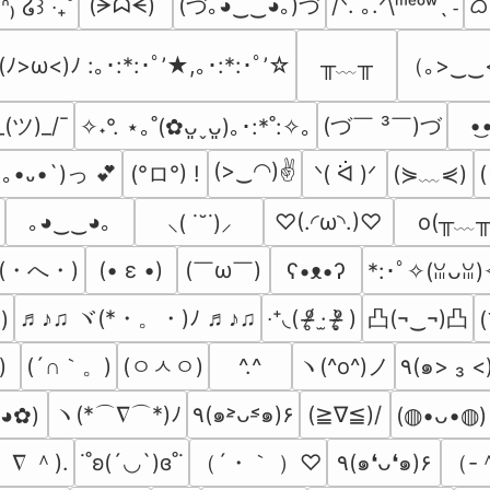
(づ｡◕‿‿◕｡)づ
ᜊ(
(ᗒᗣᗕ)՞
/ᐠ. ｡.ᐟ\ᵐᵉᵒʷˎˊ˗
̫.ᐢ₎ ໒꒱ ‧₊˚
╥﹏╥
（｡>‿‿
(ﾉ>ω<)ﾉ :｡･:*:･ﾟ’★,｡･:*:･ﾟ’☆
_(ツ)_/¯
(づ￣ ³￣)づ
•͜
✧˖°. ⋆｡˚(✿ᴗ͈ˬᴗ͈)｡･:*˚:✧｡
(>‿◠)✌
(°ロ°) !
(⋟﹏⋞)
´｡•᎑•`)っ 💕
ᐠ( ᐛ )ᐟ
o(╥﹏╥
｡◕‿‿◕｡
♡(.◜ω◝.)♡
⸜( ˙˘˙)⸝
(・へ・)
(￣ω￣﻿)
(• ε •)
ʕ•ᴥ•ʔ
*:･ﾟ✧(ꈍᴗꈍ)
♬♪♫ ヾ(*・。・)ﾉ ♬♪♫
凸(¬‿¬)凸
‧⁺◟( ᵒ̴̶̷̥́ ·̫ ᵒ̴̶̷̣̥̀ )
)
(
(´∩｀。)
(ㅇㅅㅇ)
ヽ(^o^)ノ
)
^.^
٩(๑> ₃ 
ヽ(*⌒∇⌒*)ﾉ
٩(๑˃̵ᴗ˂̵๑)۶
(≧∇≦)/
ᴗ◕✿)
(⁠◍⁠•⁠ᴗ⁠•⁠◍⁠)
 ∇ ＾).
（´・｀ ）♡
（-
˙˚ʚ(´◡`)ɞ˚˙
٩(๑❛ᴗ❛๑)۶