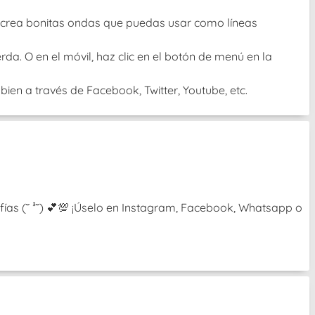
 O crea bonitas ondas que puedas usar como líneas
rda. O en el móvil, haz clic en el botón de menú en la
ien a través de Facebook, Twitter, Youtube, etc.
ías (˘ ³˘) 💕💯 ¡Úselo en Instagram, Facebook, Whatsapp o