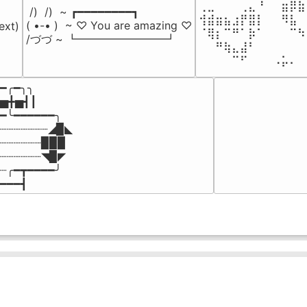
⢀⣀⠀⠀⠀⢀⣄⠘⠀⠀⣶⡿⣷
 /)  /)  ~ ┏━━━━━━━━┓

⢺⣾⣶⣦⣰⡟⣿⡇⠀⠀⠻⣧⠀
( •-• )  ~ ♡ You are amazing ♡

ext)

⠈⢿⡆⠉⠛⠁⡷⠁⠀⠀⠀⠉⠳
/づづ ~ ┗━━━━━━━━┛
⠀⠀⠛⢷⣄⣼⠃⠀⠀⠀⠀⠀⠀
⠀⠀⠀⠀⠉⠋⠀⠀⠀⠠⡥⠄⠀
━╭━╮╮

▅╋▅┫┃

━╰━━━━━━╮

┈┈┈┈┈┈┈◢▉◣

┈┈┈┈┈┈▉▉▉

┈┈┈┈┈┈◥▉◤

┈╭━┳━━━━╯

━━━┫﻿