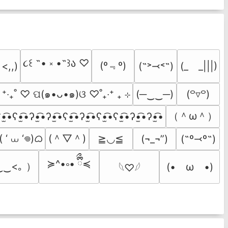
૮꒰ ˶• ༝ •˶꒱ა ♡
(º﹃º)
(˶˃⤙˂˶)
(_　_|||)
 <,,)
  ⁺‧₊˚ ♡ ପ(๑•ᴗ•๑)ଓ ♡˚₊‧⁺ ₊ ⊹
(─‿‿─)
(꒪▿꒪)
（＾ω＾）
•̫͡•ʕ•̫͡•ʔ•̫͡•ʔ•̫͡•ʕ•̫͡•ʔ•̫͡•ʕ•̫͡•ʕ•̫͡•ʔ•̫͡•ʔ•̫͡•
 ‘ ⩊ ‘𖦹)ᜊ
(＾▽＾)
≧◡≦
(¬_¬”)
(˶º⤙º˶)
≽^•༚• ྀིྀ≼
‿‿<｡ ）
(•　ω　•)
𓆩♡𓆪