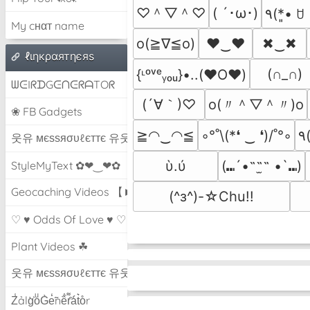
♡＾▽＾♡
( ´･ω･)
My cнαт name
o(≧∇≦o)
♥‿♥
✖‿✖
ℓιηкραятηєяѕ
(∩_∩)
{ᶫᵒᵛᵉᵧₒᵤ}•..(❤️O❤️)
ᗯᕮIᖇᗪGᕮᑎᕮᖇᗩTOᖇ
(´∀｀)♡
o(〃＾▽＾〃)o
❀ FB Gadgets
≧◠‿◠≦
◦°˚\(*❛ ‿ ❛)/˚°◦
웃유 мєѕѕяσυℓєттє 유웃
ὺ.ύ
(⑉´•˶˶̫˶ •`⑉)
StyleMyText ✿❤‿❤✿
Geocaching Videos 【►】
(^з^)-☆Chu!!
♡ ♥ Odds Of Love ♥ ♡
Plant Videos ☘
웃유 мєѕѕяσυℓєттє 유웃
Z̾ảlg̀͐oͧG̀e̒̃nȅ̐r͌̑á͑t͛o̊r