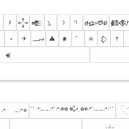
ﾒ
ｼ
𒋲
𒍫
𒈙

؄
‣
✈
⚠
☠
†
𒀭
𒁷
𒌍
⠀:¨ ·.
ﾟﾟ･*:.｡..｡.:*ﾟ:*:✼✿ ❁ཻུ۪۪⸙͎ ✿✼:*ﾟ:.｡..｡.:*･ﾟﾟ
｡.:*　　.｡.:*☆
⠀ `· 
⠀⠀⠀⠀⠀⠀⢀⣰⣀⠀⠀⠀⠀