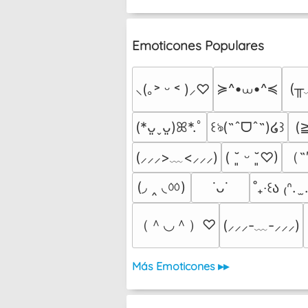
Emoticones Populares
≽^•⩊•^≼
(╥
⸜(｡˃ ᵕ ˂ )⸝♡
(
(*ᴗ͈ˬᴗ͈)ꕤ*.ﾟ
꒰ঌ(˶ˆᗜˆ˵)໒꒱
（˶
(⸝⸝⸝>﹏<⸝⸝⸝)
( ˘͈ ᵕ ˘͈♡)
(◞ ‸ ◟ㆀ)
˙ᴗ˙
˚₊‧꒰ა ₍ᐢ.  
（＾◡＾）♡
(⸝⸝⸝-﹏-⸝⸝⸝)
Más Emoticones ▸▸