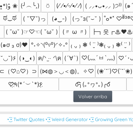
(╯︵╰,)
⍥
(⁄ ⁄•⁄-⁄•⁄ ⁄)
(๑´
٩(*•͈ ꇴ •͈*)و ̑̑❀
( ⸝⸝•ᴗ•⸝⸝ )੭⁾⁾
ಥ‿ಥ
( ˘▽˘)っ
(っ˘з(˘⌣˘ )
(◕‿-)
˚๐*˟ ♡ºัั³º
(〃 ω 〃)
┣┓웃┏♨❤♨
( ˘ω˘ )☞♡☜( ˘ω˘ )
(๑ơ ₃ ơ)♥
°˖✧◝(⁰▿⁰)◜✧˖°
₍ ..̮ ₎ ❃ ⁽ ˙˙̮ ⁾❃₍ ..̮ ₎ ❃⁽ ˙˙̮ ⁾
♡(灬´ㅂ`灬)
٩(˘◡˘)۶
(◑‿◐)
ฅ/ᐠ ‧̫‧ ᐟ\ฅ
(´∀`)
♡´･
⊂（♡⌂♡）⊃
(⋈◍＞◡＜◍)。✧♡
(❀˙˘˙)♡(˙˘˙❀)
♡҉٩(*´︶`*)۶҉
o͡͡͡͡͡͡͡͡͡͡͡͡͡͡╮(｡ᐤヮᐤ｡)╭o͡͡͡͡͡͡͡͡͡͡͡͡͡͡
Volver arriba
◔͜͡◔ Twitter Quotes
◔͜͡◔ Weird Generator
◔͜͡◔ Growing Green Y