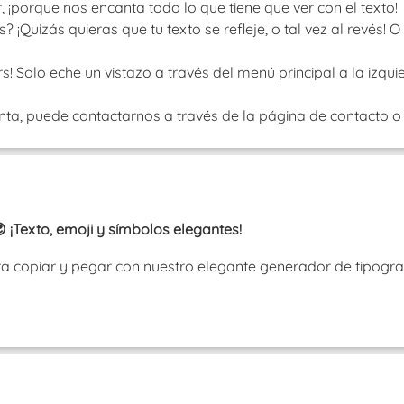
porque nos encanta todo lo que tiene que ver con el texto!
¡Quizás quieras que tu texto se refleje, o tal vez al revés!
! Solo eche un vistazo a través del menú principal a la izquie
nta, puede contactarnos a través de la página de contacto o b
 ¡Texto, emoji y símbolos elegantes!
ra copiar y pegar con nuestro elegante generador de tipograf