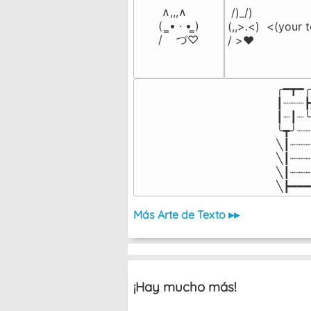
 ∧,,,∧

 /)_/)

(  ̳• · • ̳)

(,,>.<)  <(your t
/    づ♡
/ >❤️
╭━┳━╭
┃┈┈┈┣
┃┈┃┈╰
╰┳╯┈┈
╲┃┈┈┈
╲┃┈┈┈
╲┃┈┈┈
╲┣━━━
Más Arte de Texto ▸▸
¡Hay mucho más!