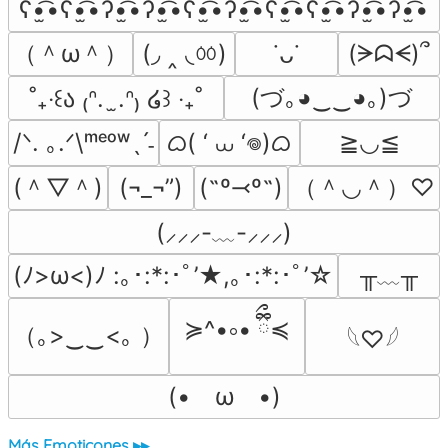
ʕ•̫͡•ʕ•̫͡•ʔ•̫͡•ʔ•̫͡•ʕ•̫͡•ʔ•̫͡•ʕ•̫͡•ʕ•̫͡•ʔ•̫͡•ʔ•̫͡•
（＾ω＾）
(◞ ‸ ◟ㆀ)
(ᗒᗣᗕ)՞
˙ᴗ˙
(づ｡◕‿‿◕｡)づ
˚₊‧꒰ა ₍ᐢ.  ̫.ᐢ₎ ໒꒱ ‧₊˚
ᜊ( ‘ ⩊ ‘𖦹)ᜊ
/ᐠ. ｡.ᐟ\ᵐᵉᵒʷˎˊ˗
≧◡≦
(＾▽＾)
（＾◡＾）♡
(¬_¬”)
(˶º⤙º˶)
(⸝⸝⸝-﹏-⸝⸝⸝)
╥﹏╥
(ﾉ>ω<)ﾉ :｡･:*:･ﾟ’★,｡･:*:･ﾟ’☆
≽^•༚• ྀིྀ≼
（｡>‿‿<｡ ）
𓆩♡𓆪
(•　ω　•)
Más Emoticones ▸▸