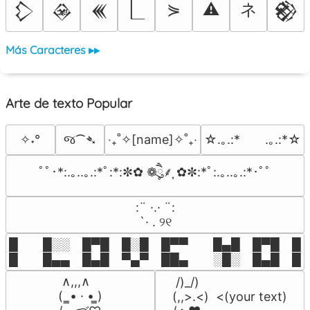
ネ
⋟
⚠
𒁷
𒊲
𒌍
𒆙
Más Caracteres ▸▸
Arte de texto Popular
જ⁀➴
✧˖°
‎‧₊˚✧[name]✧˚₊‧
☆.｡.:*　　.｡.:*☆
ﾟﾟ･*:.｡..｡.:*ﾟ:*:✼✿ ❁ཻུ۪۪⸙͎ ✿✼:*ﾟ:.｡..｡.:*･ﾟﾟ
⠀:¨ ·.· ¨:⠀

⠀ `· . ୨୧⠀
█  █░░ █▀█ █░█ █▀▀  █▄█ █▀█ █░█
█  █▄▄ █▄█ ▀▄▀ ██▄  ░█░ █▄█ █▄
 ∧,,,∧

 /)_/)

(  ̳• · • ̳)

(,,>.<)  <(your text)
