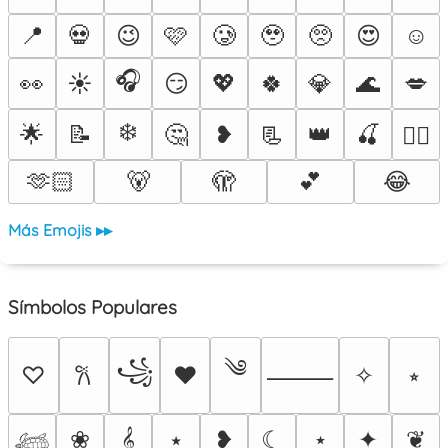
📍
💀
😉
🩷
🥲
🥹
🥺
😍
☺️
🎧
👀
☀️
😏
💖
🍀
💎
🌊
💋
❄️
🌟
📝
🤔
❥
📃
👑
🍒
❤️‍🔥
🫶🏻
🐻
🫣
💕
😂
Más Emojis ▸▸
Símbolos Populares
༄
꧁
♡
♥
✧
⭒
𐙚
⸻
❀
𝄞
⭑
❥
☾
⋆
✦
❦
𓆉