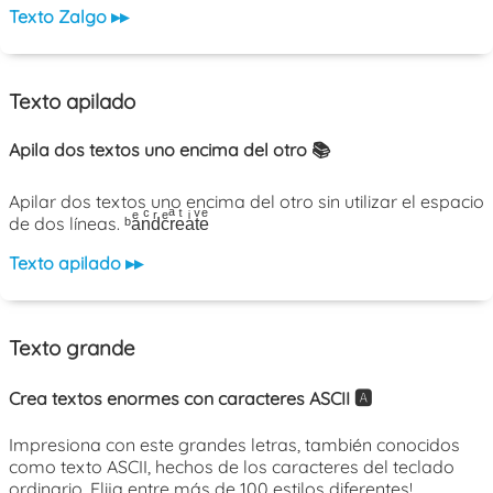
Texto Zalgo ▸▸
Texto apilado
Apila dos textos uno encima del otro 📚
Apilar dos textos uno encima del otro sin utilizar el espacio
de dos líneas. ᵇaͤnͨdͬcͤrͣeͭaͥtͮeͤ
Texto apilado ▸▸
Texto grande
Crea textos enormes con caracteres ASCII 🅰️
Impresiona con este grandes letras, también conocidos
como texto ASCII, hechos de los caracteres del teclado
ordinario. Elija entre más de 100 estilos diferentes!