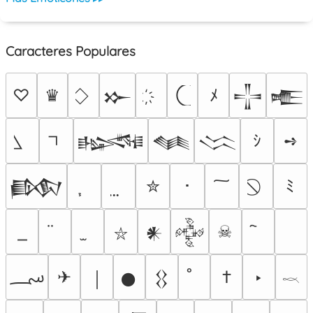
Caracteres Populares
♡
♛
ﾒ
𒁍
𒋲
𒍫
ｼ
➺
𒈙
𒈝
𒈱
✮
･
ﾐ
𒁃
☠
𒀭
𒅒
⛥
؄
✈
†
‣
￨
𒊹
𒌐
𓎖