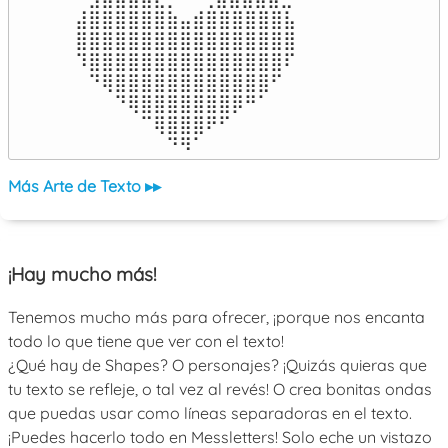
⣼⣿⣿⣿⣿⣿⣿⣷⣤⣾⣿⣿⣿⣿⣿⣿⣧

⣿⣿⣿⣿⣿⣿⣿⣿⣿⣿⣿⣿⣿⣿⣿⣿⣿

⠹⣿⣿⣿⣿⣿⣿⣿⣿⣿⣿⣿⣿⣿⣿⣿⠏

⠀⠙⢿⣿⣿⣿⣿⣿⣿⣿⣿⣿⣿⣿⣿⠋⠀

⠀⠀⠀⠙⢿⣿⣿⣿⣿⣿⣿⣿⡿⠛⠁⠀⠀

⠀⠀⠀⠀⠀⠉⢿⣿⣿⣿⠟⠋⠀⠀⠀⠀⠀

⠀⠀⠀⠀⠀⠀⠀⠙⠻⠁⠀⠀⠀⠀⠀⠀⠀⠀⠀⠀⠀⠀⠀
Más Arte de Texto ▸▸
¡Hay mucho más!
Tenemos mucho más para ofrecer, ¡porque nos encanta
todo lo que tiene que ver con el texto!
¿Qué hay de Shapes? O personajes? ¡Quizás quieras que
tu texto se refleje, o tal vez al revés! O crea bonitas ondas
que puedas usar como líneas separadoras en el texto.
¡Puedes hacerlo todo en Messletters! Solo eche un vistazo