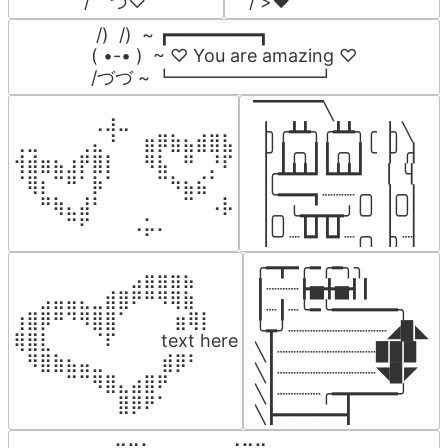
/    づ♡
/ >❤️
 /)  /)  ~ ┏━━━━━━━━┓

( •-• )  ~ ♡ You are amazing ♡

/づづ ~ ┗━━━━━━━━┛
▔▔▔▔▔╲

⠀⠀⠀⠀⠀⠀⢀⣰⣀⠀⠀⠀⠀⠀⠀⠀⠀

▕╮╭┻┻╮╭┻┻╮╭▕╮╲

⢀⣀⠀⠀⠀⢀⣄⠘⠀⠀⣶⡿⣷⣦⣾⣿⣧

▕╯┃╭╮┃┃╭╮┃╰▕╯╭▏

⢺⣾⣶⣦⣰⡟⣿⡇⠀⠀⠻⣧⠀⠛⠀⡘⠏

▕╭┻┻┻┛┗┻┻┛  ▕  ╰▏

⠈⢿⡆⠉⠛⠁⡷⠁⠀⠀⠀⠉⠳⣦⣮⠁⠀

▕╰━━━┓┈┈┈╭╮▕╭╮▏

⠀⠀⠛⢷⣄⣼⠃⠀⠀⠀⠀⠀⠀⠉⠀⠠⡧

▕╭╮╰┳┳┳┳╯╰╯▕╰╯▏

⠀⠀⠀⠀⠉⠋⠀⠀⠀⠠⡥⠄⠀⠀⠀⠀⠀
▕╰╯┈┗┛┗┛┈╭╮▕╮┈▏
╭━┳━╭━╭━╮╮

⠀⠀⠀⠀⠀⠀⠀⠀⠀⣠⣶⣶⣶⣦⠀⠀

┃┈┈┈┣▅╋▅┫┃

⠀⠀⣠⣤⣤⣄⣀⣾⣿⠟⠛⠻⢿⣷⠀

┃┈┃┈╰━╰━━━━━━╮

⢰⣿⡿⠛⠙⠻⣿⣿⠁⠀⠀ ⠀⣶⢿⡇

╰┳╯┈┈┈┈┈┈┈┈┈◢▉◣

⢿⣿⣇⠀⠀⠀⠈⠏⠀⠀⠀ text here

╲┃┈┈┈┈┈┈┈┈┈▉▉▉

⠀⠻⣿⣷⣦⣤⣀⠀⠀⠀ ⠀⣾⡿⠃⠀

╲┃┈┈┈┈┈┈┈┈┈◥▉◤

⠀⠀⠀⠀⠉⠉⠻⣿⣄⣴⣿⠟⠀⠀⠀

╲┃┈┈┈┈╭━┳━━━━╯

⠀⠀⠀⠀⠀⠀⠀⠀⣿⡿⠟⠁⠀⠀⠀
╲┣━━━━━━┫﻿
⠀⣠⣤⣶⣶⣦⣄⡀  ⠀⢀⣤⣴⣶⣶⣤⣀⠀
