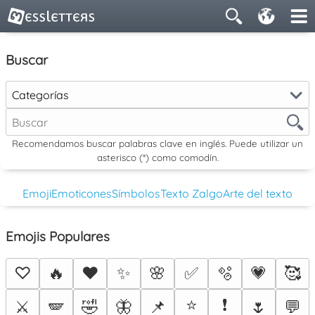
Buscar
Categorías
Recomendamos buscar palabras clave en inglés. Puede utilizar un
asterisco (*) como comodín.
Emoji
Emoticones
Símbolos
Texto Zalgo
Arte del texto
Emojis Populares
♡
🔥
❤️
✨
🌸
✅
🫧
💗
🥰
⭐
❗
⚔️
🪽
🤣
🦋
📌
🌷
💬