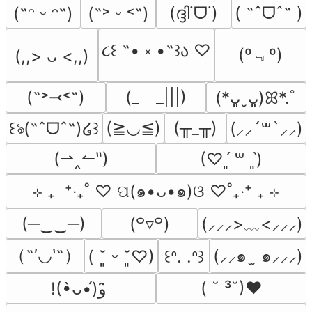
(ദ്ദി˙ᗜ˙)
( ˶ˆᗜˆ˵ )
(˶ᵔ ᵕ ᵔ˶)
(˶˃ ᵕ ˂˶)
૮꒰ ˶• ༝ •˶꒱ა ♡
(º﹃º)
(,,> ᴗ <,,)
(˶˃⤙˂˶)
(_　_|||)
(*ᴗ͈ˬᴗ͈)ꕤ*.ﾟ
(≧◡≦)
(╥_╥)
꒰ঌ(˶ˆᗜˆ˵)໒꒱
(⸝⸝´꒳`⸝⸝)
(⇀‸↼‶)
(♡ˊ͈ ꒳ ˋ͈)
⊹ ₊  ⁺‧₊˚ ♡ ପ(๑•ᴗ•๑)ଓ ♡˚₊‧⁺ ₊ ⊹
(─‿‿─)
(⸝⸝⸝>﹏<⸝⸝⸝)
(꒪▿꒪)
（˶′◡‵˶）
(⸝⸝๑  ̫ ๑⸝⸝⸝)
( ˘͈ ᵕ ˘͈♡)
꒰ᐢ. .ᐢ꒱
( ˘ ³˘)♥
!(•̀ᴗ•́)و ̑̑