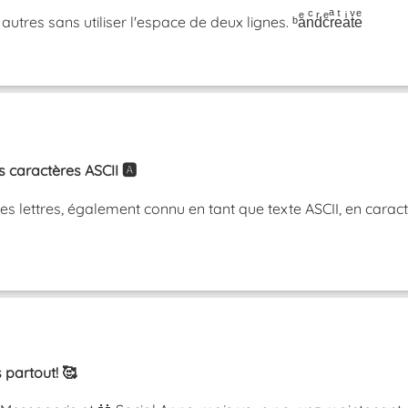
res sans utiliser l'espace de deux lignes. ᵇaͤnͨdͬcͤrͣeͭaͥtͮeͤ
caractères ASCII 🅰️
 lettres, également connu en tant que texte ASCII, en caractè
 partout! 🥰