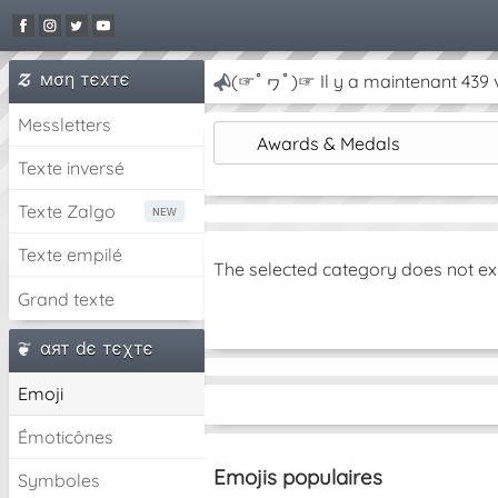
мση тєxтє
(☞ﾟヮﾟ)☞ Il y a maintenant 439 v
Messletters
Awards & Medals
Texte inversé
Texte Zalgo
Texte empilé
The selected category does not ex
Grand texte
αят dє тєχтє
Emoji
Émoticônes
Emojis populaires
Symboles