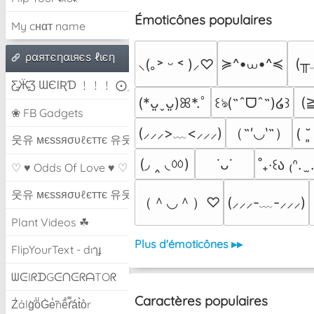
Émoticônes populaires
My cнαт name
ραятєηαιяєѕ ℓιєη
≽^•⩊•^≼
(╥
⸜(｡˃ ᵕ ˂ )⸝♡
Ƹ̵̡Ӝ̵̨̄Ʒ ƜЄƖƦƊ ﹗﹗﹗ ⨀_⨀
(
(*ᴗ͈ˬᴗ͈)ꕤ*.ﾟ
꒰ঌ(˶ˆᗜˆ˵)໒꒱
❀ FB Gadgets
（˶′◡‵˶）
(⸝⸝⸝>﹏<⸝⸝⸝)
( ˘
웃유 мєѕѕяσυℓєттє 유웃
(◞ ‸ ◟ㆀ)
˙ᴗ˙
˚₊‧꒰ა ₍ᐢ.  
♡ ♥ Odds Of Love ♥ ♡
웃유 мєѕѕяσυℓєттє 유웃
（＾◡＾）♡
(⸝⸝⸝-﹏-⸝⸝⸝)
Plant Videos ☘
Plus d'émoticônes ▸▸
FlipYourText - dıๅɟ
ᗯᕮIᖇᗪGᕮᑎᕮᖇᗩTOᖇ
Caractères populaires
Z̾ảlg̀͐oͧG̀e̒̃nȅ̐r͌̑á͑t͛o̊r