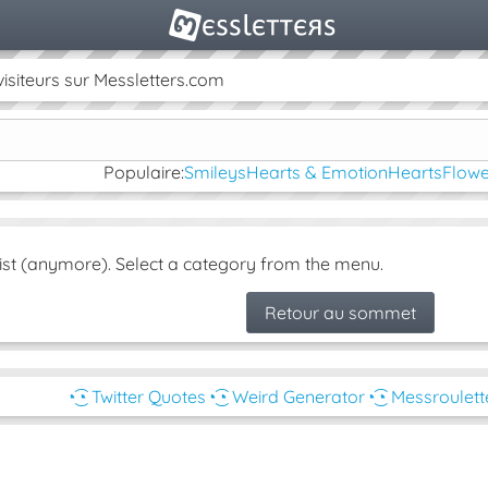
isiteurs sur Messletters.com
Populaire:
Smileys
Hearts & Emotion
Hearts
Flowe
ist (anymore). Select a category from the menu.
Retour au sommet
◔͜͡◔ Twitter Quotes
◔͜͡◔ Weird Generator
◔͜͡◔ Messroulett