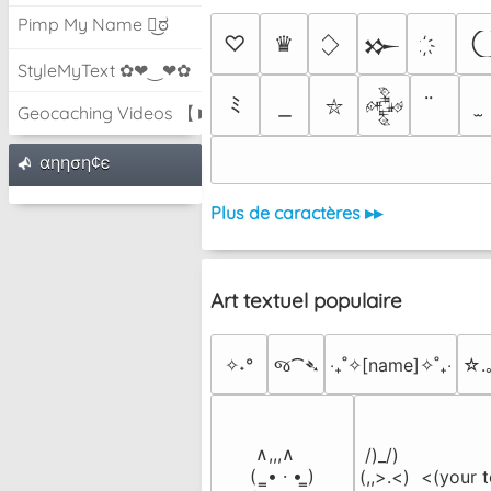
Pimp My Name ಠ͜ಠ
♡
♛
𒁍
StyleMyText ✿❤‿❤✿
ﾐ
𒅒
⛥
Geocaching Videos 【►】
αηηση¢є
Plus de caractères ▸▸
Art textuel populaire
✧˖°
જ⁀➴
‎‧₊˚✧[name]✧˚₊‧
☆.
 ∧,,,∧

 /)_/)

(  ̳• · • ̳)

(,,>.<)  <(your t