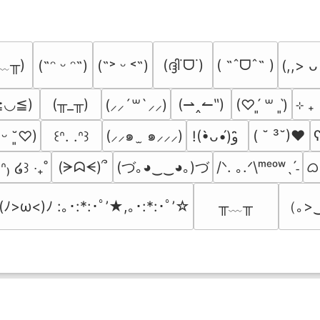
﹏╥)
(ദ്ദി˙ᗜ˙)
( ˶ˆᗜˆ˵ )
(˶ᵔ ᵕ ᵔ˶)
(˶˃ ᵕ ˂˶)
(,,> ᴗ
≧◡≦)
(╥_╥)
(⇀‸↼‶)
⊹ ₊
(⸝⸝´꒳`⸝⸝)
(♡ˊ͈ ꒳ ˋ͈)
(⸝⸝๑  ̫ ๑⸝⸝⸝)
( ˘ ³˘)♥
ʕ
͈ ᵕ ˘͈♡)
꒰ᐢ. .ᐢ꒱
!(•̀ᴗ•́)و ̑̑
(づ｡◕‿‿◕｡)づ
ᜊ(
(ᗒᗣᗕ)՞
/ᐠ. ｡.ᐟ\ᵐᵉᵒʷˎˊ˗
̫.ᐢ₎ ໒꒱ ‧₊˚
╥﹏╥
（｡>
(ﾉ>ω<)ﾉ :｡･:*:･ﾟ’★,｡･:*:･ﾟ’☆