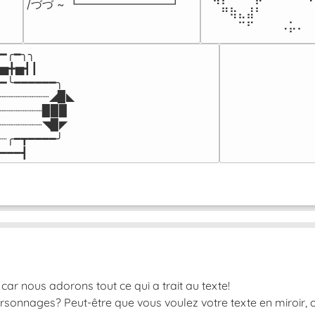
/づづ ~ ┗━━━━━━━━┛
⠀⠀⠛⢷⣄⣼⠃⠀⠀⠀⠀⠀⠀
⠀⠀⠀⠀⠉⠋⠀⠀⠀⠠⡥⠄⠀
━╭━╮╮

▅╋▅┫┃

━╰━━━━━━╮

┈┈┈┈┈┈┈◢▉◣

┈┈┈┈┈┈▉▉▉

┈┈┈┈┈┈◥▉◤

┈╭━┳━━━━╯

━━━┫﻿
car nous adorons tout ce qui a trait au texte!
rsonnages? Peut-être que vous voulez votre texte en miroir, o