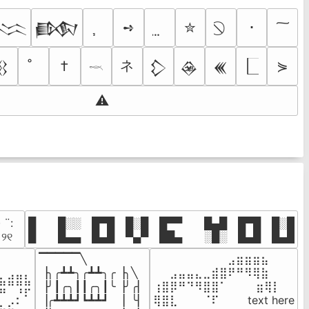
➺
✮
･
𒈱
𒁃
ネ
†
⋟
𒌐
𒁷
𒊲
𒌍
𓎖
⚠
· ¨:⠀

█  █░░ █▀█ █░█ █▀▀  █▄█ █▀█ █░█

. ୨୧⠀
█  █▄▄ █▄█ ▀▄▀ ██▄  ░█░ █▄█ █▄█
▔▔▔▔▔╲

⠀⠀⠀⠀⠀⠀⠀⠀⠀⣠⣶⣶⣶⣦⠀⠀

⠀⠀⠀⠀

▕╮╭┻┻╮╭┻┻╮╭▕╮╲

⠀⠀⣠⣤⣤⣄⣀⣾⣿⠟⠛⠻⢿⣷⠀

⣦⣾⣿⣧

▕╯┃╭╮┃┃╭╮┃╰▕╯╭▏

⢰⣿⡿⠛⠙⠻⣿⣿⠁⠀⠀ ⠀⣶⢿⡇

⠛⠀⡘⠏

▕╭┻┻┻┛┗┻┻┛  ▕  ╰▏

⢿⣿⣇⠀⠀⠀⠈⠏⠀⠀⠀ text here

⣦⣮⠁⠀
