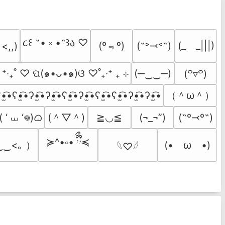
૮꒰ ˶• ༝ •˶꒱ა ♡
(º﹃º)
(˶˃⤙˂˶)
(_　_|||)
 <,,)
  ⁺‧₊˚ ♡ ପ(๑•ᴗ•๑)ଓ ♡˚₊‧⁺ ₊ ⊹
(─‿‿─)
(꒪▿꒪)
（＾ω＾）
•̫͡•ʕ•̫͡•ʔ•̫͡•ʔ•̫͡•ʕ•̫͡•ʔ•̫͡•ʕ•̫͡•ʕ•̫͡•ʔ•̫͡•ʔ•̫͡•
 ‘ ⩊ ‘𖦹)ᜊ
(＾▽＾)
≧◡≦
(¬_¬”)
(˶º⤙º˶)
≽^•༚• ྀིྀ≼
‿‿<｡ ）
(•　ω　•)
𓆩♡𓆪