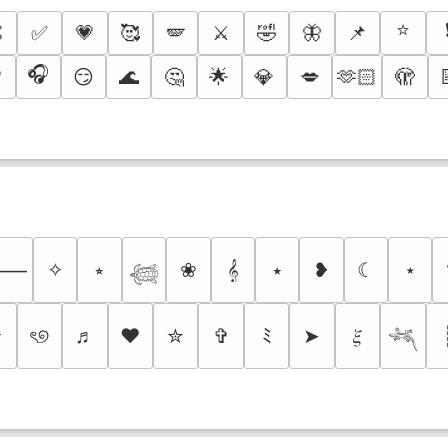
⭐

✅
💗
🥰
🪽
⚔️
🤣
🦋
📌
🎧

😏
🌊
🤔
🌟
💎
💋
🫶🏻
🫣
✧
⭒
❀
𝄞
⭑
❥
☾
⋆
⸻
𓆉
✰
ৎ୭
♬
❤
✮
✞
ﾐ
➤
𝜉
𓆈