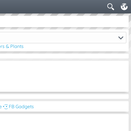
rs & Plants
e
◔͜͡◔ FB Gadgets