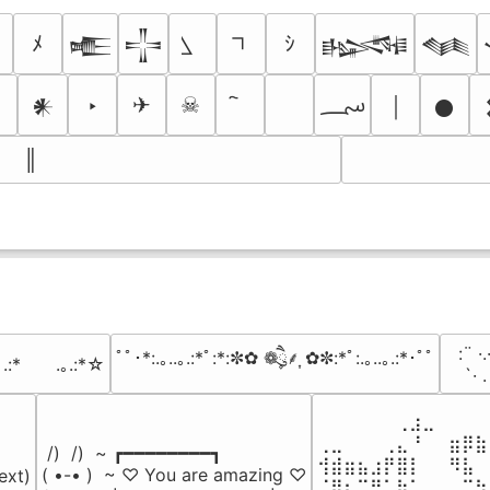
ﾒ
ｼ
𒍫
𒋲
𒈙
𒈝
؄
‣
✈
☠
￨
𒀭
𒊹
║
⠀:¨ ·.
ﾟﾟ･*:.｡..｡.:*ﾟ:*:✼✿ ❁ཻུ۪۪⸙͎ ✿✼:*ﾟ:.｡..｡.:*･ﾟﾟ
｡.:*　　.｡.:*☆
⠀ `· 
⠀⠀⠀⠀⠀⠀⢀⣰⣀⠀⠀⠀⠀
⢀⣀⠀⠀⠀⢀⣄⠘⠀⠀⣶⡿⣷
 /)  /)  ~ ┏━━━━━━━━┓

⢺⣾⣶⣦⣰⡟⣿⡇⠀⠀⠻⣧⠀
( •-• )  ~ ♡ You are amazing ♡

ext)

⠈⢿⡆⠉⠛⠁⡷⠁⠀⠀⠀⠉⠳