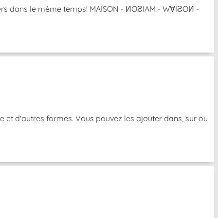
l'envers dans le même temps! MAISON - ИOƧIAM - W∀IƧOИ -
e et d'autres formes. Vous pouvez les ajouter dans, sur ou