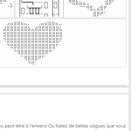
▕╰━━━┓┈┈┈╭╮▕╭╮▏

⠀⠻⣿⣷⣦⣤⣀⠀⠀⠀ ⠀⣾⡿⠃⠀

⠉⠀⠠⡧

▕╭╮╰┳┳┳┳╯╰╯▕╰╯▏

⠀⠀⠀⠀⠉⠉⠻⣿⣄⣴⣿⠟⠀⠀⠀

⠀⠀⠀⠀
▕╰╯┈┗┛┗┛┈╭╮▕╮┈▏
⠀⠀⠀⠀⠀⠀⠀⠀⣿⡿⠟⠁⠀⠀⠀
⠀⣠⣤⣶⣶⣦⣄⡀  ⠀⢀⣤⣴⣶⣶⣤⣀⠀

⣼⣿⣿⣿⣿⣿⣿⣷⣤⣾⣿⣿⣿⣿⣿⣿⣧

⣿⣿⣿⣿⣿⣿⣿⣿⣿⣿⣿⣿⣿⣿⣿⣿⣿

⠹⣿⣿⣿⣿⣿⣿⣿⣿⣿⣿⣿⣿⣿⣿⣿⠏

⠀⠙⢿⣿⣿⣿⣿⣿⣿⣿⣿⣿⣿⣿⣿⠋⠀

⠀⠀⠀⠙⢿⣿⣿⣿⣿⣿⣿⣿⡿⠛⠁⠀⠀

⠀⠀⠀⠀⠀⠉⢿⣿⣿⣿⠟⠋⠀⠀⠀⠀⠀

⠀⠀⠀⠀⠀⠀⠀⠙⠻⠁⠀⠀⠀⠀⠀⠀⠀⠀⠀⠀⠀⠀⠀
u peut-être à l'envers! Ou faites de belles vagues que vous