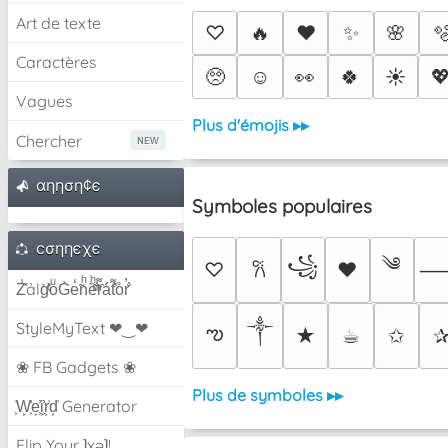
Art de texte
♡
🔥
❤️
✨
🌸

Caractères
🥺
☺️
👀
🍀
☀️

Vagues
Plus d'émojis ▸▸
Chercher
αηηση¢є
Symboles populaires
cσηηєχє
༄
꧁
♡
♥
𐙚
Z̾̽ảlg̀͐ͭ̽oͧG̀e̒̃nͪȅͪͫ̏̐r͌̑á͑t͌̑͛o̊r̓̐
༒︎
StyleMyText ❤‿❤
ఌ
★
☕︎
✩
❀ FB Gadgets ❀
Plus de symboles ▸▸
͕͗W͕͕͗͗e͕͕͗͗i͕͕͗͗r͕͗d͕͗ Generator
Flip Your ʇxəʇ!