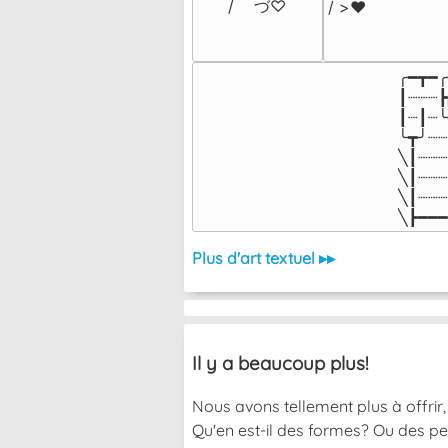
/    づ♡
/ >❤️
╭━┳━╭
┃┈┈┈┣
┃┈┃┈╰
╰┳╯┈┈
╲┃┈┈┈
╲┃┈┈┈
╲┃┈┈┈
╲┣━━━
Plus d'art textuel ▸▸
Il y a beaucoup plus!
Nous avons tellement plus à offrir, 
Qu'en est-il des formes? Ou des pe