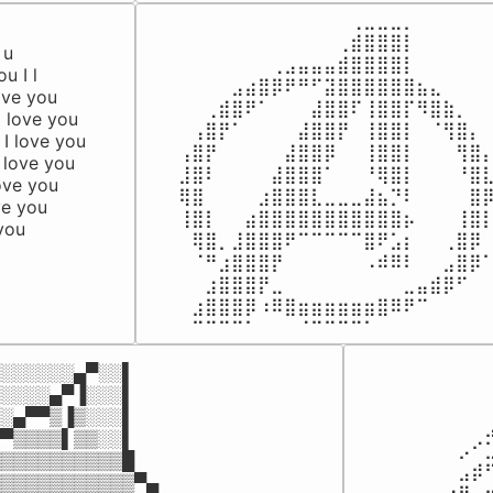
⠀⠀⠀⠀⠀⠀⠀⠀⠀⠀⠀⠀⠀⢀⣀⣀⣀⡀⠀⠀⠀⠀⠀⠀
    

⠀⠀⠀⠀⠀⠀⠀⠀⠀⠀⠀⠀⢀⣾⣿⣿⣿⡇⠀⠀⠀⠀⠀⠀
u       

⠀⠀⠀⠀⠀⠀⠀⢀⣠⣤⣤⣤⣾⣿⣿⣿⣿⡇⠀⠀⠀⠀⠀⠀
u I l  

⠀⠀⠀⠀⣠⣴⣿⡿⠟⠛⠋⣽⣿⣿⣿⣿⣿⣿⣦⣄⠀⠀⠀⠀
ove you   

⠀⠀⢀⣾⣿⠟⠁⠀⠀⠀⣼⣿⣿⠏⢸⣿⣿⡏⠻⣿⣷⡀⠀⠀
I love you       

⠀⢠⣿⡟⠁⠀⠀⠀⠀⣼⣿⣿⡟⠀⢸⣿⣿⡇⠀⠈⢻⣿⡄⠀
   I love you

⢠⣿⡟⠀⠀⠀⠀⠀⣼⣿⣿⡿⠀⠀⢸⣿⣿⡇⠀⠀⠀⢻⣿⡄
 I love you

⣸⣿⠇⠀⠀⠀⠀⣼⣿⣿⣿⠁⠀⠀⠘⢿⣿⡇⠀⠀⠀⠘⣿⣇
 love you

⢿⣿⠀⠀⠀⠀⣰⣿⣿⣿⣇⣀⣀⣀⣼⣦⡙⠇⠀⠀⠀⠀⣿⡿
ove you

⢸⣿⡇⠀⠀⣴⣿⣿⣿⣿⣿⣿⣿⣿⣿⣿⣿⡦⠀⠀⠀⢸⣿⡇
you

⠀⢿⣿⡀⣸⣿⣿⣿⠟⠉⠉⠉⠉⠉⣿⠟⣡⡆⠀⠀⢀⣿⡿⠀
⠀⠈⠛⣰⣿⣿⣿⡟⠀⠀⠀⠀⠀⠀⠠⠾⠿⠇⠀⠀⣠⣿⡿⠁
⠀⠀⣰⣿⣿⣿⡟⣀⠀⠀⠀⠀⠀⠀⠀⠀⠀⣀⣤⣾⡿⠋⠀⠀
⠀⣰⣿⣿⣿⡿⠰⠿⣿⣶⣶⣶⣶⣶⣶⣿⠿⠟⠉⠀⠀⠀⠀⠀
⠀⠉⠉⠉⠉⠁⠀⠀⠀⠈⠉⠉⠉⠉⠁⠀⠀⠀⠀⠀⠀⠀⠀
⠀⠀⠀
░░░░░░▄▀░░▌

⠀⠀⠀
░░░░▄▀▐░░░▌

⠀⠀⠀
░▄▀▀▒▐▒░░░▌

⠀⠀⠀
▀▒▒▒▒▌▒▒░░▌

⠀⡠⠊
▒▒▒▒▒▒▒▒▒▒█

⠀⣠⡾
▒▒▒▒▒▒▒▒▒▒▒▀▄
