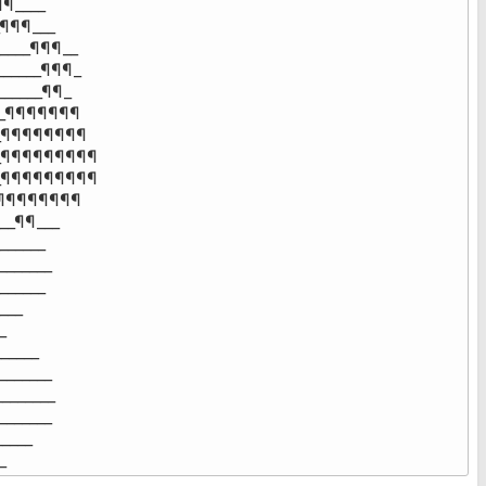
¶____

¶¶¶___

___¶¶¶__

____¶¶¶_

____¶¶_

_¶¶¶¶¶¶¶

_¶¶¶¶¶¶¶¶

_¶¶¶¶¶¶¶¶¶

_¶¶¶¶¶¶¶¶¶

¶¶¶¶¶¶¶¶

_¶¶___

_____

_____

_____

__



____

_____

______

_____

___

_