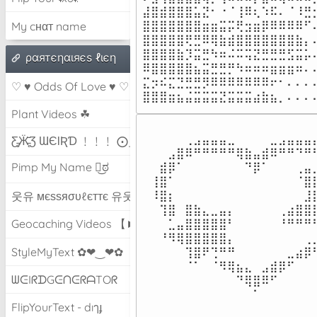
⣼⣿⣾⣿⣿⣿⣥⣝⠂⠐⠈⢸⠿⢆⠱⠯⠄⠈⠸⣛⡒
⣿⣿⣿⣿⣿⣿⣿⣶⣶⣭⡭⢟⣲⣶⡿⠿⠿⠿⠿⠋⠄
My cнαт name
⣿⣿⣿⣿⣿⢟⣛⠿⢿⣷⣾⣿⣿⣿⣿⣿⣿⣿⣷⡄⠄
⣿⣿⣿⣿⣷⡹⣭⣛⠳⠶⠬⠭⢭⣝⣛⣛⣛⣫⣭⡥⠄
ραятєηαιяєѕ ℓιєη
⠿⣿⣿⣿⣿⣿⣦⣭⣛⣛⡛⠳⠶⠶⠶⣶⣶⣶⠶⠄⠄
⣍⡲⠮⣍⣙⣛⣛⡻⠿⠿⠿⠿⠿⠿⠿⠖⠂⠄⠄⠄⠄
♡ ♥ Odds Of Love ♥ ♡
⣿⣿⣿⣶⣦⣬⣭⣭⣭⣝⣭⣭⣭⣴⣷⣦⡀⠄⠄⠄
Plant Videos ☘
⠀⠀⠀⠀⢀⣠⣤⣤⣤⣀⠀⠀⠀⠀⣀⣠⣤⣤⣤⣄
Ƹ̵̡Ӝ̵̨̄Ʒ ƜЄƖƦƊ ﹗﹗﹗ ⨀_⨀
⠀⠀⣠⣿⠿⠛⠛⠛⠛⠛⢿⣷⣤⣾⠿⠛⠛⠙⠛⠛
Pimp My Name ಠ͜ಠ
⠀⣾⡿⠁⠀⠀⠀⠀⠀⠀⠀⠙⡿⠁⠀⠀⠀⢀⣤⣀
⢸⣿⠁⠀⠀⠀⠀⠀⠀⠀⠀⠀⠀⠀⠀⠀⠀⠈⣿⣿
⠸⣿⡆⠀⠀⠀⠀⠀⠀⠀⠀⠀⠀⠀⠀⠀⠀⠀⣸⣿
웃유 мєѕѕяσυℓєттє 유웃
⠀⢹⣿⠀⣿⣷⣄⣀⣤⡄⠀⠀⠀⠀⠀⢀⣴⣿⣿⣿
Geocaching Videos 【►】
⠀⠀⣁⣤⣿⣿⣿⣿⣿⠃⠀⠀⠀⠀⠀⠘⠛⠛⠛⠻
⠀⠘⠻⢿⣿⣿⣿⣿⣿⡄⠀⠀⠀⠀⠀⠀⠀⠀⢀⡀
StyleMyText ✿❤‿❤✿
⠀⠀⠀⠀⢹⣿⠟⢙⠛⠛⠀⠀⠀⠀⠀⠀⣀⣴⡿⠓
⠀⠀⠀⠀⠈⠁⠀⠈⠻⢿⣦⣄⠀⣠⣾⡿⠋⠀⠀⠀
ᗯᕮIᖇᗪGᕮᑎᕮᖇᗩTOᖇ
⠀⠀⠀⠀⠀⠀⠀⠀⠀⠀⠙⢿⣿⠿⠋⠀⠀⠀⠀⠀
⠀⠀⠀⠀⠀⠀⠀⠀⠀⠀⠀⠀⠁⠀⠀⠀⠀⠀⠀
FlipYourText - dıๅɟ