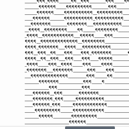
______¶¶¶_¶¶¶¶______¶¶__¶¶¶________¶¶¶_____¶¶
_______¶¶¶¶¶¶_____¶¶¶¶¶¶¶¶¶________¶¶¶______
______¶¶¶¶¶¶_____¶¶¶¶¶¶¶¶¶¶__¶¶¶¶¶¶¶¶¶____
____¶¶¶¶¶¶_______¶¶¶¶¶¶¶¶¶¶_¶¶¶¶¶¶¶¶¶¶____
___¶¶¶¶¶¶¶________¶¶¶¶¶¶¶___¶¶¶¶¶¶¶¶¶¶_____
__¶¶¶¶__¶¶¶¶¶¶¶¶_____¶¶______¶¶¶¶¶¶¶¶_____
_¶¶¶¶__¶¶¶¶¶¶¶¶¶¶¶___¶¶¶¶¶_____¶¶¶_______
¶¶¶¶__¶¶¶¶¶¶¶¶¶¶¶¶¶__¶¶¶¶¶¶¶¶___________
¶¶¶¶_¶¶¶¶¶¶¶___¶¶¶¶___¶¶¶¶¶¶¶¶¶¶________
¶¶¶__¶¶¶__¶¶____¶¶¶____¶¶¶_¶¶¶¶¶¶¶________
¶¶¶¶__¶¶__¶¶¶___¶¶¶____¶¶¶____¶¶¶¶¶_________
_¶¶¶¶_____¶¶¶__¶¶¶¶_____¶¶¶_____¶¶¶¶_________
_¶¶¶¶¶¶¶___¶¶¶¶¶¶¶_______¶¶¶_____¶¶¶_________
___¶¶¶¶¶¶¶¶¶¶¶¶¶_________¶¶¶______¶¶_________
_______¶¶¶¶¶¶¶____________¶¶¶_____¶_____________
____________¶¶¶____________¶¶¶____________________
____¶¶¶¶¶¶__¶¶¶________¶¶¶¶¶¶¶________________
____¶¶¶¶¶¶¶_¶¶¶______¶¶¶¶¶¶¶¶¶¶______________
____¶¶¶¶¶¶_¶¶¶______¶¶¶¶¶¶¶¶¶¶¶¶____________
_____¶¶¶¶¶¶¶¶¶______¶¶¶¶¶¶¶¶¶¶¶______________
_______¶¶¶¶¶_________¶¶¶¶¶¶¶¶¶_________________
______________________¶¶¶¶¶¶_____________________