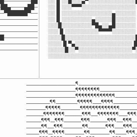
█────────██

░░▐▌░░█░░░▄▀░░░░░░░░░░░░░░█
██▄────▄██─

░░▐▌░░░▀▀▀░░░░░░░░░░░░░░░░▐
─▀██████▀──

░░▐▌░░░░░░░░░░░░░░░▄░░░░░░▐
───────────

░░▐▌░░░░░░░░░▄░░░░░█░░░░░░▐
───────────

░░░█░░░░░░░░░▀█▄░░▄█░░░░░░▐
───────────

░░░▐▌░░░░░░░░░░▀▀▀▀░░░░░░░▐
█──────────

░░░░█░░░░░░░░░░░░░░░░░░░░░█
───────────

░░░░▐▌▀▄░░░░░░░░░░░░░░░░░▐▌
────────────
░░░░░█░░▀░░░░░░░░░░░░░░░░▀░
░░░░░░░░░░░░░░░░░░░░░░░░░░
_______________________¶__________________________

_______________________¶¶¶¶¶¶¶¶__________________
_______________________¶¶¶¶¶¶¶¶¶¶¶¶¶___________
___________¶¶__________¶¶¶¶¶____¶¶¶¶____________
_________¶¶¶¶¶_________¶¶¶¶¶¶¶¶¶¶¶¶¶_________
________¶¶¶¶¶¶¶________¶¶¶___¶¶¶¶¶¶¶____¶¶¶__
_______¶¶¶__¶¶¶________¶¶¶________¶¶¶___¶¶¶___
_______¶¶___¶¶¶_________¶¶________¶¶¶____¶¶¶___
______¶¶¶__¶¶¶¶_________¶¶_________¶¶_____¶¶¶__