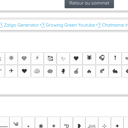
Retour au sommet
͜͡◔ Zalgo Generator
◔͜͡◔ Growing Green Youtube
◔͜͡◔ Chatname I
❄️
⚡
🕷️
🎧
❗

💙
🥰
✨
🖤

✈️
♥️
🐚
🪷
🥊
🍎
🔥
🍂
🐇
༄
ఌ
⭒
❀
✴︎
❥
⊹
✦
⸻
𓆉