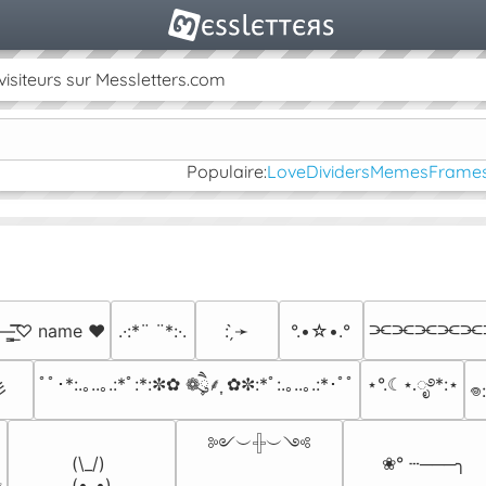
isiteurs sur Messletters.com
Populaire:
Love
Dividers
Memes
Frame
⫘⫘⫘⫘⫘
·—̳͟͞͞♡ name ♥️
.·:*¨ ¨*:·.
: ̗̀➛
°.•☆•.°
ﾟﾟ･*:.｡..｡.:*ﾟ:*:✼✿ ❁ཻུ۪۪⸙͎ ✿✼:*ﾟ:.｡..｡.:*･ﾟﾟ
⋆°.☾⋆.ೃ࿔*:⋆
彡
𖦹
༻︶𓏶︶༺

(\_/)

❀° ┄───╮

✩
(•_•)
