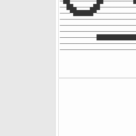
─██────────██─────────█
──██▄────▄██───────────
───▀██████▀────────────
───────────────────────
───────────────────────
───────────────────────
───────────████████████
───────────────────────
──────────────────────