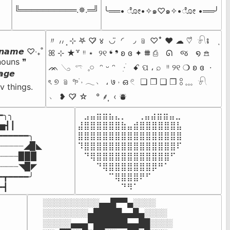
╚══════════.✵.═╝
╰══• ೋ•✧๑♡๑✧•ೋ •══╯
〃 ៸៸ ⸼ ⊹ 𖤐 ♡̸ ४  ◡̈  ◜ ◞ ﹫ ♡ꜜ ♥︎ ☁︎ ♡⃗  𓍯⨾    ִֶָ

𝙣𝙖𝙢𝙚 ♡‧₊˚

ꕤ ⊹ ★꒷ ᵎᵎ ⋆  ୨୧ ❛ ❜ ʚ ɞ ✦ ⩩ ⎙   ᘏ   જ   ໑ 𖠿  

ouns ❞

ᨏ 𓂅  𓍼  𓈒𓏸  ᵔ ᵕ ᵔ   ᮫ִ  ׂ  ꗃ ପ ، ⌕  ᵎᵎ ୨୧ ❍ ʚ ɞ  · 

𝙜𝙚

ৎ ୭ ﹫ 𖧧࣪ ˒ 𓂃﹅ ، ७ ˒ ഒ 𓏲  ❏ ❐ ❑ ❒ 𓃊 𓈓  𓍯   

v things.
﹆ ❥ ♡̸ ☆　° ⸙͎  ‹ ⛇
╮╮

⠀⣠⣤⣶⣶⣦⣄⡀  ⠀⢀⣤⣴⣶⣶⣤⣀⠀

▅┫┃

⣼⣿⣿⣿⣿⣿⣿⣷⣤⣾⣿⣿⣿⣿⣿⣿⣧

━━━━━━╮

⣿⣿⣿⣿⣿⣿⣿⣿⣿⣿⣿⣿⣿⣿⣿⣿⣿

┈┈┈┈┈◢▉◣

⠹⣿⣿⣿⣿⣿⣿⣿⣿⣿⣿⣿⣿⣿⣿⣿⠏

┈┈┈┈▉▉▉

⠀⠙⢿⣿⣿⣿⣿⣿⣿⣿⣿⣿⣿⣿⣿⠋⠀

┈┈┈┈◥▉◤

⠀⠀⠀⠙⢿⣿⣿⣿⣿⣿⣿⣿⡿⠛⠁⠀⠀

━┳━━━━╯

⠀⠀⠀⠀⠀⠉⢿⣿⣿⣿⠟⠋⠀⠀⠀⠀⠀

┫﻿
⠀⠀⠀⠀⠀⠀⠀⠙⠻⠁⠀⠀⠀⠀⠀⠀⠀⠀⠀⠀⠀⠀⠀
░░░░░░░░░░▄▄█▀▀▄░░░░

░░░░░░░░▄█████▄▄█▄░░░░

░░░░░▄▄▄▀██████▄▄██░░░░
