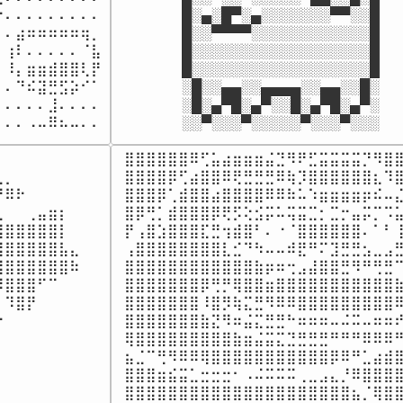
⠄⠄⠄⠄⠄⠄⠄⠄⠄

█░▄░█▀░▄░░░░░░░▀▀░░█

⠄⣴⠶⠶⠶⠶⠶⢶⡀

█░░▀▀▀▀░░░░░░░░░░░░█

⢰⠇⠄⠄⠄⠄⠄⠈⣧

█░░░░░░░░░░░░░░░░░░█

⠸⡄⣶⣶⣾⣿⣿⢇⡟

█░░░░░░░░░░░░░░░░░░█

⠄⠙⠮⣽⣛⣫⡵⠊⠁

░█░░▄▄░░▄▄▄▄░░▄▄░░█░

⠄⠄⠄⠄⣸⠄⠄⠄⠄

░█░▄▀█░▄▀░░█░▄▀█░▄▀░

⠄⠄⠄⠠⠤⠿⠦⠤⠄⠄
░░▀░░░▀░░░░░▀░░░▀░░░
⣿⣿⣿⣿⣿⣿⠿⢋⣥⣴⣶⣶⣶⣬⣙⠻⠟⣋⣭⣭⣭⣭⡙⠻⣿⣿
⡀⠀⠀⠀⠀⠀

⣿⣿⣿⣿⡿⢋⣴⣿⣿⠿⢟⣛⣛⣛⠿⢷⡹⣿⣿⣿⣿⣿⣿⣆⠹⣿
⠿⠗⠀⠀⠀⠀

⣿⣿⣿⡿⢁⣾⣿⣿⣴⣿⣿⣿⣿⠿⠿⠷⠥⠱⣶⣶⣶⣶⡶⠮⠤⣌
⠀⠀⢀⣤⣶⡆⠀⠀

⣿⡿⢛⡁⣾⣿⣿⣿⡿⢟⡫⢕⣪⡭⠥⢭⣭⣉⡂⣉⡒⣤⡭⡉⠩⣥
⣿⣿⣿⣿⣿⡇⠀⠀

⡟⢠⣿⣱⣿⣿⣿⣏⣛⢲⣾⣿⠃⠄⠐⠈⣿⣿⣿⣿⣿⣿⠄⠁⠃⢸
⣿⣿⣿⣿⣿⣧⣄⠀

⢠⣿⣿⣿⣿⣿⣿⣿⣿⣇⣊⠙⠳⠤⠤⠾⣟⠛⠍⣹⣛⣛⣢⣀⣠⣛
⣿⣿⣿⣿⣿⣿⠷

⣿⣿⣿⣿⣿⣿⣿⣿⣿⣿⣿⣿⣷⡶⠶⢒⣠⣼⣿⣿⣛⠻⠛⢛⣛⠉
⣿⣿⣿⠋⠉⠀⠀

⣿⣿⣿⣿⣿⣿⣿⡿⢛⡛⢿⣿⣿⣶⣿⣿⣿⣿⣿⣿⣿⣿⣿⣿⣿⣷
⠹⣿⡟⠀⠀⠀⠀

⣿⣿⣿⣿⣿⣿⣿⠸⣿⡻⢷⣍⣛⠻⠿⠿⣿⣿⣿⣿⣿⣿⣿⣿⣿⠿
⠀⠀⠀⠀⠀⠀⠀

⣿⣿⣿⣿⣿⣿⣿⣷⣝⠻⠶⣬⣍⣛⣛⠓⠶⠶⠶⠤⠬⠭⠤⠶⠶⠞
⠀⠀⠀⠀⠀⠀

⢿⣿⣿⣿⣿⣿⣿⣿⣿⣿⣷⣶⣬⣭⣍⣙⣛⣛⣛⠛⠛⠛⠿⠿⠿⠛
⠀⠀⠀⠀⠀⠀

⣦⣈⠉⢛⠻⠿⠿⢿⣿⣿⣿⣿⣿⣿⣿⣿⣿⣿⣿⡿⠿⠛⣁⣴⣾⣿
⠀⠀⠀⠀⠀⠀⠀
⣿⣿⣿⣶⣮⣭⣁⣒⣒⣒⠂⠠⠬⠭⠭⠭⢀⣀⣠⣄⡘⠿⣿⣿⣿⣿
⣿⣿⣿⣿⣿⣿⣿⣿⣿⣿⣿⣿⣿⣿⣿⣿⣿⣿⣿⣿⣿⣦⡈⢿⣿