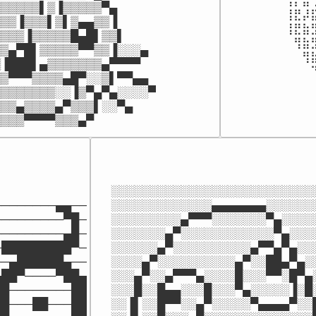
⢰⡟⣤
▒▒▒▒▒▌▒▐▒▒▒▒▒▀▄

⢸⣟⡼
▒▒▐▒▒▒▌▒▌▒▄▄▒▒▐

⢸⣟⣷
▒▒▒▐▒▒▒▒▒█▄█▌▒▒▌

⠀⢻⣷
▒▄▀█▌▒▒▒▒▒▀▀▒▒▐░░░▄

⠀⠀⢻
▐███▌▄▒▒▒▒▒▒▒▄▀▀▀▀

⠀⠀⠀
▒▀▀▀▒▒▒▒▄█▀░░▒▌▀▀▄▄

⠀⠀⠀
▒▒▒▒▒▒▒░░▐▒▀▄▀▄░░░░▀

⠀⠀⠀
▒▒▄▒▒▒▒▄▀▒▒▒▌░░▀▄

⠀⠀⠀
▒▒▒▒▀▀▀▀▒▒▒▄▀
⠀⠀⠀
░░░░░░░░░░░░░░░░░░░░░░░░░░░
───────▄▄──

░░░░░░░░░░░░░▄▄▄▄▄▄▄░░░░░░░
────────▀█─

░░░░░░░░░▄▀▀▀░░░░░░░▀▄░░░░░
────────▄█─

░░░░░░░▄▀░░░░░░░░░░░░▀▄░░░░
█████████▀─

░░░░░░▄▀░░░░░░░░░░▄▀▀▄▀▄░░░
─▄██████▄──

░░░░▄▀░░░░░░░░░░▄▀░░██▄▀▄░░
██▀────▀██▄

░░░▄▀░░▄▀▀▀▄░░░░█░░░▀▀░█▀▄░
█────────██

░░░█░░█▄▄░░░█░░░▀▄░░░░░▐░█░
█───██───██

░░▐▌░░█▀▀░░▄▀░░░░░▀▄▄▄▄▀░░█