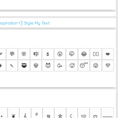
nspiration
◔͜͡◔ Style My Text
🪽
💬
🌸
🎼
🌷
😲
🤭
😂
💋
❤️‍🔥
🍀
🍡
🥷
💀
😈
🥳
🥵
😴
😜
💜
࿔
ఇ
⋆
❦
𝄞
☆
☾
ৎ୭
ღ
⸺