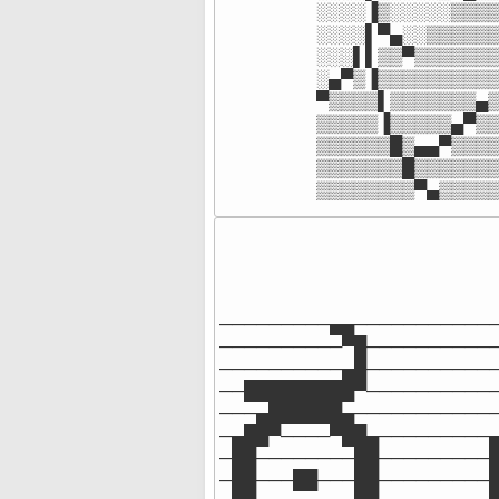
░░░░▐▒░░░░░▒▒▒▒
░░░░▌▀▄░░▒▒▒▒▒▒
░░░▌▌▒▒▀▒▒▒▒▒▒▒
░▄▀▒▐▒▒▒▒▒▒▒▒▒▒
▀▒▒▒▒▌▒▒▒▒▒▒▒▄▒
▒▒▒▒▒▐▒▒▒▒▒▄▀▒▒
▒▒▒▒▒▒█▒▄▄▀▒▒▒▒
▒▒▒▒▒▒▒█▒▒▒▒▒▒▒
▒▒▒▒▒▒▒▒▀▄▒▒▒▒
─────────▄▄────────────
──────────▀█───────────
──────────▄█───────────
──█████████▀───────────
───▄██████▄────────────
─▄██▀────▀██▄─────────▄
─██────────██─────────█
─██───██───██─────────█