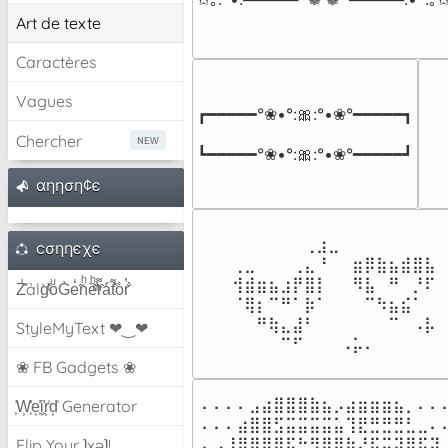
Art de texte
Caractères
Vagues
┏━━━━━°❀•°:🎀:°•❀°━━━━━┓

Chercher
┗━━━━━°❀•°:🎀:°•❀°━━━━━┛
αηηση¢є
⠀⠀⠀⠀⠀⠀⢀⣰⣀⠀⠀⠀⠀⠀⠀⠀⠀

cσηηєχє
⢀⣀⠀⠀⠀⢀⣄⠘⠀⠀⣶⡿⣷⣦⣾⣿⣧

⢺⣾⣶⣦⣰⡟⣿⡇⠀⠀⠻⣧⠀⠛⠀⡘⠏

Z̾̽ảlg̀͐ͭ̽oͧG̀e̒̃nͪȅͪͫ̏̐r͌̑á͑t͌̑͛o̊r̓̐
⠈⢿⡆⠉⠛⠁⡷⠁⠀⠀⠀⠉⠳⣦⣮⠁⠀

⠀⠀⠛⢷⣄⣼⠃⠀⠀⠀⠀⠀⠀⠉⠀⠠⡧

StyleMyText ❤‿❤
⠀⠀⠀⠀⠉⠋⠀⠀⠀⠠⡥⠄⠀⠀⠀⠀⠀
❀ FB Gadgets ❀
⠄⠄⠄⠄⣠⣴⣿⣿⣿⣷⣦⡠⣴⣶⣶⣶⣦⡀⠄⠄⠄
͕͗W͕͕͗͗e͕͕͗͗i͕͕͗͗r͕͗d͕͗ Generator
⠄⠄⠄⣴⣿⣿⣫⣭⣭⣭⣭⣥⢹⣟⣛⣛⣛⣃⣀⠄⠄
⠄⣠⢸⣿⣿⣿⣿⢯⡓⢻⠿⠿⠷⡜⣯⠭⢽⠿⠯⠽⣀
Flip Your ʇxəʇ!