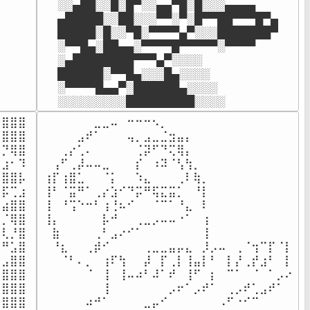
░░▄██░░█░█▀░░▄▄▀█░█░░░▄▄▄▄

▄█████░░██░░░▀▀░▀░█▀▀██▀▀▀█▀▄

█████░█░░▀█░▀▀▀▀▄▀░░░███████▀

░▀▀█▄░██▄▄░▀▀▀▀█▀▀▀▀▀░▀▀▀▀

░▄████████▀▀▀▄▀░░░░

██████░▀▀█▄░░░█▄░░░░

░▀▀▀▀█▄▄▀░██████▄░░░░

░░░░░░░░░█████████░░░░﻿
⣿⣿⣿

⠀⠀⠀⠀⠀⠀⣀⣀⠤⠀⠒⠒⠒⠢⡀⠀⠀⠀⠀⠀⠀⠀⠀⠀⠀⠀⠀⠀⠀⠀

⣿⣿⣿

⠀⠀⠀⠀⣠⠞⠁⠀⠀⠀⢤⡀⣠⣀⣈⣲⣤⡄⠀⠀⠀⠀⠀⠀⠀⠀⠀⠀⠀⠀

⡙⢿⣿

⠀⠀⢀⡔⢁⠄⠀⠀⠀⠀⠀⢈⡽⠋⠙⢍⢿⡄⠀⠀⠀⠀⠀⠀⠀⠀⠀⠀⠀⠀

⣰⠂⠹

⠀⢠⠋⢀⡼⠤⠤⣀⠀⠀⠀⡎⠀⠰⠽⠈⢣⢳⡀⠀⠀⠀⠀⠀⠀⠀⠀⠀⠀⠀

⣿⣿⡧

⢰⡏⢰⣿⣁⠀⠀⠈⡅⠀⠀⠱⣄⠀⠀⠀⢀⠇⢷⡀⠀⠀⠀⠀⠀⠀⠀⠀⠀⠀

⡯⢉⣰

⢸⠃⠈⣭⠛⠁⢀⡔⣱⠊⠙⡭⠛⢯⣍⣭⡁⠀⠘⡇⠀⠀⠀⠀⠀⠀⠀⠀⠀⠀

⣴⣿⣿

⢸⠀⠘⢩⠑⠒⠃⢰⢘⠦⠊⠀⠀⠈⠉⠁⠘⣄⠀⠇⠀⠀⠀⠀⠀⠀⠀⠀⠀⠀

⡈⢿⣿

⢸⡄⠀⠀⠀⠀⠀⡧⠚⠀⠀⢀⣀⡠⠤⠤⠐⠁⠀⢰⠀⠀⠀⠀⠀⠀⠀⠀⠀⠀

⢇⡘⣿

⠀⣷⠀⠀⠀⠀⢀⠃⣠⠔⠊⠁⠀⠀⠀⠀⠀⠀⠀⢸⠀⠀⠀⠀⠀⠀⠀⠀⠀⠀

⠛⣡⣿

⠀⠘⣆⠀⠀⢀⡾⠊⠀⠀⠀⠀⢀⣀⣀⣤⡤⣄⠀⡸⡠⠤⠀⢀⠈⢲⠉⡏⠈⡇

⣠⣿⣿

⠀⠀⠈⠃⠄⡀⠀⢰⠏⢳⠀⠀⡼⠀⡏⢀⡇⢸⣤⡇⠃⠀⡇⡜⢀⡞⣰⠃⠀⡇

⣿⣿⣿

⠀⠀⠀⠀⠀⠈⠀⢸⠀⢸⠤⠴⠃⠼⠁⠞⠀⢸⠋⠀⡆⠀⠉⠁⠀⠈⠀⠁⡠⠔

⣿⣿⣿

⠀⠀⠀⠀⠀⠀⠀⢸⠀⠀⠀⠀⠀⠀⠀⡠⠖⠁⡠⠞⠁⠀⢀⡠⠞⢁⣠⠞⠁⠀

⣿⣿⣿⣿
⠀⠀⠀⠀⠀⠴⠚⠁⠀⠀⠀⠀⣀⡤⠊⠀⠀⠀⠀⠀⠀⠠⠋⠐⠊⠉⠀⠀⠀⠀