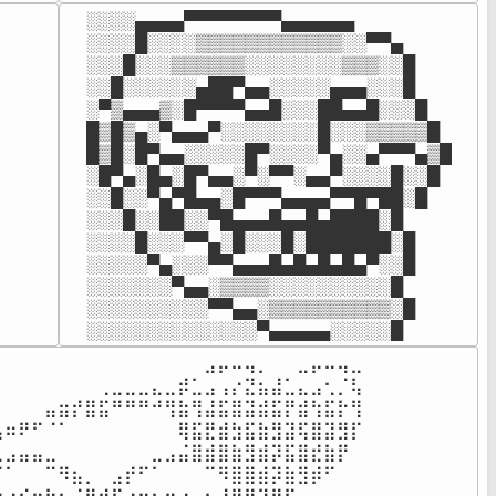


░░░░▄▄▄▄▀▀▀▀▀▀▀▀▄▄▄▄▄▄



░░░░█░░░░▒▒▒▒▒▒▒▒▒▒▒▒░░▀▀▄



░░░█░░░▒▒▒▒▒▒░░░░░░░░▒▒▒░░█



░░█░░░░░░▄██▀▄▄░░░░░▄▄▄░░░█



░▀▒▄▄▄▒░█▀▀▀▀▄▄█░░░██▄▄█░░░█



█▒█▒▄░▀▄▄▄▀░░░░░░░░█░░░▒▒▒▒▒█



█▒█░█▀▄▄░░░░░█▀░░░░▀▄░░▄▀▀▀▄▒█



░█▀▄░█▄░█▀▄▄░▀░▀▀░▄▄▀░░░░█░░█



░░█░░▀▄▀█▄▄░█▀▀▀▄▄▄▄▀▀█▀██░█



░░░█░░██░░▀█▄▄▄█▄▄█▄████░█



░░░░█░░░▀▀▄░█░░░█░███████░█

⠀

░░░░░▀▄░░░▀▀▄▄▄█▄█▄█▄█▄▀░░█

⠀

░░░░░░░▀▄▄░▒▒▒▒░░░░░░░░░░█



░░░░░░░░░░▀▀▄▄░▒▒▒▒▒▒▒▒▒▒░█

⠀
░░░░░░░░░░░░░░▀▄▄▄▄▄░░░░░█
⠀⠀⠀⠀⠀⠀⠀⠀⠀⠀⠀⠀⠀⠀⠀⠀⣠⡤⠤⢤⡀⠀⠀⣀⡤⠤⢤⣀⠀

⠀⠀⠀⠀⠀⠀⠀⠀⢀⣀⣀⣀⣄⣀⡾⣁⣠⢠⡔⣝⣦⣼⣁⣄⣠⢂⡈⢧

⠀⠀⠀⠀⣤⣶⡞⣿⣯⠛⠛⠛⠚⢻⣷⢻⣼⣯⣿⣽⣾⣯⡟⣾⢳⣯⡗⢻

⣠⠶⠟⠋⠈⠁⠀⠀⠀⠀⠀⠀⠀⠀⢿⣯⣟⣾⣳⣯⣷⣻⣽⢯⣿⣽⣻⡏

⣁⣠⣤⣤⣀⠀⠀⠀⠀⠀⠀⠀⣀⣠⣬⣿⣾⣿⣷⣻⣾⡽⣯⣿⣞⣷⡟⠀

⠋⠁⠀⠀⠉⠻⣦⡀⠀⣠⡞⠋⠁⠀⠀⠀⠉⠻⣿⣿⣾⡽⣷⣻⡾⠋⠀⠀
