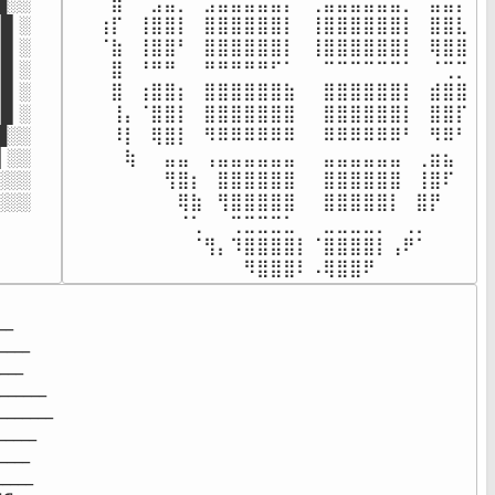
░░

⠀⠀⠀⣿⠀⠀⣠⣤⡀⠀⣠⣤⣤⣤⣤⣤⡄⠀⢀⣤⣤⣤⣤⣤⣤⡀⠀⣤⣤⡄

▌░

⠀⠀⢰⡏⠀⢸⣿⣿⡇⠀⣿⣿⣿⣿⣿⣿⡇⠀⢸⣿⣿⣿⣿⣿⣿⡇⠀⣿⣿⣇

▌░

⠀⠀⠈⣷⠀⢸⣿⣿⠃⠀⣿⣿⣿⣿⣿⣿⡇⠀⢸⣿⣿⣿⣿⣿⣿⡇⠀⢿⣿⣿

▌░

⠀⠀⠀⣿⠀⠘⠛⠛⠀⠀⠛⠛⠛⠛⠛⠋⠁⠀⠀⠉⠉⠉⠉⠉⠉⠁⠀⠈⢉⡉

▌░

⠀⠀⠀⣿⠀⢰⣿⣿⡆⠀⣿⣿⣿⣿⣿⣿⣷⠀⠀⣿⣿⣿⣿⣿⣿⡇⠀⣾⣿⣿

▌░

⠀⠀⠀⢸⡄⠈⣿⣿⡇⠀⣿⣿⣿⣿⣿⣿⣿⠀⠀⣿⣿⣿⣿⣿⣿⡇⠀⣿⣿⡏

░░

⠀⠀⠀⠸⡇⠀⢿⣿⡇⠀⠻⠿⠿⠿⠿⠿⠿⠀⠀⠿⠿⠿⠿⠿⠿⠃⠀⠻⠿⠃

░░

⠀⠀⠀⠀⢷⠀⠀⣤⣤⠀⢠⣤⣤⣤⣤⣤⣤⠀⠀⣤⣤⣤⣤⣤⣤⠀⢀⣶⣦⠀

░░

⠀⠀⠀⠀⠀⠀⠀⢻⣿⡆⠀⣿⣿⣿⣿⣿⣿⠀⠀⣿⣿⣿⣿⣿⣿⠀⢸⣿⠏⠀

░░░
⠀⠀⠀⠀⠀⠀⠀⠀⢿⣷⠀⢻⣿⣿⣿⣿⣿⠀⠀⣿⣿⣿⣿⣿⡇⠀⣿⡟⠀⠀

⠀⠀⠀⠀⠀⠀⠀⠀⠈⢁⠀⠀⢉⣉⣉⣉⣁⠀⠀⣀⣀⣀⣀⡀⠀⢀⡀⠀⠀⠀

⠀⠀⠀⠀⠀⠀⠀⠀⠀⠈⢻⡄⠹⣿⣿⣿⣿⡇⠈⣿⣿⣿⣿⡇⢠⠟⠁⠀⠀⠀

⠀⠀⠀⠀⠀⠀⠀⠀⠀⠀⠀⠀⠀⠻⣿⣿⣿⠇⠠⢿⣿⣿⠟⠀⠀⠀⠀⠀⠀⠀
_

___

__

_____

_____

____

___

___
