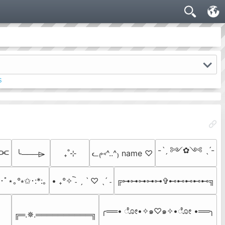
s
-ˋˏ ༻✿༺ ˎˊ-
⫘
₊˚⊹
ᓚ₍⑅^..^₎ name ♡
╰───⌲
:･ﾟ⋆｡°⭒✩･:*:｡
• ₊°✧︡ ˗ ˏ ˋ ♡ ˎˊ ˗
╔⊶⊶⊶⊶⊶✞⊷⊷⊷⊷⊷╗
╭══• ೋ•✧๑♡๑✧•ೋ •══╮

╔═.✵.══════════╗
