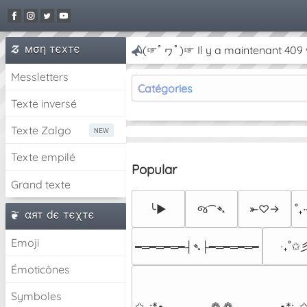
мση тєxтє
(☞ﾟヮﾟ)☞ Il y a maintenant 409 v
Messletters
Catégories
Texte inversé
Texte Zalgo
Texte empilé
Popular
Grand texte
╰►
જ⁀➴
⤜♡→
˚₊
αят dє тєχтє
Emoji
‧₊˚✩
━═━═━═━┤➴├━═━═━═━
Émoticônes
Symboles
✩｡:*•.─────  ❁ ❁  ─────.•*:｡