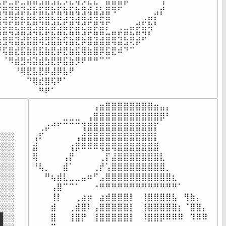
⢒⡴⣊⡶⣓⣦⣬⣻⣾⣫⣔⡲⣆⢶⡰⣄⣆⠘⣿⣿⣽⡿⠋⠀⠀⠀⠀⢠

⣯⢿⣽⣻⡽⣞⡷⣯⣟⡷⣯⢷⣯⢷⣻⢾⣼⣣⣿⠻⠋⠀⠀⠀⠀⠀⣠⡞

⣻⢾⡽⣯⡷⣟⣷⢯⣿⣳⣟⡾⣽⢾⣻⡾⣽⢯⡿⠀⠀⠀⠀⣠⡴⣟⡇

⣻⣯⢿⣳⣿⣻⢾⣟⡷⣟⣾⣟⣯⣿⣳⡿⣯⣿⣃⣤⡴⣶⣟⣯⢿⡝⠀

⣷⣻⢿⣽⣞⣯⣿⢾⣻⣯⣷⢯⣷⣟⡷⣿⣽⣾⣿⢿⣽⣳⢟⡾⠋⠀⠀

⠙⢯⣿⣞⣯⣷⣟⣯⣷⣟⡾⣟⣷⣯⢿⣷⣿⡿⣯⣟⠾⠙⠉⠀⠀⠀⠀

⠀⠈⠻⣾⣻⢾⣽⣾⣳⣟⡿⣯⣷⡻⠟⠛⠛⠉⠉⠀⠀⠀⠀⠀⠀⠀⠀

⠀⠀⠀⠘⢿⣟⣧⣟⡿⣼⡿⣧⠟⠀⠀⠀⠀⠀⠀⠀⠀⠀⠀⠀⠀⠀⠀

⠀⠀⠀⠀⠀⠙⢿⣞⣿⢯⠟⠁⠀⠀⠀⠀⠀⠀⠀⠀⠀⠀⠀⠀⠀⠀⠀

⠀⠀⠀⠀⠀⠀⠀⠛⠟⠁⠀⠀⠀⠀
⠀⠀⠀⠀⠀⠀⠀⠀⠀⠀⢠⣶⣿⣿⣿⣿⣿⣿⣿⣿⣶⣤⡄⠀⠀⠀⠀⠀⠀⠀

⠀⠀⠀⠀⠀⣀⣀⣀⠀⢠⣿⣿⣿⣿⣿⣿⣿⣿⣿⣿⣿⡿⠃⠀⠀⠀⠀⠀⠀⠀

⠀⢀⡴⠚⠋⠉⠉⠉⢹⣿⣿⣿⣿⣿⣿⣿⣿⣿⣿⣿⡏⠀⠀⠀⠀⠀⠀⠀⠀⠀

░░

⢠⠏⠀⠀⠀⠀⠀⢠⣾⣿⣿⣿⣿⣿⣿⣿⣿⣿⣿⣿⡇⠀⠀⠀⠀⠀⠀⠀⠀⠀

░░

⣾⠀⠀⠀⠀⠀⢰⡿⠿⠿⠿⢿⣿⢿⣿⣿⣿⣿⣿⣿⣿⠀⠀⠀⠀⠀⠀⠀⠀⠀

░░

⢿⠀⠀⠀⠀⢠⡟⠀⠀⠀⠀⢀⡏⣼⣿⣿⣿⣿⣿⣿⣿⣇⠀⠀⠀⠀⠀⠀⠀⠀

░░

⠘⢧⡀⠀⠀⣾⠁⠀⠀⠀⢀⡞⢡⣿⣿⣿⣿⣿⣿⣿⣿⣿⡀⠀⠀⠀⠀⠀⠀⠀

░░

⠀⠀⠛⢦⣾⣇⣀⣀⣤⠶⠋⣠⣿⣿⣿⣿⣿⣿⣿⣿⣿⣿⣿⣆⠀⠀⠀⠀⠀⠀

░░

⠀⠀⠀⢠⣿⠉⠉⠁⠀⠀⠐⠛⠛⠛⠛⠛⠛⠛⠛⠛⠛⠛⠛⠛⠁⠀⠀⠀⠀⠀

░░

⠀⠀⠀⢸⡇⠀⠀⢀⣴⡶⠀⣴⣾⣿⣿⣿⡇⠀⢸⣿⣿⣿⣿⣧⠀⢻⣷⡄⠀⠀

░░

⠀⠀⠀⣾⠀⠀⢀⣾⣿⠇⢠⣿⣿⣿⣿⣿⡇⠀⢸⣿⣿⣿⣿⣿⡆⠈⣿⣿⡄⠀

░░

⠀⠀⠀⣿⠀⠀⢸⣿⡟⠀⢸⣿⣿⣿⣿⣿⡇⠀⠸⣿⣿⡿⠿⠿⠿⠀⠹⠿⠿⠀
