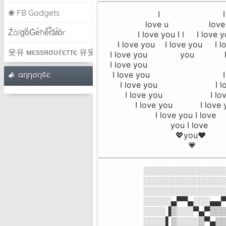
❀ FB Gadgets
                     I                         I 
                love u                love 
Z̾ảlg̀͐oͧG̀e̒̃nȅ̐r͌̑á͑t͛o̊r
             I love you I l     I love yo
     I love you    I love you     I l
웃유 мєѕѕяσυℓєттє 유웃
  I love you             you            
  I love you                             
αηηση¢є
   I love you                            
      I love you                       I
        I love you                   I l
            I love you           I love 
                    I love you I love   

                          you I love 

                            💖you❤︎

                                 💗
░░░░░░░░░░░░░░░
░░░░░░░░░░░░░░░
░░░░░░░░░░░░░░░
░░░░░▄▀▀▄░░░▄▄▀
░░░░▐▒░░░▀▄▀▒▒▒
░░░░▌▒░░░░▒▀▄▒▒