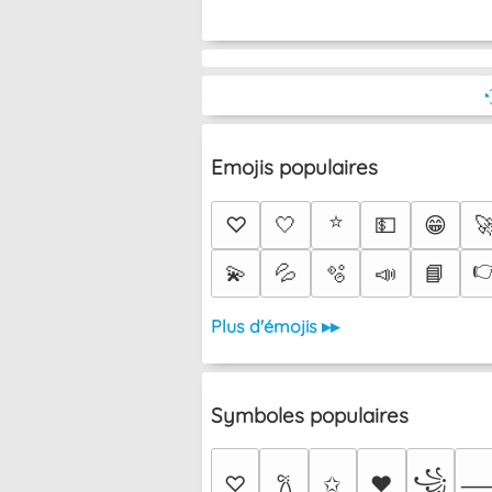
◔
Emojis populaires
⭐
♡
🤍
💵
😁


💫
💦
🫧
📣
📘
Plus d'émojis ▸▸
Symboles populaires
꧁
♡
✩
♥
𐙚