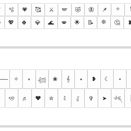
⭐
✅
🫧
💗
🥰
⚔️
🪽
🤣
🦋
📌
❄️

💖
🍀
💎
🌊
💋
🌟
📝
🤔
✧
⭒
❀
𝄞
⭑
❥
☾
⋆
⸻
𓆉
✰
ৎ୭
♬
❤
✮
ﾐ
𝜉
✞
➤
𓆈