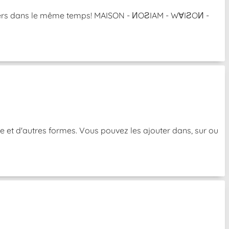
l'envers dans le même temps! MAISON - ИOƧIAM - W∀IƧOИ -
e et d'autres formes. Vous pouvez les ajouter dans, sur ou