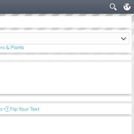
rs & Plants
ts
◔͜͡◔ Flip Your Text