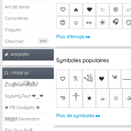
Art de texte
♡
🔥
❤️
✨
🌸
Caractères
🎧
😍
☺️
👀
☀️

Vagues
Plus d'émojis ▸▸
Chercher
αηηση¢є
Symboles populaires
cσηηєχє
༄
꧁
♡
♥
𐙚
Z̾̽ảlg̀͐ͭ̽oͧG̀e̒̃nͪȅͪͫ̏̐r͌̑á͑t͌̑͛o̊r̓̐
༒︎
StyleMyText ❤‿❤
ఌ
★
☕︎
✩
❀ FB Gadgets ❀
Plus de symboles ▸▸
͕͗W͕͕͗͗e͕͕͗͗i͕͕͗͗r͕͗d͕͗ Generator
Flip Your ʇxəʇ!