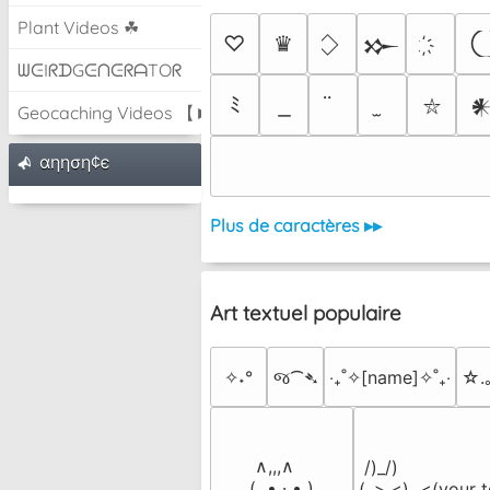
Plant Videos ☘
♡
♛
𒁍
ᗯᕮIᖇᗪGᕮᑎᕮᖇᗩTOᖇ
ﾐ

⛥
Geocaching Videos 【►】
αηηση¢є
Plus de caractères ▸▸
Art textuel populaire
✧˖°
જ⁀➴
‎‧₊˚✧[name]✧˚₊‧
☆.
 ∧,,,∧

 /)_/)

(  ̳• · • ̳)

(,,>.<)  <(your t