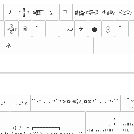
ﾒ
𒋲
𒍫
𒈙
𒈝
𒈱
؄
☠
✈

𒅒
𒊹
𒌐
ネ
⠀:¨ ·.
ﾟﾟ･*:.｡..｡.:*ﾟ:*:✼✿ ❁ཻུ۪۪⸙͎ ✿✼:*ﾟ:.｡..｡.:*･ﾟﾟ
｡.:*　　.｡.:*☆
⠀ `· 
⠀⠀⠀⠀⠀⠀⢀⣰⣀⠀⠀⠀⠀
⢀⣀⠀⠀⠀⢀⣄⠘⠀⠀⣶⡿⣷
 /)  /)  ~ ┏━━━━━━━━┓

⢺⣾⣶⣦⣰⡟⣿⡇⠀⠀⠻⣧⠀
( •-• )  ~ ♡ You are amazing ♡

ext)
