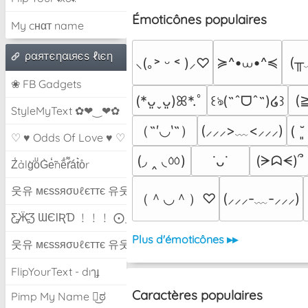
Émoticônes populaires
My cнαт name
ραятєηαιяєѕ ℓιєη
≽^•⩊•^≼
(╥
⸜(｡˃ ᵕ ˂ )⸝♡
❀ FB Gadgets
(
(*ᴗ͈ˬᴗ͈)ꕤ*.ﾟ
꒰ঌ(˶ˆᗜˆ˵)໒꒱
StyleMyText ✿❤‿❤✿
（˶′◡‵˶）
(⸝⸝⸝>﹏<⸝⸝⸝)
( ˘
♡ ♥ Odds Of Love ♥ ♡
(◞ ‸ ◟ㆀ)
(ᗒᗣᗕ)՞
˙ᴗ˙
Z̾ảlg̀͐oͧG̀e̒̃nȅ̐r͌̑á͑t͛o̊r
웃유 мєѕѕяσυℓєттє 유웃
（＾◡＾）♡
(⸝⸝⸝-﹏-⸝⸝⸝)
Ƹ̵̡Ӝ̵̨̄Ʒ ƜЄƖƦƊ ﹗﹗﹗ ⨀_⨀
Plus d'émoticônes ▸▸
웃유 мєѕѕяσυℓєттє 유웃
FlipYourText - dıๅɟ
Caractères populaires
Pimp My Name ಠ͜ಠ