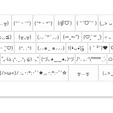
﹏╥)
(ദ്ദി˙ᗜ˙)
( ˶ˆᗜˆ˵ )
(˶ᵔ ᵕ ᵔ˶)
(˶˃ ᵕ ˂˶)
(,,> ᴗ
≧◡≦)
(╥_╥)
(⇀‸↼‶)
⊹ ₊
(⸝⸝´꒳`⸝⸝)
(♡ˊ͈ ꒳ ˋ͈)
(⸝⸝๑  ̫ ๑⸝⸝⸝)
( ˘ ³˘)♥
ʕ
͈ ᵕ ˘͈♡)
꒰ᐢ. .ᐢ꒱
!(•̀ᴗ•́)و ̑̑
(づ｡◕‿‿◕｡)づ
ᜊ(
/ᐠ. ｡.ᐟ\ᵐᵉᵒʷˎˊ˗
˚₊‧꒰ა ₍ᐢ.  ̫.ᐢ₎ ໒꒱ ‧₊˚
╥﹏╥
（｡>
(ﾉ>ω<)ﾉ :｡･:*:･ﾟ’★,｡･:*:･ﾟ’☆