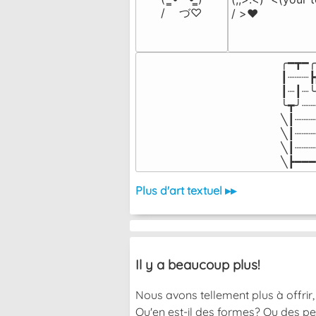
/    づ♡
/ >❤️
╭━┳━╭
┃┈┈┈┣
┃┈┃┈╰
╰┳╯┈┈
╲┃┈┈┈
╲┃┈┈┈
╲┃┈┈┈
╲┣━━━
Plus d'art textuel ▸▸
Il y a beaucoup plus!
Nous avons tellement plus à offrir, 
Qu'en est-il des formes? Ou des pe