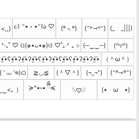
૮꒰ ˶• ༝ •˶꒱ა ♡
(º﹃º)
(˶˃⤙˂˶)
(_　_|||)
 <,,)
  ⁺‧₊˚ ♡ ପ(๑•ᴗ•๑)ଓ ♡˚₊‧⁺ ₊ ⊹
(─‿‿─)
(꒪▿꒪)
（＾ω＾）
•̫͡•ʕ•̫͡•ʔ•̫͡•ʔ•̫͡•ʕ•̫͡•ʔ•̫͡•ʕ•̫͡•ʕ•̫͡•ʔ•̫͡•ʔ•̫͡•
 ‘ ⩊ ‘𖦹)ᜊ
(＾▽＾)
≧◡≦
(¬_¬”)
(˶º⤙º˶)
≽^•༚• ྀིྀ≼
‿‿<｡ ）
(•　ω　•)
𓆩♡𓆪