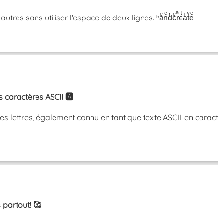
res sans utiliser l'espace de deux lignes. ᵇaͤnͨdͬcͤrͣeͭaͥtͮeͤ
caractères ASCII 🅰️
 lettres, également connu en tant que texte ASCII, en caractè
 partout! 🥰