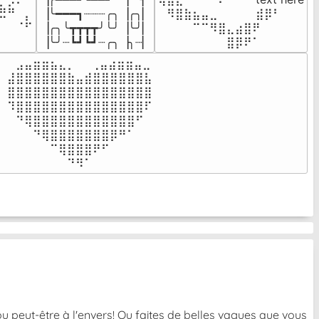
⣦⣮⠁⠀

▕╰━━━┓┈┈┈╭╮▕╭╮▏

⠀⠻⣿⣷⣦⣤⣀⠀⠀⠀ ⠀⣾⡿⠃⠀

⠉⠀⠠⡧

▕╭╮╰┳┳┳┳╯╰╯▕╰╯▏

⠀⠀⠀⠀⠉⠉⠻⣿⣄⣴⣿⠟⠀⠀⠀

⠀⠀⠀⠀
▕╰╯┈┗┛┗┛┈╭╮▕╮┈▏
⠀⠀⠀⠀⠀⠀⠀⠀⣿⡿⠟⠁⠀⠀⠀
⠀⣠⣤⣶⣶⣦⣄⡀  ⠀⢀⣤⣴⣶⣶⣤⣀⠀

⣼⣿⣿⣿⣿⣿⣿⣷⣤⣾⣿⣿⣿⣿⣿⣿⣧

⣿⣿⣿⣿⣿⣿⣿⣿⣿⣿⣿⣿⣿⣿⣿⣿⣿

⠹⣿⣿⣿⣿⣿⣿⣿⣿⣿⣿⣿⣿⣿⣿⣿⠏

⠀⠙⢿⣿⣿⣿⣿⣿⣿⣿⣿⣿⣿⣿⣿⠋⠀

⠀⠀⠀⠙⢿⣿⣿⣿⣿⣿⣿⣿⡿⠛⠁⠀⠀

⠀⠀⠀⠀⠀⠉⢿⣿⣿⣿⠟⠋⠀⠀⠀⠀⠀

⠀⠀⠀⠀⠀⠀⠀⠙⠻⠁⠀⠀⠀⠀⠀⠀⠀⠀⠀⠀⠀⠀⠀
u peut-être à l'envers! Ou faites de belles vagues que vous