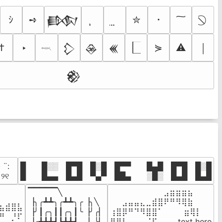
ｼ
➺
✮
･
𒁃
†
‣
⋟
⚠
￨
𒁷
𒊲
𒌍
𓎖
𒆙
· ¨:⠀

█  █░░ █▀█ █░█ █▀▀  █▄█ █▀█ █░█

. ୨୧⠀
█  █▄▄ █▄█ ▀▄▀ ██▄  ░█░ █▄█ █▄█
▔▔▔▔▔╲

⠀⠀⠀⠀⠀⠀⠀⠀⠀⣠⣶⣶⣶⣦⠀⠀

⠀⠀⠀⠀

▕╮╭┻┻╮╭┻┻╮╭▕╮╲

⠀⠀⣠⣤⣤⣄⣀⣾⣿⠟⠛⠻⢿⣷⠀

⣦⣾⣿⣧

▕╯┃╭╮┃┃╭╮┃╰▕╯╭▏

⢰⣿⡿⠛⠙⠻⣿⣿⠁⠀⠀ ⠀⣶⢿⡇

⠛⠀⡘⠏

▕╭┻┻┻┛┗┻┻┛  ▕  ╰▏

⢿⣿⣇⠀⠀⠀⠈⠏⠀⠀⠀ text here
