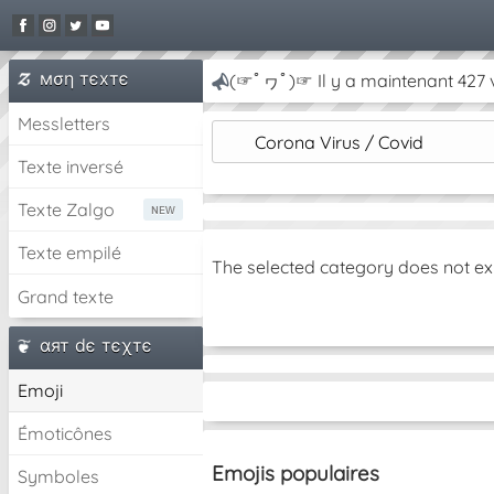
мση тєxтє
(☞ﾟヮﾟ)☞ Il y a maintenant 427 v
Messletters
Corona Virus / Covid
Texte inversé
Texte Zalgo
Texte empilé
The selected category does not ex
Grand texte
αят dє тєχтє
Emoji
Émoticônes
Emojis populaires
Symboles