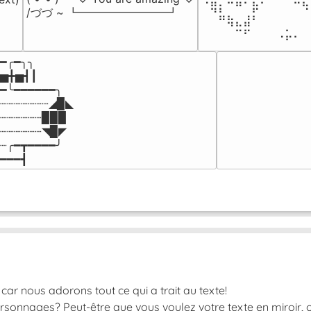
⠈⢿⡆⠉⠛⠁⡷⠁⠀⠀⠀⠉⠳
/づづ ~ ┗━━━━━━━━┛
⠀⠀⠛⢷⣄⣼⠃⠀⠀⠀⠀⠀⠀
⠀⠀⠀⠀⠉⠋⠀⠀⠀⠠⡥⠄⠀
━╭━╮╮

▅╋▅┫┃

━╰━━━━━━╮

┈┈┈┈┈┈┈◢▉◣

┈┈┈┈┈┈▉▉▉

┈┈┈┈┈┈◥▉◤

┈╭━┳━━━━╯

━━━┫﻿
car nous adorons tout ce qui a trait au texte!
rsonnages? Peut-être que vous voulez votre texte en miroir, o