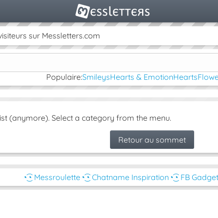
isiteurs sur Messletters.com
Populaire:
Smileys
Hearts & Emotion
Hearts
Flowe
ist (anymore). Select a category from the menu.
Retour au sommet
◔͜͡◔ Messroulette
◔͜͡◔ Chatname Inspiration
◔͜͡◔ FB Gadge