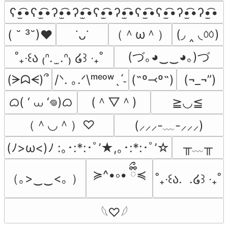
ʕ•̫͡•ʕ•̫͡•ʔ•̫͡•ʔ•̫͡•ʕ•̫͡•ʔ•̫͡•ʕ•̫͡•ʕ•̫͡•ʔ•̫͡•ʔ•̫͡•
（＾ω＾）
(◞ ‸ ◟ㆀ)
( ˘ ³˘)♥
˙ᴗ˙
(づ｡◕‿‿◕｡)づ
˚₊‧꒰ა ₍ᐢ.  ̫.ᐢ₎ ໒꒱ ‧₊˚
(ᗒᗣᗕ)՞
/ᐠ. ｡.ᐟ\ᵐᵉᵒʷˎˊ˗
(˶º⤙º˶)
(¬_¬”)
ᜊ( ‘ ⩊ ‘𖦹)ᜊ
(＾▽＾)
≧◡≦
（＾◡＾）♡
(⸝⸝⸝-﹏-⸝⸝⸝)
╥﹏╥
(ﾉ>ω<)ﾉ :｡･:*:･ﾟ’★,｡･:*:･ﾟ’☆
≽^•༚• ྀིྀ≼
（｡>‿‿<｡ ）
˚₊‧꒰ა.  .໒꒱ ‧₊˚
𓆩♡𓆪