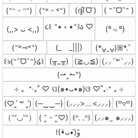
(ദ്ദി˙ᗜ˙)
( ˶ˆᗜˆ˵ )
(˶ᵔ ᵕ ᵔ˶)
(˶˃ ᵕ ˂˶)
૮꒰ ˶• ༝ •˶꒱ა ♡
(º﹃º)
(,,> ᴗ <,,)
(˶˃⤙˂˶)
(_　_|||)
(*ᴗ͈ˬᴗ͈)ꕤ*.ﾟ
(╥_╥)
(≧◡≦)
꒰ঌ(˶ˆᗜˆ˵)໒꒱
(⸝⸝´꒳`⸝⸝)
(⇀‸↼‶)
⊹ ₊  ⁺‧₊˚ ♡ ପ(๑•ᴗ•๑)ଓ ♡˚₊‧⁺ ₊ ⊹
(─‿‿─)
(⸝⸝⸝>﹏<⸝⸝⸝)
(♡ˊ͈ ꒳ ˋ͈)
(꒪▿꒪)
（˶′◡‵˶）
(⸝⸝๑  ̫ ๑⸝⸝⸝)
( ˘͈ ᵕ ˘͈♡)
꒰ᐢ. .ᐢ꒱
!(•̀ᴗ•́)و ̑̑