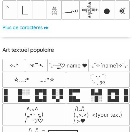
؄
𒀱
𒊹
𒌍
𓆣
Plus de caractères ▸▸
Art textuel populaire
જ⁀➴
✧˖°
˚₊·—̳͟͞͞♡ name ♥️
‎‧₊˚✧[name]✧˚₊‧
⠀:¨ ·.· ¨:⠀

☆.｡.:*　　.｡.:*☆
⠀ `· . ୨୧⠀
█  █░░ █▀█ █░█ █▀▀  █▄█ █▀█ █░█
█  █▄▄ █▄█ ▀▄▀ ██▄  ░█░ █▄█ █▄
 ∧,,,∧

 /)_/)

(  ̳• · • ̳)

(,,>.<)  <(your text)

/    づ♡
/ >❤️
 /)  /)  ~ ┏━━━━━━━━┓
