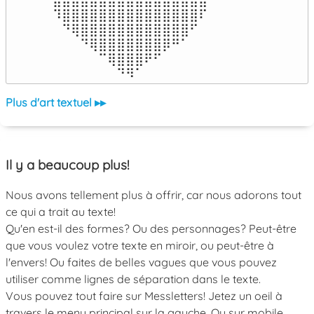
⠹⣿⣿⣿⣿⣿⣿⣿⣿⣿⣿⣿⣿⣿⣿⣿⠏

⠀⠙⢿⣿⣿⣿⣿⣿⣿⣿⣿⣿⣿⣿⣿⠋⠀

⠀⠀⠀⠙⢿⣿⣿⣿⣿⣿⣿⣿⡿⠛⠁⠀⠀

⠀⠀⠀⠀⠀⠉⢿⣿⣿⣿⠟⠋⠀⠀⠀⠀⠀

⠀⠀⠀⠀⠀⠀⠀⠙⠻⠁⠀⠀⠀⠀⠀⠀⠀⠀⠀⠀⠀⠀⠀
Plus d'art textuel ▸▸
Il y a beaucoup plus!
Nous avons tellement plus à offrir, car nous adorons tout
ce qui a trait au texte!
Qu'en est-il des formes? Ou des personnages? Peut-être
que vous voulez votre texte en miroir, ou peut-être à
l'envers! Ou faites de belles vagues que vous pouvez
utiliser comme lignes de séparation dans le texte.
Vous pouvez tout faire sur Messletters! Jetez un oeil à
travers le menu principal sur la gauche. Ou sur mobile,