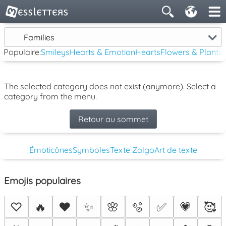
Families
Populaire:
Smileys
Hearts & Emotion
Hearts
Flowers & Plants
The selected category does not exist (anymore). Select a
category from the menu.
Retour au sommet
Émoticônes
Symboles
Texte Zalgo
Art de texte
Emojis populaires
♡
🔥
❤️
✨
🌸
🫧
✅
💗
🥰