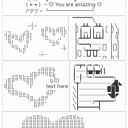
( •-• )  ~ ♡ You are amazing ♡

/づづ ~ ┗━━━━━━━━┛
▔▔▔▔▔╲

⠀⠀⠀⠀⠀⠀⢀⣰⣀⠀⠀⠀⠀⠀⠀⠀⠀

▕╮╭┻┻╮╭┻┻╮╭▕╮╲

⢀⣀⠀⠀⠀⢀⣄⠘⠀⠀⣶⡿⣷⣦⣾⣿⣧

▕╯┃╭╮┃┃╭╮┃╰▕╯╭▏

⢺⣾⣶⣦⣰⡟⣿⡇⠀⠀⠻⣧⠀⠛⠀⡘⠏

▕╭┻┻┻┛┗┻┻┛  ▕  ╰▏

⠈⢿⡆⠉⠛⠁⡷⠁⠀⠀⠀⠉⠳⣦⣮⠁⠀

▕╰━━━┓┈┈┈╭╮▕╭╮▏

⠀⠀⠛⢷⣄⣼⠃⠀⠀⠀⠀⠀⠀⠉⠀⠠⡧

▕╭╮╰┳┳┳┳╯╰╯▕╰╯▏

⠀⠀⠀⠀⠉⠋⠀⠀⠀⠠⡥⠄⠀⠀⠀⠀⠀
▕╰╯┈┗┛┗┛┈╭╮▕╮┈▏
╭━┳━╭━╭━╮╮

⠀⠀⠀⠀⠀⠀⠀⠀⠀⣠⣶⣶⣶⣦⠀⠀

┃┈┈┈┣▅╋▅┫┃

⠀⠀⣠⣤⣤⣄⣀⣾⣿⠟⠛⠻⢿⣷⠀

┃┈┃┈╰━╰━━━━━━╮

⢰⣿⡿⠛⠙⠻⣿⣿⠁⠀⠀ ⠀⣶⢿⡇

╰┳╯┈┈┈┈┈┈┈┈┈◢▉◣

⢿⣿⣇⠀⠀⠀⠈⠏⠀⠀⠀ text here

╲┃┈┈┈┈┈┈┈┈┈▉▉▉

⠀⠻⣿⣷⣦⣤⣀⠀⠀⠀ ⠀⣾⡿⠃⠀

╲┃┈┈┈┈┈┈┈┈┈◥▉◤

⠀⠀⠀⠀⠉⠉⠻⣿⣄⣴⣿⠟⠀⠀⠀

╲┃┈┈┈┈╭━┳━━━━╯

⠀⠀⠀⠀⠀⠀⠀⠀⣿⡿⠟⠁⠀⠀⠀
╲┣━━━━━━┫﻿
⠀⣠⣤⣶⣶⣦⣄⡀  ⠀⢀⣤⣴⣶⣶⣤⣀⠀

⣼⣿⣿⣿⣿⣿⣿⣷⣤⣾⣿⣿⣿⣿⣿⣿⣧

⣿⣿⣿⣿⣿⣿⣿⣿⣿⣿⣿⣿⣿⣿⣿⣿⣿
