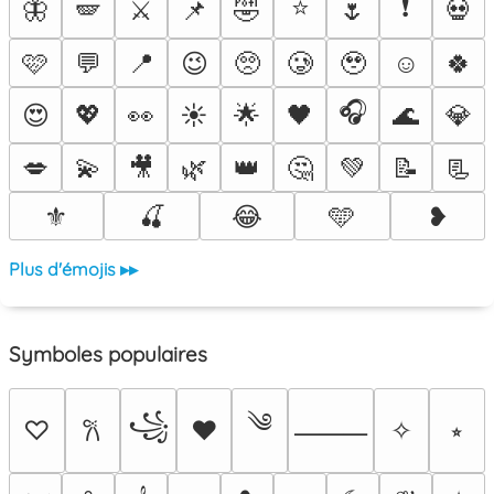
⭐
❗
🦋
🪽
⚔️
📌
🤣
🌷
💀
🩷
💬
📍
😉
🥺
🥲
🥹
☺️
🍀
🎧
😍
💖
👀
☀️
🌟
🖤
🌊
💎
💋
💫
🎥
🌿
👑
🤔
💚
📝
📃
⚜️
🍒
😂
🩵
❥
Plus d'émojis ▸▸
Symboles populaires
༄
꧁
♡
♥
✧
⭒
𐙚
⸻