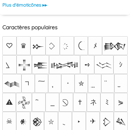
Plus d'émoticônes ▸▸
Caractères populaires
♡
♛
ﾒ
𒁍
𒁃
➺
ｼ
𒋲
𒍫
𒈙
𒈱
･
✮
𒈝
ネ
⚠
†
ﾐ
⋟
𒅒
☠
‣
✈
𒀭
𒆙
𒁷
𒈑
⛥