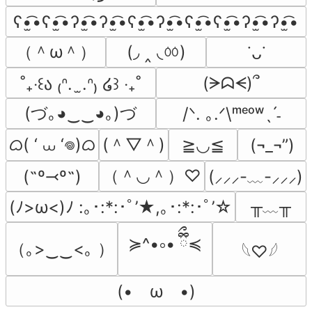
ʕ•̫͡•ʕ•̫͡•ʔ•̫͡•ʔ•̫͡•ʕ•̫͡•ʔ•̫͡•ʕ•̫͡•ʕ•̫͡•ʔ•̫͡•ʔ•̫͡•
（＾ω＾）
(◞ ‸ ◟ㆀ)
˙ᴗ˙
(ᗒᗣᗕ)՞
˚₊‧꒰ა ₍ᐢ.  ̫.ᐢ₎ ໒꒱ ‧₊˚
(づ｡◕‿‿◕｡)づ
/ᐠ. ｡.ᐟ\ᵐᵉᵒʷˎˊ˗
ᜊ( ‘ ⩊ ‘𖦹)ᜊ
(＾▽＾)
≧◡≦
(¬_¬”)
（＾◡＾）♡
(˶º⤙º˶)
(⸝⸝⸝-﹏-⸝⸝⸝)
╥﹏╥
(ﾉ>ω<)ﾉ :｡･:*:･ﾟ’★,｡･:*:･ﾟ’☆
≽^•༚• ྀིྀ≼
（｡>‿‿<｡ ）
𓆩♡𓆪
(•　ω　•)