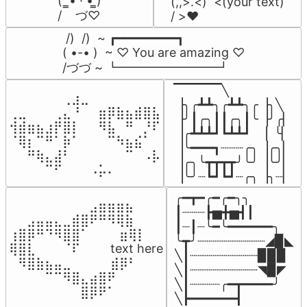
(  ̳• · • ̳)

(,,>.<)  <(your text)

/    づ♡
/ >❤️
 /)  /)  ~ ┏━━━━━━━━┓

( •-• )  ~ ♡ You are amazing ♡

/づづ ~ ┗━━━━━━━━┛
▔▔▔▔▔╲

⠀⠀⠀⠀⠀⠀⢀⣰⣀⠀⠀⠀⠀⠀⠀⠀⠀

▕╮╭┻┻╮╭┻┻╮╭▕╮╲

⢀⣀⠀⠀⠀⢀⣄⠘⠀⠀⣶⡿⣷⣦⣾⣿⣧

▕╯┃╭╮┃┃╭╮┃╰▕╯╭▏

⢺⣾⣶⣦⣰⡟⣿⡇⠀⠀⠻⣧⠀⠛⠀⡘⠏

▕╭┻┻┻┛┗┻┻┛  ▕  ╰▏

⠈⢿⡆⠉⠛⠁⡷⠁⠀⠀⠀⠉⠳⣦⣮⠁⠀

▕╰━━━┓┈┈┈╭╮▕╭╮▏

⠀⠀⠛⢷⣄⣼⠃⠀⠀⠀⠀⠀⠀⠉⠀⠠⡧

▕╭╮╰┳┳┳┳╯╰╯▕╰╯▏

⠀⠀⠀⠀⠉⠋⠀⠀⠀⠠⡥⠄⠀⠀⠀⠀⠀
▕╰╯┈┗┛┗┛┈╭╮▕╮┈▏
╭━┳━╭━╭━╮╮

⠀⠀⠀⠀⠀⠀⠀⠀⠀⣠⣶⣶⣶⣦⠀⠀

┃┈┈┈┣▅╋▅┫┃

⠀⠀⣠⣤⣤⣄⣀⣾⣿⠟⠛⠻⢿⣷⠀

┃┈┃┈╰━╰━━━━━━╮

⢰⣿⡿⠛⠙⠻⣿⣿⠁⠀⠀ ⠀⣶⢿⡇

╰┳╯┈┈┈┈┈┈┈┈┈◢▉◣

⢿⣿⣇⠀⠀⠀⠈⠏⠀⠀⠀ text here

╲┃┈┈┈┈┈┈┈┈┈▉▉▉

⠀⠻⣿⣷⣦⣤⣀⠀⠀⠀ ⠀⣾⡿⠃⠀

╲┃┈┈┈┈┈┈┈┈┈◥▉◤

⠀⠀⠀⠀⠉⠉⠻⣿⣄⣴⣿⠟⠀⠀⠀

╲┃┈┈┈┈╭━┳━━━━╯

⠀⠀⠀⠀⠀⠀⠀⠀⣿⡿⠟⠁⠀⠀⠀
╲┣━━━━━━┫﻿