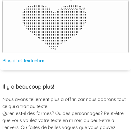
⠀⣠⣤⣶⣶⣦⣄⡀  ⠀⢀⣤⣴⣶⣶⣤⣀⠀

⣼⣿⣿⣿⣿⣿⣿⣷⣤⣾⣿⣿⣿⣿⣿⣿⣧

⣿⣿⣿⣿⣿⣿⣿⣿⣿⣿⣿⣿⣿⣿⣿⣿⣿

⠹⣿⣿⣿⣿⣿⣿⣿⣿⣿⣿⣿⣿⣿⣿⣿⠏

⠀⠙⢿⣿⣿⣿⣿⣿⣿⣿⣿⣿⣿⣿⣿⠋⠀

⠀⠀⠀⠙⢿⣿⣿⣿⣿⣿⣿⣿⡿⠛⠁⠀⠀

⠀⠀⠀⠀⠀⠉⢿⣿⣿⣿⠟⠋⠀⠀⠀⠀⠀

⠀⠀⠀⠀⠀⠀⠀⠙⠻⠁⠀⠀⠀⠀⠀⠀⠀⠀⠀⠀⠀⠀⠀
Plus d'art textuel ▸▸
Il y a beaucoup plus!
Nous avons tellement plus à offrir, car nous adorons tout
ce qui a trait au texte!
Qu'en est-il des formes? Ou des personnages? Peut-être
que vous voulez votre texte en miroir, ou peut-être à
l'envers! Ou faites de belles vagues que vous pouvez