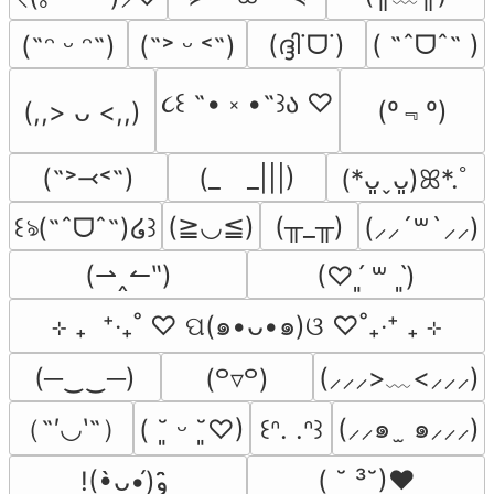
(ദ്ദി˙ᗜ˙)
( ˶ˆᗜˆ˵ )
(˶ᵔ ᵕ ᵔ˶)
(˶˃ ᵕ ˂˶)
૮꒰ ˶• ༝ •˶꒱ა ♡
(º﹃º)
(,,> ᴗ <,,)
(˶˃⤙˂˶)
(_　_|||)
(*ᴗ͈ˬᴗ͈)ꕤ*.ﾟ
(≧◡≦)
(╥_╥)
꒰ঌ(˶ˆᗜˆ˵)໒꒱
(⸝⸝´꒳`⸝⸝)
(⇀‸↼‶)
(♡ˊ͈ ꒳ ˋ͈)
⊹ ₊  ⁺‧₊˚ ♡ ପ(๑•ᴗ•๑)ଓ ♡˚₊‧⁺ ₊ ⊹
(─‿‿─)
(⸝⸝⸝>﹏<⸝⸝⸝)
(꒪▿꒪)
（˶′◡‵˶）
(⸝⸝๑  ̫ ๑⸝⸝⸝)
( ˘͈ ᵕ ˘͈♡)
꒰ᐢ. .ᐢ꒱
( ˘ ³˘)♥
!(•̀ᴗ•́)و ̑̑