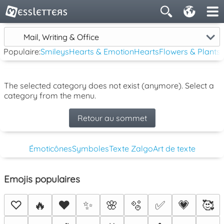
Mail, Writing & Office
Populaire:
Smileys
Hearts & Emotion
Hearts
Flowers & Plants
The selected category does not exist (anymore). Select a
category from the menu.
Retour au sommet
Émoticônes
Symboles
Texte Zalgo
Art de texte
Emojis populaires
♡
🔥
❤️
✨
🌸
🫧
✅
💗
🥰