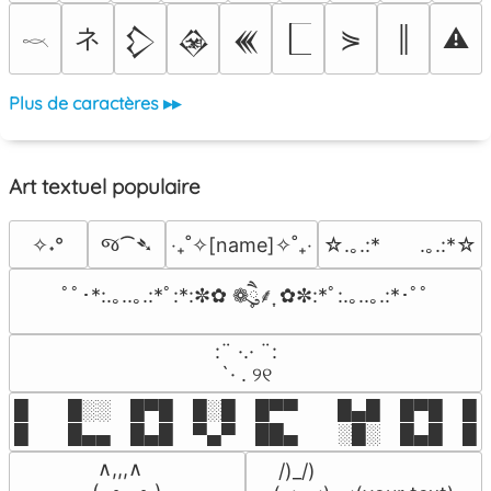
ネ
⋟
║
⚠
𒁷
𒊲
𒌍
𓎖
Plus de caractères ▸▸
Art textuel populaire
જ⁀➴
✧˖°
‎‧₊˚✧[name]✧˚₊‧
☆.｡.:*　　.｡.:*☆
ﾟﾟ･*:.｡..｡.:*ﾟ:*:✼✿ ❁ཻུ۪۪⸙͎ ✿✼:*ﾟ:.｡..｡.:*･ﾟﾟ
⠀:¨ ·.· ¨:⠀

⠀ `· . ୨୧⠀
█  █░░ █▀█ █░█ █▀▀  █▄█ █▀█ █░█
█  █▄▄ █▄█ ▀▄▀ ██▄  ░█░ █▄█ █▄
 ∧,,,∧

 /)_/)
