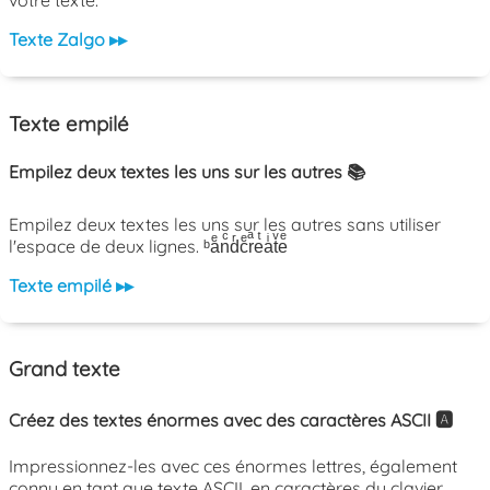
votre texte.
Texte Zalgo ▸▸
Texte empilé
Empilez deux textes les uns sur les autres 📚
Empilez deux textes les uns sur les autres sans utiliser
l'espace de deux lignes. ᵇaͤnͨdͬcͤrͣeͭaͥtͮeͤ
Texte empilé ▸▸
Grand texte
Créez des textes énormes avec des caractères ASCII 🅰️
Impressionnez-les avec ces énormes lettres, également
connu en tant que texte ASCII, en caractères du clavier