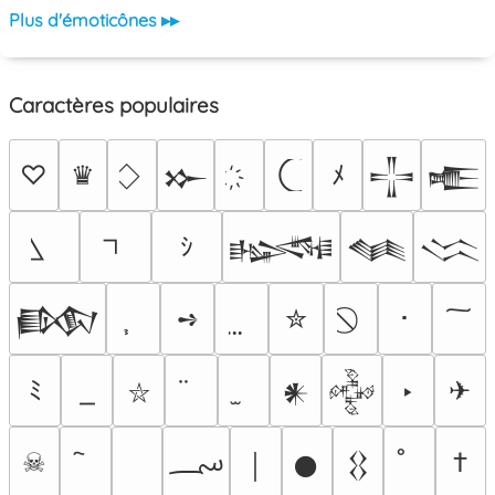
Plus d'émoticônes ▸▸
Caractères populaires
♡
♛
ﾒ
𒁍
𒋲
𒍫
ｼ
𒈙
𒈝
𒈱
➺
✮
･
𒁃
ﾐ
‣
✈
𒀭
𒅒
⛥
؄
☠
†
￨
𒊹
𒌐