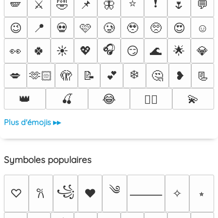
⭐
❗
🪽
⚔️
🤣
📌
🦋
🌷
💬
😉
📍
💀
🩷
🥲
🥹
🥺
😍
☺️
🎧
👀
🍀
☀️
💖
😏
🌊
🌟
💎
❄️
💋
🫶🏻
🫣
📝
💕
🤔
❥
📃
👑
🍒
😂
💫
❤️‍🔥
Plus d'émojis ▸▸
Symboles populaires
༄
꧁
♡
♥
✧
⭒
𐙚
⸻