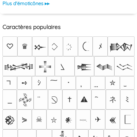
Plus d'émoticônes ▸▸
Caractères populaires
♡
♛
ﾒ
𒁍
𒁃
𒈙
𒋲
𒍫
𒈝
𒈱
➺
ｼ
･
✮
ネ
†
⚠
ﾐ
𒅒
⋟
☠
✈
𒆙
𒀭
𒌍
⛥
𓎖