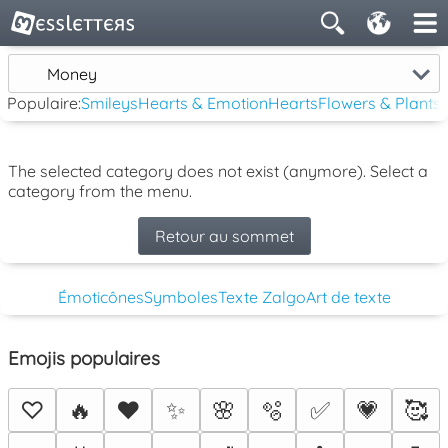
Money
Populaire:
Smileys
Hearts & Emotion
Hearts
Flowers & Plants
The selected category does not exist (anymore). Select a
category from the menu.
Retour au sommet
Émoticônes
Symboles
Texte Zalgo
Art de texte
Emojis populaires
♡
🔥
❤️
✨
🌸
🫧
✅
💗
🥰