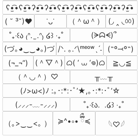
ʕ•̫͡•ʕ•̫͡•ʔ•̫͡•ʔ•̫͡•ʕ•̫͡•ʔ•̫͡•ʕ•̫͡•ʕ•̫͡•ʔ•̫͡•ʔ•̫͡•
（＾ω＾）
(◞ ‸ ◟ㆀ)
( ˘ ³˘)♥
˙ᴗ˙
(ᗒᗣᗕ)՞
˚₊‧꒰ა ₍ᐢ.  ̫.ᐢ₎ ໒꒱ ‧₊˚
(づ｡◕‿‿◕｡)づ
/ᐠ. ｡.ᐟ\ᵐᵉᵒʷˎˊ˗
(˶º⤙º˶)
(＾▽＾)
ᜊ( ‘ ⩊ ‘𖦹)ᜊ
(¬_¬”)
≧◡≦
（＾◡＾）♡
╥﹏╥
(ﾉ>ω<)ﾉ :｡･:*:･ﾟ’★,｡･:*:･ﾟ’☆
(⸝⸝⸝-﹏-⸝⸝⸝)
˚₊‧꒰ა.  .໒꒱ ‧₊˚
≽^•༚• ྀིྀ≼
（｡>‿‿<｡ ）
𓆩♡𓆪