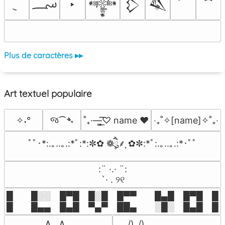
؄
‣
𒀱
𒁷
𒈑
Plus de caractères ▸▸
Art textuel populaire
જ⁀➴
✧˖°
˚₊·—̳͟͞͞♡ name ♥️
‎‧₊˚✧[name]✧˚₊‧
ﾟﾟ･*:.｡..｡.:*ﾟ:*:✼✿ ❁ཻུ۪۪⸙͎ ✿✼:*ﾟ:.｡..｡.:*･ﾟﾟ
⠀:¨ ·.· ¨:⠀

⠀ `· . ୨୧⠀
█  █░░ █▀█ █░█ █▀▀  █▄█ █▀█ █░█
█  █▄▄ █▄█ ▀▄▀ ██▄  ░█░ █▄█ █▄
 ∧,,,∧

 /)_/)
