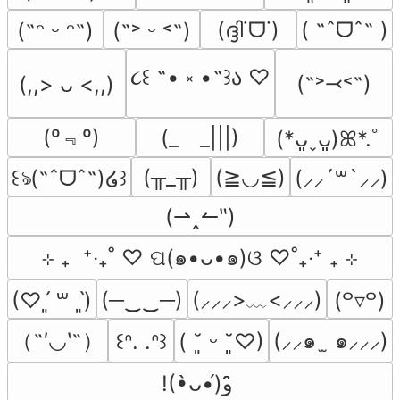
(ദ്ദി˙ᗜ˙)
( ˶ˆᗜˆ˵ )
(˶ᵔ ᵕ ᵔ˶)
(˶˃ ᵕ ˂˶)
૮꒰ ˶• ༝ •˶꒱ა ♡
(˶˃⤙˂˶)
(,,> ᴗ <,,)
(º﹃º)
(_　_|||)
(*ᴗ͈ˬᴗ͈)ꕤ*.ﾟ
(╥_╥)
(≧◡≦)
꒰ঌ(˶ˆᗜˆ˵)໒꒱
(⸝⸝´꒳`⸝⸝)
(⇀‸↼‶)
⊹ ₊  ⁺‧₊˚ ♡ ପ(๑•ᴗ•๑)ଓ ♡˚₊‧⁺ ₊ ⊹
(─‿‿─)
(⸝⸝⸝>﹏<⸝⸝⸝)
(♡ˊ͈ ꒳ ˋ͈)
(꒪▿꒪)
（˶′◡‵˶）
(⸝⸝๑  ̫ ๑⸝⸝⸝)
꒰ᐢ. .ᐢ꒱
( ˘͈ ᵕ ˘͈♡)
!(•̀ᴗ•́)و ̑̑