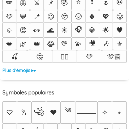
⭐
❗
🪽
🦋
⚔️
📌
🤣
🌷
💀
🩷
💬
📍
😉
🥹
🥺
🍀
💖
🥲
🎧
☺️
😍
👀
🌊
☀️
💎
🌟
🖤
💋
🌿
👑
😂
💚
💫
🎥
🎶
⚜️
🍒
🤔
🩵
🫶🏻
❤️‍🔥
Plus d'émojis ▸▸
Symboles populaires
༄
꧁
♡
♥
✧
⭒
𐙚
⸻