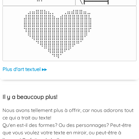
╲┣━━━━━━┫﻿
⠀⣠⣤⣶⣶⣦⣄⡀  ⠀⢀⣤⣴⣶⣶⣤⣀⠀

⣼⣿⣿⣿⣿⣿⣿⣷⣤⣾⣿⣿⣿⣿⣿⣿⣧

⣿⣿⣿⣿⣿⣿⣿⣿⣿⣿⣿⣿⣿⣿⣿⣿⣿

⠹⣿⣿⣿⣿⣿⣿⣿⣿⣿⣿⣿⣿⣿⣿⣿⠏

⠀⠙⢿⣿⣿⣿⣿⣿⣿⣿⣿⣿⣿⣿⣿⠋⠀

⠀⠀⠀⠙⢿⣿⣿⣿⣿⣿⣿⣿⡿⠛⠁⠀⠀

⠀⠀⠀⠀⠀⠉⢿⣿⣿⣿⠟⠋⠀⠀⠀⠀⠀

⠀⠀⠀⠀⠀⠀⠀⠙⠻⠁⠀⠀⠀⠀⠀⠀⠀⠀⠀⠀⠀⠀⠀
Plus d'art textuel ▸▸
Il y a beaucoup plus!
Nous avons tellement plus à offrir, car nous adorons tout
ce qui a trait au texte!
Qu'en est-il des formes? Ou des personnages? Peut-être
que vous voulez votre texte en miroir, ou peut-être à