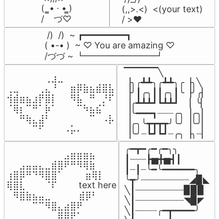
(  ̳• · • ̳)

(,,>.<)  <(your text)

/    づ♡
/ >❤️
 /)  /)  ~ ┏━━━━━━━━┓

( •-• )  ~ ♡ You are amazing ♡

/づづ ~ ┗━━━━━━━━┛
▔▔▔▔▔╲

⠀⠀⠀⠀⠀⠀⢀⣰⣀⠀⠀⠀⠀⠀⠀⠀⠀

▕╮╭┻┻╮╭┻┻╮╭▕╮╲

⢀⣀⠀⠀⠀⢀⣄⠘⠀⠀⣶⡿⣷⣦⣾⣿⣧

▕╯┃╭╮┃┃╭╮┃╰▕╯╭▏

⢺⣾⣶⣦⣰⡟⣿⡇⠀⠀⠻⣧⠀⠛⠀⡘⠏

▕╭┻┻┻┛┗┻┻┛  ▕  ╰▏

⠈⢿⡆⠉⠛⠁⡷⠁⠀⠀⠀⠉⠳⣦⣮⠁⠀

▕╰━━━┓┈┈┈╭╮▕╭╮▏

⠀⠀⠛⢷⣄⣼⠃⠀⠀⠀⠀⠀⠀⠉⠀⠠⡧

▕╭╮╰┳┳┳┳╯╰╯▕╰╯▏

⠀⠀⠀⠀⠉⠋⠀⠀⠀⠠⡥⠄⠀⠀⠀⠀⠀
▕╰╯┈┗┛┗┛┈╭╮▕╮┈▏
╭━┳━╭━╭━╮╮

⠀⠀⠀⠀⠀⠀⠀⠀⠀⣠⣶⣶⣶⣦⠀⠀

┃┈┈┈┣▅╋▅┫┃

⠀⠀⣠⣤⣤⣄⣀⣾⣿⠟⠛⠻⢿⣷⠀

┃┈┃┈╰━╰━━━━━━╮

⢰⣿⡿⠛⠙⠻⣿⣿⠁⠀⠀ ⠀⣶⢿⡇

╰┳╯┈┈┈┈┈┈┈┈┈◢▉◣

⢿⣿⣇⠀⠀⠀⠈⠏⠀⠀⠀ text here

╲┃┈┈┈┈┈┈┈┈┈▉▉▉

⠀⠻⣿⣷⣦⣤⣀⠀⠀⠀ ⠀⣾⡿⠃⠀

╲┃┈┈┈┈┈┈┈┈┈◥▉◤

⠀⠀⠀⠀⠉⠉⠻⣿⣄⣴⣿⠟⠀⠀⠀

╲┃┈┈┈┈╭━┳━━━━╯

⠀⠀⠀⠀⠀⠀⠀⠀⣿⡿⠟⠁⠀⠀⠀