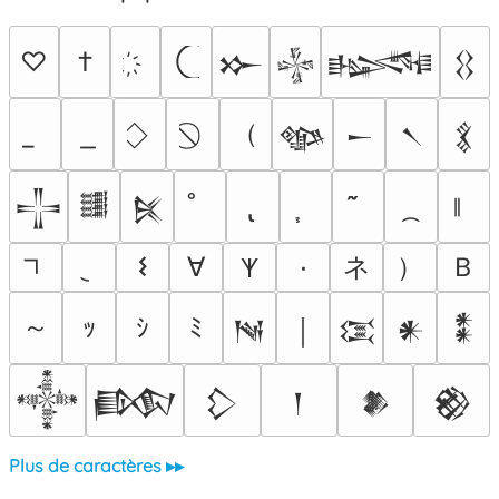
♡
†
𒁍
𒈔
𒈙
𒌐
（
𒀲
𒀸
𒀹
𒃽
𒋲
𒌃
𒍮
ネ
）
Ｂ
𐌔
∀
٠
𐊵
～
ｯ
ｼ
ﾐ
𒀃
￨
𒀬
𒀭
𒀮
𒀱
𒁃
𒁷
𒁹
𒆎
𒆙
Plus de caractères ▸▸