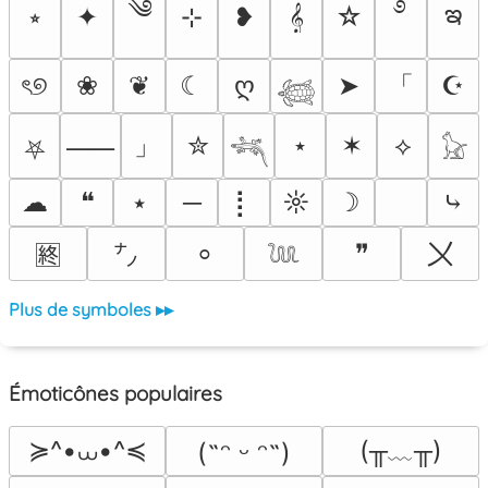
༄
࿔
ఇ
⭒
✦
⊹
❥
𝄞
☆
「
ৎ୭
❀
❦
☾
ღ
➤
☪
𓆉
」
✮
⋆
✶
⟡
⸺
⛧
𓆈
𓃠
☁
❝
⭑
─
⡇
☼
☽
⤷
〤
❞
⸰
🈡
㌨
𓆙
Plus de symboles ▸▸
Émoticônes populaires
≽^•⩊•^≼
(╥﹏╥)
(˶ᵔ ᵕ ᵔ˶)