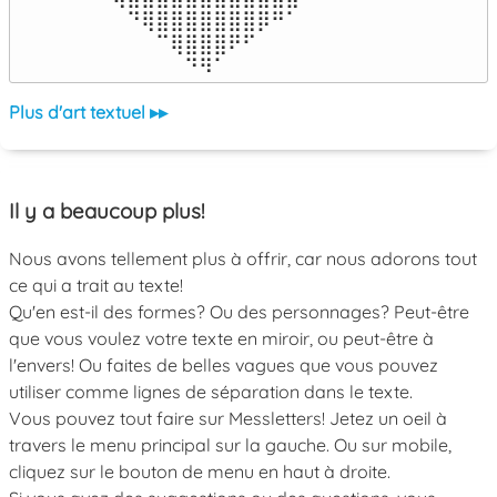
⠀⠀⠀⠙⢿⣿⣿⣿⣿⣿⣿⣿⡿⠛⠁⠀⠀

⠀⠀⠀⠀⠀⠉⢿⣿⣿⣿⠟⠋⠀⠀⠀⠀⠀

⠀⠀⠀⠀⠀⠀⠀⠙⠻⠁⠀⠀⠀⠀⠀⠀⠀⠀⠀⠀⠀⠀⠀
Plus d'art textuel ▸▸
Il y a beaucoup plus!
Nous avons tellement plus à offrir, car nous adorons tout
ce qui a trait au texte!
Qu'en est-il des formes? Ou des personnages? Peut-être
que vous voulez votre texte en miroir, ou peut-être à
l'envers! Ou faites de belles vagues que vous pouvez
utiliser comme lignes de séparation dans le texte.
Vous pouvez tout faire sur Messletters! Jetez un oeil à
travers le menu principal sur la gauche. Ou sur mobile,
cliquez sur le bouton de menu en haut à droite.