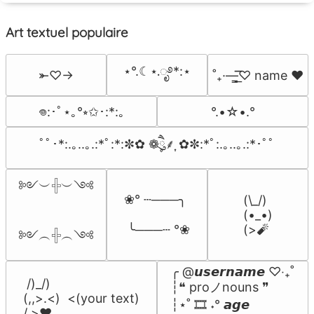
Art textuel populaire
⋆°.☾⋆.ೃ࿔*:⋆
⤜♡→
˚₊·—̳͟͞͞♡ name ♥️
°.•☆•.°
𖦹:･ﾟ⋆｡°⭒✩･:*:｡
ﾟﾟ･*:.｡..｡.:*ﾟ:*:✼✿ ❁ཻུ۪۪⸙͎ ✿✼:*ﾟ:.｡..｡.:*･ﾟﾟ
༻︶𓏶︶༺

❀° ┄───╮

(\_/)

(•_•)

 ╰───┄ °❀
(>🧨
༻︵𓏶︵༺
╭ @𝙪𝙨𝙚𝙧𝙣𝙖𝙢𝙚 ♡‧₊˚

 /)_/)

┆❝ proノnouns ❞

(,,>.<)  <(your text)

┆⋆˚ 🎞️ ˖° 𝙖𝙜𝙚

/ >❤️