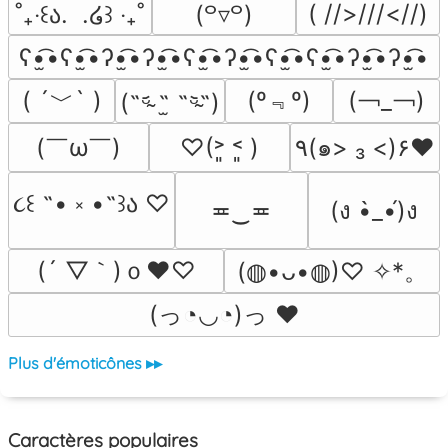
( //>///<//)
˚₊‧꒰ა.  .໒꒱ ‧₊˚
(꒪▿꒪)
ʕ•̫͡•ʕ•̫͡•ʔ•̫͡•ʔ•̫͡•ʕ•̫͡•ʔ•̫͡•ʕ•̫͡•ʕ•̫͡•ʔ•̫͡•ʔ•̫͡•
( ´﹀` )
(º﹃º)
(￢_￢)
(˵ᵕ̴᷄ ˶̫ ˶ᵕ̴᷅˵)
(￣ω￣﻿)
♡(˃͈ ˂͈ )
٩(๑> ₃ <)۶♥
૮꒰ ˶• ༝ •˶꒱ა ♡
≖‿≖
(ง •̀_•́)ง
(´ ▽｀)ｏ♥♡
(◍•ᴗ•◍)♡ ✧*。
(っ◔◡◔)っ ♥
Plus d'émoticônes ▸▸
Caractères populaires