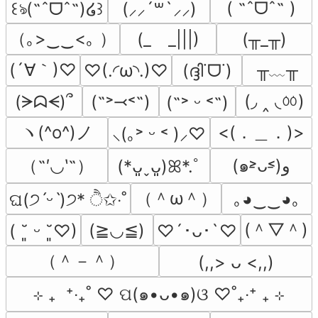
( ˶ˆᗜˆ˵ )
꒰ঌ(˶ˆᗜˆ˵)໒꒱
(⸝⸝´꒳`⸝⸝)
（｡>‿‿<｡ ）
(_　_|||)
(╥_╥)
(´∀｀)♡
╥﹏╥
♡(.◜ω◝.)♡
(ദ്ദി˙ᗜ˙)
(◞ ‸ ◟ㆀ)
(ᗒᗣᗕ)՞
(˶˃⤙˂˶)
(˶˃ ᵕ ˂˶)
ヽ(^o^)ノ
<(．＿．)>
⸜(｡˃ ᵕ ˂ )⸝♡
（˶′◡‵˶）
(๑˃̵ᴗ˂̵)و
(*ᴗ͈ˬᴗ͈)ꕤ*.ﾟ
（＾ω＾）
｡◕‿‿◕｡
ଘ(੭ˊᵕˋ)੭* ੈ✩‧˚
(＾▽＾)
(≧◡≦)
( ˘͈ ᵕ ˘͈♡)
♡´･ᴗ･`♡
（＾－＾）
(,,> ᴗ <,,)
⊹ ₊  ⁺‧₊˚ ♡ ପ(๑•ᴗ•๑)ଓ ♡˚₊‧⁺ ₊ ⊹