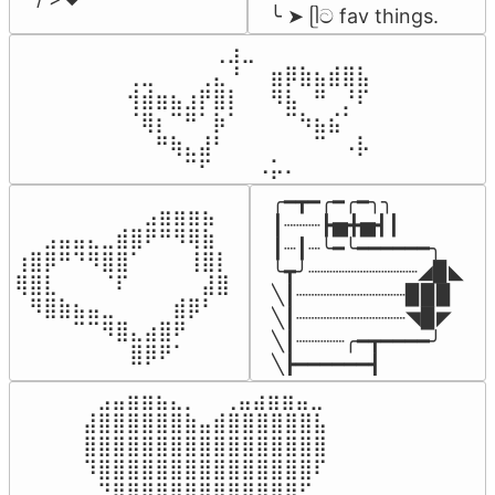
╰ ➤ ᥫට fav things.
⠀⠀⠀⠀⠀⠀⢀⣰⣀⠀⠀⠀⠀⠀⠀⠀⠀

⢀⣀⠀⠀⠀⢀⣄⠘⠀⠀⣶⡿⣷⣦⣾⣿⣧

⢺⣾⣶⣦⣰⡟⣿⡇⠀⠀⠻⣧⠀⠛⠀⡘⠏

⠈⢿⡆⠉⠛⠁⡷⠁⠀⠀⠀⠉⠳⣦⣮⠁⠀

⠀⠀⠛⢷⣄⣼⠃⠀⠀⠀⠀⠀⠀⠉⠀⠠⡧

⠀⠀⠀⠀⠉⠋⠀⠀⠀⠠⡥⠄⠀⠀⠀⠀⠀
╭━┳━╭━╭━╮╮

⠀⠀⠀⠀⠀⠀⠀⠀⠀⣠⣶⣶⣶⣦⠀⠀

┃┈┈┈┣▅╋▅┫┃

⠀⠀⣠⣤⣤⣄⣀⣾⣿⠟⠛⠻⢿⣷⠀

┃┈┃┈╰━╰━━━━━━╮

⢰⣿⡿⠛⠙⠻⣿⣿⠁⠀⠀⠀⢸⣿⡇

╰┳╯┈┈┈┈┈┈┈┈┈◢▉◣

⢿⣿⣇⠀⠀⠀⠈⠏⠀⠀⠀⠀⠀⣼⣿⠀

╲┃┈┈┈┈┈┈┈┈┈▉▉▉

⠀⠻⣿⣷⣦⣤⣀⠀⠀⠀⠀⣾⡿⠃⠀

╲┃┈┈┈┈┈┈┈┈┈◥▉◤

⠀⠀⠀⠀⠉⠉⠻⣿⣄⣴⣿⠟⠀⠀⠀

╲┃┈┈┈┈╭━┳━━━━╯

⠀⠀⠀⠀⠀⠀⠀⠀⣿⡿⠟⠁⠀⠀⠀⠀
╲┣━━━━━━┫﻿
⠀⣠⣤⣶⣶⣦⣄⡀  ⠀⢀⣤⣴⣶⣶⣤⣀⠀

⣼⣿⣿⣿⣿⣿⣿⣷⣤⣾⣿⣿⣿⣿⣿⣿⣧

⣿⣿⣿⣿⣿⣿⣿⣿⣿⣿⣿⣿⣿⣿⣿⣿⣿

⠹⣿⣿⣿⣿⣿⣿⣿⣿⣿⣿⣿⣿⣿⣿⣿⠏

⠀⠙⢿⣿⣿⣿⣿⣿⣿⣿⣿⣿⣿⣿⣿⠋⠀
