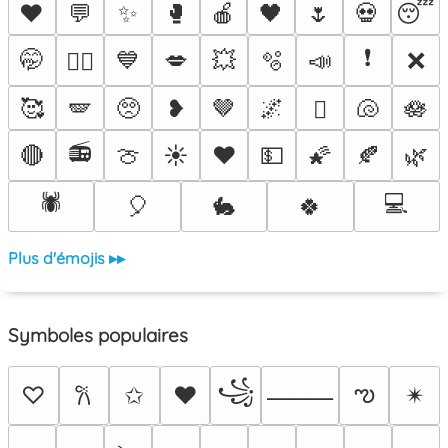
♥️
💬
✨
🥊
🍎
🖤
🌷
💀
😴
❗
🤭
💙
💋
💥
🫧
📣
❌
❤️‍🔥
🥰
🪽
🥺
❥
🤎
🌌
🐚
🪷
🫟
📻
🔴
🍈
☀️
❤️
💵
🌠
🍂
🌿
🕷️
💻
🎈
🐇
🍀
Plus d'émojis ▸▸
Symboles populaires
꧁
ఌ
♡
✩
♥
✴︎
𐙚
⸻