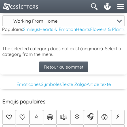
Working From Home
Populaire:
Smileys
Hearts & Emotion
Hearts
Flowers & Plants
The selected category does not exist (anymore). Select a
category from the menu.
Retour au sommet
Émoticônes
Symboles
Texte Zalgo
Art de texte
Emojis populaires
⭐
❄️
🎧
⚡
♡
🤍
😁
🎼
😲