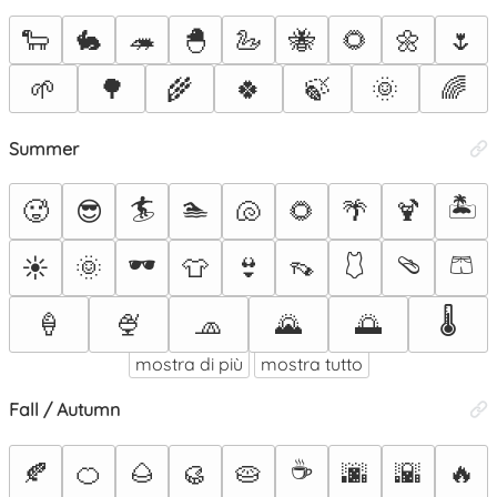
🐑
🐇
🦔
🐣
🦢
🐝
🌻
🌼
🌷
🌱
🌳
🌾
🍀
🍃
🌞
🌈
Summer
🏄
🏊
🏝️
🥵
😎
🐚
🌻
🌴
🍹
🕶️
🩱
🩴
🩳
☀️
🌞
👕
👙
👡
🌡️
🍦
🍨
🧢
🌄
🌅
mostra di più
mostra tutto
Fall / Autumn
☕
🍂
🍊
🌰
🥮
🥧
🌆
🌇
🔥