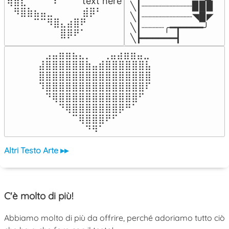
⢿⣿⣇⠀⠀⠀⠈⠏⠀⠀⠀ text here

╲┃┈┈┈┈┈┈┈┈┈▉▉▉

⠀⠻⣿⣷⣦⣤⣀⠀⠀⠀ ⠀⣾⡿⠃⠀

╲┃┈┈┈┈┈┈┈┈┈◥▉◤

⠀⠀⠀⠀⠉⠉⠻⣿⣄⣴⣿⠟⠀⠀⠀

╲┃┈┈┈┈╭━┳━━━━╯

⠀⠀⠀⠀⠀⠀⠀⠀⣿⡿⠟⠁⠀⠀⠀
╲┣━━━━━━┫﻿
⠀⣠⣤⣶⣶⣦⣄⡀  ⠀⢀⣤⣴⣶⣶⣤⣀⠀

⣼⣿⣿⣿⣿⣿⣿⣷⣤⣾⣿⣿⣿⣿⣿⣿⣧

⣿⣿⣿⣿⣿⣿⣿⣿⣿⣿⣿⣿⣿⣿⣿⣿⣿

⠹⣿⣿⣿⣿⣿⣿⣿⣿⣿⣿⣿⣿⣿⣿⣿⠏

⠀⠙⢿⣿⣿⣿⣿⣿⣿⣿⣿⣿⣿⣿⣿⠋⠀

⠀⠀⠀⠙⢿⣿⣿⣿⣿⣿⣿⣿⡿⠛⠁⠀⠀

⠀⠀⠀⠀⠀⠉⢿⣿⣿⣿⠟⠋⠀⠀⠀⠀⠀

⠀⠀⠀⠀⠀⠀⠀⠙⠻⠁⠀⠀⠀⠀⠀⠀⠀⠀⠀⠀⠀⠀⠀
Altri Testo Arte ▸▸
C'è molto di più!
Abbiamo molto di più da offrire, perché adoriamo tutto ciò