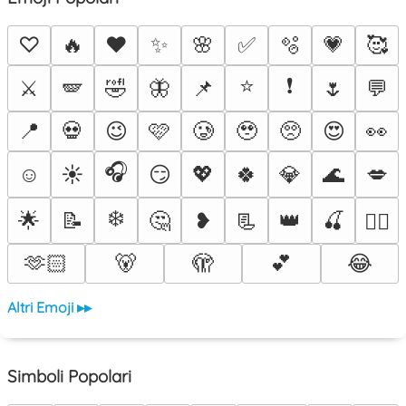
♡
🔥
❤️
✨
🌸
✅
🫧
💗
🥰
⭐
❗
⚔️
🪽
🤣
🦋
📌
🌷
💬
📍
💀
😉
🩷
🥲
🥹
🥺
😍
👀
🎧
☺️
☀️
😏
💖
🍀
💎
🌊
💋
❄️
🌟
📝
🤔
❥
📃
👑
🍒
❤️‍🔥
🫶🏻
🐻
🫣
💕
😂
Altri Emoji ▸▸
Simboli Popolari