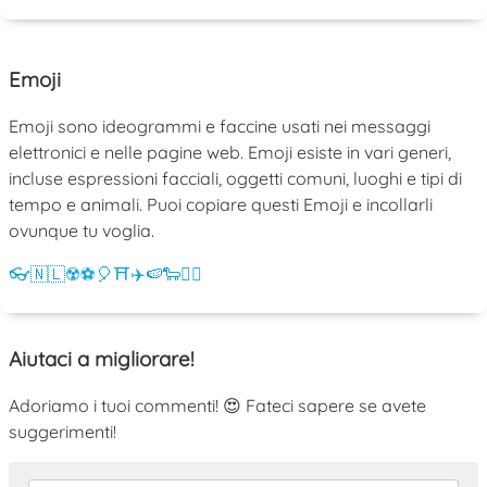
Emoji
Emoji sono ideogrammi e faccine usati nei messaggi
elettronici e nelle pagine web. Emoji esiste in vari generi,
incluse espressioni facciali, oggetti comuni, luoghi e tipi di
tempo e animali. Puoi copiare questi Emoji e incollarli
ovunque tu voglia.
👓
🇳🇱
☢️
⚽
🎈
⛩️
✈️
🍉
🐑
💁‍♀️
Aiutaci a migliorare!
Adoriamo i tuoi commenti! 😍 Fateci sapere se avete
suggerimenti!