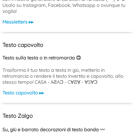
Usalo su Instagram, Facebook, Whatsapp o ovunque tu
voglia!
Messletters ▸▸
Testo capovolto
Testo sulla testa o in retromarcia 🙃
Trasforma il tuo testo a testa in giù, metterlo in
retromarcia o rendere il testo invertito e capovolto, allo
stesso tempo! CASA - AƧAƆ - C∀Ƨ∀ - ∀S∀Ɔ
Testo capovolto ▸▸
Testo Zalgo
Su, giù e barrato decorazioni di testo banda 〰️