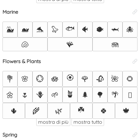
Marine
🐟
🐳
🐋
🐬
🦭
🐠
🐡
🦈
🐙
🐚
🪸
🪼
Flowers & Plants
🏵️
💐
🌸
💮
🪷
🌹
🥀
🌺
🌻
🪴
🌼
🌷
🪻
🌱
🌲
🌳
🌴
🪾
☘️
🌵
🌾
🌿
🍀
🍁
mostra di più
mostra tutto
Spring