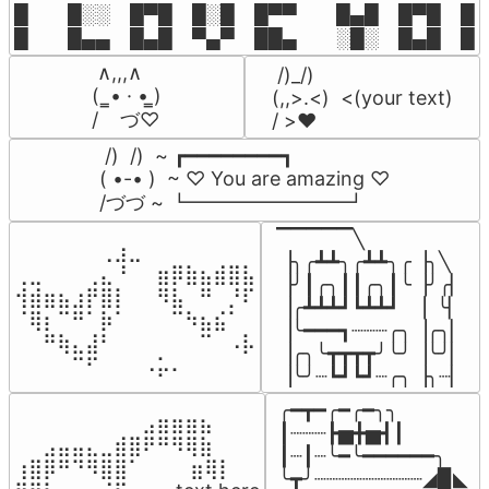
█  █░░ █▀█ █░█ █▀▀  █▄█ █▀█ █░█
█  █▄▄ █▄█ ▀▄▀ ██▄  ░█░ █▄█ █▄
 ∧,,,∧

 /)_/)

(  ̳• · • ̳)

(,,>.<)  <(your text)

/    づ♡
/ >❤️
 /)  /)  ~ ┏━━━━━━━━┓

( •-• )  ~ ♡ You are amazing ♡

/づづ ~ ┗━━━━━━━━┛
▔▔▔▔▔╲

⠀⠀⠀⠀⠀⠀⢀⣰⣀⠀⠀⠀⠀⠀⠀⠀⠀

▕╮╭┻┻╮╭┻┻╮╭▕╮╲

⢀⣀⠀⠀⠀⢀⣄⠘⠀⠀⣶⡿⣷⣦⣾⣿⣧

▕╯┃╭╮┃┃╭╮┃╰▕╯╭▏

⢺⣾⣶⣦⣰⡟⣿⡇⠀⠀⠻⣧⠀⠛⠀⡘⠏

▕╭┻┻┻┛┗┻┻┛  ▕  ╰▏

⠈⢿⡆⠉⠛⠁⡷⠁⠀⠀⠀⠉⠳⣦⣮⠁⠀

▕╰━━━┓┈┈┈╭╮▕╭╮▏

⠀⠀⠛⢷⣄⣼⠃⠀⠀⠀⠀⠀⠀⠉⠀⠠⡧

▕╭╮╰┳┳┳┳╯╰╯▕╰╯▏

⠀⠀⠀⠀⠉⠋⠀⠀⠀⠠⡥⠄⠀⠀⠀⠀⠀
▕╰╯┈┗┛┗┛┈╭╮▕╮┈▏
╭━┳━╭━╭━╮╮

⠀⠀⠀⠀⠀⠀⠀⠀⠀⣠⣶⣶⣶⣦⠀⠀

┃┈┈┈┣▅╋▅┫┃

⠀⠀⣠⣤⣤⣄⣀⣾⣿⠟⠛⠻⢿⣷⠀

┃┈┃┈╰━╰━━━━━━╮

⢰⣿⡿⠛⠙⠻⣿⣿⠁⠀⠀ ⠀⣶⢿⡇

╰┳╯┈┈┈┈┈┈┈┈┈◢▉◣
