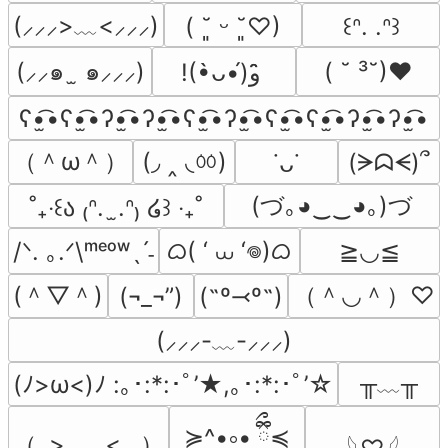
(⸝⸝⸝>﹏<⸝⸝⸝)
( ˘͈ ᵕ ˘͈♡)
꒰ᐢ. .ᐢ꒱
(⸝⸝๑  ̫ ๑⸝⸝⸝)
( ˘ ³˘)♥
!(•̀ᴗ•́)و ̑̑
ʕ•̫͡•ʕ•̫͡•ʔ•̫͡•ʔ•̫͡•ʕ•̫͡•ʔ•̫͡•ʕ•̫͡•ʕ•̫͡•ʔ•̫͡•ʔ•̫͡•
（＾ω＾）
(◞ ‸ ◟ㆀ)
(ᗒᗣᗕ)՞
˙ᴗ˙
(づ｡◕‿‿◕｡)づ
˚₊‧꒰ა ₍ᐢ.  ̫.ᐢ₎ ໒꒱ ‧₊˚
ᜊ( ‘ ⩊ ‘𖦹)ᜊ
/ᐠ. ｡.ᐟ\ᵐᵉᵒʷˎˊ˗
≧◡≦
(＾▽＾)
（＾◡＾）♡
(¬_¬”)
(˶º⤙º˶)
(⸝⸝⸝-﹏-⸝⸝⸝)
╥﹏╥
(ﾉ>ω<)ﾉ :｡･:*:･ﾟ’★,｡･:*:･ﾟ’☆
≽^•༚• ྀིྀ≼
（｡>‿‿<｡ ）