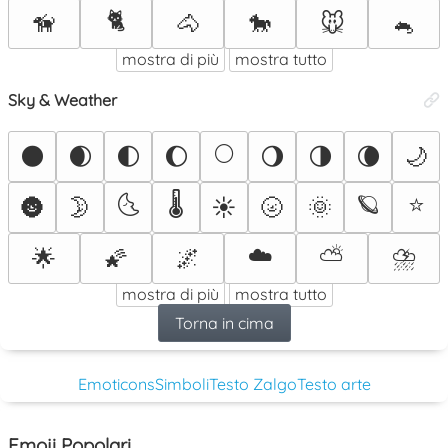
🐈
🦮
🐴
🐎
🐭
🐁
mostra di più
mostra tutto
Sky & Weather
🌕
🌑
🌒
🌓
🌔
🌖
🌗
🌘
🌙
🌜
🌡️
🪐
⭐
🌚
🌛
☀️
🌝
🌞
☁️
⛅
⛈️
🌟
🌠
🌌
mostra di più
mostra tutto
Torna in cima
Emoticons
Simboli
Testo Zalgo
Testo arte
Emoji Popolari