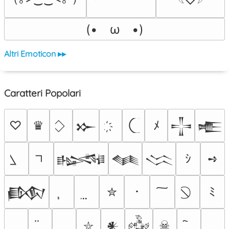
𓆩♡𓆪
(•　ω　•)
Altri Emoticon ▸▸
Caratteri Popolari
♡
♛
ﾒ
𒁍
𒋲
𒍫
ｼ
➺
𒈙
𒈝
𒈱
✮
･
ﾐ
𒁃
☠
𒀭
𒅒
⛥