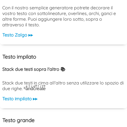
Con il nostro semplice generatore potrete decorare il
vostro testo con sottolineature, overlines, archi, ganci e
altre forme. Puoi aggiungere loro sotto, sopra o
attraverso il testo.
Testo Zalgo ▸▸
Testo impilato
Stack due testi sopra l'altro 📚
Stack due testi in cima all'altro senza utilizzare lo spazio di
due righe. ᵇaͤnͨdͬcͤrͣeͭaͥtͮeͤ
Testo impilato ▸▸
Testo grande