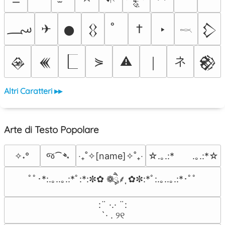
؄
✈
†
‣
𒊹
𒌐
𒁷
𓎖
ネ
⋟
⚠
𒊲
𒌍
￨
𒆙
Altri Caratteri ▸▸
Arte di Testo Popolare
જ⁀➴
✧˖°
‎‧₊˚✧[name]✧˚₊‧
☆.｡.:*　　.｡.:*☆
ﾟﾟ･*:.｡..｡.:*ﾟ:*:✼✿ ❁ཻུ۪۪⸙͎ ✿✼:*ﾟ:.｡..｡.:*･ﾟﾟ
⠀:¨ ·.· ¨:⠀

⠀ `· . ୨୧⠀