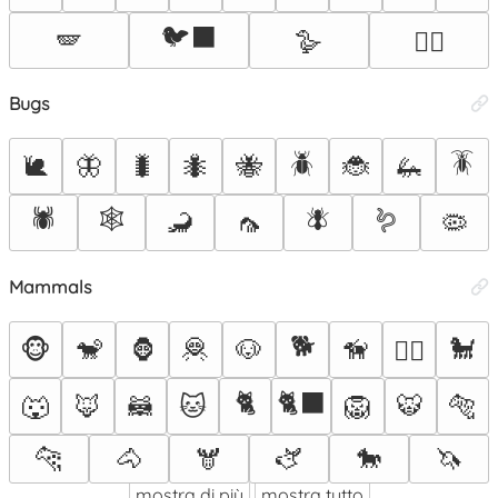
🐦‍⬛
🪽
🪿
🐦‍🔥
Bugs
🪲
🪳
🐌
🦋
🐛
🐜
🐝
🐞
🦗
🕷️
🕸️
🪰
🪱
🦂
🦟
🦠
Mammals
🐕
🐵
🐒
🦍
🦧
🐶
🦮
🐩
🐕‍🦺
🐈
🐈‍⬛
🐺
🦊
🦝
🐱
🦁
🐯
🐅
🐆
🐴
🫎
🫏
🐎
🦄
mostra di più
mostra tutto