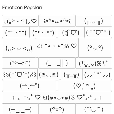
Emoticon Popolari
≽^•⩊•^≼
(╥﹏╥)
⸜(｡˃ ᵕ ˂ )⸝♡
(ദ്ദി˙ᗜ˙)
( ˶ˆᗜˆ˵ )
(˶ᵔ ᵕ ᵔ˶)
(˶˃ ᵕ ˂˶)
૮꒰ ˶• ༝ •˶꒱ა ♡
(º﹃º)
(,,> ᴗ <,,)
(˶˃⤙˂˶)
(_　_|||)
(*ᴗ͈ˬᴗ͈)ꕤ*.ﾟ
(≧◡≦)
(╥_╥)
꒰ঌ(˶ˆᗜˆ˵)໒꒱
(⸝⸝´꒳`⸝⸝)
(⇀‸↼‶)
(♡ˊ͈ ꒳ ˋ͈)
⊹ ₊  ⁺‧₊˚ ♡ ପ(๑•ᴗ•๑)ଓ ♡˚₊‧⁺ ₊ ⊹
（˶′◡‵˶）
(─‿‿─)
(꒪▿꒪)