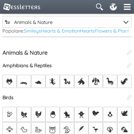
🐑
Animals & Nature
Popolare:
Smileys
Hearts & Emotion
Hearts
Flowers & Plants
Animals & Nature
Amphibians & Reptiles
🐸
🐊
🐢
🦎
🐍
🐲
🐉
🦕
🦖
Birds
🐦
🕊️
🦃
🐔
🐓
🐣
🐤
🐥
🐧
🪶
🦅
🦆
🦢
🦉
🦤
🦩
🦚
🦜