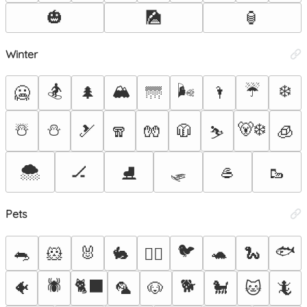
🎃
🎑
🏮
Winter
🏂
🏔️
🌬️
☔
❄️
🥶
🌲
🌁
🌂
☃️
⛄
🐻‍❄️
🎿
🧣
🧤
🧥
🧊
⛷️
🌨️
🛷
🏒
🥌
🥾
⛸️
Pets
🐦
🐟
🐀
🐹
🐰
🐇
🐢
🐍
🐕‍🦺
🕷️
🐈‍⬛
🐕
🐠
🦜
🐶
🐩
🐱
🦎