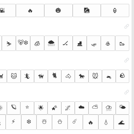
🌇
🔥
🎃
🎑
🏮
🐻‍❄️
🌨️
🛷
🧊
🏒
🥌
🥾
⛷️
⛸️
🐈
🪨
🐩
🐱
🦎
🦮
🐴
🐎
🐭
🐁
🪐
⭐
☁️
⛅
⛈️
🌤️
🌞
🌟
🌠
🌌
⚡
❄️
☃️
⛄
☄️
🔥
💧
🌊
️