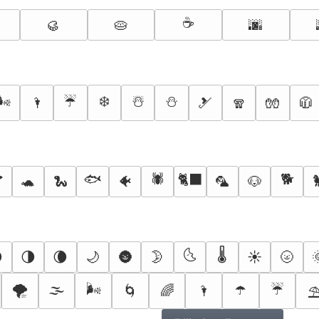
☕
🥮
🥧
🌆
🌬️
☔
❄️
☃️
⛄
🌂
🎿
🧣
🧤
🧥

🐟
🕷️
🐈‍⬛
🐕
🐢
🐍
🐠
🦜
🐶
🌜
🌡️

🌗
🌘
🌙
🌚
🌛
☀️
🌝
🌪️
🌫️
🌬️
☂️
☔
🌀
🌈
🌂
⛱