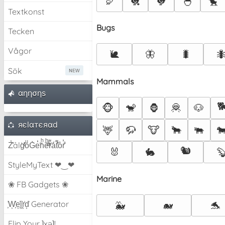
🦃
🐔
🐓
🐣
🐤
Textkonst
Bugs
Tecken
Vågor
🐌
🦋
🐛

Sök
Mammals
αηησηѕ

🐵
🐒
🦍
🦧
🐶
яєlαтєяαd
🦌
🦬
🐮
🐂
🐃

Z̾̽ảlg̀͐ͭ̽oͧG̀e̒̃nͪȅͪͫ̏̐r͌̑á͑t͌̑͛o̊r̓̐
🐿️
🐰
🐇

StyleMyText ❤‿❤
Marine
❀ FB Gadgets ❀
͕͗W͕͕͗͗e͕͕͗͗i͕͕͗͗r͕͗d͕͗ Generator
🐳
🐋
🐬
Flip Your ʇxəʇ!