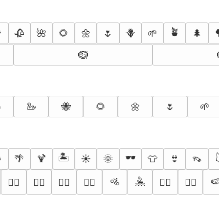
🪴

🥀
🌺
🌻
🌼
🌷
🪻
🌱
🌲
🪹

🦢
🐝
🌻
🌼
🌷
🌱
🏝️
🕶️

🌴
🍹
☀️
🌞
👕
👙
👡
🚵
🤽

🚣‍♂️
🚣‍♀️
🏊‍♂️
🏊‍♀️
🤽‍♂️
🤽‍♀️