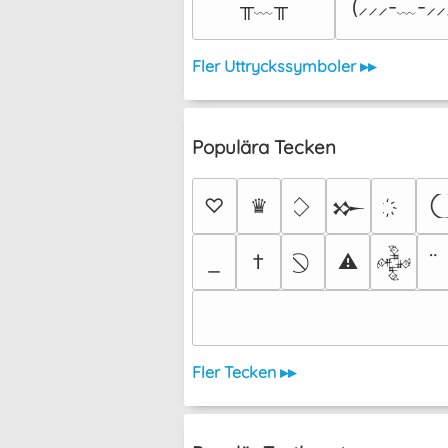
╥﹏╥
(⸝⸝⸝-﹏-⸝⸝
Fler Uttryckssymboler ▸▸
Populära Tecken
♡
♛
𒁍
†
⚠
𒅒
Fler Tecken ▸▸