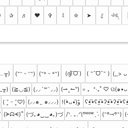
୭
✰
♬
❤
✞
ﾐ
✮
➤
𝜉
𓆈
﹏╥)
(ദ്ദി˙ᗜ˙)
( ˶ˆᗜˆ˵ )
(˶ᵔ ᵕ ᵔ˶)
(˶˃ ᵕ ˂˶)
(,,> ᴗ
_╥)
(≧◡≦)
(⇀‸↼‶)
⊹ ₊  ⁺‧₊˚ ♡ ପ(๑•ᴗ
(⸝⸝´꒳`⸝⸝)
(⸝⸝๑  ̫ ๑⸝⸝⸝)
ʕ•̫͡•ʕ•̫͡•ʔ•̫͡•ʔ•̫͡•ʕ•
( ˘͈ ᵕ ˘͈♡)
!(•̀ᴗ•́)و ̑̑
(づ｡◕‿‿◕｡)づ
(ᗒᗣᗕ)՞
/ᐠ. ｡.ᐟ\ᵐᵉᵒʷˎˊ˗
(˶º⤙º˶)
(
˚