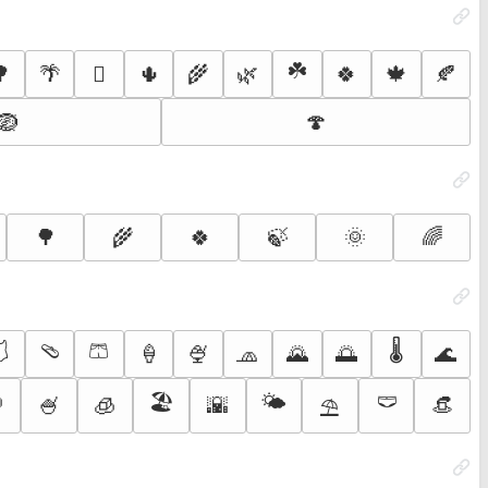
☘️
🌳
🌴
🌵
🌾
🌿
🍀
🍁
🍂
🪾
🪺
🍄
🌳
🌾
🍀
🍃
🌞
🌈
🩱
🩴
🩳
🌡️
🍦
🍨
🧢
🌄
🌅
🌊
🏖️
🌤️
🩲

🍧
🧊
🌇
👒
⛱️