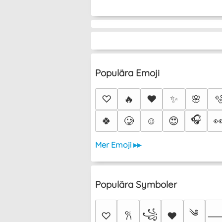
Populära Emoji
♡
🔥
❤️
✨
🌸

🎧
🍀
🥲
☺️
😍

Mer Emoji ▸▸
Populära Symboler
༄
꧁
♡
♥
𐙚