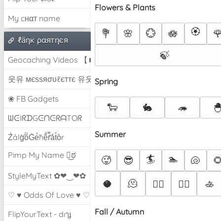
Flowers & Plants
My cнαт name
🏵️
💐
🌸
💮
🪷

ℓäηк ραятηєя
🍃
Geocaching Videos 【►】
웃유 мєѕѕяσυℓєттє 유웃
Spring
❀ FB Gadgets
🐑
🐇
🦔

ᗯᕮIᖇᗪGᕮᑎᕮᖇᗩTOᖇ
Summer
Z̾ảlg̀͐oͧG̀e̒̃nȅ̐r͌̑á͑t͛o̊r
Pimp My Name ಠ͜ಠ
🏄
🏊
🥵
😎
🐚

StyleMyText ✿❤‿❤✿
🥥
🫠
🚣
🏄‍♂️
🏄‍♀️
♡ ♥ Odds Of Love ♥ ♡
Fall / Autumn
FlipYourText - dıๅɟ