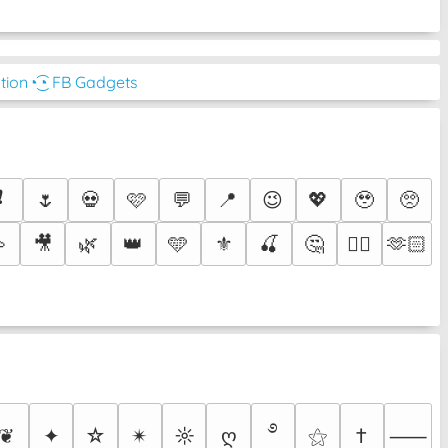
tion
◔͜͡◔ FB Gadgets
❗
🌷
💀
🩷
💬
📍
😉
💖
🥹
🥺

🎥
🌿
👑
🩵
⚜️
🍒
🤔
🫶🏻
❤️‍🔥
࿔
❦
✦
☆
✴︎
☼
ღ
⚝
†
⸺