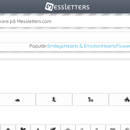
kare på Messletters.com
Populär:
Smileys
Hearts & Emotion
Hearts
Flower
🐢
🦎
🐍

🐦
🕊️