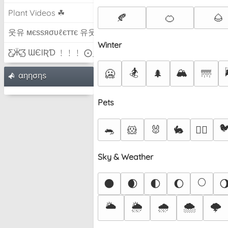
Plant Videos ☘
🍂
🍊
🌰
웃유 мєѕѕяσυℓєттє 유웃
Winter
Ƹ̵̡Ӝ̵̨̄Ʒ ƜЄƖƦƊ ﹗﹗﹗ ⨀_⨀
🏂
🏔️
🥶
🌲
🌁
αηησηѕ
Pets

🐀
🐹
🐰
🐇
🐕‍🦺
Sky & Weather
🌕
🌑
🌒
🌓
🌔

🌥️
🌦️
🌧️
🌨️
🌩️