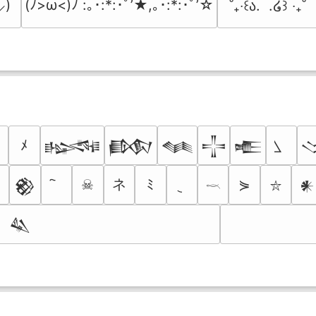
⸝)
(ﾉ>ω<)ﾉ :｡･:*:･ﾟ’★,｡･:*:･ﾟ’☆
˚₊‧꒰ა.  .໒꒱ ‧₊˚
ﾒ
𒈙
𒁃
𒈝
𒋲
𒍫
ネ
☠
ﾐ
⋟
𒆙
𒀭
𓎖
⛥
𒈑