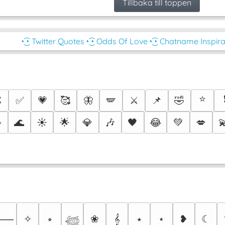
Tillbaka till toppen
◔͜͡◔ Twitter Quotes
◔͜͡◔ Odds Of Love
◔͜͡◔ Chatname Inspira
⭐

✅
💗
🥰
🦋
🪽
⚔️
📌
🤣

🌊
☀️
🌟
💎
🎶
🖤
😂
💚
💋

✧
⭒
❀
𝄞
⭑
⋆
❥
☾
⸻
𓆉