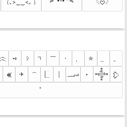
≽^•༚• ྀིྀ≼
（｡>‿‿<｡ ）
𓆩♡𓆪
➺
ｼ
･
✮
𒈱
؄
✈
│
‣
𒌍
𒀱
𒁷