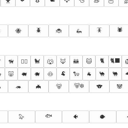
🐥
🐧
🦅
🦆
🦢
🦉

🪲
🪳
🕷️

🐝
🐞
🦗

🐈
🐈‍⬛
🦮
🐩
🐺
🦊
🦝
🐱
🐕‍🦺

🐷
🐖
🐗
🐽
🐏
🐑
🐐
🐪
🐫
🐻‍❄️

🦔
🦇
🐻
🐨
🐼
🐟
🦭
🐠
🐡