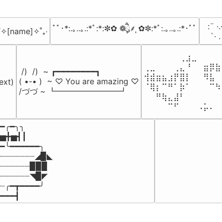
⠀:¨ ·.
ﾟﾟ･*:.｡..｡.:*ﾟ:*:✼✿ ❁ཻུ۪۪⸙͎ ✿✼:*ﾟ:.｡..｡.:*･ﾟﾟ
₊˚✧[name]✧˚₊‧
⠀ `· 
⠀⠀⠀⠀⠀⠀⢀⣰⣀⠀⠀⠀⠀
⢀⣀⠀⠀⠀⢀⣄⠘⠀⠀⣶⡿⣷
 /)  /)  ~ ┏━━━━━━━━┓

⢺⣾⣶⣦⣰⡟⣿⡇⠀⠀⠻⣧⠀
( •-• )  ~ ♡ You are amazing ♡

ext)

⠈⢿⡆⠉⠛⠁⡷⠁⠀⠀⠀⠉⠳
/づづ ~ ┗━━━━━━━━┛
⠀⠀⠛⢷⣄⣼⠃⠀⠀⠀⠀⠀⠀
⠀⠀⠀⠀⠉⠋⠀⠀⠀⠠⡥⠄⠀
━╭━╮╮

▅╋▅┫┃

━╰━━━━━━╮

┈┈┈┈┈┈┈◢▉◣

┈┈┈┈┈┈▉▉▉

┈┈┈┈┈┈◥▉◤

┈╭━┳━━━━╯

━━━┫﻿