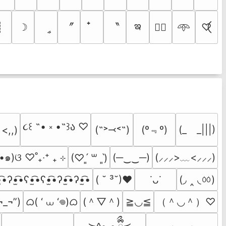
ఇ
〞
〝
┊
☽
ީ
♡⃝
♡⃕
𖥸
૮꒰ ˶• ༝ •˶꒱ა ♡
(º﹃º)
(˶˃⤙˂˶)
(_　_|||)
 <,,)
•๑)ଓ ♡˚₊‧⁺ ₊ ⊹
(─‿‿─)
(⸝⸝⸝>﹏<⸝⸝⸝)
(♡ˊ͈ ꒳ ˋ͈)
(◞ ‸ ◟ㆀ)
̫͡•ʔ•̫͡•ʕ•̫͡•ʕ•̫͡•ʔ•̫͡•ʔ•̫͡•
( ˘ ³˘)♥
˙ᴗ˙
ᜊ( ‘ ⩊ ‘𖦹)ᜊ
(＾▽＾)
（＾◡＾）♡
¬_¬”)
≧◡≦