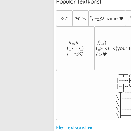
Populär Textkonst
✧˖°
જ⁀➴
˚₊·—̳͟͞͞♡ name ♥️
‎‧
 ∧,,,∧

 /)_/)

(  ̳• · • ̳)

(,,>.<)  <(your t
/    づ♡
/ >❤️
╭━┳━╭
┃┈┈┈┣
┃┈┃┈╰
╰┳╯┈┈
╲┃┈┈┈
╲┃┈┈┈
╲┃┈┈┈
╲┣━━━
Fler Textkonst ▸▸