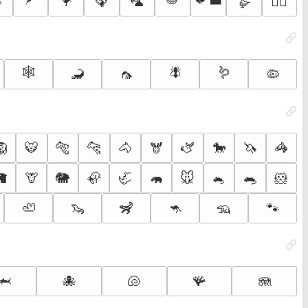

🦩
🦚
🦜
🪽
🪿
🐦‍🔥
🕸️
🪰
🪱
🦂
🦟
🦠
🦁
🐯
🐅
🐆
🐴
🫎
🫏
🐎
🦄
🦓
🦙
🦒
🐘
🦣
🦏
🦛
🐭
🐁
🐀
🐹
🦥
🦦
🦨
🦘
🦡
🐾
🦈
🐙
🐚
🪸
🪼