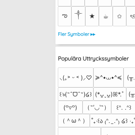
༒︎
ఌ
★
☕︎
✩
ৎ
Fler Symboler ▸▸
Populära Uttryckssymboler
≽^•⩊•^≼
(╥
⸜(｡˃ ᵕ ˂ )⸝♡
(╥
꒰ঌ(˶ˆᗜˆ˵)໒꒱
(*ᴗ͈ˬᴗ͈)ꕤ*.ﾟ
（˶′◡‵˶）
(꒪▿꒪)
꒰ᐢ. .ᐢ꒱
（＾ω＾）
˚₊‧꒰ა ₍ᐢ.  ̫.ᐢ₎ ໒꒱ ‧₊