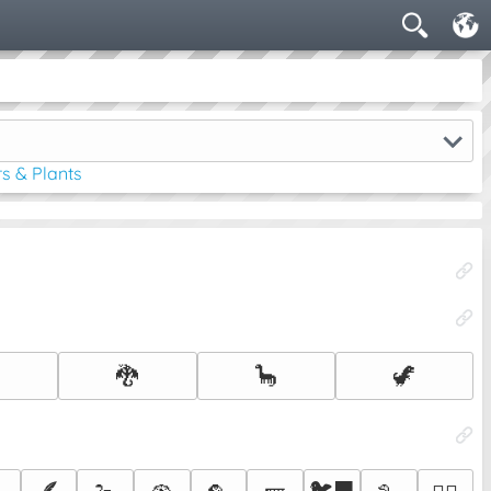
s & Plants

🐉
🦕
🦖
🪶
🐦‍⬛