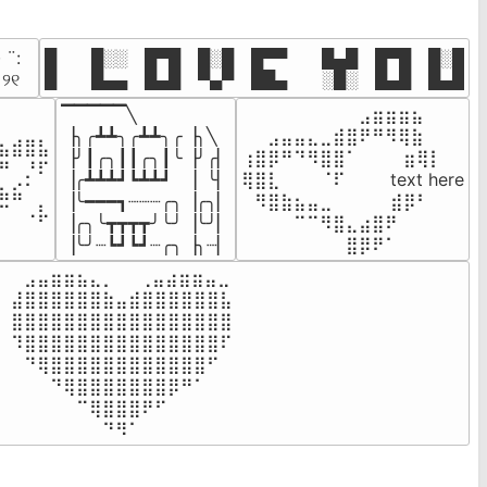
· ¨:⠀

█  █░░ █▀█ █░█ █▀▀  █▄█ █▀█ █░█

. ୨୧⠀
█  █▄▄ █▄█ ▀▄▀ ██▄  ░█░ █▄█ █▄█
▔▔▔▔▔╲

⠀⠀⠀⠀⠀⠀⠀⠀⠀⣠⣶⣶⣶⣦⠀⠀

⠀⠀⠀⠀

▕╮╭┻┻╮╭┻┻╮╭▕╮╲

⠀⠀⣠⣤⣤⣄⣀⣾⣿⠟⠛⠻⢿⣷⠀

⣦⣾⣿⣧

▕╯┃╭╮┃┃╭╮┃╰▕╯╭▏

⢰⣿⡿⠛⠙⠻⣿⣿⠁⠀⠀ ⠀⣶⢿⡇

⠛⠀⡘⠏

▕╭┻┻┻┛┗┻┻┛  ▕  ╰▏

⢿⣿⣇⠀⠀⠀⠈⠏⠀⠀⠀ text here

⣦⣮⠁⠀

▕╰━━━┓┈┈┈╭╮▕╭╮▏

⠀⠻⣿⣷⣦⣤⣀⠀⠀⠀ ⠀⣾⡿⠃⠀

⠉⠀⠠⡧

▕╭╮╰┳┳┳┳╯╰╯▕╰╯▏

⠀⠀⠀⠀⠉⠉⠻⣿⣄⣴⣿⠟⠀⠀⠀

⠀⠀⠀⠀
▕╰╯┈┗┛┗┛┈╭╮▕╮┈▏
⠀⠀⠀⠀⠀⠀⠀⠀⣿⡿⠟⠁⠀⠀⠀
⠀⣠⣤⣶⣶⣦⣄⡀  ⠀⢀⣤⣴⣶⣶⣤⣀⠀

⣼⣿⣿⣿⣿⣿⣿⣷⣤⣾⣿⣿⣿⣿⣿⣿⣧

⣿⣿⣿⣿⣿⣿⣿⣿⣿⣿⣿⣿⣿⣿⣿⣿⣿

⠹⣿⣿⣿⣿⣿⣿⣿⣿⣿⣿⣿⣿⣿⣿⣿⠏

⠀⠙⢿⣿⣿⣿⣿⣿⣿⣿⣿⣿⣿⣿⣿⠋⠀

⠀⠀⠀⠙⢿⣿⣿⣿⣿⣿⣿⣿⡿⠛⠁⠀⠀

⠀⠀⠀⠀⠀⠉⢿⣿⣿⣿⠟⠋⠀⠀⠀⠀⠀

⠀⠀⠀⠀⠀⠀⠀⠙⠻⠁⠀⠀⠀⠀⠀⠀⠀⠀⠀⠀⠀⠀⠀