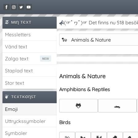
мιη тєxт
(☞ﾟヮﾟ)☞ Det finns nu 518 besö
Messletters
🐑
Animals & Nature
Vänd text
Zalgo text
Staplad text
Animals & Nature
Stor text
Amphibians & Reptiles
тєxткσηѕт
🐸
🐊
Emoji
Uttryckssymboler
Birds
Symboler