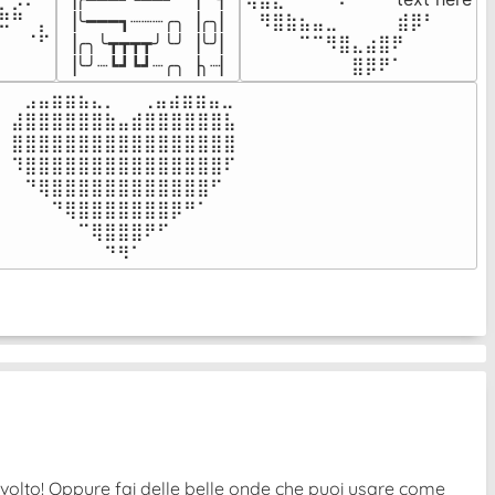
⣦⣮⠁⠀

▕╰━━━┓┈┈┈╭╮▕╭╮▏

⠀⠻⣿⣷⣦⣤⣀⠀⠀⠀ ⠀⣾⡿⠃⠀

⠉⠀⠠⡧

▕╭╮╰┳┳┳┳╯╰╯▕╰╯▏

⠀⠀⠀⠀⠉⠉⠻⣿⣄⣴⣿⠟⠀⠀⠀

⠀⠀⠀⠀
▕╰╯┈┗┛┗┛┈╭╮▕╮┈▏
⠀⠀⠀⠀⠀⠀⠀⠀⣿⡿⠟⠁⠀⠀⠀
⠀⣠⣤⣶⣶⣦⣄⡀  ⠀⢀⣤⣴⣶⣶⣤⣀⠀

⣼⣿⣿⣿⣿⣿⣿⣷⣤⣾⣿⣿⣿⣿⣿⣿⣧

⣿⣿⣿⣿⣿⣿⣿⣿⣿⣿⣿⣿⣿⣿⣿⣿⣿

⠹⣿⣿⣿⣿⣿⣿⣿⣿⣿⣿⣿⣿⣿⣿⣿⠏

⠀⠙⢿⣿⣿⣿⣿⣿⣿⣿⣿⣿⣿⣿⣿⠋⠀

⠀⠀⠀⠙⢿⣿⣿⣿⣿⣿⣿⣿⡿⠛⠁⠀⠀

⠀⠀⠀⠀⠀⠉⢿⣿⣿⣿⠟⠋⠀⠀⠀⠀⠀

⠀⠀⠀⠀⠀⠀⠀⠙⠻⠁⠀⠀⠀⠀⠀⠀⠀⠀⠀⠀⠀⠀⠀
ovolto! Oppure fai delle belle onde che puoi usare come