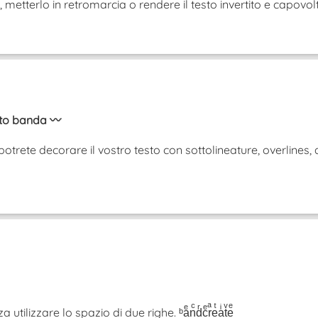
iù, metterlo in retromarcia o rendere il testo invertito e cap
sto banda 〰️
otrete decorare il vostro testo con sottolineature, overlines, 
tilizzare lo spazio di due righe. ᵇaͤnͨdͬcͤrͣeͭaͥtͮeͤ