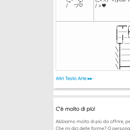
/    づ♡
/ >❤️
╭━┳━╭
┃┈┈┈┣
┃┈┃┈╰
╰┳╯┈┈
╲┃┈┈┈
╲┃┈┈┈
╲┃┈┈┈
╲┣━━━
Altri Testo Arte ▸▸
C'è molto di più!
Abbiamo molto di più da offrire, pe
Che mi dici delle forme? O persona