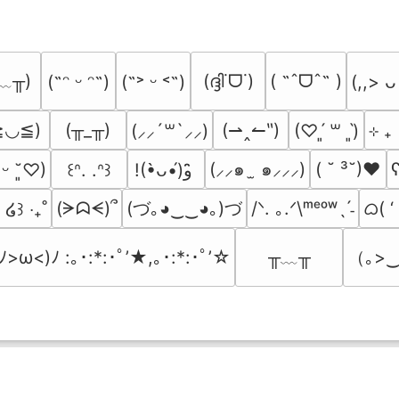
﹏╥)
(ദ്ദി˙ᗜ˙)
( ˶ˆᗜˆ˵ )
(˶ᵔ ᵕ ᵔ˶)
(˶˃ ᵕ ˂˶)
(,,> ᴗ
≧◡≦)
(╥_╥)
(⇀‸↼‶)
⊹ ₊
(⸝⸝´꒳`⸝⸝)
(♡ˊ͈ ꒳ ˋ͈)
(⸝⸝๑  ̫ ๑⸝⸝⸝)
( ˘ ³˘)♥
ʕ
͈ ᵕ ˘͈♡)
꒰ᐢ. .ᐢ꒱
!(•̀ᴗ•́)و ̑̑
(づ｡◕‿‿◕｡)づ
ᜊ( ‘
(ᗒᗣᗕ)՞
/ᐠ. ｡.ᐟ\ᵐᵉᵒʷˎˊ˗
₎ ໒꒱ ‧₊˚
╥﹏╥
（｡>‿
(ﾉ>ω<)ﾉ :｡･:*:･ﾟ’★,｡･:*:･ﾟ’☆