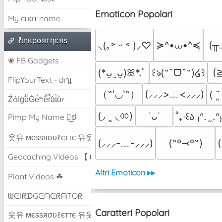
Emoticon Popolari
My cнαт name
ℓιηкραятηєяѕ
≽^•⩊•^≼
(╥
⸜(｡˃ ᵕ ˂ )⸝♡
❀ FB Gadgets
(
(*ᴗ͈ˬᴗ͈)ꕤ*.ﾟ
꒰ঌ(˶ˆᗜˆ˵)໒꒱
FlipYourText - dıๅɟ
（˶′◡‵˶）
(⸝⸝⸝>﹏<⸝⸝⸝)
( ˘
Z̾ảlg̀͐oͧG̀e̒̃nȅ̐r͌̑á͑t͛o̊r
(◞ ‸ ◟ㆀ)
˙ᴗ˙
˚₊‧꒰ა ₍ᐢ.  ̫.ᐢ
Pimp My Name ಠ͜ಠ
웃유 мєѕѕяσυℓєттє 유웃
(⸝⸝⸝-﹏-⸝⸝⸝)
(˶º⤙º˶)
Geocaching Videos 【►】
Altri Emoticon ▸▸
Plant Videos ☘
ᗯᕮIᖇᗪGᕮᑎᕮᖇᗩTOᖇ
Caratteri Popolari
웃유 мєѕѕяσυℓєттє 유웃