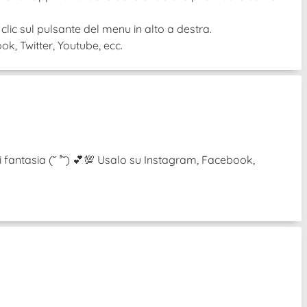
 clic sul pulsante del menu in alto a destra.
k, Twitter, Youtube, ecc.
i fantasia (˘ ³˘) 💕💯 Usalo su Instagram, Facebook,