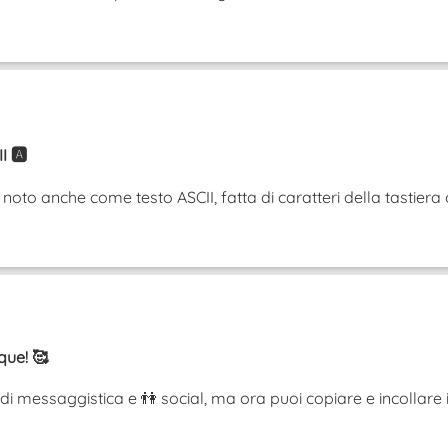
 🅰️
to anche come testo ASCII, fatta di caratteri della tastiera ordi
que! 🥰
di messaggistica e 👫 social, ma ora puoi copiare e incollare i t