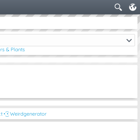
rs & Plants
xt
◔͜͡◔ Weirdgenerator