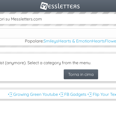
ori su Messletters.com
Popolare:
Smileys
Hearts & Emotion
Hearts
Flowe
ist (anymore). Select a category from the menu.
Torna in cima
◔͜͡◔ Growing Green Youtube
◔͜͡◔ FB Gadgets
◔͜͡◔ Flip Your Te