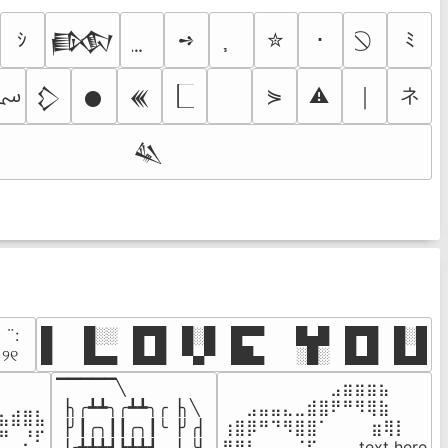
ｼ
➺
✮
･
ﾐ
𒁃
؄
ネ
⋟
⚠
￨
𒁷
𒊹
𒌍
𒈑
· ¨:⠀

█  █░░ █▀█ █░█ █▀▀  █▄█ █▀█ █░█

. ୨୧⠀
█  █▄▄ █▄█ ▀▄▀ ██▄  ░█░ █▄█ █▄█
▔▔▔▔▔╲

⠀⠀⠀⠀⠀⠀⠀⠀⠀⣠⣶⣶⣶⣦⠀⠀

⠀⠀⠀⠀

▕╮╭┻┻╮╭┻┻╮╭▕╮╲

⠀⠀⣠⣤⣤⣄⣀⣾⣿⠟⠛⠻⢿⣷⠀

⣦⣾⣿⣧

▕╯┃╭╮┃┃╭╮┃╰▕╯╭▏

⢰⣿⡿⠛⠙⠻⣿⣿⠁⠀⠀ ⠀⣶⢿⡇

⠛⠀⡘⠏

▕╭┻┻┻┛┗┻┻┛  ▕  ╰▏

⢿⣿⣇⠀⠀⠀⠈⠏⠀⠀⠀ text here
