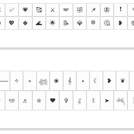
❗

✅
💗
🥰
⚔️
🪽
🤣
📌
🦋
❄️

💖
🍀
🌊
🌟
📝
💎
🤔
❥
✧
⭒
❀
𝄞
⭑
☾
❥
❦
⸻
𓆉
✰
ৎ୭
♬
✮
❤
✞
𝜉
ﾐ
➤
𓆈