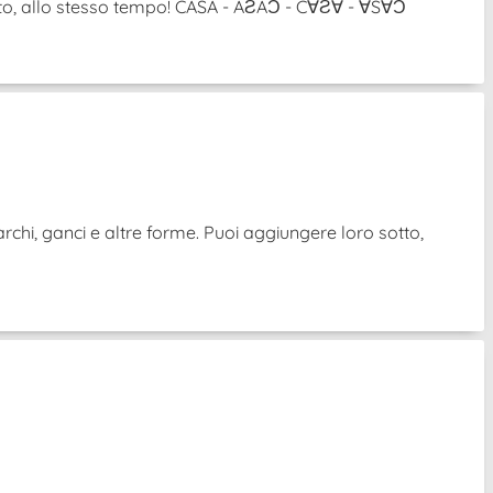
ovolto, allo stesso tempo! CASA - AƧAƆ - C∀Ƨ∀ - ∀S∀Ɔ
archi, ganci e altre forme. Puoi aggiungere loro sotto,