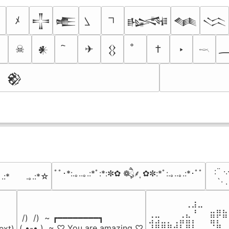
ﾒ
𒋲
𒍫
𒈙
𒈝
𒈱
☠
✈
†
‣
𒀭
𒌐
𓎖
𒆙
⠀:¨ ·.
ﾟﾟ･*:.｡..｡.:*ﾟ:*:✼✿ ❁ཻུ۪۪⸙͎ ✿✼:*ﾟ:.｡..｡.:*･ﾟﾟ
｡.:*　　.｡.:*☆
⠀ `· 
⠀⠀⠀⠀⠀⠀⢀⣰⣀⠀⠀⠀⠀
⢀⣀⠀⠀⠀⢀⣄⠘⠀⠀⣶⡿⣷
 /)  /)  ~ ┏━━━━━━━━┓

⢺⣾⣶⣦⣰⡟⣿⡇⠀⠀⠻⣧⠀
( •-• )  ~ ♡ You are amazing ♡

ext)
