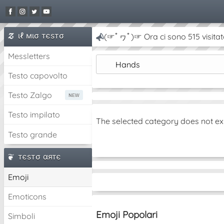
ιℓ мισ тєѕтσ
(☞ﾟヮﾟ)☞ Ora ci sono 515 visitat
Messletters
Hands
Testo capovolto
Testo Zalgo
Testo impilato
The selected category does not ex
Testo grande
тєѕтσ αятє
Emoji
Emoticons
Emoji Popolari
Simboli