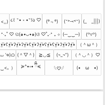
૮꒰ ˶• ༝ •˶꒱ა ♡
(º﹃º)
(˶˃⤙˂˶)
(_　_|||)
 <,,)
  ⁺‧₊˚ ♡ ପ(๑•ᴗ•๑)ଓ ♡˚₊‧⁺ ₊ ⊹
(─‿‿─)
(꒪▿꒪)
（＾ω＾）
•̫͡•ʕ•̫͡•ʔ•̫͡•ʔ•̫͡•ʕ•̫͡•ʔ•̫͡•ʕ•̫͡•ʕ•̫͡•ʔ•̫͡•ʔ•̫͡•
 ⩊ ‘𖦹)ᜊ
(＾▽＾)
（＾◡＾）♡
≧◡≦
(¬_¬”)
≽^•༚• ྀིྀ≼
‿<｡ ）
(•　ω　•)
𓆩♡𓆪