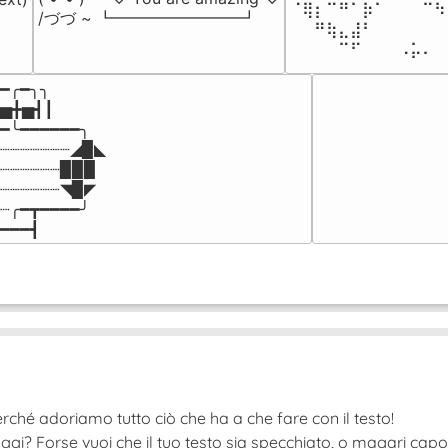
⠈⢿⡆⠉⠛⠁⡷⠁⠀⠀⠀⠉⠳
/づづ ~ ┗━━━━━━━━┛
⠀⠀⠛⢷⣄⣼⠃⠀⠀⠀⠀⠀⠀
⠀⠀⠀⠀⠉⠋⠀⠀⠀⠠⡥⠄⠀
━╭━╮╮

▅╋▅┫┃

━╰━━━━━━╮

┈┈┈┈┈┈┈◢▉◣

┈┈┈┈┈┈▉▉▉

┈┈┈┈┈┈◥▉◤

┈╭━┳━━━━╯

━━━┫﻿
rché adoriamo tutto ciò che ha a che fare con il testo!
ggi? Forse vuoi che il tuo testo sia specchiato, o magari cap