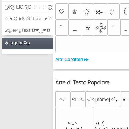
Ƹ̵̡Ӝ̵̨̄Ʒ ƜЄƖƦƊ ﹗﹗﹗ ⨀_⨀
♡
♛
𒁍
♡ ♥ Odds Of Love ♥ ♡
𒅒
⛥
StyleMyText ✿❤‿❤✿
αηηυη¢ισ
Altri Caratteri ▸▸
Arte di Testo Popolare
✧˖°
જ⁀➴
‎‧₊˚✧[name]✧˚₊‧
☆.
 ∧,,,∧

 /)_/)

(  ̳• · • ̳)

(,,>.<)  <(your t