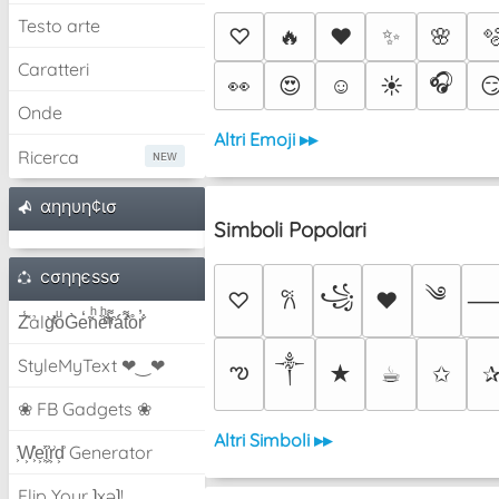
Testo arte
♡
🔥
❤️
✨
🌸

Caratteri
🎧
👀
😍
☺️
☀️

Onde
Altri Emoji ▸▸
Ricerca
αηηυη¢ισ
Simboli Popolari
cσηηєѕѕσ
༄
꧁
♡
♥
𐙚
Z̾̽ảlg̀͐ͭ̽oͧG̀e̒̃nͪȅͪͫ̏̐r͌̑á͑t͌̑͛o̊r̓̐
༒︎
StyleMyText ❤‿❤
ఌ
★
☕︎
✩
❀ FB Gadgets ❀
Altri Simboli ▸▸
͕͗W͕͕͗͗e͕͕͗͗i͕͕͗͗r͕͗d͕͗ Generator
Flip Your ʇxəʇ!