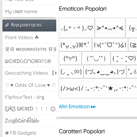
Emoticon Popolari
My cнαт name
ℓιηкραятηєяѕ
≽^•⩊•^≼
(╥
⸜(｡˃ ᵕ ˂ )⸝♡
Plant Videos ☘
(
(*ᴗ͈ˬᴗ͈)ꕤ*.ﾟ
꒰ঌ(˶ˆᗜˆ˵)໒꒱
웃유 мєѕѕяσυℓєттє 유웃
（˶′◡‵˶）
(꒪▿꒪)
( ˘͈ ᵕ ˘͈♡)
ᗯᕮIᖇᗪGᕮᑎᕮᖇᗩTOᖇ
(◞ ‸ ◟ㆀ)
(づ｡◕‿‿◕｡)づ
˚₊‧꒰
Geocaching Videos 【►】
♡ ♥ Odds Of Love ♥ ♡
(ﾉ>ω<)ﾉ :｡･:*:･ﾟ’★,｡･:*:･ﾟ
FlipYourText - dıๅɟ
Altri Emoticon ▸▸
Ƹ̵̡Ӝ̵̨̄Ʒ ƜЄƖƦƊ ﹗﹗﹗ ⨀_⨀
Z̾ảlg̀͐oͧG̀e̒̃nȅ̐r͌̑á͑t͛o̊r
Caratteri Popolari
❀ FB Gadgets