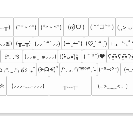
﹏╥)
(ദ്ദി˙ᗜ˙)
( ˶ˆᗜˆ˵ )
(˶ᵔ ᵕ ᵔ˶)
(˶˃ ᵕ ˂˶)
(,,> ᴗ
≧◡≦)
(╥_╥)
(⇀‸↼‶)
⊹ ₊  ⁺‧₊
(⸝⸝´꒳`⸝⸝)
(♡ˊ͈ ꒳ ˋ͈)
(⸝⸝๑  ̫ ๑⸝⸝⸝)
( ˘ ³˘)♥
ʕ•̫͡•ʕ•̫͡•ʔ•
꒰ᐢ. .ᐢ꒱
!(•̀ᴗ•́)و ̑̑
(ᗒᗣᗕ)՞
/ᐠ. ｡.ᐟ\ᵐᵉᵒʷˎˊ˗
(˶º⤙º˶)
(¬_
ა ₍ᐢ.  ̫.ᐢ₎ ໒꒱ ‧₊˚
╥﹏╥
（｡>‿‿<｡ ）
’☆
(⸝⸝⸝-﹏-⸝⸝⸝)