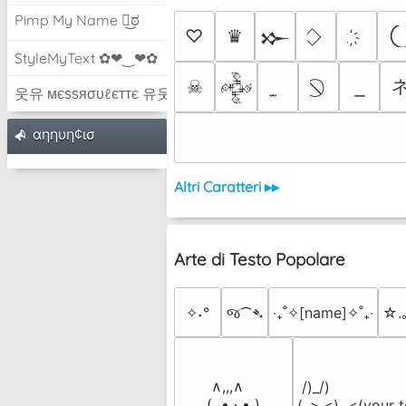
Pimp My Name ಠ͜ಠ
♡
♛
𒁍
StyleMyText ✿❤‿❤✿
☠
𒅒
웃유 мєѕѕяσυℓєттє 유웃
αηηυη¢ισ
Altri Caratteri ▸▸
Arte di Testo Popolare
✧˖°
જ⁀➴
‎‧₊˚✧[name]✧˚₊‧
☆.
 ∧,,,∧

 /)_/)

(  ̳• · • ̳)

(,,>.<)  <(your t