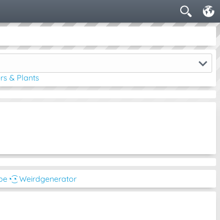
rs & Plants
be
◔͜͡◔ Weirdgenerator