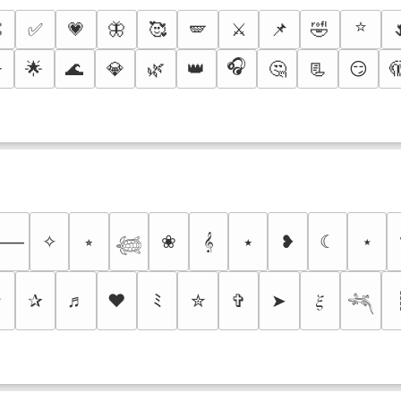
⭐

✅
💗
🦋
🥰
🪽
⚔️
📌
🤣
🎧
️
🌟
🌊
💎
🌿
👑
🤔
📃
😏

✧
⭒
❀
𝄞
⭑
❥
☾
⋆
⸻
𓆉
✩
✰
♬
❤
ﾐ
✮
✞
➤
𝜉
𓆈