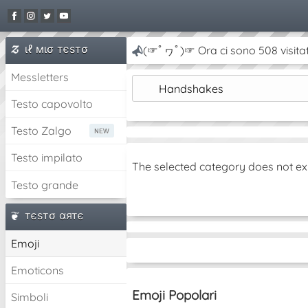
ιℓ мισ тєѕтσ
(☞ﾟヮﾟ)☞ Ora ci sono 508 visitat
Messletters
Handshakes
Testo capovolto
Testo Zalgo
Testo impilato
The selected category does not ex
Testo grande
тєѕтσ αятє
Emoji
Emoticons
Emoji Popolari
Simboli