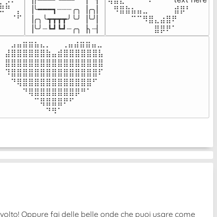
⣦⣮⠁⠀

▕╰━━━┓┈┈┈╭╮▕╭╮▏

⠀⠻⣿⣷⣦⣤⣀⠀⠀⠀ ⠀⣾⡿⠃⠀

⠉⠀⠠⡧

▕╭╮╰┳┳┳┳╯╰╯▕╰╯▏

⠀⠀⠀⠀⠉⠉⠻⣿⣄⣴⣿⠟⠀⠀⠀

⠀⠀⠀⠀
▕╰╯┈┗┛┗┛┈╭╮▕╮┈▏
⠀⠀⠀⠀⠀⠀⠀⠀⣿⡿⠟⠁⠀⠀⠀
⠀⣠⣤⣶⣶⣦⣄⡀  ⠀⢀⣤⣴⣶⣶⣤⣀⠀

⣼⣿⣿⣿⣿⣿⣿⣷⣤⣾⣿⣿⣿⣿⣿⣿⣧

⣿⣿⣿⣿⣿⣿⣿⣿⣿⣿⣿⣿⣿⣿⣿⣿⣿

⠹⣿⣿⣿⣿⣿⣿⣿⣿⣿⣿⣿⣿⣿⣿⣿⠏

⠀⠙⢿⣿⣿⣿⣿⣿⣿⣿⣿⣿⣿⣿⣿⠋⠀

⠀⠀⠀⠙⢿⣿⣿⣿⣿⣿⣿⣿⡿⠛⠁⠀⠀

⠀⠀⠀⠀⠀⠉⢿⣿⣿⣿⠟⠋⠀⠀⠀⠀⠀

⠀⠀⠀⠀⠀⠀⠀⠙⠻⠁⠀⠀⠀⠀⠀⠀⠀⠀⠀⠀⠀⠀⠀
ovolto! Oppure fai delle belle onde che puoi usare come