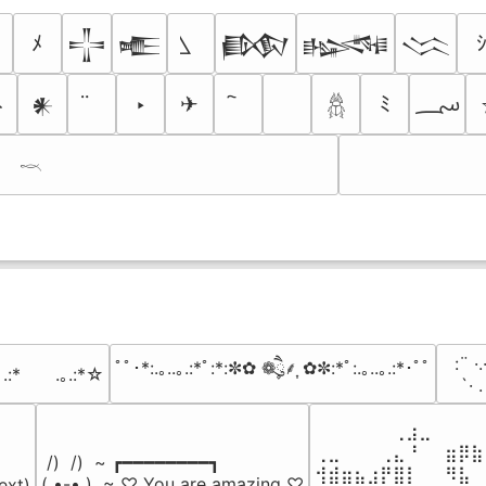
ﾒ
𒋲
𒍫
𒁃
𒈙
𒈱
؄
ネ
‣
✈
ﾐ
𒀭
𓆣
𓎖
⠀:¨ ·.
ﾟﾟ･*:.｡..｡.:*ﾟ:*:✼✿ ❁ཻུ۪۪⸙͎ ✿✼:*ﾟ:.｡..｡.:*･ﾟﾟ
｡.:*　　.｡.:*☆
⠀ `· 
⠀⠀⠀⠀⠀⠀⢀⣰⣀⠀⠀⠀⠀
⢀⣀⠀⠀⠀⢀⣄⠘⠀⠀⣶⡿⣷
 /)  /)  ~ ┏━━━━━━━━┓

⢺⣾⣶⣦⣰⡟⣿⡇⠀⠀⠻⣧⠀
( •-• )  ~ ♡ You are amazing ♡

ext)
