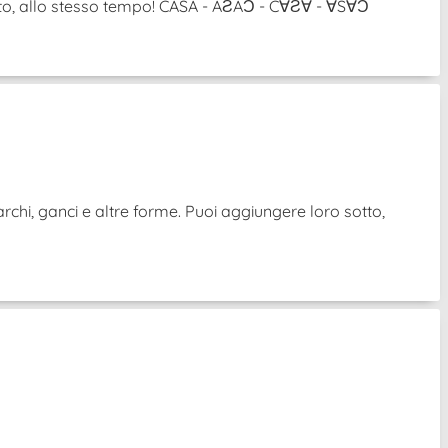
ovolto, allo stesso tempo! CASA - AƧAƆ - C∀Ƨ∀ - ∀S∀Ɔ
archi, ganci e altre forme. Puoi aggiungere loro sotto,