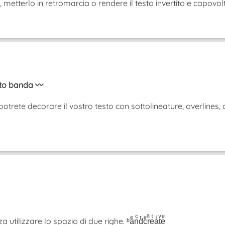
iù, metterlo in retromarcia o rendere il testo invertito e cap
sto banda 〰️
otrete decorare il vostro testo con sottolineature, overlines, 
tilizzare lo spazio di due righe. ᵇaͤnͨdͬcͤrͣeͭaͥtͮeͤ