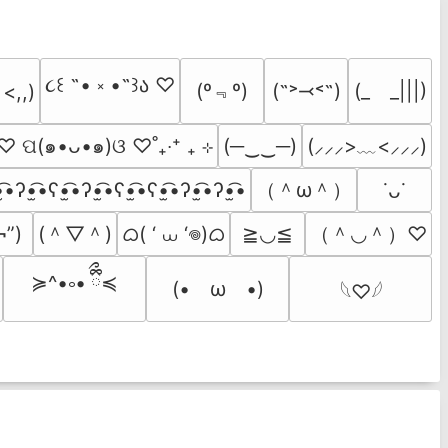
૮꒰ ˶• ༝ •˶꒱ა ♡
(º﹃º)
(˶˃⤙˂˶)
(_　_|||)
 <,,)
˚ ♡ ପ(๑•ᴗ•๑)ଓ ♡˚₊‧⁺ ₊ ⊹
(─‿‿─)
(⸝⸝⸝>﹏<⸝⸝⸝)
（＾ω＾）
̫͡•ʔ•̫͡•ʕ•̫͡•ʔ•̫͡•ʕ•̫͡•ʕ•̫͡•ʔ•̫͡•ʔ•̫͡•
˙ᴗ˙
(＾▽＾)
ᜊ( ‘ ⩊ ‘𖦹)ᜊ
（＾◡＾）♡
¬”)
≧◡≦
≽^•༚• ྀིྀ≼
(•　ω　•)
𓆩♡𓆪