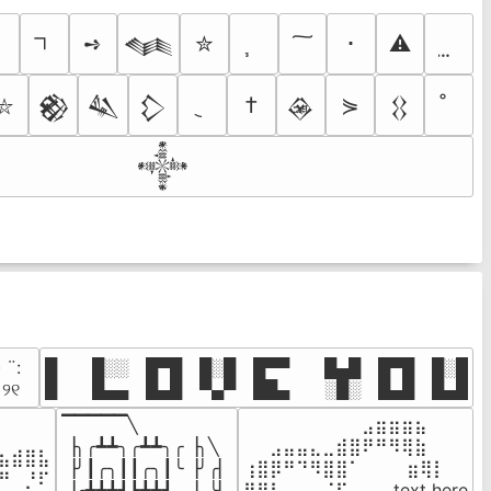
ｼ
➺
✮
･
⚠
𒈝
†
⋟
𒆙
𒈑
𒁷
𒊲
𒌐
⛥
𒀱
· ¨:⠀

█  █░░ █▀█ █░█ █▀▀  █▄█ █▀█ █░█

. ୨୧⠀
█  █▄▄ █▄█ ▀▄▀ ██▄  ░█░ █▄█ █▄█
▔▔▔▔▔╲

⠀⠀⠀⠀⠀⠀⠀⠀⠀⣠⣶⣶⣶⣦⠀⠀

⠀⠀⠀⠀

▕╮╭┻┻╮╭┻┻╮╭▕╮╲

⠀⠀⣠⣤⣤⣄⣀⣾⣿⠟⠛⠻⢿⣷⠀

⣦⣾⣿⣧

▕╯┃╭╮┃┃╭╮┃╰▕╯╭▏

⢰⣿⡿⠛⠙⠻⣿⣿⠁⠀⠀ ⠀⣶⢿⡇

⠛⠀⡘⠏

▕╭┻┻┻┛┗┻┻┛  ▕  ╰▏

⢿⣿⣇⠀⠀⠀⠈⠏⠀⠀⠀ text here
