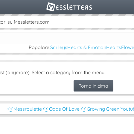
ori su Messletters.com
Popolare:
Smileys
Hearts & Emotion
Hearts
Flowe
ist (anymore). Select a category from the menu.
Torna in cima
◔͜͡◔ Messroulette
◔͜͡◔ Odds Of Love
◔͜͡◔ Growing Green Youtu