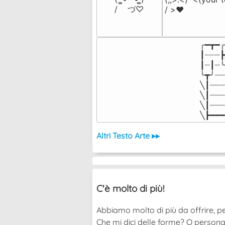
/    づ♡
/ >❤️
╭━┳━╭
┃┈┈┈┣
┃┈┃┈╰
╰┳╯┈┈
╲┃┈┈┈
╲┃┈┈┈
╲┃┈┈┈
╲┣━━━
Altri Testo Arte ▸▸
C'è molto di più!
Abbiamo molto di più da offrire, pe
Che mi dici delle forme? O persona