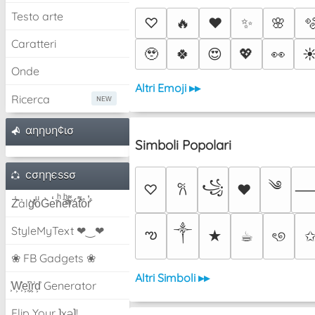
Testo arte
♡
🔥
❤️
✨
🌸

Caratteri
🥹
🍀
😍
💖
👀
☀
Onde
Altri Emoji ▸▸
Ricerca
αηηυη¢ισ
Simboli Popolari
cσηηєѕѕσ
༄
꧁
♡
♥
𐙚
Z̾̽ảlg̀͐ͭ̽oͧG̀e̒̃nͪȅͪͫ̏̐r͌̑á͑t͌̑͛o̊r̓̐
༒︎
StyleMyText ❤‿❤
ఌ
★
☕︎
ৎ୭
❀ FB Gadgets ❀
Altri Simboli ▸▸
͕͗W͕͕͗͗e͕͕͗͗i͕͕͗͗r͕͗d͕͗ Generator
Flip Your ʇxəʇ!