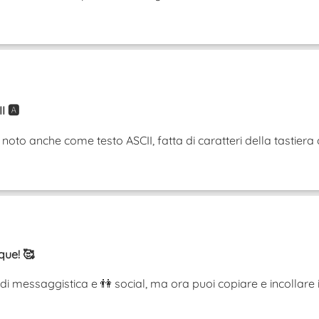
 🅰️
to anche come testo ASCII, fatta di caratteri della tastiera ordi
que! 🥰
di messaggistica e 👫 social, ma ora puoi copiare e incollare i t