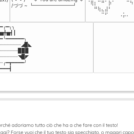
⠈⢿⡆⠉⠛⠁⡷⠁⠀⠀⠀⠉⠳
/づづ ~ ┗━━━━━━━━┛
⠀⠀⠛⢷⣄⣼⠃⠀⠀⠀⠀⠀⠀
⠀⠀⠀⠀⠉⠋⠀⠀⠀⠠⡥⠄⠀
━╭━╮╮

▅╋▅┫┃

━╰━━━━━━╮

┈┈┈┈┈┈┈◢▉◣

┈┈┈┈┈┈▉▉▉

┈┈┈┈┈┈◥▉◤

┈╭━┳━━━━╯

━━━┫﻿
rché adoriamo tutto ciò che ha a che fare con il testo!
ggi? Forse vuoi che il tuo testo sia specchiato, o magari cap