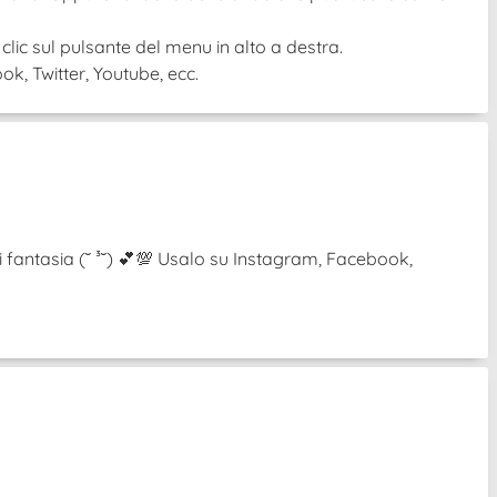
 clic sul pulsante del menu in alto a destra.
k, Twitter, Youtube, ecc.
i fantasia (˘ ³˘) 💕💯 Usalo su Instagram, Facebook,