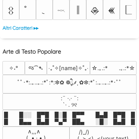
║
𒌐
𒊲
𒌍
𓎖
Altri Caratteri ▸▸
Arte di Testo Popolare
જ⁀➴
✧˖°
‎‧₊˚✧[name]✧˚₊‧
☆.｡.:*　　.｡.:*☆
ﾟﾟ･*:.｡..｡.:*ﾟ:*:✼✿ ❁ཻུ۪۪⸙͎ ✿✼:*ﾟ:.｡..｡.:*･ﾟﾟ
⠀:¨ ·.· ¨:⠀

⠀ `· . ୨୧⠀
█  █░░ █▀█ █░█ █▀▀  █▄█ █▀█ █░█
█  █▄▄ █▄█ ▀▄▀ ██▄  ░█░ █▄█ █▄
 ∧,,,∧

 /)_/)

(  ̳• · • ̳)

(,,>.<)  <(your text)
