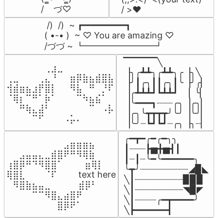
/    づ♡
/ >❤️
 /)  /)  ~ ┏━━━━━━━━┓

( •-• )  ~ ♡ You are amazing ♡

/づづ ~ ┗━━━━━━━━┛
▔▔▔▔▔╲

⠀⠀⠀⠀⠀⠀⢀⣰⣀⠀⠀⠀⠀⠀⠀⠀⠀

▕╮╭┻┻╮╭┻┻╮╭▕╮╲

⢀⣀⠀⠀⠀⢀⣄⠘⠀⠀⣶⡿⣷⣦⣾⣿⣧

▕╯┃╭╮┃┃╭╮┃╰▕╯╭▏

⢺⣾⣶⣦⣰⡟⣿⡇⠀⠀⠻⣧⠀⠛⠀⡘⠏

▕╭┻┻┻┛┗┻┻┛  ▕  ╰▏

⠈⢿⡆⠉⠛⠁⡷⠁⠀⠀⠀⠉⠳⣦⣮⠁⠀

▕╰━━━┓┈┈┈╭╮▕╭╮▏

⠀⠀⠛⢷⣄⣼⠃⠀⠀⠀⠀⠀⠀⠉⠀⠠⡧

▕╭╮╰┳┳┳┳╯╰╯▕╰╯▏

⠀⠀⠀⠀⠉⠋⠀⠀⠀⠠⡥⠄⠀⠀⠀⠀⠀
▕╰╯┈┗┛┗┛┈╭╮▕╮┈▏
╭━┳━╭━╭━╮╮

⠀⠀⠀⠀⠀⠀⠀⠀⠀⣠⣶⣶⣶⣦⠀⠀

┃┈┈┈┣▅╋▅┫┃

⠀⠀⣠⣤⣤⣄⣀⣾⣿⠟⠛⠻⢿⣷⠀

┃┈┃┈╰━╰━━━━━━╮

⢰⣿⡿⠛⠙⠻⣿⣿⠁⠀⠀ ⠀⣶⢿⡇

╰┳╯┈┈┈┈┈┈┈┈┈◢▉◣

⢿⣿⣇⠀⠀⠀⠈⠏⠀⠀⠀ text here

╲┃┈┈┈┈┈┈┈┈┈▉▉▉

⠀⠻⣿⣷⣦⣤⣀⠀⠀⠀ ⠀⣾⡿⠃⠀

╲┃┈┈┈┈┈┈┈┈┈◥▉◤

⠀⠀⠀⠀⠉⠉⠻⣿⣄⣴⣿⠟⠀⠀⠀

╲┃┈┈┈┈╭━┳━━━━╯

⠀⠀⠀⠀⠀⠀⠀⠀⣿⡿⠟⠁⠀⠀⠀
╲┣━━━━━━┫﻿