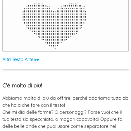
⠀⣠⣤⣶⣶⣦⣄⡀  ⠀⢀⣤⣴⣶⣶⣤⣀⠀

⣼⣿⣿⣿⣿⣿⣿⣷⣤⣾⣿⣿⣿⣿⣿⣿⣧

⣿⣿⣿⣿⣿⣿⣿⣿⣿⣿⣿⣿⣿⣿⣿⣿⣿

⠹⣿⣿⣿⣿⣿⣿⣿⣿⣿⣿⣿⣿⣿⣿⣿⠏

⠀⠙⢿⣿⣿⣿⣿⣿⣿⣿⣿⣿⣿⣿⣿⠋⠀

⠀⠀⠀⠙⢿⣿⣿⣿⣿⣿⣿⣿⡿⠛⠁⠀⠀

⠀⠀⠀⠀⠀⠉⢿⣿⣿⣿⠟⠋⠀⠀⠀⠀⠀

⠀⠀⠀⠀⠀⠀⠀⠙⠻⠁⠀⠀⠀⠀⠀⠀⠀⠀⠀⠀⠀⠀⠀
Altri Testo Arte ▸▸
C'è molto di più!
Abbiamo molto di più da offrire, perché adoriamo tutto ciò
che ha a che fare con il testo!
Che mi dici delle forme? O personaggi? Forse vuoi che il
tuo testo sia specchiato, o magari capovolto! Oppure fai
delle belle onde che puoi usare come separatore nel