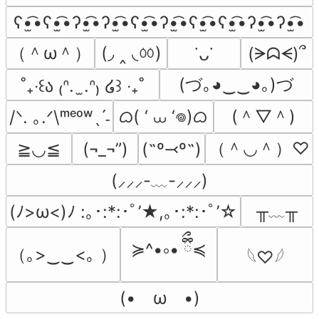
ʕ•̫͡•ʕ•̫͡•ʔ•̫͡•ʔ•̫͡•ʕ•̫͡•ʔ•̫͡•ʕ•̫͡•ʕ•̫͡•ʔ•̫͡•ʔ•̫͡•
（＾ω＾）
(◞ ‸ ◟ㆀ)
(ᗒᗣᗕ)՞
˙ᴗ˙
(づ｡◕‿‿◕｡)づ
˚₊‧꒰ა ₍ᐢ.  ̫.ᐢ₎ ໒꒱ ‧₊˚
ᜊ( ‘ ⩊ ‘𖦹)ᜊ
(＾▽＾)
/ᐠ. ｡.ᐟ\ᵐᵉᵒʷˎˊ˗
（＾◡＾）♡
≧◡≦
(¬_¬”)
(˶º⤙º˶)
(⸝⸝⸝-﹏-⸝⸝⸝)
╥﹏╥
(ﾉ>ω<)ﾉ :｡･:*:･ﾟ’★,｡･:*:･ﾟ’☆
≽^•༚• ྀིྀ≼
（｡>‿‿<｡ ）
𓆩♡𓆪
(•　ω　•)