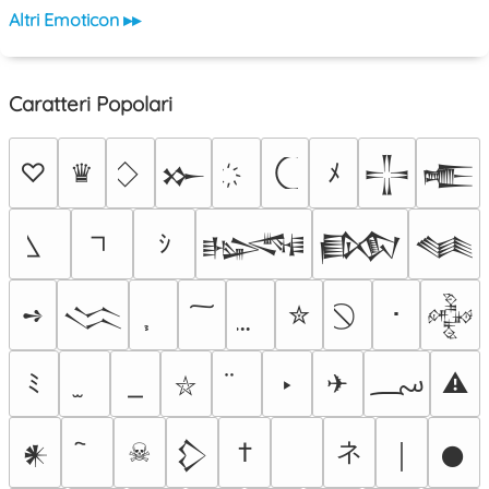
Altri Emoticon ▸▸
Caratteri Popolari
♡
♛
ﾒ
𒁍
𒋲
𒍫
ｼ
𒈙
𒁃
𒈝
➺
✮
･
𒈱
𒅒
؄
ﾐ
‣
✈
⚠
⛥
ネ
☠
†
𒀭
𒁷
￨
𒊹