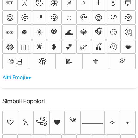
⭐
❗
🪽
⚔️
🤣
🦋
📌
🌷
💬
😉
🥺
📍
🥲
☺️
💀
😍
🩷
🥹
🎧
👀
🍀
☀️
💖
🌊
💎
😏
🤔
😂
🌟
❥
💕
🌿
🍒
🙂
💋
❤️‍🔥
❄️
🫶🏻
🫣
📝
⚜️
Altri Emoji ▸▸
Simboli Popolari
༄
꧁
♡
♥
✧
⭒
𐙚
⸻