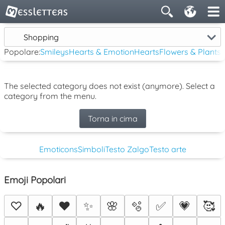
Shopping
Popolare:
Smileys
Hearts & Emotion
Hearts
Flowers & Plants
The selected category does not exist (anymore). Select a
category from the menu.
Torna in cima
Emoticons
Simboli
Testo Zalgo
Testo arte
Emoji Popolari
♡
🔥
❤️
✨
🌸
🫧
✅
💗
🥰