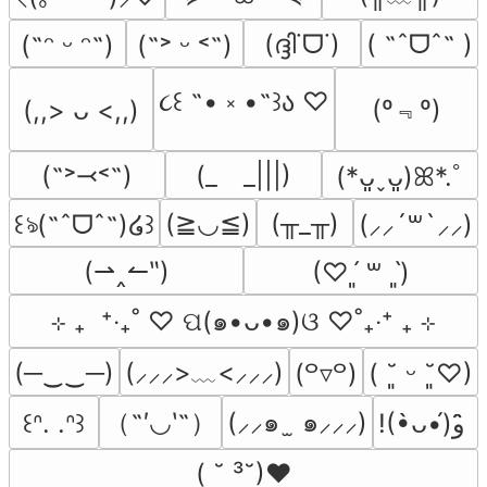
(ദ്ദി˙ᗜ˙)
( ˶ˆᗜˆ˵ )
(˶ᵔ ᵕ ᵔ˶)
(˶˃ ᵕ ˂˶)
૮꒰ ˶• ༝ •˶꒱ა ♡
(º﹃º)
(,,> ᴗ <,,)
(˶˃⤙˂˶)
(_　_|||)
(*ᴗ͈ˬᴗ͈)ꕤ*.ﾟ
(≧◡≦)
(╥_╥)
꒰ঌ(˶ˆᗜˆ˵)໒꒱
(⸝⸝´꒳`⸝⸝)
(⇀‸↼‶)
(♡ˊ͈ ꒳ ˋ͈)
⊹ ₊  ⁺‧₊˚ ♡ ପ(๑•ᴗ•๑)ଓ ♡˚₊‧⁺ ₊ ⊹
(─‿‿─)
(⸝⸝⸝>﹏<⸝⸝⸝)
(꒪▿꒪)
( ˘͈ ᵕ ˘͈♡)
（˶′◡‵˶）
(⸝⸝๑  ̫ ๑⸝⸝⸝)
꒰ᐢ. .ᐢ꒱
!(•̀ᴗ•́)و ̑̑
( ˘ ³˘)♥