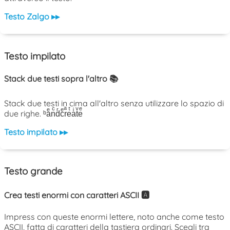
Testo Zalgo ▸▸
Testo impilato
Stack due testi sopra l'altro 📚
Stack due testi in cima all'altro senza utilizzare lo spazio di
due righe. ᵇaͤnͨdͬcͤrͣeͭaͥtͮeͤ
Testo impilato ▸▸
Testo grande
Crea testi enormi con caratteri ASCII 🅰️
Impress con queste enormi lettere, noto anche come testo
ASCII, fatta di caratteri della tastiera ordinari. Scegli tra