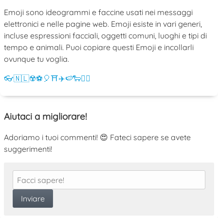
Emoji sono ideogrammi e faccine usati nei messaggi
elettronici e nelle pagine web. Emoji esiste in vari generi,
incluse espressioni facciali, oggetti comuni, luoghi e tipi di
tempo e animali. Puoi copiare questi Emoji e incollarli
ovunque tu voglia.
👓
🇳🇱
☢️
⚽
🎈
⛩️
✈️
🍉
🐑
💁‍♀️
Aiutaci a migliorare!
Adoriamo i tuoi commenti! 😍 Fateci sapere se avete
suggerimenti!