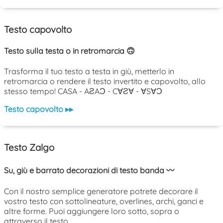
Testo capovolto
Testo sulla testa o in retromarcia 🙃
Trasforma il tuo testo a testa in giù, metterlo in
retromarcia o rendere il testo invertito e capovolto, allo
stesso tempo! CASA - AƧAƆ - C∀Ƨ∀ - ∀S∀Ɔ
Testo capovolto ▸▸
Testo Zalgo
Su, giù e barrato decorazioni di testo banda 〰️
Con il nostro semplice generatore potrete decorare il
vostro testo con sottolineature, overlines, archi, ganci e
altre forme. Puoi aggiungere loro sotto, sopra o
attraverso il testo.