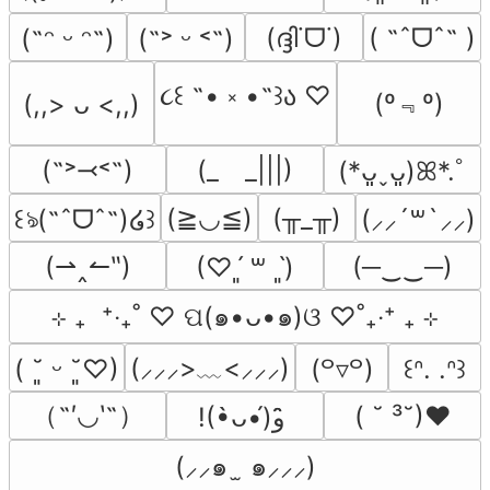
(ദ്ദി˙ᗜ˙)
( ˶ˆᗜˆ˵ )
(˶ᵔ ᵕ ᵔ˶)
(˶˃ ᵕ ˂˶)
૮꒰ ˶• ༝ •˶꒱ა ♡
(º﹃º)
(,,> ᴗ <,,)
(˶˃⤙˂˶)
(_　_|||)
(*ᴗ͈ˬᴗ͈)ꕤ*.ﾟ
(≧◡≦)
(╥_╥)
꒰ঌ(˶ˆᗜˆ˵)໒꒱
(⸝⸝´꒳`⸝⸝)
(⇀‸↼‶)
(─‿‿─)
(♡ˊ͈ ꒳ ˋ͈)
⊹ ₊  ⁺‧₊˚ ♡ ପ(๑•ᴗ•๑)ଓ ♡˚₊‧⁺ ₊ ⊹
(⸝⸝⸝>﹏<⸝⸝⸝)
( ˘͈ ᵕ ˘͈♡)
(꒪▿꒪)
꒰ᐢ. .ᐢ꒱
（˶′◡‵˶）
( ˘ ³˘)♥
!(•̀ᴗ•́)و ̑̑
(⸝⸝๑  ̫ ๑⸝⸝⸝)