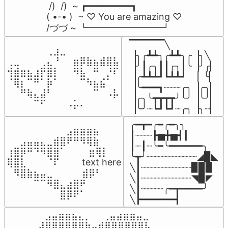
 /)  /)  ~ ┏━━━━━━━━┓

( •-• )  ~ ♡ You are amazing ♡

/づづ ~ ┗━━━━━━━━┛
▔▔▔▔▔╲

⠀⠀⠀⠀⠀⠀⢀⣰⣀⠀⠀⠀⠀⠀⠀⠀⠀

▕╮╭┻┻╮╭┻┻╮╭▕╮╲

⢀⣀⠀⠀⠀⢀⣄⠘⠀⠀⣶⡿⣷⣦⣾⣿⣧

▕╯┃╭╮┃┃╭╮┃╰▕╯╭▏

⢺⣾⣶⣦⣰⡟⣿⡇⠀⠀⠻⣧⠀⠛⠀⡘⠏

▕╭┻┻┻┛┗┻┻┛  ▕  ╰▏

⠈⢿⡆⠉⠛⠁⡷⠁⠀⠀⠀⠉⠳⣦⣮⠁⠀

▕╰━━━┓┈┈┈╭╮▕╭╮▏

⠀⠀⠛⢷⣄⣼⠃⠀⠀⠀⠀⠀⠀⠉⠀⠠⡧

▕╭╮╰┳┳┳┳╯╰╯▕╰╯▏

⠀⠀⠀⠀⠉⠋⠀⠀⠀⠠⡥⠄⠀⠀⠀⠀⠀
▕╰╯┈┗┛┗┛┈╭╮▕╮┈▏
╭━┳━╭━╭━╮╮

⠀⠀⠀⠀⠀⠀⠀⠀⠀⣠⣶⣶⣶⣦⠀⠀

┃┈┈┈┣▅╋▅┫┃

⠀⠀⣠⣤⣤⣄⣀⣾⣿⠟⠛⠻⢿⣷⠀

┃┈┃┈╰━╰━━━━━━╮

⢰⣿⡿⠛⠙⠻⣿⣿⠁⠀⠀ ⠀⣶⢿⡇

╰┳╯┈┈┈┈┈┈┈┈┈◢▉◣

⢿⣿⣇⠀⠀⠀⠈⠏⠀⠀⠀ text here

╲┃┈┈┈┈┈┈┈┈┈▉▉▉

⠀⠻⣿⣷⣦⣤⣀⠀⠀⠀ ⠀⣾⡿⠃⠀

╲┃┈┈┈┈┈┈┈┈┈◥▉◤

⠀⠀⠀⠀⠉⠉⠻⣿⣄⣴⣿⠟⠀⠀⠀

╲┃┈┈┈┈╭━┳━━━━╯

⠀⠀⠀⠀⠀⠀⠀⠀⣿⡿⠟⠁⠀⠀⠀
╲┣━━━━━━┫﻿
⠀⣠⣤⣶⣶⣦⣄⡀  ⠀⢀⣤⣴⣶⣶⣤⣀⠀

⣼⣿⣿⣿⣿⣿⣿⣷⣤⣾⣿⣿⣿⣿⣿⣿⣧
