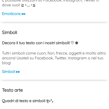
È possibile utilizzarli su Facebook, Instagram, Twitter o
dove vuoi! ≧◔◡◔≦
Emoticons ▸▸
Simboli
Decora il tuo testo con i nostri simboli! ♡ ❀
Tutti i simboli come cuori, fiori, frecce, oggetti e molto altro
ancora! Usateli su Facebook, Twitter, Instagram o nel tuo
blog!
Simboli ▸▸
Testo arte
Quadri di testo e simboli ୭̥⋆*｡