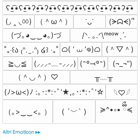
ʕ•̫͡•ʕ•̫͡•ʔ•̫͡•ʔ•̫͡•ʕ•̫͡•ʔ•̫͡•ʕ•̫͡•ʕ•̫͡•ʔ•̫͡•ʔ•̫͡•
(◞ ‸ ◟ㆀ)
（＾ω＾）
(ᗒᗣᗕ)՞
˙ᴗ˙
(づ｡◕‿‿◕｡)づ
/ᐠ. ｡.ᐟ\ᵐᵉᵒʷˎˊ˗
ᜊ( ‘ ⩊ ‘𖦹)ᜊ
(＾▽＾)
˚₊‧꒰ა ₍ᐢ.  ̫.ᐢ₎ ໒꒱ ‧₊˚
≧◡≦
(˶º⤙º˶)
(¬_¬”)
(⸝⸝⸝-﹏-⸝⸝⸝)
（＾◡＾）♡
╥﹏╥
(ﾉ>ω<)ﾉ :｡･:*:･ﾟ’★,｡･:*:･ﾟ’☆
𓆩♡𓆪
≽^•༚• ྀིྀ≼
（｡>‿‿<｡ ）
( ´﹀` )
Altri Emoticon ▸▸