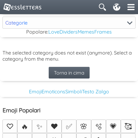
Categorie
Popolare:
Love
Dividers
Memes
Frames
The selected category does not exist (anymore). Select a
category from the menu.
Torna in cima
Emoji
Emoticons
Simboli
Testo Zalgo
Emoji Popolari
♡
🔥
✨
❤️
✅
🌸
🫧
💗
🥰