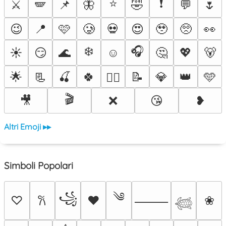
⭐
❗
⚔️
🪽
📌
🦋
🤣
💬
🌷
😉
📍
🩷
🥲
💀
😍
🥹
🥺
👀
❄️
🎧
☀️
😏
🌊
☺️
🤔
💖
🐻
🌟
📃
🍒
🍀
📝
💎
👑
🩵
❤️‍🔥
🎬
🎥
❌
😘
❥
Altri Emoji ▸▸
Simboli Popolari
༄
꧁
♡
♥
❀
𐙚
⸻
𓆉