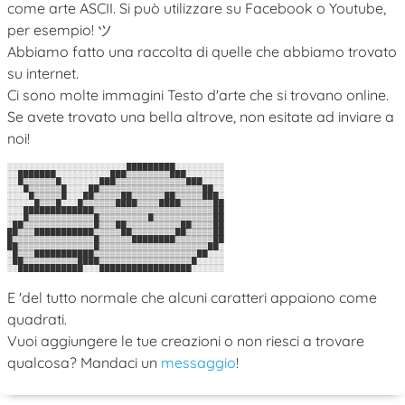
come arte ASCII. Si può utilizzare su Facebook o Youtube,
per esempio! ツ
Abbiamo fatto una raccolta di quelle che abbiamo trovato
su internet.
Ci sono molte immagini Testo d'arte che si trovano online.
Se avete trovato una bella altrove, non esitate ad inviare a
noi!
░░░░░░░░░░░░░░░░░░░░░░█████████░░░░░░░░░

░░███████░░░░░░░░░░███▒▒▒▒▒▒▒▒███░░░░░░░

░░█▒▒▒▒▒▒█░░░░░░░███▒▒▒▒▒▒▒▒▒▒▒▒▒███░░░░

░░░█▒▒▒▒▒▒█░░░░██▒▒▒▒▒▒▒▒▒▒▒▒▒▒▒▒▒▒▒██░░

░░░░█▒▒▒▒▒█░░░██▒▒▒▒▒██▒▒▒▒▒▒██▒▒▒▒▒███░

░░░░░█▒▒▒█░░░█▒▒▒▒▒▒████▒▒▒▒████▒▒▒▒▒▒██

░░░█████████████▒▒▒▒▒▒▒▒▒▒▒▒▒▒▒▒▒▒▒▒▒▒██

░░░█▒▒▒▒▒▒▒▒▒▒▒▒█▒▒▒▒▒▒▒▒▒█▒▒▒▒▒▒▒▒▒▒▒██

░██▒▒▒▒▒▒▒▒▒▒▒▒▒█▒▒▒██▒▒▒▒▒▒▒▒▒▒██▒▒▒▒██

██▒▒▒███████████▒▒▒▒▒██▒▒▒▒▒▒▒▒██▒▒▒▒▒██

█▒▒▒▒▒▒▒▒▒▒▒▒▒▒▒█▒▒▒▒▒▒████████▒▒▒▒▒▒▒██

██▒▒▒▒▒▒▒▒▒▒▒▒▒▒█▒▒▒▒▒▒▒▒▒▒▒▒▒▒▒▒▒▒▒▒██░

░█▒▒▒███████████▒▒▒▒▒▒▒▒▒▒▒▒▒▒▒▒▒▒▒██░░░

░██▒▒▒▒▒▒▒▒▒▒████▒▒▒▒▒▒▒▒▒▒▒▒▒▒▒▒▒█░░░░░

E 'del tutto normale che alcuni caratteri appaiono come
quadrati.
Vuoi aggiungere le tue creazioni o non riesci a trovare
qualcosa? Mandaci un
messaggio
!