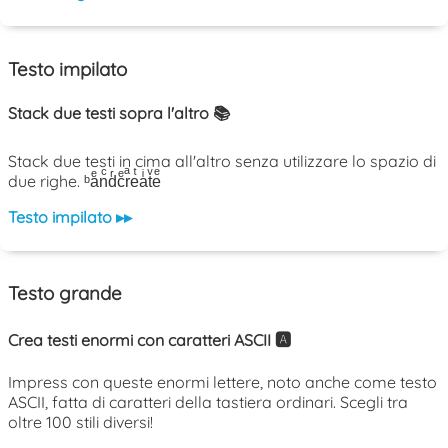
Testo impilato
Stack due testi sopra l'altro 📚
Stack due testi in cima all'altro senza utilizzare lo spazio di
due righe. ᵇaͤnͨdͬcͤrͣeͭaͥtͮeͤ
Testo impilato ▸▸
Testo grande
Crea testi enormi con caratteri ASCII 🅰️
Impress con queste enormi lettere, noto anche come testo
ASCII, fatta di caratteri della tastiera ordinari. Scegli tra
oltre 100 stili diversi!