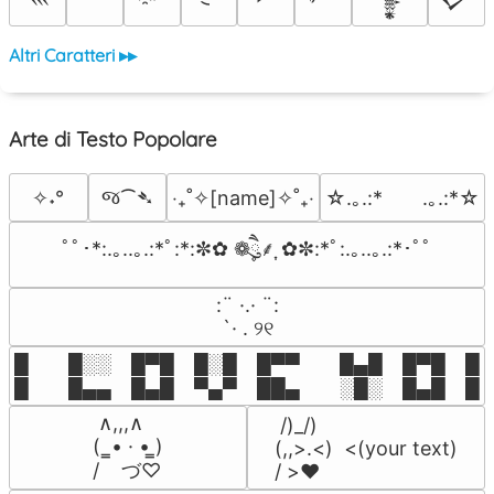
Altri Caratteri ▸▸
Arte di Testo Popolare
જ⁀➴
✧˖°
‎‧₊˚✧[name]✧˚₊‧
☆.｡.:*　　.｡.:*☆
ﾟﾟ･*:.｡..｡.:*ﾟ:*:✼✿ ❁ཻུ۪۪⸙͎ ✿✼:*ﾟ:.｡..｡.:*･ﾟﾟ
⠀:¨ ·.· ¨:⠀

⠀ `· . ୨୧⠀
█  █░░ █▀█ █░█ █▀▀  █▄█ █▀█ █░█
█  █▄▄ █▄█ ▀▄▀ ██▄  ░█░ █▄█ █▄
 ∧,,,∧

 /)_/)

(  ̳• · • ̳)

(,,>.<)  <(your text)

/    づ♡
/ >❤️