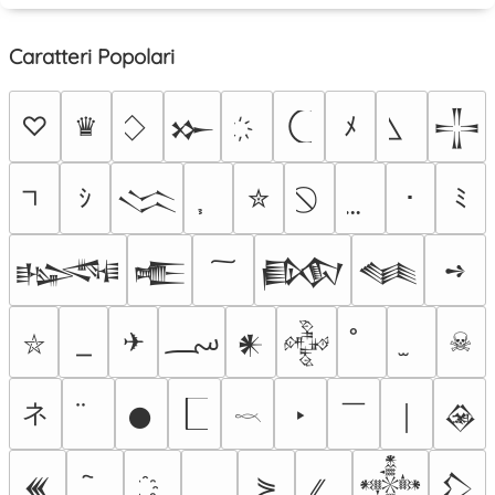
Caratteri Popolari
♡
♛
ﾒ
𒁍
𒋲
ｼ
✮
･
ﾐ
𒈱
➺
𒈙
𒍫
𒁃
𒈝
؄
✈
☠
𒀭
𒅒
⛥
ネ
￣
‣
𒊹
￨
𒊲
𓎖
⋟
𒌍
𒀱
𒁷