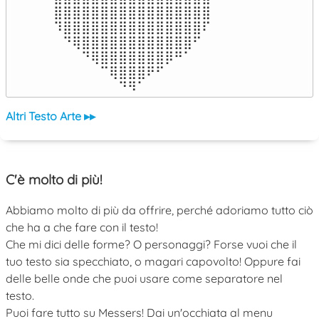
⣿⣿⣿⣿⣿⣿⣿⣿⣿⣿⣿⣿⣿⣿⣿⣿⣿

⠹⣿⣿⣿⣿⣿⣿⣿⣿⣿⣿⣿⣿⣿⣿⣿⠏

⠀⠙⢿⣿⣿⣿⣿⣿⣿⣿⣿⣿⣿⣿⣿⠋⠀

⠀⠀⠀⠙⢿⣿⣿⣿⣿⣿⣿⣿⡿⠛⠁⠀⠀

⠀⠀⠀⠀⠀⠉⢿⣿⣿⣿⠟⠋⠀⠀⠀⠀⠀

⠀⠀⠀⠀⠀⠀⠀⠙⠻⠁⠀⠀⠀⠀⠀⠀⠀⠀⠀⠀⠀⠀⠀
Altri Testo Arte ▸▸
C'è molto di più!
Abbiamo molto di più da offrire, perché adoriamo tutto ciò
che ha a che fare con il testo!
Che mi dici delle forme? O personaggi? Forse vuoi che il
tuo testo sia specchiato, o magari capovolto! Oppure fai
delle belle onde che puoi usare come separatore nel
testo.
Puoi fare tutto su Messers! Dai un'occhiata al menu