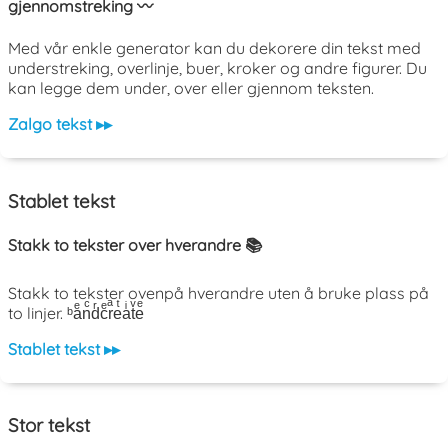
gjennomstreking 〰️
Med vår enkle generator kan du dekorere din tekst med
understreking, overlinje, buer, kroker og andre figurer. Du
kan legge dem under, over eller gjennom teksten.
Zalgo tekst ▸▸
Stablet tekst
Stakk to tekster over hverandre 📚
Stakk to tekster ovenpå hverandre uten å bruke plass på
to linjer. ᵇaͤnͨdͬcͤrͣeͭaͥtͮeͤ
Stablet tekst ▸▸
Stor tekst