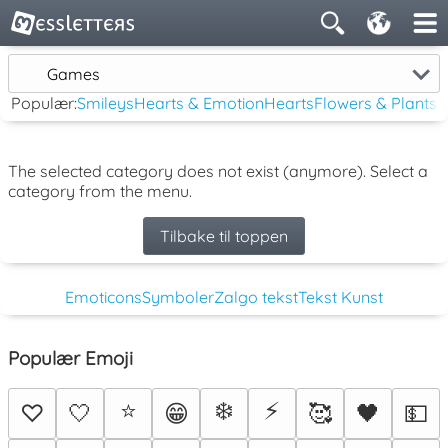
Games
Populær:
Smileys
Hearts & Emotion
Hearts
Flowers & Plants
The selected category does not exist (anymore). Select a
category from the menu.
Tilbake til toppen
Emoticons
Symboler
Zalgo tekst
Tekst Kunst
Populær Emoji
⭐
❄️
⚡
♡
🤍
😁
🥰
🖤
💵