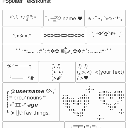
Populær Tekstkunst
⋆°.☾⋆.ೃ࿔*:⋆
˚₊·—̳͟͞͞♡ name ♥️
𖦹:･ﾟ⋆｡°⭒✩･:*:｡
-ˋˏ ༻✿༺ ˎˊ-
⫘⫘⫘⫘⫘⫘
°.•☆•.°
ﾟﾟ･*:.｡..｡.:*ﾟ:*:✼✿ ❁ཻུ۪۪⸙͎ ✿✼:*ﾟ:.｡..｡.:*･ﾟﾟ
❀° ┄───╮

(\_/)

 /)_/)

(•_•)

(,,>.<)  <(your text)

 ╰───┄ °❀
(>🧨
/ >❤️
⠀⠀⠀⠀⠀⠀⢀⣰⣀⠀⠀⠀⠀⠀⠀⠀⠀

╭ @𝙪𝙨𝙚𝙧𝙣𝙖𝙢𝙚 ♡‧₊˚

⢀⣀⠀⠀⠀⢀⣄⠘⠀⠀⣶⡿⣷⣦⣾⣿⣧

┆❝ proノnouns ❞

⢺⣾⣶⣦⣰⡟⣿⡇⠀⠀⠻⣧⠀⠛⠀⡘⠏

┆⋆˚ 🎞️ ˖° 𝙖𝙜𝙚

⠈⢿⡆⠉⠛⠁⡷⠁⠀⠀⠀⠉⠳⣦⣮⠁⠀

⠀⠀⠛⢷⣄⣼⠃⠀⠀⠀⠀⠀⠀⠉⠀⠠⡧

╰ ➤ ᥫට fav things.
⠀⠀⠀⠀⠉⠋⠀⠀⠀⠠⡥⠄⠀⠀⠀⠀⠀
╭━┳━╭━╭━╮╮
