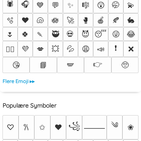
🕷️
🎧
💙
💬
✨
🎼
😲
🤭
💫
🫧
♥️
🐚
🪷
🚀
🥊
🍎
🍂
🐇
🌷
🍀
🍡
🥷
💀
😈
😴
😜
😂
❗
💜
💋
💥
💦
😩
📣
❌
❤️‍🔥
👉
😘
📘
🪽
🥺
Flere Emoji ▸▸
Populære Symboler
༄
꧁
♡
✩
♥
❀
𐙚
⸻