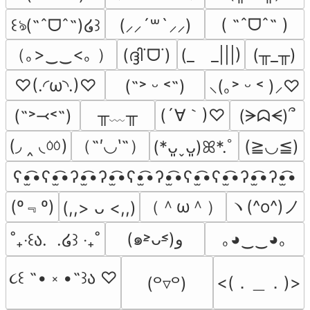
( ˶ˆᗜˆ˵ )
꒰ঌ(˶ˆᗜˆ˵)໒꒱
(⸝⸝´꒳`⸝⸝)
（｡>‿‿<｡ ）
(ദ്ദി˙ᗜ˙)
(_　_|||)
(╥_╥)
♡(.◜ω◝.)♡
(˶˃ ᵕ ˂˶)
⸜(｡˃ ᵕ ˂ )⸝♡
╥﹏╥
(´∀｀)♡
(˶˃⤙˂˶)
(ᗒᗣᗕ)՞
(◞ ‸ ◟ㆀ)
（˶′◡‵˶）
(≧◡≦)
(*ᴗ͈ˬᴗ͈)ꕤ*.ﾟ
ʕ•̫͡•ʕ•̫͡•ʔ•̫͡•ʔ•̫͡•ʕ•̫͡•ʔ•̫͡•ʕ•̫͡•ʕ•̫͡•ʔ•̫͡•ʔ•̫͡•
(º﹃º)
（＾ω＾）
ヽ(^o^)ノ
(,,> ᴗ <,,)
(๑˃̵ᴗ˂̵)و
｡◕‿‿◕｡
˚₊‧꒰ა.  .໒꒱ ‧₊˚
૮꒰ ˶• ༝ •˶꒱ა ♡
<(．＿．)>
(꒪▿꒪)