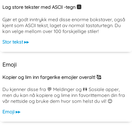
Lag store tekster med ASCII -tegn 🅰️
Gjør et godt inntrykk med disse enorme bokstaver, også
kjent som ASCII tekst, laget av normal tastaturtegn. Du
kan velge mellom over 100 forskjellige stiler!
Stor tekst ▸▸
Emoji
Kopier og lim inn fargerike emojier overalt! 🥰
Du kjenner disse fra 💬 Meldinger og 👫 Sosiale apper,
men du kan nå kopiere og lime inn favorittemoen din fra
vår nettside og bruke dem hvor som helst du vil! 😊
Emoji ▸▸