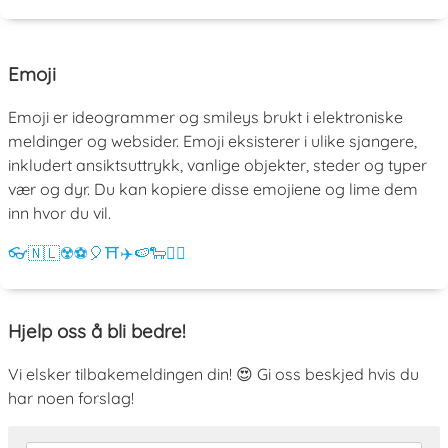
Emoji
Emoji er ideogrammer og smileys brukt i elektroniske
meldinger og websider. Emoji eksisterer i ulike sjangere,
inkludert ansiktsuttrykk, vanlige objekter, steder og typer
vær og dyr. Du kan kopiere disse emojiene og lime dem
inn hvor du vil.
👓
🇳🇱
☢️
⚽
🎈
⛩️
✈️
🍉
🐑
💁‍♀️
Hjelp oss å bli bedre!
Vi elsker tilbakemeldingen din! 😍 Gi oss beskjed hvis du
har noen forslag!