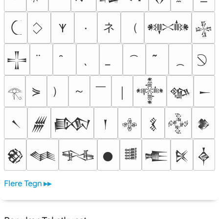
ネ
（
٠
𐊵
𒀰
𒈔
𒋲
）
～
￣
⋟
￨
𒀱
𒀲
𒀸
𓂀
𒀹
𒁂
𒁃
𒁹
𒂭
𒃽
𒅒
𒆎
𒆙
𒈝
𒊎
𒊹
𒌃
𒍫
𒍮
𒎓
Flere Tegn ▸▸