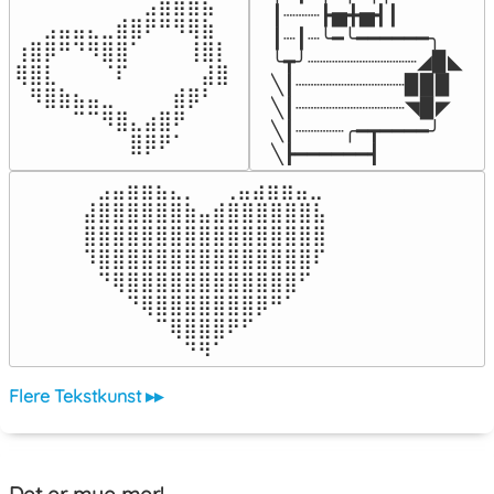
⠀⠀⠀⠀⠀⠀⠀⠀⠀⣠⣶⣶⣶⣦⠀⠀

┃┈┈┈┣▅╋▅┫┃

⠀⠀⣠⣤⣤⣄⣀⣾⣿⠟⠛⠻⢿⣷⠀

┃┈┃┈╰━╰━━━━━━╮

⢰⣿⡿⠛⠙⠻⣿⣿⠁⠀⠀⠀⢸⣿⡇

╰┳╯┈┈┈┈┈┈┈┈┈◢▉◣

⢿⣿⣇⠀⠀⠀⠈⠏⠀⠀⠀⠀⠀⣼⣿⠀

╲┃┈┈┈┈┈┈┈┈┈▉▉▉

⠀⠻⣿⣷⣦⣤⣀⠀⠀⠀⠀⣾⡿⠃⠀

╲┃┈┈┈┈┈┈┈┈┈◥▉◤

⠀⠀⠀⠀⠉⠉⠻⣿⣄⣴⣿⠟⠀⠀⠀

╲┃┈┈┈┈╭━┳━━━━╯

⠀⠀⠀⠀⠀⠀⠀⠀⣿⡿⠟⠁⠀⠀⠀⠀
╲┣━━━━━━┫﻿
⠀⣠⣤⣶⣶⣦⣄⡀  ⠀⢀⣤⣴⣶⣶⣤⣀⠀

⣼⣿⣿⣿⣿⣿⣿⣷⣤⣾⣿⣿⣿⣿⣿⣿⣧

⣿⣿⣿⣿⣿⣿⣿⣿⣿⣿⣿⣿⣿⣿⣿⣿⣿

⠹⣿⣿⣿⣿⣿⣿⣿⣿⣿⣿⣿⣿⣿⣿⣿⠏

⠀⠙⢿⣿⣿⣿⣿⣿⣿⣿⣿⣿⣿⣿⣿⠋⠀

⠀⠀⠀⠙⢿⣿⣿⣿⣿⣿⣿⣿⡿⠛⠁⠀⠀

⠀⠀⠀⠀⠀⠉⢿⣿⣿⣿⠟⠋⠀⠀⠀⠀⠀

⠀⠀⠀⠀⠀⠀⠀⠙⠻⠁⠀⠀⠀⠀⠀⠀⠀⠀⠀⠀⠀⠀⠀
Flere Tekstkunst ▸▸
Det er mye mer!