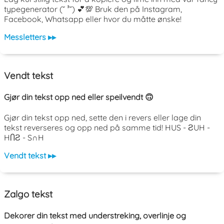
typegenerator (˘ ³˘) 💕💯 Bruk den på Instagram,
Facebook, Whatsapp eller hvor du måtte ønske!
Messletters ▸▸
Vendt tekst
Gjør din tekst opp ned eller speilvendt 🙃
Gjør din tekst opp ned, sette den i revers eller lage din
tekst reverseres og opp ned på samme tid! HUS - ƧUH -
HႶƧ - S∩H
Vendt tekst ▸▸
Zalgo tekst
Dekorer din tekst med understreking, overlinje og