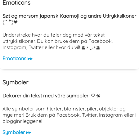
Emoticons
Søt og morsom japansk Kaomoji og andre Uttrykksikoner
( ˘ ³˘)❤
Understreke hvor du føler deg med vår tekst
uttrykksikoner. Du kan bruke dem på Facebook,
Instagram, Twitter eller hvor du vil! ≧◔◡◔≦
Emoticons ▸▸
Symboler
Dekorer din tekst med våre symboler! ♡ ❀
Alle symboler som hjerter, blomster, piler, objekter og
mye mer! Bruk dem på Facebook, Twitter, Instagram eller i
blogginnleggene!
Symboler ▸▸