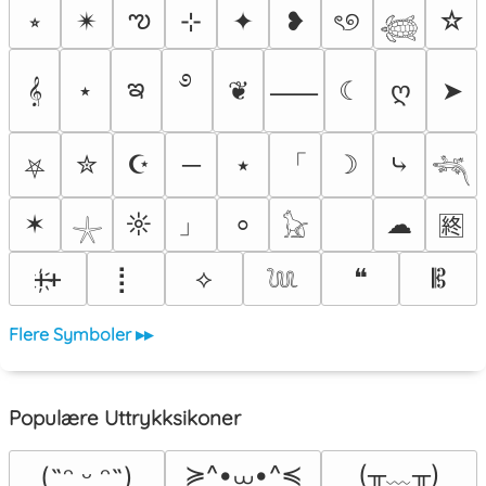
ఌ
⭒
✴︎
⊹
✦
❥
ৎ୭
☆
𓆉
࿔
ఇ
𝄞
⋆
❦
☾
ღ
➤
⸺
「
✮
☪
─
⭑
☽
⤷
⛧
𓆈
」
✶
☼
☁
⸰
🈡
𓇼
𓃠
ᚐ҉ᚐ
⡇
⟡
❝
𝄡
𓆙
Flere Symboler ▸▸
Populære Uttrykksikoner
≽^•⩊•^≼
(╥﹏╥)
(˶ᵔ ᵕ ᵔ˶)