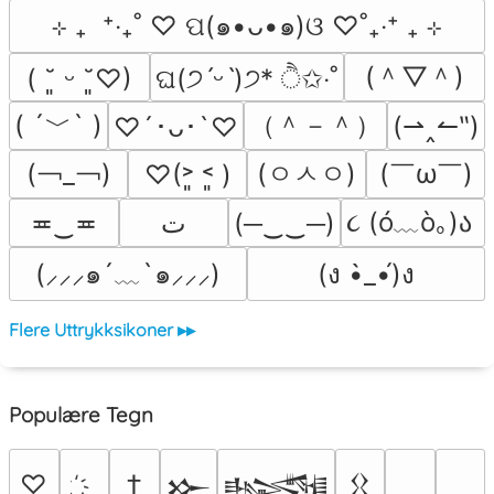
⊹ ₊  ⁺‧₊˚ ♡ ପ(๑•ᴗ•๑)ଓ ♡˚₊‧⁺ ₊ ⊹
(＾▽＾)
( ˘͈ ᵕ ˘͈♡)
ଘ(੭ˊᵕˋ)੭* ੈ✩‧˚
( ´﹀` )
（＾－＾）
(⇀‸↼‶)
♡´･ᴗ･`♡
(￢_￢)
(ㅇㅅㅇ)
(￣ω￣﻿)
♡(˃͈ ˂͈ )
૮ (ó﹏ò｡)ა 
≖‿≖
ﺕ
(─‿‿─)
(⸝⸝⸝๑´﹏`๑⸝⸝⸝)
(ง •̀_•́)ง
Flere Uttrykksikoner ▸▸
Populære Tegn
♡
†
𒁍
𒈙
𒌐