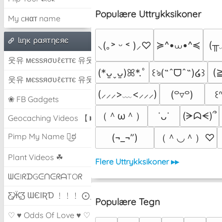
Populære Uttrykksikoner
My cнαт name
Ɩιηк ραятηєяє
≽^•⩊•^≼
(╥
⸜(｡˃ ᵕ ˂ )⸝♡
웃유 мєѕѕяσυℓєттє 유웃
(
(*ᴗ͈ˬᴗ͈)ꕤ*.ﾟ
꒰ঌ(˶ˆᗜˆ˵)໒꒱
웃유 мєѕѕяσυℓєттє 유웃
(⸝⸝⸝>﹏<⸝⸝⸝)
(꒪▿꒪)
꒰ᐢ
❀ FB Gadgets
（＾ω＾）
(ᗒᗣᗕ)՞
˙ᴗ˙
Geocaching Videos 【►】
Pimp My Name ಠ͜ಠ
（＾◡＾）♡
(¬_¬”)
Plant Videos ☘
Flere Uttrykksikoner ▸▸
ᗯᕮIᖇᗪGᕮᑎᕮᖇᗩTOᖇ
Ƹ̵̡Ӝ̵̨̄Ʒ ƜЄƖƦƊ ﹗﹗﹗ ⨀_⨀
Populære Tegn
♡ ♥ Odds Of Love ♥ ♡