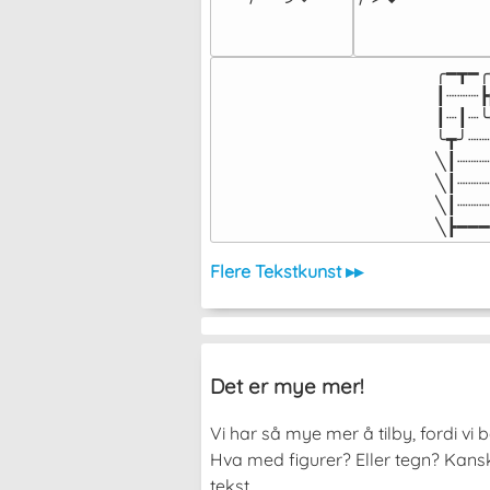
╭━┳━╭
┃┈┈┈┣
┃┈┃┈╰
╰┳╯┈┈
╲┃┈┈┈
╲┃┈┈┈
╲┃┈┈┈
╲┣━━━
Flere Tekstkunst ▸▸
Det er mye mer!
Vi har så mye mer å tilby, fordi vi
Hva med figurer? Eller tegn? Kanskj
tekst.