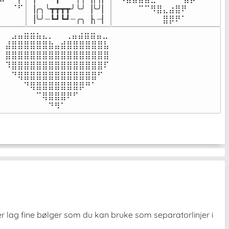
⠉⠀⠠⡧

▕╭╮╰┳┳┳┳╯╰╯▕╰╯▏

⠀⠀⠀⠀⠉⠉⠻⣿⣄⣴⣿⠟⠀⠀⠀

⠀⠀⠀⠀
▕╰╯┈┗┛┗┛┈╭╮▕╮┈▏
⠀⠀⠀⠀⠀⠀⠀⠀⣿⡿⠟⠁⠀⠀⠀
⠀⣠⣤⣶⣶⣦⣄⡀  ⠀⢀⣤⣴⣶⣶⣤⣀⠀

⣼⣿⣿⣿⣿⣿⣿⣷⣤⣾⣿⣿⣿⣿⣿⣿⣧

⣿⣿⣿⣿⣿⣿⣿⣿⣿⣿⣿⣿⣿⣿⣿⣿⣿

⠹⣿⣿⣿⣿⣿⣿⣿⣿⣿⣿⣿⣿⣿⣿⣿⠏

⠀⠙⢿⣿⣿⣿⣿⣿⣿⣿⣿⣿⣿⣿⣿⠋⠀

⠀⠀⠀⠙⢿⣿⣿⣿⣿⣿⣿⣿⡿⠛⠁⠀⠀

⠀⠀⠀⠀⠀⠉⢿⣿⣿⣿⠟⠋⠀⠀⠀⠀⠀

⠀⠀⠀⠀⠀⠀⠀⠙⠻⠁⠀⠀⠀⠀⠀⠀⠀⠀⠀⠀⠀⠀⠀
ler lag fine bølger som du kan bruke som separatorlinjer i