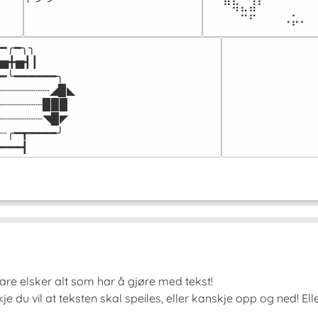
⠀⠀⠛⢷⣄⣼⠃⠀⠀⠀⠀⠀⠀
⠀⠀⠀⠀⠉⠋⠀⠀⠀⠠⡥⠄⠀
━╭━╮╮

▅╋▅┫┃

━╰━━━━━━╮

┈┈┈┈┈┈┈◢▉◣

┈┈┈┈┈┈▉▉▉

┈┈┈┈┈┈◥▉◤

┈╭━┳━━━━╯

━━━┫﻿
 bare elsker alt som har å gjøre med tekst!
e du vil at teksten skal speiles, eller kanskje opp og ned! El