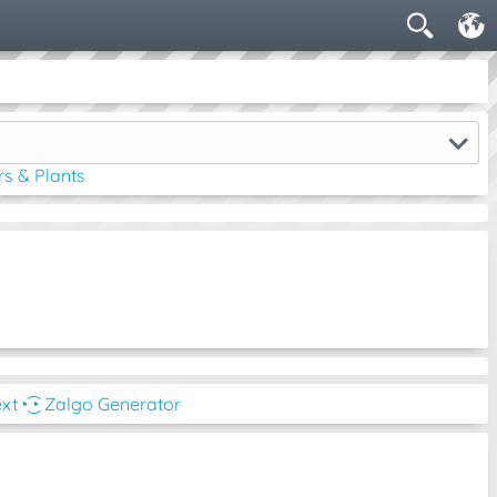
rs & Plants
ext
◔͜͡◔ Zalgo Generator