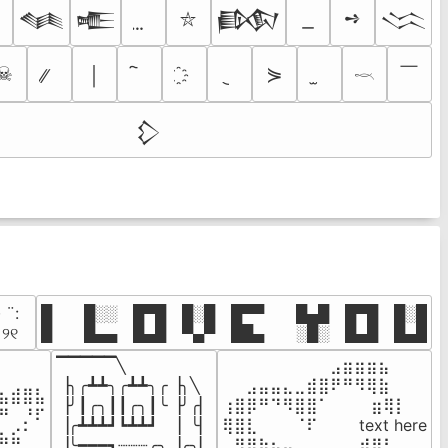
➺
𒈝
𒍫
𒁃
𒈱
⛥
￣
☠
⋟
￨
𓎖
𒁷
· ¨:⠀

█  █░░ █▀█ █░█ █▀▀  █▄█ █▀█ █░█

. ୨୧⠀
█  █▄▄ █▄█ ▀▄▀ ██▄  ░█░ █▄█ █▄█
▔▔▔▔▔╲

⠀⠀⠀⠀⠀⠀⠀⠀⠀⣠⣶⣶⣶⣦⠀⠀

⠀⠀⠀⠀

▕╮╭┻┻╮╭┻┻╮╭▕╮╲

⠀⠀⣠⣤⣤⣄⣀⣾⣿⠟⠛⠻⢿⣷⠀

⣦⣾⣿⣧

▕╯┃╭╮┃┃╭╮┃╰▕╯╭▏

⢰⣿⡿⠛⠙⠻⣿⣿⠁⠀⠀ ⠀⣶⢿⡇

⠛⠀⡘⠏

▕╭┻┻┻┛┗┻┻┛  ▕  ╰▏

⢿⣿⣇⠀⠀⠀⠈⠏⠀⠀⠀ text here

⣦⣮⠁⠀

▕╰━━━┓┈┈┈╭╮▕╭╮▏

⠀⠻⣿⣷⣦⣤⣀⠀⠀⠀ ⠀⣾⡿⠃⠀
