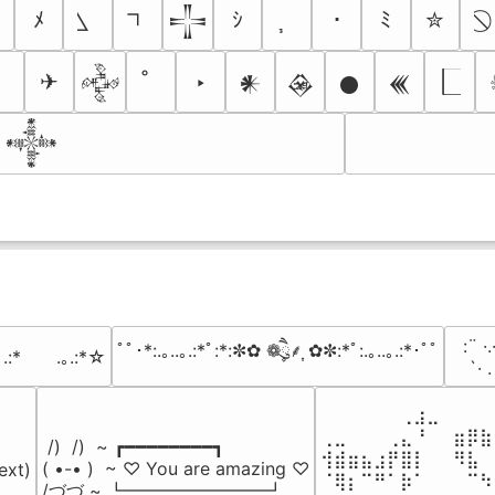
ﾒ
ｼ
･
ﾐ
✮
𒋲
✈
‣
𒅒
𒀭
𒊲
𒊹
𒌍
𒀱
⠀:¨ ·.
ﾟﾟ･*:.｡..｡.:*ﾟ:*:✼✿ ❁ཻུ۪۪⸙͎ ✿✼:*ﾟ:.｡..｡.:*･ﾟﾟ
｡.:*　　.｡.:*☆
⠀ `· 
⠀⠀⠀⠀⠀⠀⢀⣰⣀⠀⠀⠀⠀
⢀⣀⠀⠀⠀⢀⣄⠘⠀⠀⣶⡿⣷
 /)  /)  ~ ┏━━━━━━━━┓

⢺⣾⣶⣦⣰⡟⣿⡇⠀⠀⠻⣧⠀
( •-• )  ~ ♡ You are amazing ♡

ext)

⠈⢿⡆⠉⠛⠁⡷⠁⠀⠀⠀⠉⠳
/づづ ~ ┗━━━━━━━━┛