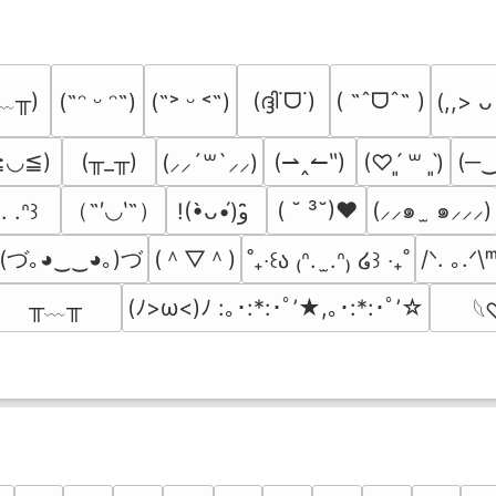
﹏╥)
(ദ്ദി˙ᗜ˙)
( ˶ˆᗜˆ˵ )
(˶ᵔ ᵕ ᵔ˶)
(˶˃ ᵕ ˂˶)
(,,> ᴗ
≧◡≦)
(╥_╥)
(⇀‸↼‶)
(─
(⸝⸝´꒳`⸝⸝)
(♡ˊ͈ ꒳ ˋ͈)
（˶′◡‵˶）
( ˘ ³˘)♥
(⸝⸝๑  ̫ ๑⸝⸝⸝)
. .ᐢ꒱
!(•̀ᴗ•́)و ̑̑
(づ｡◕‿‿◕｡)づ
(＾▽＾)
/ᐠ. ｡.ᐟ\
˚₊‧꒰ა ₍ᐢ.  ̫.ᐢ₎ ໒꒱ ‧₊˚
╥﹏╥
(ﾉ>ω<)ﾉ :｡･:*:･ﾟ’★,｡･:*:･ﾟ’☆
𓆩