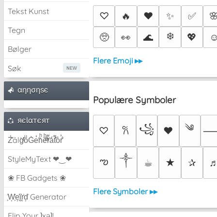
Tekst Kunst
♡
🔥
❤️
✨
✅

Tegn
❄️
🥺
👀
🌊
💖
☺
Bølger
Flere Emoji ▸▸
Søk
αηησηѕє
Populære Symboler
яєƖαтєят
༄
꧁
♡
♥
𐙚
Z̾̽ảlg̀͐ͭ̽oͧG̀e̒̃nͪȅͪͫ̏̐r͌̑á͑t͌̑͛o̊r̓̐
༒︎
StyleMyText ❤‿❤
ఌ
☕︎
★
✰
❀ FB Gadgets ❀
Flere Symboler ▸▸
͕͗W͕͕͗͗e͕͕͗͗i͕͕͗͗r͕͗d͕͗ Generator
Flip Your ʇxəʇ!