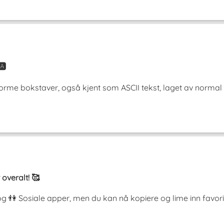
️
orme bokstaver, også kjent som ASCII tekst, laget av normal 
 overalt! 🥰
og 👫 Sosiale apper, men du kan nå kopiere og lime inn favor