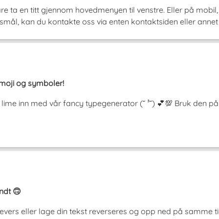
re ta en titt gjennom hovedmenyen til venstre. Eller på mobil
smål, kan du kontakte oss via enten kontaktsiden eller annet 
 emoji og symboler!
 og lime inn med vår fancy typegenerator (˘ ³˘) 💕💯 Bruk den
endt 🙃
i revers eller lage din tekst reverseres og opp ned på samme 