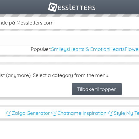
de på Messletters.com
Populær:
Smileys
Hearts & Emotion
Hearts
Flowe
ist (anymore). Select a category from the menu.
Tilbake til toppen
◔͜͡◔ Zalgo Generator
◔͜͡◔ Chatname Inspiration
◔͜͡◔ Style My T