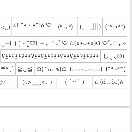
૮꒰ ˶• ༝ •˶꒱ა ♡
(º﹃º)
(_　_|||)
(˶˃⤙˂˶)
 <,,)
‿‿─)
⊹ ₊  ⁺‧₊˚ ♡ ପ(๑•ᴗ•๑)ଓ ♡˚₊‧⁺ ₊ ⊹
( ˘͈ ᵕ ˘͈♡)
(◞ ‸ ◟ㆀ)
ʕ•̫͡•ʕ•̫͡•ʔ•̫͡•ʔ•̫͡•ʕ•̫͡•ʔ•̫͡•ʕ•̫͡•ʕ•̫͡•ʔ•̫͡•ʔ•̫͡•
ᜊ( ‘ ⩊ ‘𖦹)ᜊ
ᵐᵉᵒʷˎˊ˗
≧◡≦
(⸝⸝⸝-﹏-⸝⸝⸝)
(˶º⤙º˶)
（｡>‿‿<｡ ）
( ´﹀` )
૮ (ó﹏ò｡)ა 
♡𓆪