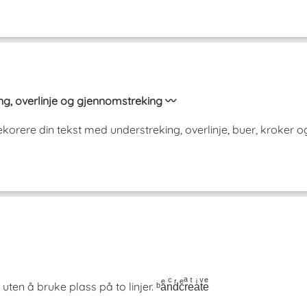
ng, overlinje og gjennomstreking 〰️
orere din tekst med understreking, overlinje, buer, kroker o
å bruke plass på to linjer. ᵇaͤnͨdͬcͤrͣeͭaͥtͮeͤ