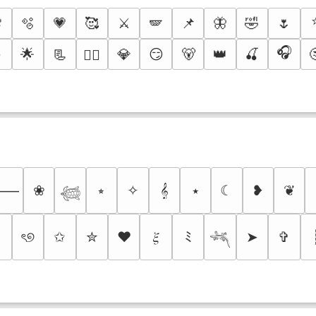

🫧
💗
🥰
⚔️
🪽
📌
🦋
🤣
🌷
🎧
️
🌟
📃
💎
😏
🐻
👑
🍒
❤️‍🔥
❀
⭒
✧
𝄞
⭑
☾
❥
❦
⸻
𓆉
♬
ৎ୭
✩
✮
❤
𝜉
ﾐ
➤
✞
𓆈