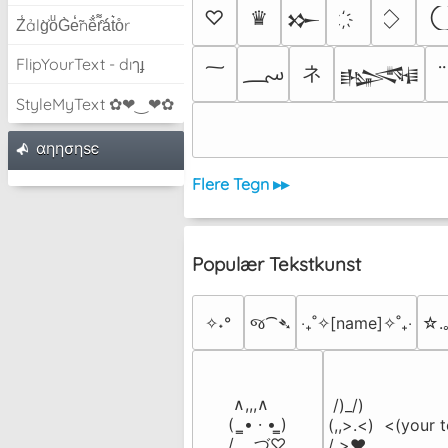
♡
♛
𒁍
Z̾ảlg̀͐oͧG̀e̒̃nȅ̐r͌̑á͑t͛o̊r
FlipYourText - dıๅɟ
؄
ネ
𒈙
StyleMyText ✿❤‿❤✿
αηησηѕє
Flere Tegn ▸▸
Populær Tekstkunst
✧˖°
જ⁀➴
‎‧₊˚✧[name]✧˚₊‧
☆.
 ∧,,,∧

 /)_/)

(  ̳• · • ̳)

(,,>.<)  <(your t
/    づ♡
/ >❤️