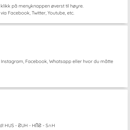
, klikk på menyknappen øverst til høyre.
via Facebook, Twitter, Youtube, etc.
 på Instagram, Facebook, Whatsapp eller hvor du måtte
tid! HUS - ƧUH - HႶƧ - S∩H