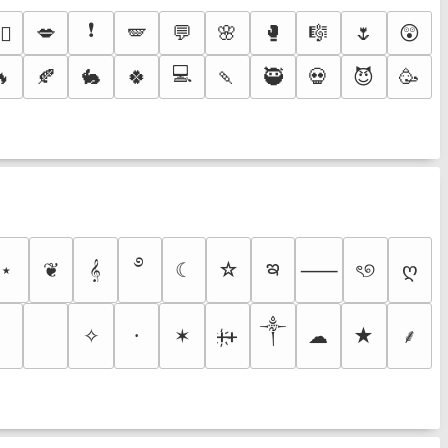
❗
💋
🪽
💬
🌸
🥊
🎼
🌷
😲
‍🔥
💻
🔥
🍂
🐇
🍀
🍡
🥷
💀
😈
🥳
࿔
ఇ
⋆
❦
𝄞
☾
☆
ৎ୭
ღ
⸺
༒
」
✧
✶
ᚐ҉ᚐ
☁
★
⸱
⸙