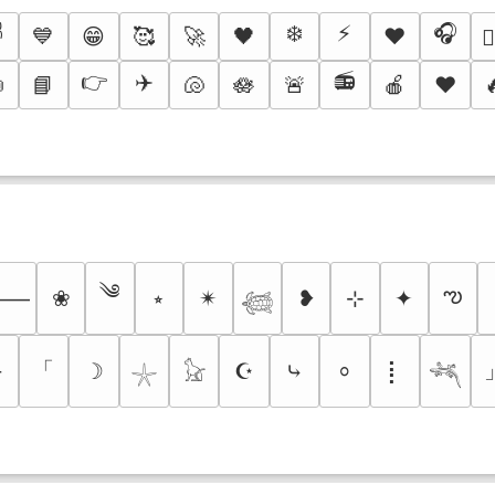
️
❄️
⚡
🎧
💙
😁
🥰
🚀
🖤
♥️
❤️
👉
✈️
📻

📘
🐚
🪷
🚨
🍎
❤️
༄
ఌ
❀
⭒
✴︎
❥
⊹
✦
⸻
𓆉
「
─
☽
☪
⤷
⡇
⸰
𓇼
𓃠
𓆈