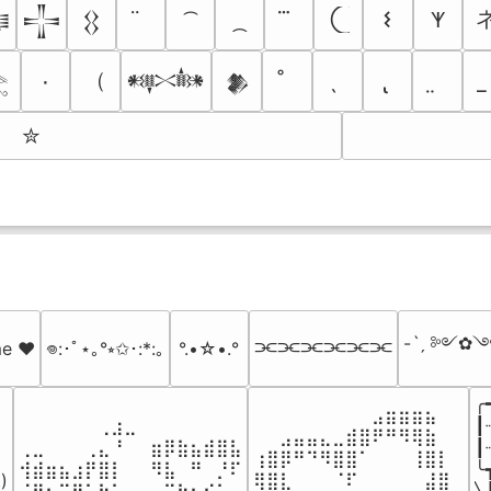
𐌔
𐊵

𒋲
𒌐
（
٠
𒀰
𒆎

✮
-ˋˏ ༻✿༺
⫘⫘⫘⫘⫘⫘
me ♥️
𖦹:･ﾟ⋆｡°⭒✩･:*:｡
°.•☆•.°
╭
⠀⠀⠀⠀⠀⠀⠀⠀⠀⣠⣶⣶⣶⣦⠀⠀

⠀⠀⠀⠀⠀⠀⢀⣰⣀⠀⠀⠀⠀⠀⠀⠀⠀

┃
⠀⠀⣠⣤⣤⣄⣀⣾⣿⠟⠛⠻⢿⣷⠀

⢀⣀⠀⠀⠀⢀⣄⠘⠀⠀⣶⡿⣷⣦⣾⣿⣧

┃
⢰⣿⡿⠛⠙⠻⣿⣿⠁⠀⠀⠀⢸⣿⡇

⢺⣾⣶⣦⣰⡟⣿⡇⠀⠀⠻⣧⠀⠛⠀⡘⠏

╰
)

⢿⣿⣇⠀⠀⠀⠈⠏⠀⠀⠀⠀⠀⣼⣿⠀
