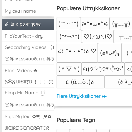
Populære Uttrykksikoner
My cнαт name
≽^•⩊•^≼
(╥﹏╥)
(˶ᵔ ᵕ ᵔ˶)
Ɩιηк ραятηєяє
FlipYourText - dıๅɟ
╥﹏
(˶˃⤙˂˶)
♡(.◜ω◝.)♡
Geocaching Videos 【►】
૮꒰ ˶• ༝ •˶꒱ა ♡
（
(๑˃̵ᴗ˂̵)و
웃유 мєѕѕяσυℓєттє 유웃
(＾▽＾)
<
ଘ(੭ˊᵕˋ)੭* ੈ✩‧˚
Plant Videos ☘
૮ (ó﹏ò｡)ა 
(ง •̀_
Ƹ̵̡Ӝ̵̨̄Ʒ ƜЄƖƦƊ ﹗﹗﹗ ⨀_⨀
Pimp My Name ಠ͜ಠ
Flere Uttrykksikoner ▸▸
웃유 мєѕѕяσυℓєттє 유웃
StyleMyText ✿❤‿❤✿
Populære Tegn
ᗯᕮIᖇᗪGᕮᑎᕮᖇᗩTOᖇ