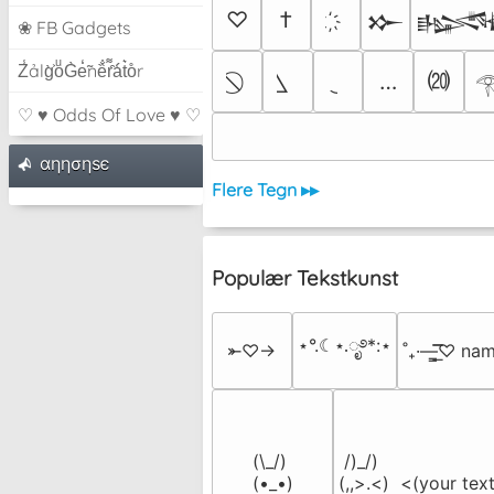
♡
†
𒁍

❀ FB Gadgets
Z̾ảlg̀͐oͧG̀e̒̃nȅ̐r͌̑á͑t͛o̊r
⒇
…

♡ ♥ Odds Of Love ♥ ♡
αηησηѕє
Flere Tegn ▸▸
Populær Tekstkunst
⋆°.☾⋆.ೃ࿔*:⋆
⤜♡→
˚₊·—̳͟͞͞♡ na
(\_/)

 /)_/)

(•_•)

(,,>.<)  <(your text