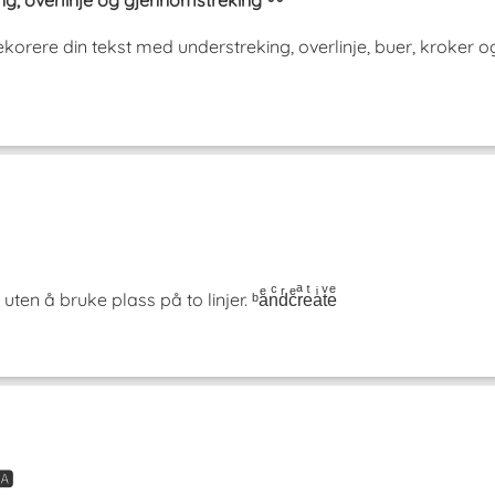
ng, overlinje og gjennomstreking 〰️
orere din tekst med understreking, overlinje, buer, kroker o
å bruke plass på to linjer. ᵇaͤnͨdͬcͤrͣeͭaͥtͮeͤ
️