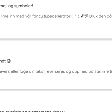
 emoji og symboler!
 og lime inn med vår fancy typegenerator (˘ ³˘) 💕💯 Bruk den
endt 🙃
i revers eller lage din tekst reverseres og opp ned på samme 