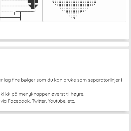
┃┈┈┈┈┈┈┈┈┈▉▉▉

⠀⠙⢿⣿⣿⣿⣿⣿⣿⣿⣿⣿⣿⣿⣿⠋⠀

┃┈┈┈┈┈┈┈┈┈◥▉◤

⠀⠀⠀⠙⢿⣿⣿⣿⣿⣿⣿⣿⡿⠛⠁⠀⠀

┃┈┈┈┈╭━┳━━━━╯

⠀⠀⠀⠀⠀⠉⢿⣿⣿⣿⠟⠋⠀⠀⠀⠀⠀

┣━━━━━━┫﻿
⠀⠀⠀⠀⠀⠀⠀⠙⠻⠁⠀⠀⠀⠀⠀⠀⠀⠀⠀⠀⠀⠀⠀
ler lag fine bølger som du kan bruke som separatorlinjer i
, klikk på menyknappen øverst til høyre.
via Facebook, Twitter, Youtube, etc.