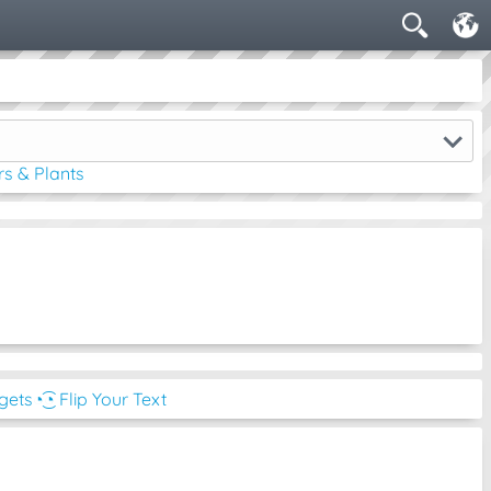
rs & Plants
dgets
◔͜͡◔ Flip Your Text