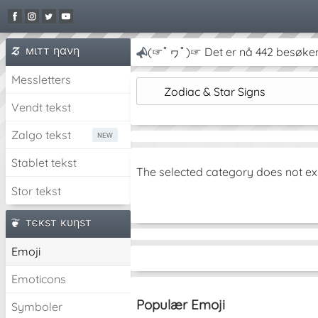
мιтт ηανη
(☞ﾟヮﾟ)☞ Det er nå 442 besøken
Messletters
Zodiac & Star Signs
Vendt tekst
Zalgo tekst
Stablet tekst
The selected category does not ex
Stor tekst
тєкѕт кυηѕт
Emoji
Emoticons
Populær Emoji
Symboler