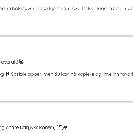
orme bokstaver, også kjent som ASCII tekst, laget av normal 
 overalt! 🥰
og 👫 Sosiale apper, men du kan nå kopiere og lime inn favor
 andre Uttrykksikoner ( ˘ ³˘)❤