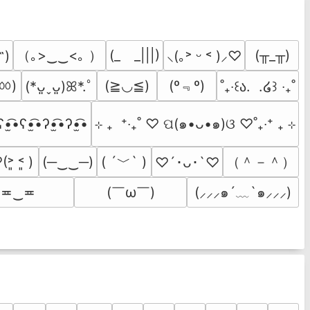
（｡>‿‿<｡ ）
(_　_|||)
(╥_╥)
˶)
⸜(｡˃ ᵕ ˂ )⸝♡
◟ㆀ)
(º﹃º)
(≧◡≦)
(*ᴗ͈ˬᴗ͈)ꕤ*.ﾟ
˚₊‧꒰ა.  .໒꒱ ‧₊˚
ʕ•̫͡•ʕ•̫͡•ʔ•̫͡•ʔ•̫͡•
⊹ ₊  ⁺‧₊˚ ♡ ପ(๑•ᴗ•๑)ଓ ♡˚₊‧⁺ ₊ ⊹
( ´﹀` )
（＾－＾）
˃͈ ˂͈ )
(─‿‿─)
♡´･ᴗ･`♡
(￣ω￣﻿)
≖‿≖
(⸝⸝⸝๑´﹏`๑⸝⸝⸝)