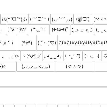
( ˶ˆᗜˆ˵ )
(ദ്ദി˙ᗜ˙)
꒰ঌ(˶ˆᗜˆ˵)໒꒱
(⸝⸝´꒳`⸝⸝)
(˶˃ ᵕ ˂
╥
(´∀｀)♡
（˶′◡‵˶）
(◞ ‸ 
(ᗒᗣᗕ)՞
(,,> ᴗ <,,)
＾ω＾）
ʕ•̫͡•ʕ•̫͡•ʔ•̫͡•ʔ•̫͡•ʕ•̫͡•ʔ•̫͡•
(꒪▿꒪)
( ˘͈ ᵕ ˘͈♡)
(．＿．)>
ヽ(^o^)ノ
(￢_￢)
｡◕‿‿◕｡
(⇀‸↼‶)
♡(
(ㅇㅅㅇ)
•́)ง
(⸝⸝⸝>﹏<⸝⸝⸝)