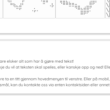
⠈⢿⡆⠉⠛⠁⡷⠁⠀⠀⠀⠉⠳⣦⣮⠁⠀

╲
⠀⠻⣿⣷⣦⣤⣀⠀⠀⠀⠀⣾⡿⠃⠀

⠀⠀⠛⢷⣄⣼⠃⠀⠀⠀⠀⠀⠀⠉⠀⠠⡧

╲
⠀⠀⠀⠀⠉⠉⠻⣿⣄⣴⣿⠟⠀⠀⠀

⠀⠀⠀⠀⠉⠋⠀⠀⠀⠠⡥⠄⠀⠀⠀⠀⠀
╲
⠀⠀⠀⠀⠀⠀⠀⠀⣿⡿⠟⠁⠀⠀⠀⠀
╲
 bare elsker alt som har å gjøre med tekst!
e du vil at teksten skal speiles, eller kanskje opp og ned! El
re ta en titt gjennom hovedmenyen til venstre. Eller på mobil
smål, kan du kontakte oss via enten kontaktsiden eller annet 