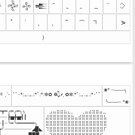
ネ
𒅒
𒈔
𒍫
⋟
）
❀° ┄───╮

 ˎˊ-
ﾟﾟ･*:.｡..｡.:*ﾟ:*:✼✿ ❁ཻུ۪۪⸙͎ ✿✼:*ﾟ:.｡..｡.:*･ﾟﾟ
 ╰───┄ °❀
━┳━╭━╭━╮╮

⠀⣠⣤⣶⣶⣦⣄⡀  ⠀⢀⣤⣴⣶⣶⣤⣀⠀

┈┈┈┣▅╋▅┫┃

⣼⣿⣿⣿⣿⣿⣿⣷⣤⣾⣿⣿⣿⣿⣿⣿⣧

┈┃┈╰━╰━━━━━━╮

⣿⣿⣿⣿⣿⣿⣿⣿⣿⣿⣿⣿⣿⣿⣿⣿⣿

┳╯┈┈┈┈┈┈┈┈┈◢▉◣

⠹⣿⣿⣿⣿⣿⣿⣿⣿⣿⣿⣿⣿⣿⣿⣿⠏
