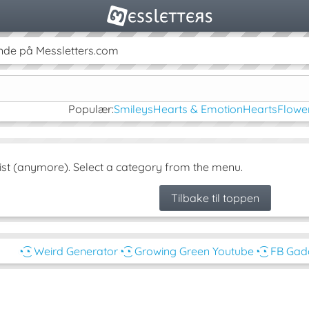
de på Messletters.com
Populær:
Smileys
Hearts & Emotion
Hearts
Flowe
ist (anymore). Select a category from the menu.
Tilbake til toppen
◔͜͡◔ Weird Generator
◔͜͡◔ Growing Green Youtube
◔͜͡◔ FB Ga