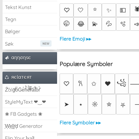
Tekst Kunst
⭐
🕷
♡
🤍
✨
💵
Tegn
🤭
😂
💫
💦
🫧

Bølger
Flere Emoji ▸▸
Søk
αηησηѕє
Populære Symboler
яєƖαтєят
꧁
♡
✩
♥
𐙚
Z̾̽ảlg̀͐ͭ̽oͧG̀e̒̃nͪȅͪͫ̏̐r͌̑á͑t͌̑͛o̊r̓̐
StyleMyText ❤‿❤
➤
⭑
☼
✮
⛧
❀ FB Gadgets ❀
Flere Symboler ▸▸
͕͗W͕͕͗͗e͕͕͗͗i͕͕͗͗r͕͗d͕͗ Generator
Flip Your ʇxəʇ!