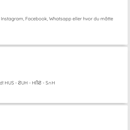
 på Instagram, Facebook, Whatsapp eller hvor du måtte
tid! HUS - ƧUH - HႶƧ - S∩H