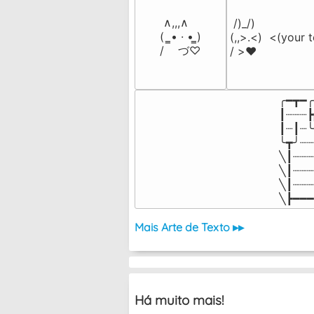
 ∧,,,∧

 /)_/)

(  ̳• · • ̳)

(,,>.<)  <(your t
/    づ♡
/ >❤️
╭━┳━╭
┃┈┈┈┣
┃┈┃┈╰
╰┳╯┈┈
╲┃┈┈┈
╲┃┈┈┈
╲┃┈┈┈
╲┣━━━
Mais Arte de Texto ▸▸
Há muito mais!