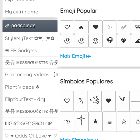
Emoji Popular
My cнαт name
ραяcєιяσѕ
♡
🔥
❤️
✨
✅

StyleMyText ✿❤‿❤✿
🎧
🥹
🥺
😍
💖

❀ FB Gadgets
Mais Emoji ▸▸
웃유 мєѕѕяσυℓєттє 유웃
Geocaching Videos 【►】
Símbolos Populares
Plant Videos ☘
༄
꧁
FlipYourText - dıๅɟ
♡
♥
𐙚
웃유 мєѕѕяσυℓєттє 유웃
༒︎
ఌ
★
☕︎
✰
ᗯᕮIᖇᗪGᕮᑎᕮᖇᗩTOᖇ
♡ ♥ Odds Of Love ♥ ♡