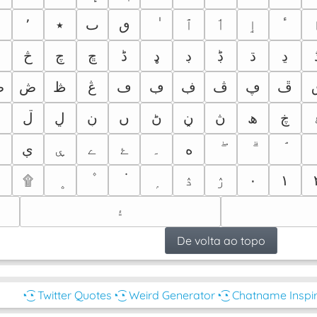
٬
٭
ٮ
ٯ
ٱ
ٲ
ٳ
ٴ
ڍ
ڌ
ڋ
ڊ
ډ
ڈ
ڇ
چ
څ
ڄ
ڦ
ڥ
ڤ
ڣ
ڢ
ڡ
ڠ
ڟ
ڞ
ڝ
ڿ
ھ
ڽ
ڼ
ڻ
ں
ڹ
ڸ
ڷ
ڶ
ە
۔
ۓ
ے
ۑ
ې
۩
ۮ
ۯ
۰
۱
۽
De volta ao topo
◔͜͡◔ Twitter Quotes
◔͜͡◔ Weird Generator
◔͜͡◔ Chatname Inspi