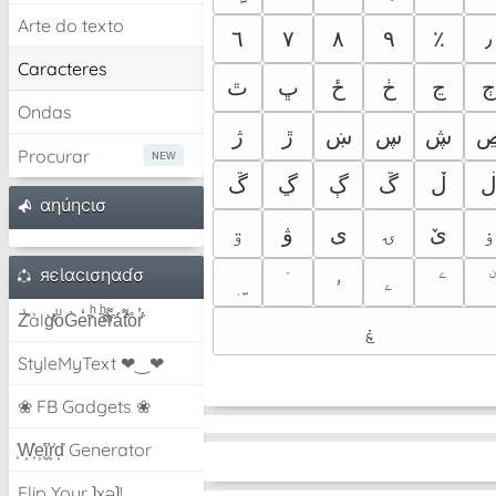
Arte do texto
٦
٧
٨
٩
٪
٫
Caracteres
ڃ
ڂ
ځ
ڀ
ٿ
Ondas
ڜ
ڛ
ښ
ڙ
ژ
Procurar
ڵ
ڴ
ڳ
ڲ
ڱ
αηúηcισ
ۏ
ێ
ۍ
ی
ۋ
ۊ
яєƖαcισηαɗσ
ۤ
ۥ
ۦ
Z̾̽ảlg̀͐ͭ̽oͧG̀e̒̃nͪȅͪͫ̏̐r͌̑á͑t͌̑͛o̊r̓̐
ۼ
StyleMyText ❤‿❤
❀ FB Gadgets ❀
͕͗W͕͕͗͗e͕͕͗͗i͕͕͗͗r͕͗d͕͗ Generator
Flip Your ʇxəʇ!