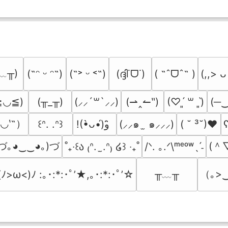
﹏╥)
(ദ്ദി˙ᗜ˙)
( ˶ˆᗜˆ˵ )
(˶ᵔ ᵕ ᵔ˶)
(˶˃ ᵕ ˂˶)
(,,> ᴗ
≧◡≦)
(╥_╥)
(⇀‸↼‶)
(─
(⸝⸝´꒳`⸝⸝)
(♡ˊ͈ ꒳ ˋ͈)
′◡‵˶）
(⸝⸝๑  ̫ ๑⸝⸝⸝)
( ˘ ³˘)♥
ʕ
꒰ᐢ. .ᐢ꒱
!(•̀ᴗ•́)و ̑̑
づ｡◕‿‿◕｡)づ
(＾
/ᐠ. ｡.ᐟ\ᵐᵉᵒʷˎˊ˗
˚₊‧꒰ა ₍ᐢ.  ̫.ᐢ₎ ໒꒱ ‧₊˚
╥﹏╥
（｡>‿
(ﾉ>ω<)ﾉ :｡･:*:･ﾟ’★,｡･:*:･ﾟ’☆