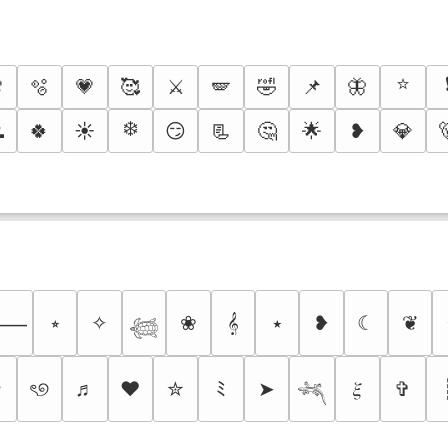
⭐

🫧
💗
🥰
⚔️
🪽
🤣
📌
🦋
❄️

🍀
☀️
😏
📃
🤔
🌟
❥
💎
⭒
✧
❀
𝄞
⭑
❥
☾
❦
⸻
𓆉
✩
ৎ୭
♬
❤
✮
ﾐ
➤
𝜉
✞
𓆈