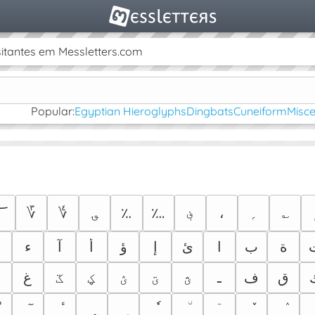
itantes em Messletters.com
Popular:
Egyptian Hieroglyphs
Dingbats
Cuneiform
Misc
؅
؆
؇
؈
؉
؊
؋
،
؍
؎
ة
ب
ا
ئ
إ
ؤ
أ
آ
ء
ق
ف
ـ
ؿ
ؾ
ؽ
ؼ
ػ
غ