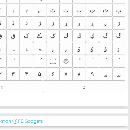
پ
ٽ
ټ
ٻ
ٺ
ٹ
ٸ
ٷ
ٶ
ٵ
ڗ
ږ
ڕ
ڔ
ړ
ڒ
ڑ
ڐ
ڏ
ڎ
ڰ
گ
ڮ
ڭ
ڬ
ګ
ڪ
ک
ڨ
ڧ
ۉ
ۈ
ۇ
ۆ
ۅ
ۄ
ۃ
ۂ
ہ
ۀ
۝
۞
۲
۳
۴
۵
۶
۷
۸
۹
ۺ
ۻ
ۿ
۾
ration
◔͜͡◔ FB Gadgets