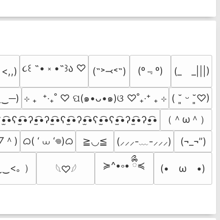
૮꒰ ˶• ༝ •˶꒱ა ♡
(º﹃º)
(˶˃⤙˂˶)
(_　_|||)
 <,,)
‿‿─)
⊹ ₊  ⁺‧₊˚ ♡ ପ(๑•ᴗ•๑)ଓ ♡˚₊‧⁺ ₊ ⊹
( ˘͈ ᵕ ˘͈♡)
（＾ω＾）
•̫͡•ʕ•̫͡•ʔ•̫͡•ʔ•̫͡•ʕ•̫͡•ʔ•̫͡•ʕ•̫͡•ʕ•̫͡•ʔ•̫͡•ʔ•̫͡•
▽＾)
ᜊ( ‘ ⩊ ‘𖦹)ᜊ
≧◡≦
(⸝⸝⸝-﹏-⸝⸝⸝)
(¬_¬”)
≽^•༚• ྀིྀ≼
‿<｡ ）
(•　ω　•)
𓆩♡𓆪