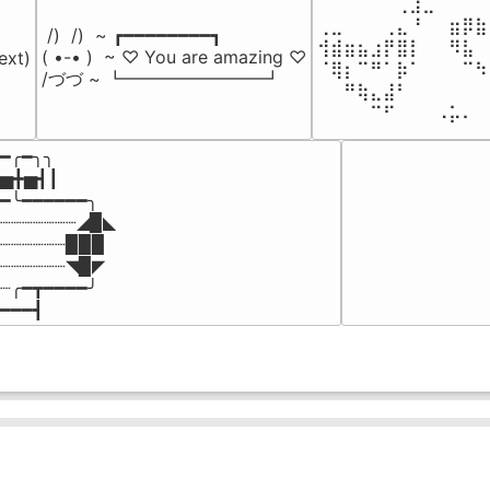
⠀⠀⠀⠀⠀⠀⢀⣰⣀⠀⠀⠀⠀
⢀⣀⠀⠀⠀⢀⣄⠘⠀⠀⣶⡿⣷
 /)  /)  ~ ┏━━━━━━━━┓

⢺⣾⣶⣦⣰⡟⣿⡇⠀⠀⠻⣧⠀
( •-• )  ~ ♡ You are amazing ♡

ext)

⠈⢿⡆⠉⠛⠁⡷⠁⠀⠀⠀⠉⠳
/づづ ~ ┗━━━━━━━━┛
⠀⠀⠛⢷⣄⣼⠃⠀⠀⠀⠀⠀⠀
⠀⠀⠀⠀⠉⠋⠀⠀⠀⠠⡥⠄⠀
━╭━╮╮

▅╋▅┫┃

━╰━━━━━━╮

┈┈┈┈┈┈┈◢▉◣

┈┈┈┈┈┈▉▉▉

┈┈┈┈┈┈◥▉◤

┈╭━┳━━━━╯

━━━┫﻿