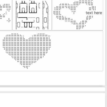
⠀⠀⠀⠀

▕╮╭┻┻╮╭┻┻╮╭▕╮╲

⠀⠀⣠⣤⣤⣄⣀⣾⣿⠟⠛⠻⢿⣷⠀

⣦⣾⣿⣧

▕╯┃╭╮┃┃╭╮┃╰▕╯╭▏

⢰⣿⡿⠛⠙⠻⣿⣿⠁⠀⠀ ⠀⣶⢿⡇

⠛⠀⡘⠏

▕╭┻┻┻┛┗┻┻┛  ▕  ╰▏

⢿⣿⣇⠀⠀⠀⠈⠏⠀⠀⠀ text here

⣦⣮⠁⠀

▕╰━━━┓┈┈┈╭╮▕╭╮▏

⠀⠻⣿⣷⣦⣤⣀⠀⠀⠀ ⠀⣾⡿⠃⠀

⠉⠀⠠⡧

▕╭╮╰┳┳┳┳╯╰╯▕╰╯▏

⠀⠀⠀⠀⠉⠉⠻⣿⣄⣴⣿⠟⠀⠀⠀

⠀⠀⠀⠀
▕╰╯┈┗┛┗┛┈╭╮▕╮┈▏
⠀⠀⠀⠀⠀⠀⠀⠀⣿⡿⠟⠁⠀⠀⠀
⠀⣠⣤⣶⣶⣦⣄⡀  ⠀⢀⣤⣴⣶⣶⣤⣀⠀

⣼⣿⣿⣿⣿⣿⣿⣷⣤⣾⣿⣿⣿⣿⣿⣿⣧

⣿⣿⣿⣿⣿⣿⣿⣿⣿⣿⣿⣿⣿⣿⣿⣿⣿

⠹⣿⣿⣿⣿⣿⣿⣿⣿⣿⣿⣿⣿⣿⣿⣿⠏

⠀⠙⢿⣿⣿⣿⣿⣿⣿⣿⣿⣿⣿⣿⣿⠋⠀

⠀⠀⠀⠙⢿⣿⣿⣿⣿⣿⣿⣿⡿⠛⠁⠀⠀

⠀⠀⠀⠀⠀⠉⢿⣿⣿⣿⠟⠋⠀⠀⠀⠀⠀

⠀⠀⠀⠀⠀⠀⠀⠙⠻⠁⠀⠀⠀⠀⠀⠀⠀⠀⠀⠀⠀⠀⠀