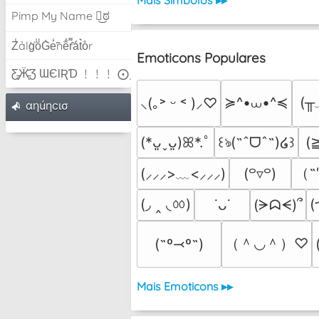
Mais Símbolos ▸▸
Pimp My Name ಠ͜ಠ
Z̾ảlg̀͐oͧG̀e̒̃nȅ̐r͌̑á͑t͛o̊r
Emoticons Populares
Ƹ̵̡Ӝ̵̨̄Ʒ ƜЄƖƦƊ ﹗﹗﹗ ⨀_⨀
≽^•⩊•^≼
(╥
⸜(｡˃ ᵕ ˂ )⸝♡
αηúηcισ
(
(*ᴗ͈ˬᴗ͈)ꕤ*.ﾟ
꒰ঌ(˶ˆᗜˆ˵)໒꒱
（˶
(⸝⸝⸝>﹏<⸝⸝⸝)
(꒪▿꒪)
(◞ ‸ ◟ㆀ)
(
(ᗒᗣᗕ)՞
˙ᴗ˙
（＾◡＾）♡
(˶º⤙º˶)
Mais Emoticons ▸▸