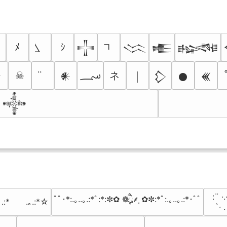
ﾒ
ｼ
𒋲
𒈱
𒍫
𒈙
؄
ネ
✈
☠
￨
𒀭
𒁷
𒊹
𒌍
𒀱
⠀:¨ ·.
ﾟﾟ･*:.｡..｡.:*ﾟ:*:✼✿ ❁ཻུ۪۪⸙͎ ✿✼:*ﾟ:.｡..｡.:*･ﾟﾟ
｡.:*　　.｡.:*☆
⠀ `· 