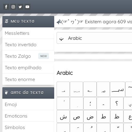
мєυ тєxтσ
(☞ﾟヮﾟ)☞ Existem agora 609 vis
Messletters
ټ
Arabic
Texto invertido
Texto Zalgo
Texto empilhado
Arabic
Texto enorme
؄
؀
؁
؂
؃
αятє ɗσ тєxтσ
ؠ
؟
؞
؛
Emoji
Emoticons
ع
ظ
ط
ض
ص
ش
Símbolos