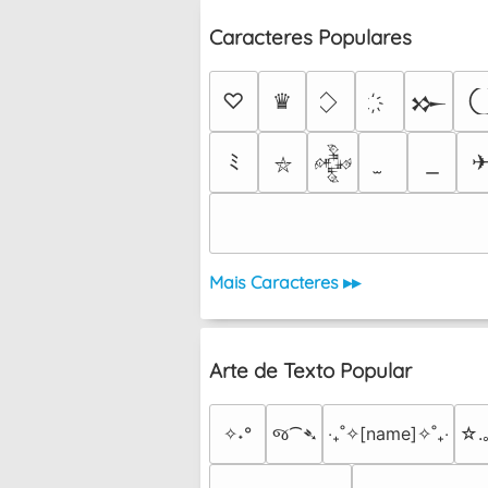
Caracteres Populares
♡
♛
𒁍
ﾐ
𒅒
⛥
Mais Caracteres ▸▸
Arte de Texto Popular
✧˖°
જ⁀➴
‎‧₊˚✧[name]✧˚₊‧
☆.