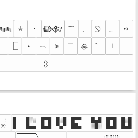
✮
･
➺
𒈝
𒁃
￣
‣
⋟
†
𒊲
𓎖
𒌐
· ¨:⠀

█  █░░ █▀█ █░█ █▀▀  █▄█ █▀█ █░█

. ୨୧⠀
█  █▄▄ █▄█ ▀▄▀ ██▄  ░█░ █▄█ █▄█
▔▔▔▔▔╲

⠀⠀⠀⠀⠀⠀⠀⠀⠀⣠⣶⣶⣶⣦⠀⠀
