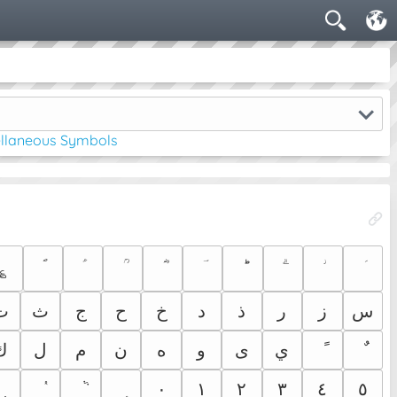
ellaneous Symbols
؏
س
ز
ر
ذ
د
خ
ح
ج
ث
ت
ي
ى
و
ه
ن
م
ل
ك
٠
١
٢
٣
٤
٥