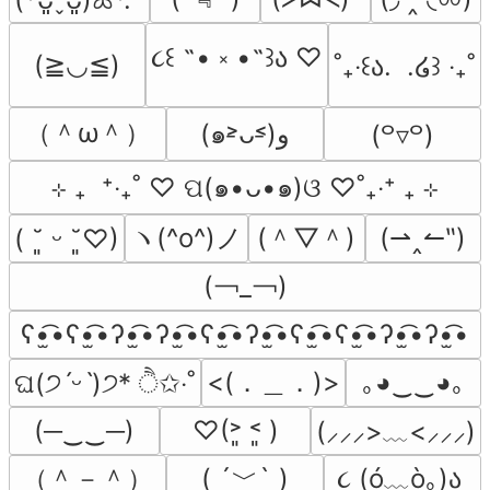
૮꒰ ˶• ༝ •˶꒱ა ♡
(≧◡≦)
˚₊‧꒰ა.  .໒꒱ ‧₊˚
（＾ω＾）
(๑˃̵ᴗ˂̵)و
(꒪▿꒪)
⊹ ₊  ⁺‧₊˚ ♡ ପ(๑•ᴗ•๑)ଓ ♡˚₊‧⁺ ₊ ⊹
ヽ(^o^)ノ
(＾▽＾)
(⇀‸↼‶)
( ˘͈ ᵕ ˘͈♡)
(￢_￢)
ʕ•̫͡•ʕ•̫͡•ʔ•̫͡•ʔ•̫͡•ʕ•̫͡•ʔ•̫͡•ʕ•̫͡•ʕ•̫͡•ʔ•̫͡•ʔ•̫͡•
<(．＿．)>
｡◕‿‿◕｡
ଘ(੭ˊᵕˋ)੭* ੈ✩‧˚
(─‿‿─)
♡(˃͈ ˂͈ )
(⸝⸝⸝>﹏<⸝⸝⸝)
（＾－＾）
( ´﹀` )
૮ (ó﹏ò｡)ა 