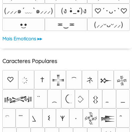
(⸝⸝⸝๑´﹏`๑⸝⸝⸝)
(ง •̀_•́)ง
♡´･ᴗ･`♡
•͜•
≖‿≖
(⸝⸝ᵕᴗᵕ⸝⸝)
Mais Emoticons ▸▸
Caracteres Populares
ネ
♡
†
𒋲
𒁍
𒈔
𒈙
𒌐
𐌔
٠
𐊵
𒅒
𒍫