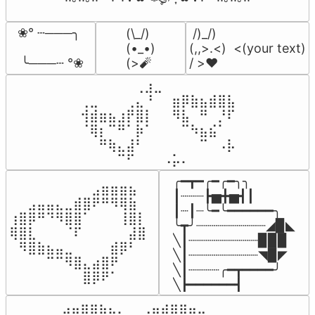
❀° ┄───╮

(\_/)

 /)_/)

(•_•)

(,,>.<)  <(your text)

 ╰───┄ °❀
(>🧨
/ >❤️
⠀⠀⠀⠀⠀⠀⢀⣰⣀⠀⠀⠀⠀⠀⠀⠀⠀

⢀⣀⠀⠀⠀⢀⣄⠘⠀⠀⣶⡿⣷⣦⣾⣿⣧

⢺⣾⣶⣦⣰⡟⣿⡇⠀⠀⠻⣧⠀⠛⠀⡘⠏

⠈⢿⡆⠉⠛⠁⡷⠁⠀⠀⠀⠉⠳⣦⣮⠁⠀

⠀⠀⠛⢷⣄⣼⠃⠀⠀⠀⠀⠀⠀⠉⠀⠠⡧

⠀⠀⠀⠀⠉⠋⠀⠀⠀⠠⡥⠄⠀⠀⠀⠀⠀
╭━┳━╭━╭━╮╮

⠀⠀⠀⠀⠀⠀⠀⠀⠀⣠⣶⣶⣶⣦⠀⠀

┃┈┈┈┣▅╋▅┫┃

⠀⠀⣠⣤⣤⣄⣀⣾⣿⠟⠛⠻⢿⣷⠀

┃┈┃┈╰━╰━━━━━━╮

⢰⣿⡿⠛⠙⠻⣿⣿⠁⠀⠀⠀⢸⣿⡇

╰┳╯┈┈┈┈┈┈┈┈┈◢▉◣

⢿⣿⣇⠀⠀⠀⠈⠏⠀⠀⠀⠀⠀⣼⣿⠀

╲┃┈┈┈┈┈┈┈┈┈▉▉▉

⠀⠻⣿⣷⣦⣤⣀⠀⠀⠀⠀⣾⡿⠃⠀

╲┃┈┈┈┈┈┈┈┈┈◥▉◤

⠀⠀⠀⠀⠉⠉⠻⣿⣄⣴⣿⠟⠀⠀⠀

╲┃┈┈┈┈╭━┳━━━━╯

⠀⠀⠀⠀⠀⠀⠀⠀⣿⡿⠟⠁⠀⠀⠀⠀
╲┣━━━━━━┫﻿
⠀⣠⣤⣶⣶⣦⣄⡀  ⠀⢀⣤⣴⣶⣶⣤⣀⠀
