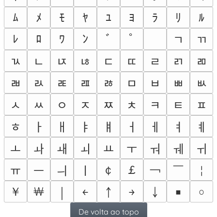
ﾑ
ﾒ
ﾓ
ﾔ
ﾕ
ﾖ
ﾗ
ﾘ
ﾙ
ﾚ
ﾛ
ﾜ
ﾝ
ﾞ
ﾟ
ﾠ
ﾡ
ﾢ
ﾣ
ﾤ
ﾥ
ﾦ
ﾧ
ﾨ
ﾩ
ﾪ
ﾫ
ﾬ
ﾭ
ﾮ
ﾯ
ﾰ
ﾱ
ﾲ
ﾳ
ﾴ
ﾵ
ﾶ
ﾷ
ﾸ
ﾹ
ﾺ
ﾻ
ﾼ
ﾽ
ﾾ
ￂ
ￃ
ￄ
ￅ
ￆ
ￇ
ￊ
ￋ
ￌ
ￍ
ￎ
ￏ
ￒ
ￓ
ￔ
ￕ
ￖ
￠
￡
￢
￣
￤
ￗ
ￚ
ￛ
ￜ
￥
￦
￨
￩
￪
￫
￬
￭
￮
De volta ao topo