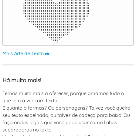
⣼⣿⣿⣿⣿⣿⣿⣷⣤⣾⣿⣿⣿⣿⣿⣿⣧

⣿⣿⣿⣿⣿⣿⣿⣿⣿⣿⣿⣿⣿⣿⣿⣿⣿

⠹⣿⣿⣿⣿⣿⣿⣿⣿⣿⣿⣿⣿⣿⣿⣿⠏

⠀⠙⢿⣿⣿⣿⣿⣿⣿⣿⣿⣿⣿⣿⣿⠋⠀

⠀⠀⠀⠙⢿⣿⣿⣿⣿⣿⣿⣿⡿⠛⠁⠀⠀

⠀⠀⠀⠀⠀⠉⢿⣿⣿⣿⠟⠋⠀⠀⠀⠀⠀

⠀⠀⠀⠀⠀⠀⠀⠙⠻⠁⠀⠀⠀⠀⠀⠀⠀⠀⠀⠀⠀⠀⠀
Mais Arte de Texto ▸▸
Há muito mais!
Temos muito mais a oferecer, porque amamos tudo o
que tem a ver com texto!
E quanto a formas? Ou personagens? Talvez você queira
seu texto espelhado, ou talvez de cabeça para baixo! Ou
faça ondas legais que você pode usar como linhas
separadoras no texto.