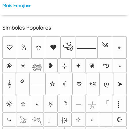
Mais Emoji ▸▸
Símbolos Populares
༄
꧁
♡
✩
♥
⭒
𐙚
⸻
ఌ
❀
✴︎
❥
⊹
✦
❦
⋆
𓆉
࿔
ఇ
𝄞
☆
☾
ৎ୭
ღ
➤
⸺
「
☼
✮
⭑
☽
─
⡇
⛧
𓇼
」
⤷
ᚐ҉ᚐ
✧
☪
⸰
𓃠
𓆈