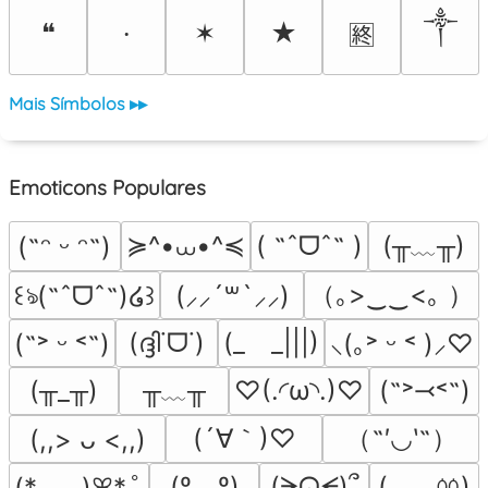
༒
❝
✶
★
⸱
🈡
Mais Símbolos ▸▸
Emoticons Populares
≽^•⩊•^≼
(╥﹏╥)
( ˶ˆᗜˆ˵ )
(˶ᵔ ᵕ ᵔ˶)
（｡>‿‿<｡ ）
꒰ঌ(˶ˆᗜˆ˵)໒꒱
(⸝⸝´꒳`⸝⸝)
(ദ്ദി˙ᗜ˙)
(_　_|||)
(˶˃ ᵕ ˂˶)
⸜(｡˃ ᵕ ˂ )⸝♡
╥﹏╥
(╥_╥)
♡(.◜ω◝.)♡
(˶˃⤙˂˶)
(´∀｀)♡
（˶′◡‵˶）
(,,> ᴗ <,,)
(º﹃º)
(◞ ‸ ◟ㆀ)
(ᗒᗣᗕ)՞
(*ᴗ͈ˬᴗ͈)ꕤ*.ﾟ