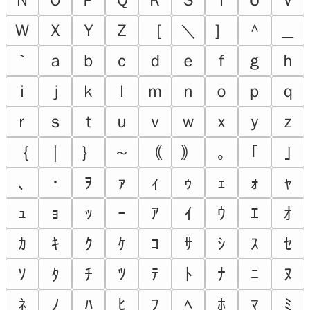
Ｗ
Ｘ
Ｙ
Ｚ
［
＼
］
＾
＿
｀
ａ
ｂ
ｃ
ｄ
ｅ
ｆ
ｇ
ｈ
ｉ
ｊ
ｋ
ｌ
ｍ
ｎ
ｏ
ｐ
ｑ
ｒ
ｓ
ｔ
ｕ
ｖ
ｗ
ｘ
ｙ
ｚ
｛
｜
｝
～
｟
｠
｡
｢
｣
､
･
ｦ
ｧ
ｨ
ｩ
ｪ
ｫ
ｬ
ｭ
ｮ
ｯ
ｰ
ｱ
ｲ
ｳ
ｴ
ｵ
ｶ
ｷ
ｸ
ｹ
ｺ
ｻ
ｼ
ｽ
ｾ
ｿ
ﾀ
ﾁ
ﾂ
ﾃ
ﾄ
ﾅ
ﾆ
ﾇ
ﾈ
ﾉ
ﾊ
ﾋ
ﾌ
ﾍ
ﾎ
ﾏ
ﾐ