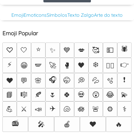
Emoji
Emoticons
Símbolos
Texto Zalgo
Arte do texto
Emoji Popular
⭐
🕷️
♡
🤍
✨
💙
💋
🥰
💵
⚡
❄️
👉
😁
🪽
🚀
🥊
🖤
❤️‍🔥
🎧
❗
♥️
💬
🌸
🤭
💭
💦
🫧
📘
🎼
🍂
🌷
🍀
💀
😲
😂
💫
✈️
💪
⚔️
📣
🐚
🪷
🚨
⚙️
⚕️
📻
🎤
🍎
❤️
🔥