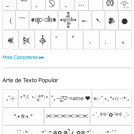
⒇
…
𓂀
（
￣
𒀰
𒀱
𒀸
𒀹
𒆎
𒊹
𒌍
𒍮
𒎓
Mais Caracteres ▸▸
Arte de Texto Popular
⋆°.☾⋆.ೃ࿔*:⋆
₊˚⊹
˚₊·—̳͟͞͞♡ name ♥️
𖦹:･ﾟ⋆｡°⭒✩･:*:｡
-ˋˏ ༻✿༺ ˎˊ-
⫘⫘⫘⫘⫘⫘
°.•☆•.°
ﾟﾟ･*:.｡..｡.:*ﾟ:*:✼✿ ❁ཻུ۪۪⸙͎ ✿✼:*ﾟ:.｡..｡.:*･ﾟﾟ