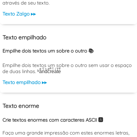
através de seu texto.
Texto Zalgo ▸▸
Texto empilhado
Empilhe dois textos um sobre o outro 📚
Empilhe dois textos um sobre o outro sem usar o espaço
de duas linhas. ᵇaͤnͨdͬcͤrͣeͭaͥtͮeͤ
Texto empilhado ▸▸
Texto enorme
Crie textos enormes com caracteres ASCII 🅰️
Faça uma grande impressão com estes enormes letras,