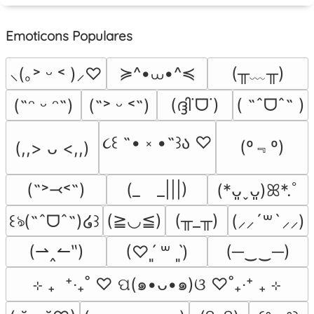
Emoticons Populares
≽^•⩊•^≼
(╥﹏╥)
⸜(｡˃ ᵕ ˂ )⸝♡
(ദ്ദി˙ᗜ˙)
( ˶ˆᗜˆ˵ )
(˶ᵔ ᵕ ᵔ˶)
(˶˃ ᵕ ˂˶)
૮꒰ ˶• ༝ •˶꒱ა ♡
(º﹃º)
(,,> ᴗ <,,)
(˶˃⤙˂˶)
(_　_|||)
(*ᴗ͈ˬᴗ͈)ꕤ*.ﾟ
(≧◡≦)
(╥_╥)
꒰ঌ(˶ˆᗜˆ˵)໒꒱
(⸝⸝´꒳`⸝⸝)
(⇀‸↼‶)
(─‿‿─)
(♡ˊ͈ ꒳ ˋ͈)
⊹ ₊  ⁺‧₊˚ ♡ ପ(๑•ᴗ•๑)ଓ ♡˚₊‧⁺ ₊ ⊹