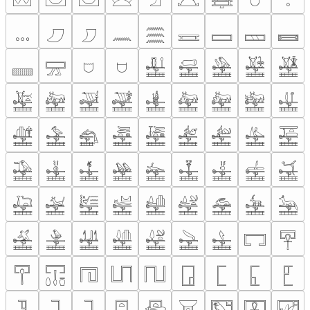
𓈓
𓈔
𓈕
𓈖
𓈗
𓈘
𓈙
𓈚
𓈛
𓈜
𓈝
𓈞
𓈟
𓈠
𓈡
𓈢
𓈣
𓈤
𓈥
𓈦
𓈧
𓈨
𓈩
𓈪
𓈫
𓈬
𓈭
𓈮
𓈯
𓈰
𓈱
𓈲
𓈳
𓈴
𓈵
𓈶
𓈷
𓈸
𓈹
𓈺
𓈻
𓈼
𓈽
𓈾
𓈿
𓉀
𓉁
𓉂
𓉃
𓉄
𓉅
𓉆
𓉇
𓉈
𓉉
𓉊
𓉋
𓉌
𓉍
𓉎
𓉏
𓉐
𓉑
𓉒
𓉓
𓉔
𓉕
𓉖
𓉗
𓉘
𓉙
𓉚