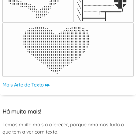
⠀⠻⣿⣷⣦⣤⣀⠀⠀⠀ ⠀⣾⡿⠃⠀

╲┃┈┈┈┈┈┈┈┈┈◥▉◤

⠀⠀⠀⠀⠉⠉⠻⣿⣄⣴⣿⠟⠀⠀⠀

╲┃┈┈┈┈╭━┳━━━━╯

⠀⠀⠀⠀⠀⠀⠀⠀⣿⡿⠟⠁⠀⠀⠀
╲┣━━━━━━┫﻿
⠀⣠⣤⣶⣶⣦⣄⡀  ⠀⢀⣤⣴⣶⣶⣤⣀⠀

⣼⣿⣿⣿⣿⣿⣿⣷⣤⣾⣿⣿⣿⣿⣿⣿⣧

⣿⣿⣿⣿⣿⣿⣿⣿⣿⣿⣿⣿⣿⣿⣿⣿⣿

⠹⣿⣿⣿⣿⣿⣿⣿⣿⣿⣿⣿⣿⣿⣿⣿⠏

⠀⠙⢿⣿⣿⣿⣿⣿⣿⣿⣿⣿⣿⣿⣿⠋⠀

⠀⠀⠀⠙⢿⣿⣿⣿⣿⣿⣿⣿⡿⠛⠁⠀⠀

⠀⠀⠀⠀⠀⠉⢿⣿⣿⣿⠟⠋⠀⠀⠀⠀⠀

⠀⠀⠀⠀⠀⠀⠀⠙⠻⠁⠀⠀⠀⠀⠀⠀⠀⠀⠀⠀⠀⠀⠀
Mais Arte de Texto ▸▸
Há muito mais!
Temos muito mais a oferecer, porque amamos tudo o
que tem a ver com texto!