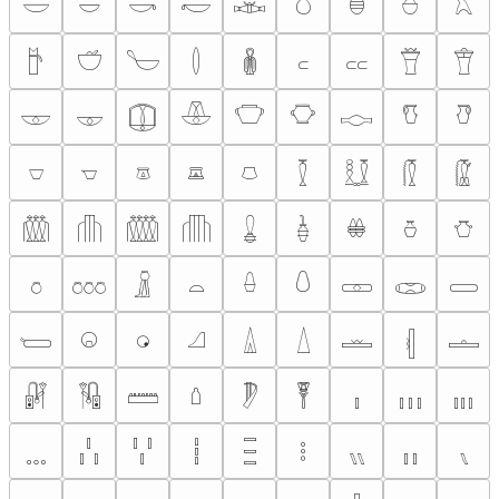
𓎟
𓎠
𓎡
𓎢
𓎣
𓎤
𓎥
𓎦
𓎧
𓎨
𓎩
𓎪
𓎫
𓎬
𓎭
𓎮
𓎯
𓎰
𓎱
𓎲
𓎳
𓎴
𓎵
𓎶
𓎷
𓎸
𓎹
𓎺
𓎻
𓎼
𓎽
𓎾
𓎿
𓏀
𓏁
𓏂
𓏃
𓏄
𓏅
𓏆
𓏇
𓏈
𓏉
𓏊
𓏋
𓏌
𓏍
𓏎
𓏏
𓏐
𓏑
𓏒
𓏓
𓏔
𓏕
𓏖
𓏗
𓏘
𓏙
𓏚
𓏛
𓏜
𓏝
𓏞
𓏟
𓏠
𓏡
𓏢
𓏣
𓏤
𓏥
𓏦
𓏧
𓏨
𓏩
𓏪
𓏫
𓏬
𓏭
𓏮
𓏯