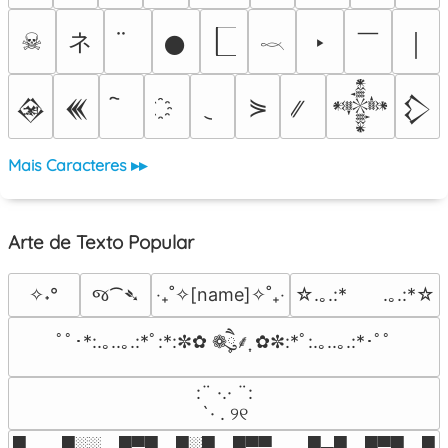
ネ
￣
☠
‣
𒊹
￨
𓎖
⋟
𒊲
𒌍
𒀱
𒁷
Mais Caracteres ▸▸
Arte de Texto Popular
જ⁀➴
✧˖°
‎‧₊˚✧[name]✧˚₊‧
☆.｡.:*　　.｡.:*☆
ﾟﾟ･*:.｡..｡.:*ﾟ:*:✼✿ ❁ཻུ۪۪⸙͎ ✿✼:*ﾟ:.｡..｡.:*･ﾟﾟ
⠀:¨ ·.· ¨:⠀

⠀ `· . ୨୧⠀
█  █░░ █▀█ █░█ █▀▀  █▄█ █▀█ █░█