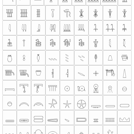
𓇂
𓇃
𓇄
𓇅
𓇆
𓇇
𓇈
𓇉
𓇊
𓇋
𓇌
𓇍
𓇎
𓇏
𓇐
𓇑
𓇒
𓇓
𓇔
𓇕
𓇖
𓇗
𓇘
𓇙
𓇚
𓇛
𓇜
𓇝
𓇞
𓇟
𓇠
𓇡
𓇢
𓇣
𓇤
𓇥
𓇦
𓇧
𓇨
𓇩
𓇪
𓇫
𓇬
𓇭
𓇮
𓇯
𓇰
𓇱
𓇲
𓇳
𓇴
𓇵
𓇶
𓇷
𓇸
𓇹
𓇺
𓇻
𓇼
𓇽
𓇾
𓇿
𓈀
𓈁
𓈂
𓈃
𓈄
𓈅
𓈆
𓈇
𓈈
𓈉
𓈊
𓈋
𓈌
𓈍
𓈎
𓈏
𓈐
𓈑
𓈒