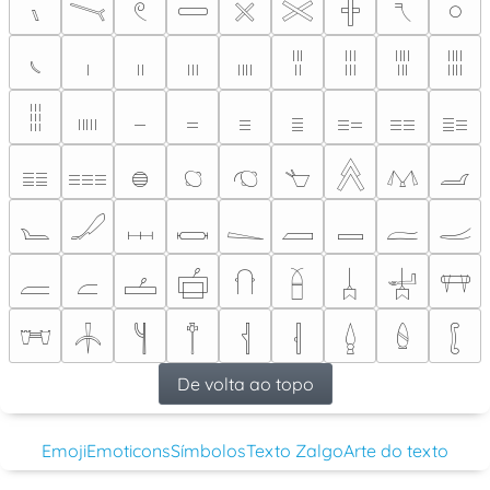
𓏰
𓏱
𓏲
𓏳
𓏴
𓏵
𓏶
𓏷
𓏸
𓏹
𓏺
𓏻
𓏼
𓏽
𓏾
𓏿
𓐀
𓐁
𓐂
𓐃
𓐄
𓐅
𓐆
𓐇
𓐈
𓐉
𓐊
𓐋
𓐌
𓐍
𓐎
𓐏
𓐐
𓐑
𓐒
𓐓
𓐔
𓐕
𓐖
𓐗
𓐘
𓐙
𓐚
𓐛
𓐜
𓐝
𓐞
𓐟
𓐠
𓐡
𓐢
𓐣
𓐤
𓐥
𓐦
𓐧
𓐨
𓐩
𓐪
𓐫
𓐬
𓐭
𓐮
De volta ao topo
Emoji
Emoticons
Símbolos
Texto Zalgo
Arte do texto