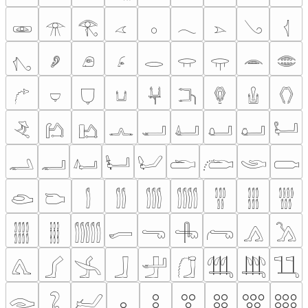
𓁾
𓁿
𓂀
𓂁
𓂂
𓂃
𓂄
𓂅
𓂆
𓂇
𓂈
𓂉
𓂊
𓂋
𓂌
𓂍
𓂎
𓂏
𓂐
𓂑
𓂒
𓂓
𓂔
𓂕
𓂖
𓂗
𓂘
𓂙
𓂚
𓂛
𓂜
𓂝
𓂞
𓂟
𓂠
𓂡
𓂢
𓂣
𓂤
𓂥
𓂦
𓂧
𓂨
𓂩
𓂪
𓂫
𓂬
𓂭
𓂮
𓂯
𓂰
𓂱
𓂲
𓂳
𓂴
𓂵
𓂶
𓂷
𓂸
𓂹
𓂺
𓂻
𓂼
𓂽
𓂾
𓂿
𓃀
𓃁
𓃂
𓃃
𓃄
𓃅
𓃆
𓃇
𓃈
𓃉
𓃊
𓃋
𓃌
𓃍
𓃎