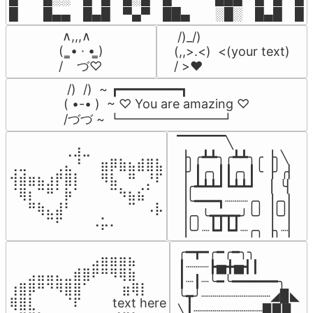
█  █▄▄ █▄█ ▀▄▀ ██▄  ░█░ █▄█ █▄
 ∧,,,∧

 /)_/)

(  ̳• · • ̳)

(,,>.<)  <(your text)

/    づ♡
/ >❤️
 /)  /)  ~ ┏━━━━━━━━┓

( •-• )  ~ ♡ You are amazing ♡

/づづ ~ ┗━━━━━━━━┛
▔▔▔▔▔╲

⠀⠀⠀⠀⠀⠀⢀⣰⣀⠀⠀⠀⠀⠀⠀⠀⠀

▕╮╭┻┻╮╭┻┻╮╭▕╮╲

⢀⣀⠀⠀⠀⢀⣄⠘⠀⠀⣶⡿⣷⣦⣾⣿⣧

▕╯┃╭╮┃┃╭╮┃╰▕╯╭▏

⢺⣾⣶⣦⣰⡟⣿⡇⠀⠀⠻⣧⠀⠛⠀⡘⠏

▕╭┻┻┻┛┗┻┻┛  ▕  ╰▏

⠈⢿⡆⠉⠛⠁⡷⠁⠀⠀⠀⠉⠳⣦⣮⠁⠀

▕╰━━━┓┈┈┈╭╮▕╭╮▏

⠀⠀⠛⢷⣄⣼⠃⠀⠀⠀⠀⠀⠀⠉⠀⠠⡧

▕╭╮╰┳┳┳┳╯╰╯▕╰╯▏

⠀⠀⠀⠀⠉⠋⠀⠀⠀⠠⡥⠄⠀⠀⠀⠀⠀
▕╰╯┈┗┛┗┛┈╭╮▕╮┈▏
╭━┳━╭━╭━╮╮

⠀⠀⠀⠀⠀⠀⠀⠀⠀⣠⣶⣶⣶⣦⠀⠀

┃┈┈┈┣▅╋▅┫┃

⠀⠀⣠⣤⣤⣄⣀⣾⣿⠟⠛⠻⢿⣷⠀

┃┈┃┈╰━╰━━━━━━╮

⢰⣿⡿⠛⠙⠻⣿⣿⠁⠀⠀ ⠀⣶⢿⡇

╰┳╯┈┈┈┈┈┈┈┈┈◢▉◣

⢿⣿⣇⠀⠀⠀⠈⠏⠀⠀⠀ text here

╲┃┈┈┈┈┈┈┈┈┈▉▉▉
