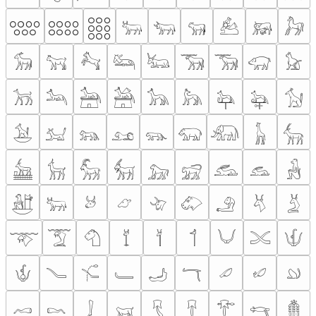
𓃏
𓃐
𓃑
𓃒
𓃓
𓃔
𓃕
𓃖
𓃗
𓃘
𓃙
𓃚
𓃛
𓃜
𓃝
𓃞
𓃟
𓃠
𓃡
𓃢
𓃣
𓃤
𓃥
𓃦
𓃧
𓃨
𓃩
𓃪
𓃫
𓃬
𓃭
𓃮
𓃯
𓃰
𓃱
𓃲
𓃳
𓃴
𓃵
𓃶
𓃷
𓃸
𓃹
𓃺
𓃻
𓃼
𓃽
𓃾
𓃿
𓄀
𓄁
𓄂
𓄃
𓄄
𓄅
𓄆
𓄇
𓄈
𓄉
𓄊
𓄋
𓄌
𓄍
𓄎
𓄏
𓄐
𓄑
𓄒
𓄓
𓄔
𓄕
𓄖
𓄗
𓄘
𓄙
𓄚
𓄛
𓄜
𓄝
𓄞
𓄟