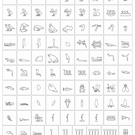
𓅱
𓅲
𓅳
𓅴
𓅵
𓅶
𓅷
𓅸
𓅹
𓅺
𓅻
𓅼
𓅽
𓅾
𓅿
𓆀
𓆁
𓆂
𓆃
𓆄
𓆅
𓆆
𓆇
𓆈
𓆉
𓆊
𓆋
𓆌
𓆍
𓆎
𓆏
𓆐
𓆑
𓆒
𓆓
𓆔
𓆕
𓆖
𓆗
𓆘
𓆙
𓆚
𓆛
𓆜
𓆝
𓆞
𓆟
𓆠
𓆡
𓆢
𓆣
𓆤
𓆥
𓆦
𓆧
𓆨
𓆩
𓆪
𓆫
𓆬
𓆭
𓆮
𓆯
𓆰
𓆱
𓆲
𓆳
𓆴
𓆵
𓆶
𓆷
𓆸
𓆹
𓆺
𓆻
𓆼
𓆽
𓆾
𓆿
𓇀
𓇁