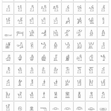
𓀭
𓀮
𓀯
𓀰
𓀱
𓀲
𓀳
𓀴
𓀵
𓀶
𓀷
𓀸
𓀹
𓀺
𓀻
𓀼
𓀽
𓀾
𓀿
𓁀
𓁁
𓁂
𓁃
𓁄
𓁅
𓁆
𓁇
𓁈
𓁉
𓁊
𓁋
𓁌
𓁍
𓁎
𓁏
𓁐
𓁑
𓁒
𓁓
𓁔
𓁕
𓁖
𓁗
𓁘
𓁙
𓁚
𓁛
𓁜
𓁝
𓁞
𓁟
𓁠
𓁡
𓁢
𓁣
𓁤
𓁥
𓁦
𓁧
𓁨
𓁩
𓁪
𓁫
𓁬
𓁭
𓁮
𓁯
𓁰
𓁱
𓁲
𓁳
𓁴
𓁵
𓁶
𓁷
𓁸
𓁹
𓁺
𓁻
𓁼
𓁽