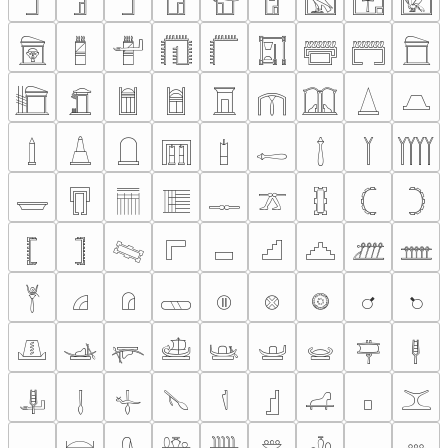
𓉛
𓉜
𓉝
𓉞
𓉟
𓉠
𓉡
𓉢
𓉣
𓉤
𓉥
𓉦
𓉧
𓉨
𓉩
𓉪
𓉫
𓉬
𓉭
𓉮
𓉯
𓉰
𓉱
𓉲
𓉳
𓉴
𓉵
𓉶
𓉷
𓉸
𓉹
𓉺
𓉻
𓉼
𓉽
𓉾
𓉿
𓊀
𓊁
𓊂
𓊃
𓊄
𓊅
𓊆
𓊇
𓊈
𓊉
𓊊
𓊋
𓊌
𓊍
𓊎
𓊏
𓊐
𓊑
𓊒
𓊓
𓊔
𓊕
𓊖
𓊗
𓊘
𓊙
𓊚
𓊛
𓊜
𓊝
𓊞
𓊟
𓊠
𓊡
𓊢
𓊣
𓊤
𓊥
𓊦
𓊧
𓊨
𓊩
𓊪
𓊫