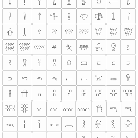
𓍎
𓍏
𓍐
𓍑
𓍒
𓍓
𓍔
𓍕
𓍖
𓍗
𓍘
𓍙
𓍚
𓍛
𓍜
𓍝
𓍞
𓍟
𓍠
𓍡
𓍢
𓍣
𓍤
𓍥
𓍦
𓍧
𓍨
𓍩
𓍪
𓍫
𓍬
𓍭
𓍮
𓍯
𓍰
𓍱
𓍲
𓍳
𓍴
𓍵
𓍶
𓍷
𓍸
𓍹
𓍺
𓍻
𓍼
𓍽
𓍾
𓍿
𓎀
𓎁
𓎂
𓎃
𓎄
𓎅
𓎆
𓎇
𓎈
𓎉
𓎊
𓎋
𓎌
𓎍
𓎎
𓎏
𓎐
𓎑
𓎒
𓎓
𓎔
𓎕
𓎖
𓎗
𓎘
𓎙
𓎚
𓎛
𓎜
𓎝
𓎞