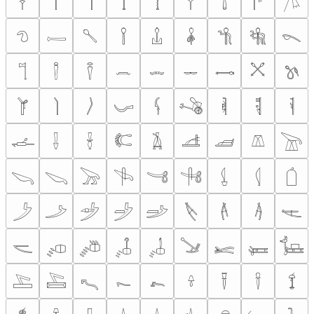
𓋽
𓋾
𓋿
𓌀
𓌁
𓌂
𓌃
𓌄
𓌅
𓌆
𓌇
𓌈
𓌉
𓌊
𓌋
𓌌
𓌍
𓌎
𓌏
𓌐
𓌑
𓌒
𓌓
𓌔
𓌕
𓌖
𓌗
𓌘
𓌙
𓌚
𓌛
𓌜
𓌝
𓌞
𓌟
𓌠
𓌡
𓌢
𓌣
𓌤
𓌥
𓌦
𓌧
𓌨
𓌩
𓌪
𓌫
𓌬
𓌭
𓌮
𓌯
𓌰
𓌱
𓌲
𓌳
𓌴
𓌵
𓌶
𓌷
𓌸
𓌹
𓌺
𓌻
𓌼
𓌽
𓌾
𓌿
𓍀
𓍁
𓍂
𓍃
𓍄
𓍅
𓍆
𓍇
𓍈
𓍉
𓍊
𓍋
𓍌
𓍍