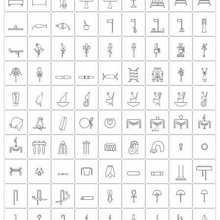
𓊬
𓊭
𓊮
𓊯
𓊰
𓊱
𓊲
𓊳
𓊴
𓊵
𓊶
𓊷
𓊸
𓊹
𓊺
𓊻
𓊼
𓊽
𓊾
𓊿
𓋀
𓋁
𓋂
𓋃
𓋄
𓋅
𓋆
𓋇
𓋈
𓋉
𓋊
𓋋
𓋌
𓋍
𓋎
𓋏
𓋐
𓋑
𓋒
𓋓
𓋔
𓋕
𓋖
𓋗
𓋘
𓋙
𓋚
𓋛
𓋜
𓋝
𓋞
𓋟
𓋠
𓋡
𓋢
𓋣
𓋤
𓋥
𓋦
𓋧
𓋨
𓋩
𓋪
𓋫
𓋬
𓋭
𓋮
𓋯
𓋰
𓋱
𓋲
𓋳
𓋴
𓋵
𓋶
𓋷
𓋸
𓋹
𓋺
𓋻
𓋼