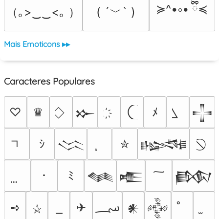
≽^•༚• ྀིྀ≼
（｡>‿‿<｡ ）
( ´﹀` )
Mais Emoticons ▸▸
Caracteres Populares
♡
♛
ﾒ
𒁍
𒋲
ｼ
✮
𒈱
𒈙
･
ﾐ
𒈝
𒍫
𒁃
؄
➺
✈
𒀭
𒅒
⛥