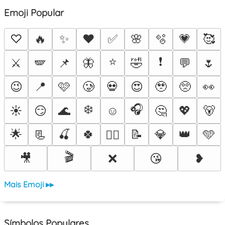
Emoji Popular
♡
🔥
✨
❤️
✅
🌸
🫧
💗
🥰
⭐
❗
⚔️
🪽
📌
🦋
🤣
💬
🌷
😉
📍
🩷
🥲
💀
😍
🥹
🥺
👀
❄️
🎧
☀️
😏
🌊
☺️
🤔
💖
🐻
🌟
📃
🍒
🍀
📝
💎
👑
🩵
❤️‍🔥
🎬
🎥
❌
😘
❥
Mais Emoji ▸▸
Símbolos Populares