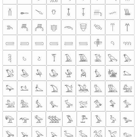
𓄠
𓄡
𓄢
𓄣
𓄤
𓄥
𓄦
𓄧
𓄨
𓄩
𓄪
𓄫
𓄬
𓄭
𓄮
𓄯
𓄰
𓄱
𓄲
𓄳
𓄴
𓄵
𓄶
𓄷
𓄸
𓄹
𓄺
𓄻
𓄼
𓄽
𓄾
𓄿
𓅀
𓅁
𓅂
𓅃
𓅄
𓅅
𓅆
𓅇
𓅈
𓅉
𓅊
𓅋
𓅌
𓅍
𓅎
𓅏
𓅐
𓅑
𓅒
𓅓
𓅔
𓅕
𓅖
𓅗
𓅘
𓅙
𓅚
𓅛
𓅜
𓅝
𓅞
𓅟
𓅠
𓅡
𓅢
𓅣
𓅤
𓅥
𓅦
𓅧
𓅨
𓅩
𓅪
𓅫
𓅬
𓅭
𓅮
𓅯
𓅰