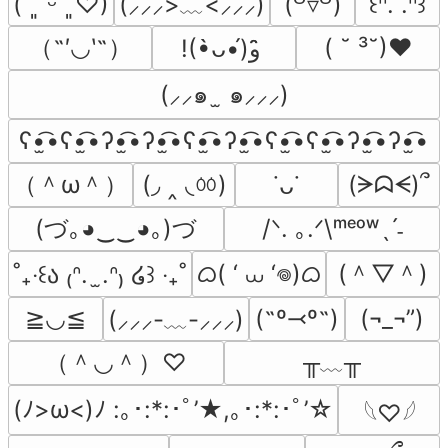
(⸝⸝⸝>﹏<⸝⸝⸝)
( ˘͈ ᵕ ˘͈♡)
(꒪▿꒪)
꒰ᐢ. .ᐢ꒱
（˶′◡‵˶）
( ˘ ³˘)♥
!(•̀ᴗ•́)و ̑̑
(⸝⸝๑  ̫ ๑⸝⸝⸝)
ʕ•̫͡•ʕ•̫͡•ʔ•̫͡•ʔ•̫͡•ʕ•̫͡•ʔ•̫͡•ʕ•̫͡•ʕ•̫͡•ʔ•̫͡•ʔ•̫͡•
（＾ω＾）
(◞ ‸ ◟ㆀ)
(ᗒᗣᗕ)՞
˙ᴗ˙
(づ｡◕‿‿◕｡)づ
/ᐠ. ｡.ᐟ\ᵐᵉᵒʷˎˊ˗
ᜊ( ‘ ⩊ ‘𖦹)ᜊ
(＾▽＾)
˚₊‧꒰ა ₍ᐢ.  ̫.ᐢ₎ ໒꒱ ‧₊˚
≧◡≦
(˶º⤙º˶)
(¬_¬”)
(⸝⸝⸝-﹏-⸝⸝⸝)
（＾◡＾）♡
╥﹏╥
(ﾉ>ω<)ﾉ :｡･:*:･ﾟ’★,｡･:*:･ﾟ’☆
𓆩♡𓆪