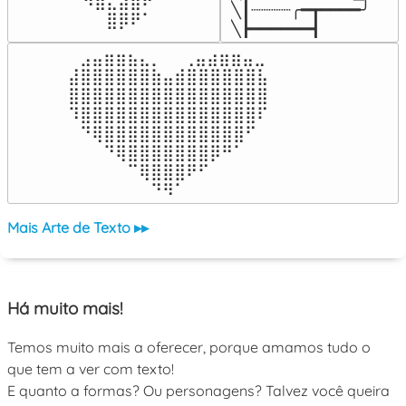
⠀⠀⠀⠀⠉⠉⠻⣿⣄⣴⣿⠟⠀⠀⠀

╲┃┈┈┈┈╭━┳━━━━╯

⠀⠀⠀⠀⠀⠀⠀⠀⣿⡿⠟⠁⠀⠀⠀
╲┣━━━━━━┫﻿
⠀⣠⣤⣶⣶⣦⣄⡀  ⠀⢀⣤⣴⣶⣶⣤⣀⠀

⣼⣿⣿⣿⣿⣿⣿⣷⣤⣾⣿⣿⣿⣿⣿⣿⣧

⣿⣿⣿⣿⣿⣿⣿⣿⣿⣿⣿⣿⣿⣿⣿⣿⣿

⠹⣿⣿⣿⣿⣿⣿⣿⣿⣿⣿⣿⣿⣿⣿⣿⠏

⠀⠙⢿⣿⣿⣿⣿⣿⣿⣿⣿⣿⣿⣿⣿⠋⠀

⠀⠀⠀⠙⢿⣿⣿⣿⣿⣿⣿⣿⡿⠛⠁⠀⠀

⠀⠀⠀⠀⠀⠉⢿⣿⣿⣿⠟⠋⠀⠀⠀⠀⠀

⠀⠀⠀⠀⠀⠀⠀⠙⠻⠁⠀⠀⠀⠀⠀⠀⠀⠀⠀⠀⠀⠀⠀
Mais Arte de Texto ▸▸
Há muito mais!
Temos muito mais a oferecer, porque amamos tudo o
que tem a ver com texto!
E quanto a formas? Ou personagens? Talvez você queira