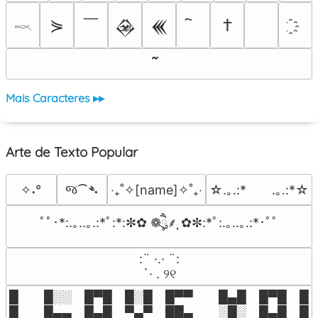
￣
⋟
†
𒊲
𒌍
𓎖
Mais Caracteres ▸▸
Arte de Texto Popular
જ⁀➴
✧˖°
‎‧₊˚✧[name]✧˚₊‧
☆.｡.:*　　.｡.:*☆
ﾟﾟ･*:.｡..｡.:*ﾟ:*:✼✿ ❁ཻུ۪۪⸙͎ ✿✼:*ﾟ:.｡..｡.:*･ﾟﾟ
⠀:¨ ·.· ¨:⠀

⠀ `· . ୨୧⠀
█  █░░ █▀█ █░█ █▀▀  █▄█ █▀█ █░█
█  █▄▄ █▄█ ▀▄▀ ██▄  ░█░ █▄█ █▄