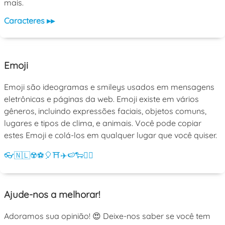
mais.
Caracteres ▸▸
Emoji
Emoji são ideogramas e smileys usados em mensagens
eletrônicas e páginas da web. Emoji existe em vários
gêneros, incluindo expressões faciais, objetos comuns,
lugares e tipos de clima, e animais. Você pode copiar
estes Emoji e colá-los em qualquer lugar que você quiser.
👓
🇳🇱
☢️
⚽
🎈
⛩️
✈️
🍉
🐑
💁‍♀️
Ajude-nos a melhorar!
Adoramos sua opinião! 😍 Deixe-nos saber se você tem