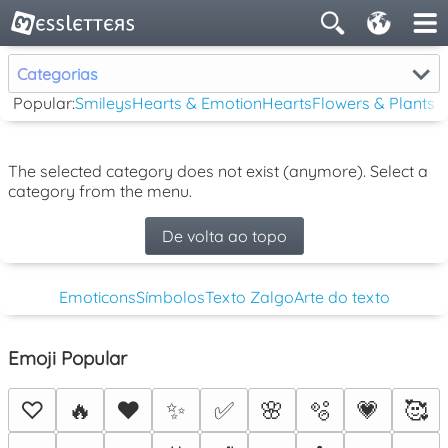
Categorias
Popular:
Smileys
Hearts & Emotion
Hearts
Flowers & Plants
The selected category does not exist (anymore). Select a
category from the menu.
De volta ao topo
Emoticons
Símbolos
Texto Zalgo
Arte do texto
Emoji Popular
♡
🔥
❤️
✨
✅
🌸
🫧
💗
🥰