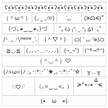
ʕ•̫͡•ʕ•̫͡•ʔ•̫͡•ʔ•̫͡•ʕ•̫͡•ʔ•̫͡•ʕ•̫͡•ʕ•̫͡•ʔ•̫͡•ʔ•̫͡•
（＾ω＾）
(◞ ‸ ◟ㆀ)
(ᗒᗣᗕ)՞
˙ᴗ˙
(づ｡◕‿‿◕｡)づ
˚₊‧꒰ა ₍ᐢ.  ̫.ᐢ₎ ໒꒱ ‧₊˚
(＾▽＾)
ᜊ( ‘ ⩊ ‘𖦹)ᜊ
/ᐠ. ｡.ᐟ\ᵐᵉᵒʷˎˊ˗
≧◡≦
(¬_¬”)
(˶º⤙º˶)
(⸝⸝⸝-﹏-⸝⸝⸝)
（＾◡＾）♡
╥﹏╥
(ﾉ>ω<)ﾉ :｡･:*:･ﾟ’★,｡･:*:･ﾟ’☆
≽^•༚• ྀིྀ≼
（｡>‿‿<｡ ）
𓆩♡𓆪
(•　ω　•)