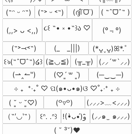
(ദ്ദി˙ᗜ˙)
( ˶ˆᗜˆ˵ )
(˶ᵔ ᵕ ᵔ˶)
(˶˃ ᵕ ˂˶)
૮꒰ ˶• ༝ •˶꒱ა ♡
(º﹃º)
(,,> ᴗ <,,)
(˶˃⤙˂˶)
(_　_|||)
(*ᴗ͈ˬᴗ͈)ꕤ*.ﾟ
(≧◡≦)
(╥_╥)
꒰ঌ(˶ˆᗜˆ˵)໒꒱
(⸝⸝´꒳`⸝⸝)
(⇀‸↼‶)
(─‿‿─)
(♡ˊ͈ ꒳ ˋ͈)
⊹ ₊  ⁺‧₊˚ ♡ ପ(๑•ᴗ•๑)ଓ ♡˚₊‧⁺ ₊ ⊹
(⸝⸝⸝>﹏<⸝⸝⸝)
( ˘͈ ᵕ ˘͈♡)
(꒪▿꒪)
（˶′◡‵˶）
(⸝⸝๑  ̫ ๑⸝⸝⸝)
꒰ᐢ. .ᐢ꒱
!(•̀ᴗ•́)و ̑̑
( ˘ ³˘)♥