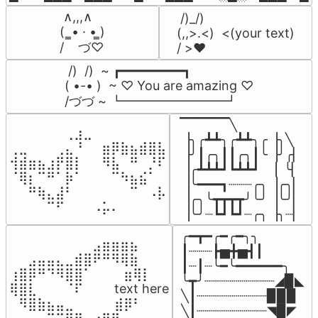
 ∧,,,∧

 /)_/)

(  ̳• · • ̳)

(,,>.<)  <(your text)

/    づ♡
/ >❤️
 /)  /)  ~ ┏━━━━━━━━┓

( •-• )  ~ ♡ You are amazing ♡

/づづ ~ ┗━━━━━━━━┛
▔▔▔▔▔╲

⠀⠀⠀⠀⠀⠀⢀⣰⣀⠀⠀⠀⠀⠀⠀⠀⠀

▕╮╭┻┻╮╭┻┻╮╭▕╮╲

⢀⣀⠀⠀⠀⢀⣄⠘⠀⠀⣶⡿⣷⣦⣾⣿⣧

▕╯┃╭╮┃┃╭╮┃╰▕╯╭▏

⢺⣾⣶⣦⣰⡟⣿⡇⠀⠀⠻⣧⠀⠛⠀⡘⠏

▕╭┻┻┻┛┗┻┻┛  ▕  ╰▏

⠈⢿⡆⠉⠛⠁⡷⠁⠀⠀⠀⠉⠳⣦⣮⠁⠀

▕╰━━━┓┈┈┈╭╮▕╭╮▏

⠀⠀⠛⢷⣄⣼⠃⠀⠀⠀⠀⠀⠀⠉⠀⠠⡧

▕╭╮╰┳┳┳┳╯╰╯▕╰╯▏

⠀⠀⠀⠀⠉⠋⠀⠀⠀⠠⡥⠄⠀⠀⠀⠀⠀
▕╰╯┈┗┛┗┛┈╭╮▕╮┈▏
╭━┳━╭━╭━╮╮

⠀⠀⠀⠀⠀⠀⠀⠀⠀⣠⣶⣶⣶⣦⠀⠀

┃┈┈┈┣▅╋▅┫┃

⠀⠀⣠⣤⣤⣄⣀⣾⣿⠟⠛⠻⢿⣷⠀

┃┈┃┈╰━╰━━━━━━╮

⢰⣿⡿⠛⠙⠻⣿⣿⠁⠀⠀ ⠀⣶⢿⡇

╰┳╯┈┈┈┈┈┈┈┈┈◢▉◣

⢿⣿⣇⠀⠀⠀⠈⠏⠀⠀⠀ text here

╲┃┈┈┈┈┈┈┈┈┈▉▉▉

⠀⠻⣿⣷⣦⣤⣀⠀⠀⠀ ⠀⣾⡿⠃⠀

╲┃┈┈┈┈┈┈┈┈┈◥▉◤
