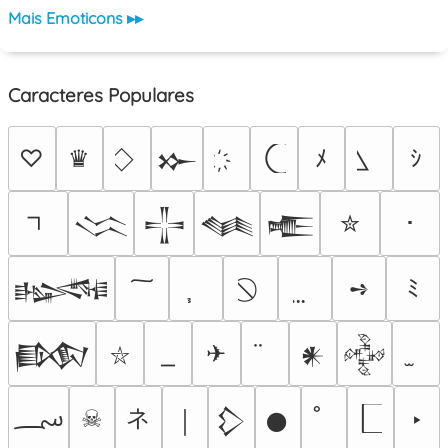
Mais Emoticons ▸▸
Caracteres Populares
♡
♛
ﾒ
ｼ
𒁍
✮
･
𒈱
𒋲
𒈝
𒍫
➺
ﾐ
𒈙
✈
𒁃
𒀭
𒅒
⛥
؄
ネ
☠
‣
￨
𒁷
𒊹