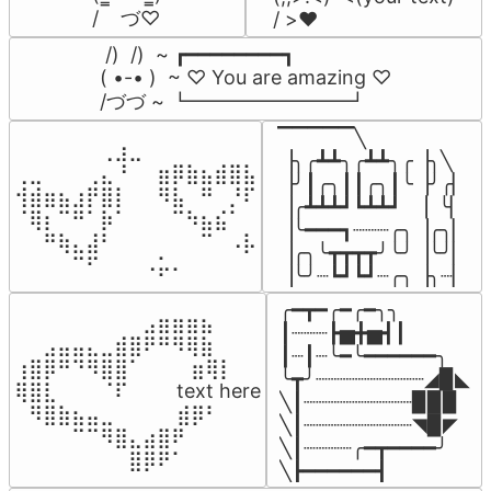
/    づ♡
/ >❤️
 /)  /)  ~ ┏━━━━━━━━┓

( •-• )  ~ ♡ You are amazing ♡

/づづ ~ ┗━━━━━━━━┛
▔▔▔▔▔╲

⠀⠀⠀⠀⠀⠀⢀⣰⣀⠀⠀⠀⠀⠀⠀⠀⠀

▕╮╭┻┻╮╭┻┻╮╭▕╮╲

⢀⣀⠀⠀⠀⢀⣄⠘⠀⠀⣶⡿⣷⣦⣾⣿⣧

▕╯┃╭╮┃┃╭╮┃╰▕╯╭▏

⢺⣾⣶⣦⣰⡟⣿⡇⠀⠀⠻⣧⠀⠛⠀⡘⠏

▕╭┻┻┻┛┗┻┻┛  ▕  ╰▏

⠈⢿⡆⠉⠛⠁⡷⠁⠀⠀⠀⠉⠳⣦⣮⠁⠀

▕╰━━━┓┈┈┈╭╮▕╭╮▏

⠀⠀⠛⢷⣄⣼⠃⠀⠀⠀⠀⠀⠀⠉⠀⠠⡧

▕╭╮╰┳┳┳┳╯╰╯▕╰╯▏

⠀⠀⠀⠀⠉⠋⠀⠀⠀⠠⡥⠄⠀⠀⠀⠀⠀
▕╰╯┈┗┛┗┛┈╭╮▕╮┈▏
╭━┳━╭━╭━╮╮

⠀⠀⠀⠀⠀⠀⠀⠀⠀⣠⣶⣶⣶⣦⠀⠀

┃┈┈┈┣▅╋▅┫┃

⠀⠀⣠⣤⣤⣄⣀⣾⣿⠟⠛⠻⢿⣷⠀

┃┈┃┈╰━╰━━━━━━╮

⢰⣿⡿⠛⠙⠻⣿⣿⠁⠀⠀ ⠀⣶⢿⡇

╰┳╯┈┈┈┈┈┈┈┈┈◢▉◣

⢿⣿⣇⠀⠀⠀⠈⠏⠀⠀⠀ text here

╲┃┈┈┈┈┈┈┈┈┈▉▉▉

⠀⠻⣿⣷⣦⣤⣀⠀⠀⠀ ⠀⣾⡿⠃⠀

╲┃┈┈┈┈┈┈┈┈┈◥▉◤

⠀⠀⠀⠀⠉⠉⠻⣿⣄⣴⣿⠟⠀⠀⠀

╲┃┈┈┈┈╭━┳━━━━╯

⠀⠀⠀⠀⠀⠀⠀⠀⣿⡿⠟⠁⠀⠀⠀
╲┣━━━━━━┫﻿