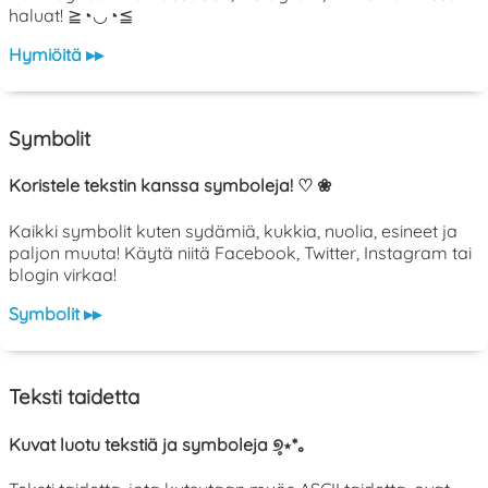
haluat! ≧◔◡◔≦
Hymiöitä ▸▸
Symbolit
Koristele tekstin kanssa symboleja! ♡ ❀
Kaikki symbolit kuten sydämiä, kukkia, nuolia, esineet ja
paljon muuta! Käytä niitä Facebook, Twitter, Instagram tai
blogin virkaa!
Symbolit ▸▸
Teksti taidetta
Kuvat luotu tekstiä ja symboleja ୭̥⋆*｡