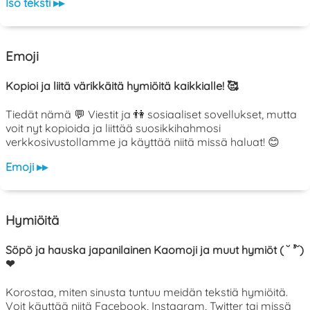
Iso teksti ▸▸
Emoji
Kopioi ja liitä värikkäitä hymiöitä kaikkialle! 🥰
Tiedät nämä 💬 Viestit ja 👫 sosiaaliset sovellukset, mutta
voit nyt kopioida ja liittää suosikkihahmosi
verkkosivustollamme ja käyttää niitä missä haluat! 😊
Emoji ▸▸
Hymiöitä
Söpö ja hauska japanilainen Kaomoji ja muut hymiöt ( ˘ ³˘)
❤
Korostaa, miten sinusta tuntuu meidän tekstiä hymiöitä.
Voit käyttää niitä Facebook, Instagram, Twitter tai missä