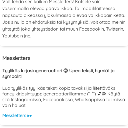
Voit tehdä sen kaiken Messletters! Katsele vain
vasemmalla olevaa päävalikkoa. Tai mobiililaitteessa
napsauta oikeassa yläkulmassa olevaa valikkopainiketta.
Jos sinulla on ehdotuksia tai kysymyksiä, voit ottaa meihin
yhteyttä joko yhteystiedon tai muun Facebookin, Twitterin,
Youtubein jne.
Messletters
Tyylikäs kirjasingeneraattori 😍 Upea teksti, hymiöt ja
symbolit!
Luo tyylikäs tyylikäs teksti kopioitavaksi ja liitettäväksi
fancy kirjasintyyppigeneraattorillamme (˘ ³˘) 💕💯 Käytä
sitä Instagramissa, Facebookissa, Whatsappissa tai missä
vain haluat!
Messletters ▸▸