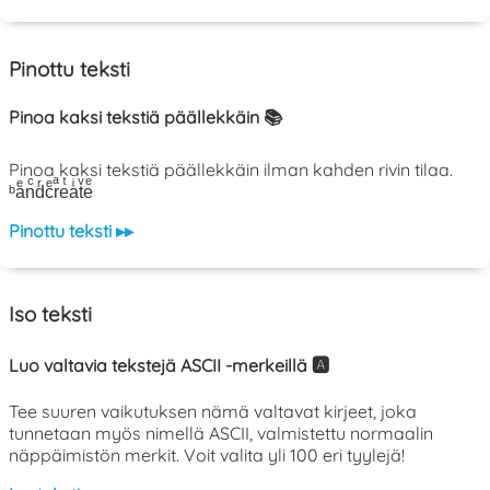
Pinottu teksti
Pinoa kaksi tekstiä päällekkäin 📚
Pinoa kaksi tekstiä päällekkäin ilman kahden rivin tilaa.
ᵇaͤnͨdͬcͤrͣeͭaͥtͮeͤ
Pinottu teksti ▸▸
Iso teksti
Luo valtavia tekstejä ASCII -merkeillä 🅰️
Tee suuren vaikutuksen nämä valtavat kirjeet, joka
tunnetaan myös nimellä ASCII, valmistettu normaalin
näppäimistön merkit. Voit valita yli 100 eri tyylejä!