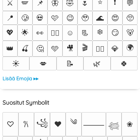
⭐
❗
⚔️
🪽
📌
🦋
🤣
🌷
💬
📍
🥲
💀
🩷
😉
🥹
🌊
😍
🥺
❄️
💖
🌟
👀
☺️
📃
😏
🐻
❤️‍🔥
🎬
🌍
👑
🍒
🤔
🩵
🎥
💎
🐦‍🔥
☀️
💋
📝
🌿
🍀
Lisää Emojia ▸▸
Suositut Symbolit
༄
꧁
♡
♥
❀
𐙚
⸻
𓆉