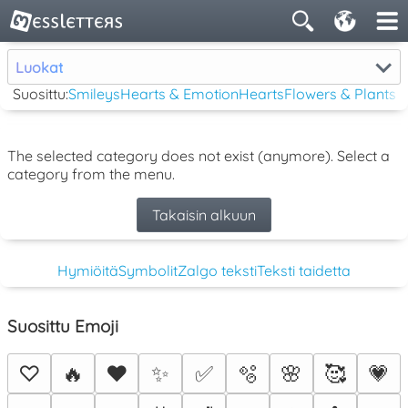
Luokat
Suosittu:
Smileys
Hearts & Emotion
Hearts
Flowers & Plants
The selected category does not exist (anymore). Select a
category from the menu.
Takaisin alkuun
Hymiöitä
Symbolit
Zalgo teksti
Teksti taidetta
Suosittu Emoji
♡
🔥
❤️
✨
✅
🫧
🌸
🥰
💗