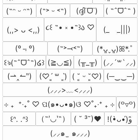
(ദ്ദി˙ᗜ˙)
( ˶ˆᗜˆ˵ )
(˶ᵔ ᵕ ᵔ˶)
(˶˃ ᵕ ˂˶)
૮꒰ ˶• ༝ •˶꒱ა ♡
(_　_|||)
(,,> ᴗ <,,)
(º﹃º)
(˶˃⤙˂˶)
(*ᴗ͈ˬᴗ͈)ꕤ*.ﾟ
(≧◡≦)
(╥_╥)
꒰ঌ(˶ˆᗜˆ˵)໒꒱
(⸝⸝´꒳`⸝⸝)
(⇀‸↼‶)
(─‿‿─)
(♡ˊ͈ ꒳ ˋ͈)
( ˘͈ ᵕ ˘͈♡)
(⸝⸝⸝>﹏<⸝⸝⸝)
⊹ ₊  ⁺‧₊˚ ♡ ପ(๑•ᴗ•๑)ଓ ♡˚₊‧⁺ ₊ ⊹
(꒪▿꒪)
（˶′◡‵˶）
( ˘ ³˘)♥
꒰ᐢ. .ᐢ꒱
!(•̀ᴗ•́)و ̑̑
(⸝⸝๑  ̫ ๑⸝⸝⸝)