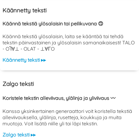
Käännetty teksti
Käännä tekstiä ylösalaisin tai peilikuvana 🙃
Käännä tekstiä ylösalaisin, laita se kääntää tai tehdä
tekstin päinvastainen ja ylösalaisin samanaikaisesti! TALO
- OႨ∀⊥ - OLAT - ⊥∀ΓO
Käännetty teksti ▸▸
Zalgo teksti
Koristele tekstin alleviivaus, ylälinja ja yliviivaus 〰️
Kanssa yksinkertainen generaattori voit koristella tekstiä
alleviivauksella, ylälinja, rusetteja, koukkuja ja muita
muotoja. Voit lisätä niille yli tai läpi tekstin.
Zalgo teksti ▸▸