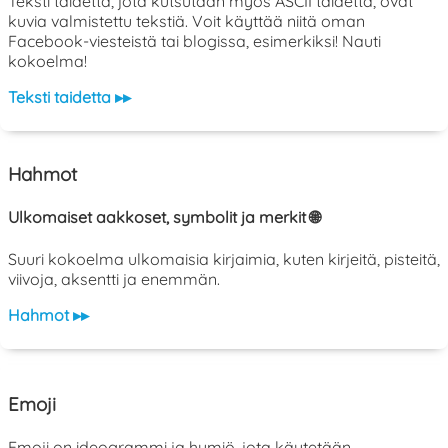
Teksti taidetta, jota kutsutaan myös ASCII taidetta, ovat
kuvia valmistettu tekstiä. Voit käyttää niitä oman
Facebook-viesteistä tai blogissa, esimerkiksi! Nauti
kokoelma!
Teksti taidetta ▸▸
Hahmot
Ulkomaiset aakkoset, symbolit ja merkit 🌐
Suuri kokoelma ulkomaisia kirjaimia, kuten kirjeitä, pisteitä,
viivoja, aksentti ja enemmän.
Hahmot ▸▸
Emoji
Emoji on ideogrammi ja hymiö, jota käytetään