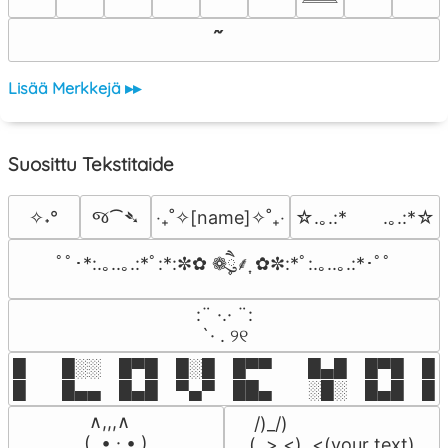
Lisää Merkkejä ▸▸
Suosittu Tekstitaide
જ⁀➴
✧˖°
‎‧₊˚✧[name]✧˚₊‧
☆.｡.:*　　.｡.:*☆
ﾟﾟ･*:.｡..｡.:*ﾟ:*:✼✿ ❁ཻུ۪۪⸙͎ ✿✼:*ﾟ:.｡..｡.:*･ﾟﾟ
⠀:¨ ·.· ¨:⠀

⠀ `· . ୨୧⠀
█  █░░ █▀█ █░█ █▀▀  █▄█ █▀█ █░█
█  █▄▄ █▄█ ▀▄▀ ██▄  ░█░ █▄█ █▄
 ∧,,,∧

 /)_/)

(  ̳• · • ̳)

(,,>.<)  <(your text)
