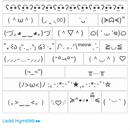
ʕ•̫͡•ʕ•̫͡•ʔ•̫͡•ʔ•̫͡•ʕ•̫͡•ʔ•̫͡•ʕ•̫͡•ʕ•̫͡•ʔ•̫͡•ʔ•̫͡•
（＾ω＾）
(◞ ‸ ◟ㆀ)
(ᗒᗣᗕ)՞
˙ᴗ˙
(づ｡◕‿‿◕｡)づ
(＾▽＾)
ᜊ( ‘ ⩊ ‘𖦹)ᜊ
/ᐠ. ｡.ᐟ\ᵐᵉᵒʷˎˊ˗
≧◡≦
˚₊‧꒰ა ₍ᐢ.  ̫.ᐢ₎ ໒꒱ ‧₊˚
（＾◡＾）♡
(˶º⤙º˶)
(⸝⸝⸝-﹏-⸝⸝⸝)
╥﹏╥
(¬_¬”)
(ﾉ>ω<)ﾉ :｡･:*:･ﾟ’★,｡･:*:･ﾟ’☆
≽^•༚• ྀིྀ≼
（｡>‿‿<｡ ）
( ´﹀` )
𓆩♡𓆪
Lisää Hymiöitä ▸▸