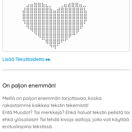
⠀⣠⣤⣶⣶⣦⣄⡀  ⠀⢀⣤⣴⣶⣶⣤⣀⠀

⣼⣿⣿⣿⣿⣿⣿⣷⣤⣾⣿⣿⣿⣿⣿⣿⣧

⣿⣿⣿⣿⣿⣿⣿⣿⣿⣿⣿⣿⣿⣿⣿⣿⣿

⠹⣿⣿⣿⣿⣿⣿⣿⣿⣿⣿⣿⣿⣿⣿⣿⠏

⠀⠙⢿⣿⣿⣿⣿⣿⣿⣿⣿⣿⣿⣿⣿⠋⠀

⠀⠀⠀⠙⢿⣿⣿⣿⣿⣿⣿⣿⡿⠛⠁⠀⠀

⠀⠀⠀⠀⠀⠉⢿⣿⣿⣿⠟⠋⠀⠀⠀⠀⠀

⠀⠀⠀⠀⠀⠀⠀⠙⠻⠁⠀⠀⠀⠀⠀⠀⠀⠀⠀⠀⠀⠀⠀
Lisää Tekstitaidetta ▸▸
On paljon enemmän!
Meillä on paljon enemmän tarjottavaa, koska
rakastamme kaikkea tekstin tekemistä!
Entä Muodot? Tai merkkejä? Ehkä haluat tekstin peilistä tai
ehkä ylösalaisin! Tai tehdä kivoja aaltoja, joita voit käyttää
erotuslinjoina tekstissä.