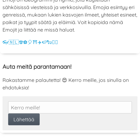
sähköisissä viesteissä ja verkkosivuilla. Emojia esiintyy eri
genreissä, mukaan lukien kasvojen ilmeet, yhteiset esineet,
paikat ja tyypit säätä ja eläimiä. Voit kopioida nämä
Emojit ja liittää ne missä haluat.
👓
🇳🇱
☢️
⚽
🎈
⛩️
✈️
🍉
🐑
💁‍♀️
Auta meitä parantamaan!
Rakastamme palautetta! 😍 Kerro meille, jos sinulla on
ehdotuksia!