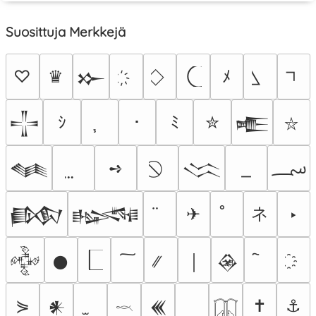
Suosittuja Merkkejä
♡
♛
ﾒ
𒁍
ｼ
･
ﾐ
✮
𒋲
𒍫
⛥
؄
➺
𒈝
𒈱
ネ
✈
‣
𒁃
𒈙
𒅒
𒊹
￨
𒊲
⋟
✝
⚓
𒀭
𒌍
𓎖
𓉳