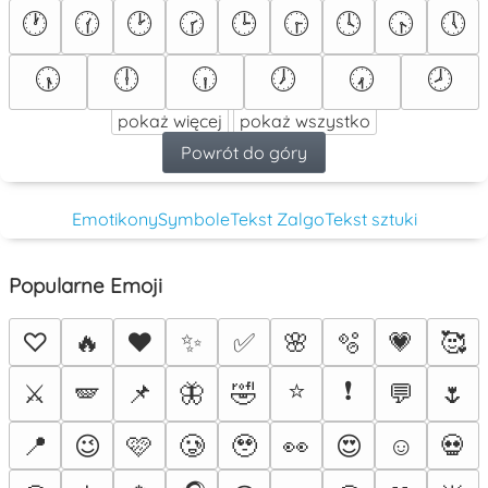
🕐
🕜
🕑
🕝
🕒
🕞
🕓
🕟
🕔
🕠
🕕
🕡
🕖
🕢
🕗
pokaż więcej
pokaż wszystko
Powrót do góry
Emotikony
Symbole
Tekst Zalgo
Tekst sztuki
Popularne Emoji
♡
🔥
❤️
✨
✅
🌸
🫧
💗
🥰
⭐
❗
⚔️
🪽
📌
🦋
🤣
💬
🌷
📍
😉
🩷
🥲
🥹
👀
😍
☺️
💀