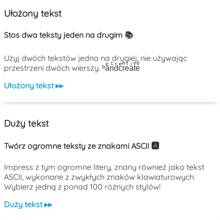
Ułożony tekst
Stos dwa teksty jeden na drugim 📚
Użyj dwóch tekstów jedna na drugiej, nie używając
przestrzeni dwóch wierszy. ᵇaͤnͨdͬcͤrͣeͭaͥtͮeͤ
Ułożony tekst ▸▸
Duży tekst
Twórz ogromne teksty ze znakami ASCII 🅰️
Impress z tym ogromne litery, znany również jako tekst
ASCII, wykonane z zwykłych znaków klawiaturowych.
Wybierz jedną z ponad 100 różnych stylów!
Duży tekst ▸▸