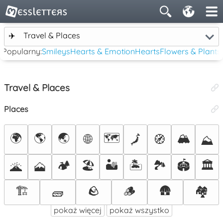
✈️
Travel & Places
Popularny:
Smileys
Hearts & Emotion
Hearts
Flowers & Plants
Travel & Places
Places
🌍
🌎
🌏
🗺️
🏔️
🌐
🗾
🧭
⛰️
🏕️
🏖️
🏜️
🏝️
🏞️
🏟️
🏛️
🌋
🗻
🏗️
🪨
🪵
🛖
🏘️
🧱
pokaż więcej
pokaż wszystko