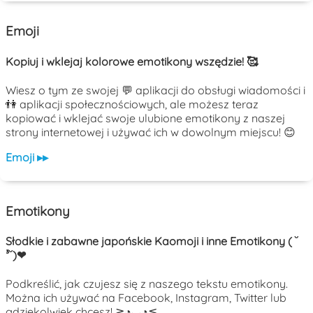
Emoji
Kopiuj i wklejaj kolorowe emotikony wszędzie! 🥰
Wiesz o tym ze swojej 💬 aplikacji do obsługi wiadomości i
👫 aplikacji społecznościowych, ale możesz teraz
kopiować i wklejać swoje ulubione emotikony z naszej
strony internetowej i używać ich w dowolnym miejscu! 😊
Emoji ▸▸
Emotikony
Słodkie i zabawne japońskie Kaomoji i inne Emotikony ( ˘
³˘)❤
Podkreślić, jak czujesz się z naszego tekstu emotikony.
Można ich używać na Facebook, Instagram, Twitter lub
gdziekolwiek chcesz! ≧◔◡◔≦