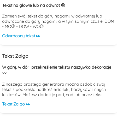
Tekst na głowie lub na odwrót 🙃
Zamień swój tekst do góry nogami, w odwrotnej lub
odwrócone do góry nogami, a w tym samym czasie! DOM
- MOႧ - DOW - WOႧ
Odwrócony tekst ▸▸
Tekst Zalgo
W górę, w dół i przekreślenie tekstu naszywka dekoracje
〰️
Z naszego prostego generatora można ozdobić swój
tekst z podkreśla nadkreślenia łuki, haczyków i innych
kształtów. Możesz dodać je pod, nad lub przez tekst.
Tekst Zalgo ▸▸