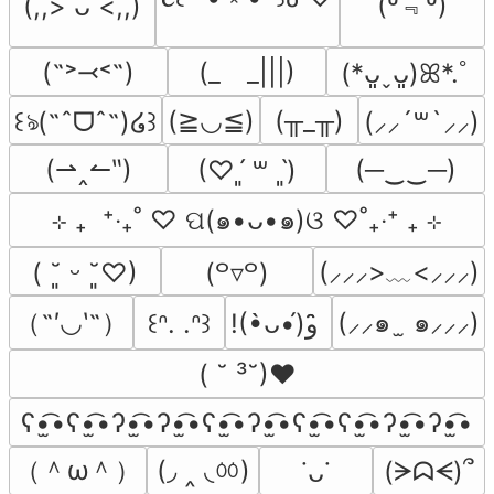
(º﹃º)
(,,> ᴗ <,,)
(˶˃⤙˂˶)
(_　_|||)
(*ᴗ͈ˬᴗ͈)ꕤ*.ﾟ
(≧◡≦)
(╥_╥)
꒰ঌ(˶ˆᗜˆ˵)໒꒱
(⸝⸝´꒳`⸝⸝)
(⇀‸↼‶)
(─‿‿─)
(♡ˊ͈ ꒳ ˋ͈)
⊹ ₊  ⁺‧₊˚ ♡ ପ(๑•ᴗ•๑)ଓ ♡˚₊‧⁺ ₊ ⊹
(⸝⸝⸝>﹏<⸝⸝⸝)
( ˘͈ ᵕ ˘͈♡)
(꒪▿꒪)
（˶′◡‵˶）
(⸝⸝๑  ̫ ๑⸝⸝⸝)
꒰ᐢ. .ᐢ꒱
!(•̀ᴗ•́)و ̑̑
( ˘ ³˘)♥
ʕ•̫͡•ʕ•̫͡•ʔ•̫͡•ʔ•̫͡•ʕ•̫͡•ʔ•̫͡•ʕ•̫͡•ʕ•̫͡•ʔ•̫͡•ʔ•̫͡•
（＾ω＾）
(◞ ‸ ◟ㆀ)
(ᗒᗣᗕ)՞
˙ᴗ˙