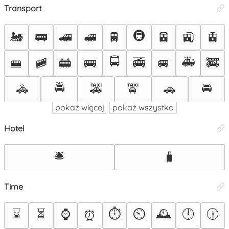
Transport
🚇
🚂
🚃
🚄
🚅
🚆
🚈
🚉
🚊
🚍
🚑
🚝
🚞
🚋
🚌
🚎
🚐
🚒
🚔
🚘
🚓
🚕
🚖
🚗
pokaż więcej
pokaż wszystko
Hotel
🛎️
🧳
Time
⌛
⏳
⌚
⏱️
⏲️
🕰️
🕛
🕧
⏰