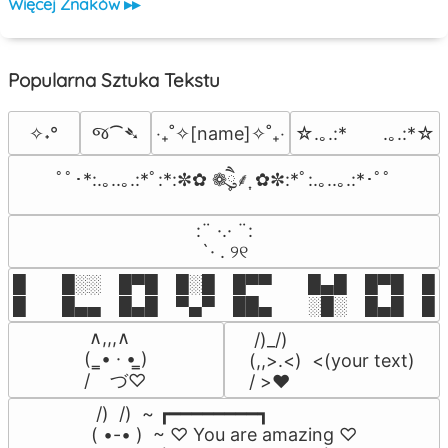
Więcej Znaków ▸▸
Popularna Sztuka Tekstu
જ⁀➴
✧˖°
‎‧₊˚✧[name]✧˚₊‧
☆.｡.:*　　.｡.:*☆
ﾟﾟ･*:.｡..｡.:*ﾟ:*:✼✿ ❁ཻུ۪۪⸙͎ ✿✼:*ﾟ:.｡..｡.:*･ﾟﾟ
⠀:¨ ·.· ¨:⠀

⠀ `· . ୨୧⠀
█  █░░ █▀█ █░█ █▀▀  █▄█ █▀█ █░█
█  █▄▄ █▄█ ▀▄▀ ██▄  ░█░ █▄█ █▄
 ∧,,,∧

 /)_/)

(  ̳• · • ̳)

(,,>.<)  <(your text)

/    づ♡
/ >❤️
 /)  /)  ~ ┏━━━━━━━━┓

( •-• )  ~ ♡ You are amazing ♡
