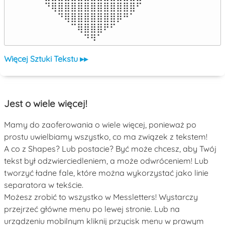
⠀⠙⢿⣿⣿⣿⣿⣿⣿⣿⣿⣿⣿⣿⣿⠋⠀

⠀⠀⠀⠙⢿⣿⣿⣿⣿⣿⣿⣿⡿⠛⠁⠀⠀

⠀⠀⠀⠀⠀⠉⢿⣿⣿⣿⠟⠋⠀⠀⠀⠀⠀

⠀⠀⠀⠀⠀⠀⠀⠙⠻⠁⠀⠀⠀⠀⠀⠀⠀⠀⠀⠀⠀⠀⠀
Więcej Sztuki Tekstu ▸▸
Jest o wiele więcej!
Mamy do zaoferowania o wiele więcej, ponieważ po
prostu uwielbiamy wszystko, co ma związek z tekstem!
A co z Shapes? Lub postacie? Być może chcesz, aby Twój
tekst był odzwierciedleniem, a może odwróceniem! Lub
tworzyć ładne fale, które można wykorzystać jako linie
separatora w tekście.
Możesz zrobić to wszystko w Messletters! Wystarczy
przejrzeć główne menu po lewej stronie. Lub na
urządzeniu mobilnym kliknij przycisk menu w prawym