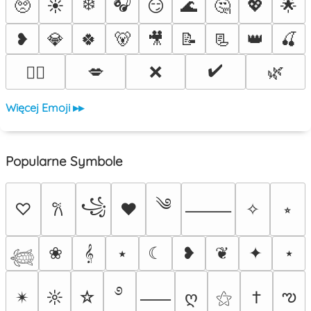
❄️
🎧
🥺
☀️
😏
🌊
🤔
💖
🌟
❥
💎
🍀
🐻
🎥
📝
📃
👑
🍒
✔️
💋
❌
🌿
❤️‍🔥
Więcej Emoji ▸▸
Popularne Symbole
༄
꧁
♡
♥
✧
⭒
𐙚
⸻
❀
𝄞
⭑
☾
❥
❦
✦
⋆
𓆉
࿔
ఌ
✴︎
☼
☆
ღ
⚝
†
⸺