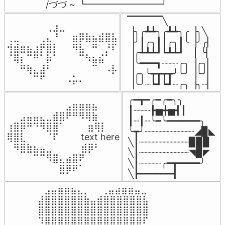
/づづ ~ ┗━━━━━━━━┛
▔▔▔▔▔╲

⠀⠀⠀⠀⠀⠀⢀⣰⣀⠀⠀⠀⠀⠀⠀⠀⠀

▕╮╭┻┻╮╭┻┻╮╭▕╮╲

⢀⣀⠀⠀⠀⢀⣄⠘⠀⠀⣶⡿⣷⣦⣾⣿⣧

▕╯┃╭╮┃┃╭╮┃╰▕╯╭▏

⢺⣾⣶⣦⣰⡟⣿⡇⠀⠀⠻⣧⠀⠛⠀⡘⠏

▕╭┻┻┻┛┗┻┻┛  ▕  ╰▏

⠈⢿⡆⠉⠛⠁⡷⠁⠀⠀⠀⠉⠳⣦⣮⠁⠀

▕╰━━━┓┈┈┈╭╮▕╭╮▏

⠀⠀⠛⢷⣄⣼⠃⠀⠀⠀⠀⠀⠀⠉⠀⠠⡧

▕╭╮╰┳┳┳┳╯╰╯▕╰╯▏

⠀⠀⠀⠀⠉⠋⠀⠀⠀⠠⡥⠄⠀⠀⠀⠀⠀
▕╰╯┈┗┛┗┛┈╭╮▕╮┈▏
╭━┳━╭━╭━╮╮

⠀⠀⠀⠀⠀⠀⠀⠀⠀⣠⣶⣶⣶⣦⠀⠀

┃┈┈┈┣▅╋▅┫┃

⠀⠀⣠⣤⣤⣄⣀⣾⣿⠟⠛⠻⢿⣷⠀

┃┈┃┈╰━╰━━━━━━╮

⢰⣿⡿⠛⠙⠻⣿⣿⠁⠀⠀ ⠀⣶⢿⡇

╰┳╯┈┈┈┈┈┈┈┈┈◢▉◣

⢿⣿⣇⠀⠀⠀⠈⠏⠀⠀⠀ text here

╲┃┈┈┈┈┈┈┈┈┈▉▉▉

⠀⠻⣿⣷⣦⣤⣀⠀⠀⠀ ⠀⣾⡿⠃⠀

╲┃┈┈┈┈┈┈┈┈┈◥▉◤

⠀⠀⠀⠀⠉⠉⠻⣿⣄⣴⣿⠟⠀⠀⠀

╲┃┈┈┈┈╭━┳━━━━╯

⠀⠀⠀⠀⠀⠀⠀⠀⣿⡿⠟⠁⠀⠀⠀
╲┣━━━━━━┫﻿
⠀⣠⣤⣶⣶⣦⣄⡀  ⠀⢀⣤⣴⣶⣶⣤⣀⠀

⣼⣿⣿⣿⣿⣿⣿⣷⣤⣾⣿⣿⣿⣿⣿⣿⣧

⣿⣿⣿⣿⣿⣿⣿⣿⣿⣿⣿⣿⣿⣿⣿⣿⣿

⠹⣿⣿⣿⣿⣿⣿⣿⣿⣿⣿⣿⣿⣿⣿⣿⠏
