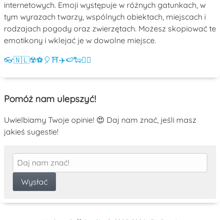
internetowych. Emoji występuje w różnych gatunkach, w
tym wyrazach twarzy, wspólnych obiektach, miejscach i
rodzajach pogody oraz zwierzętach. Możesz skopiować te
emotikony i wklejać je w dowolne miejsce.
👓
🇳🇱
☢️
⚽
🎈
⛩️
✈️
🍉
🐑
💁‍♀️
Pomóż nam ulepszyć!
Uwielbiamy Twoje opinie! 😍 Daj nam znać, jeśli masz
jakieś sugestie!