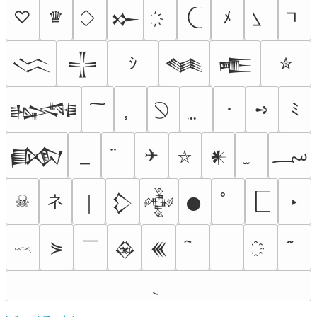
♡
♛
ﾒ
𒁍
ｼ
✮
𒈱
𒋲
𒈝
𒍫
･
➺
ﾐ
𒈙
؄
✈
𒁃
𒀭
⛥
ネ
☠
‣
￨
𒁷
𒅒
𒊹
￣
⋟
𒊲
𒌍
𓎖