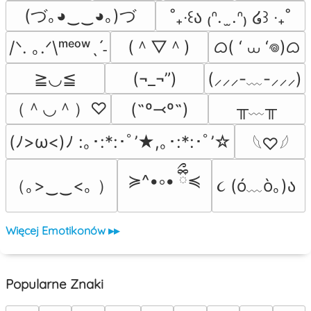
(づ｡◕‿‿◕｡)づ
˚₊‧꒰ა ₍ᐢ.  ̫.ᐢ₎ ໒꒱ ‧₊˚
(＾▽＾)
ᜊ( ‘ ⩊ ‘𖦹)ᜊ
/ᐠ. ｡.ᐟ\ᵐᵉᵒʷˎˊ˗
≧◡≦
(¬_¬”)
(⸝⸝⸝-﹏-⸝⸝⸝)
（＾◡＾）♡
╥﹏╥
(˶º⤙º˶)
(ﾉ>ω<)ﾉ :｡･:*:･ﾟ’★,｡･:*:･ﾟ’☆
𓆩♡𓆪
≽^•༚• ྀིྀ≼
（｡>‿‿<｡ ）
૮ (ó﹏ò｡)ა 
Więcej Emotikonów ▸▸
Popularne Znaki