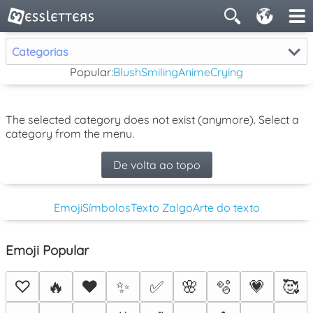
Categorias
Popular:
Blush
Smiling
Anime
Crying
The selected category does not exist (anymore). Select a
category from the menu.
De volta ao topo
Emoji
Símbolos
Texto Zalgo
Arte do texto
Emoji Popular
♡
🔥
❤️
✨
✅
🌸
🫧
💗
🥰