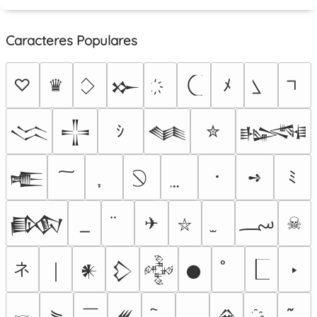
Caracteres Populares
♡
♛
ﾒ
𒁍
ｼ
✮
𒈱
𒋲
𒈝
𒈙
･
➺
ﾐ
𒍫
؄
✈
☠
𒁃
⛥
ネ
‣
￨
𒀭
𒁷
𒅒
𒊹
￣
⋟
𒌍
𒊲