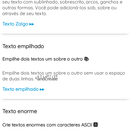
seu texto com sublinhado, sobrescrito, arcos, ganchos e
outras formas. Você pode adicioná-los sob, sobre ou
através de seu texto.
Texto Zalgo ▸▸
Texto empilhado
Empilhe dois textos um sobre o outro 📚
Empilhe dois textos um sobre o outro sem usar o espaço
de duas linhas. ᵇaͤnͨdͬcͤrͣeͭaͥtͮeͤ
Texto empilhado ▸▸
Texto enorme
Crie textos enormes com caracteres ASCII 🅰️