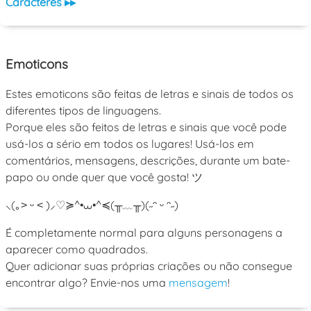
Caracteres ▸▸
Emoticons
Estes emoticons são feitas de letras e sinais de todos os
diferentes tipos de linguagens.
Porque eles são feitos de letras e sinais que você pode
usá-los a sério em todos os lugares! Usá-los em
comentários, mensagens, descrições, durante um bate-
papo ou onde quer que você gosta! ツ
⸜(｡˃ ᵕ ˂ )⸝♡
≽^•⩊•^≼
(╥﹏╥)
(˶ᵔ ᵕ ᵔ˶)
É completamente normal para alguns personagens a
aparecer como quadrados.
Quer adicionar suas próprias criações ou não consegue
encontrar algo? Envie-nos uma
mensagem
!