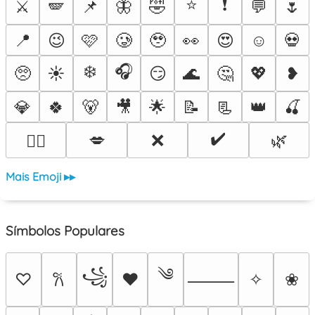
⭐
❗
⚔️
🪽
📌
🦋
🤣
💬
🌷
📍
😉
🩷
🥲
🥹
👀
😍
☺️
💀
❄️
🎧
🥺
☀️
😏
🌊
🤔
💖
❥
💎
🍀
🐻
🎥
🌟
📝
📃
👑
🍒
✔️
💋
❌
🌿
❤️‍🔥
Mais Emoji ▸▸
Símbolos Populares
༄
꧁
♡
♥
✧
❀
𐙚
⸻