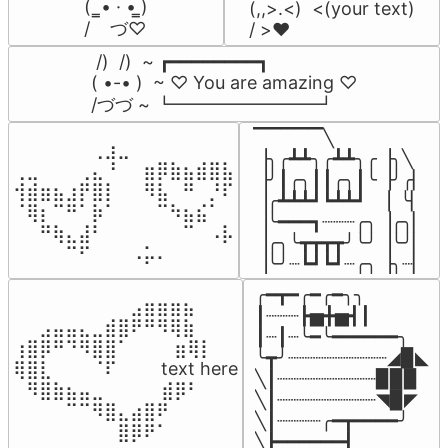
(  ̳• · • ̳)

(,,>.<)  <(your text)

/    づ♡
/ >❤️
 /)  /)  ~ ┏━━━━━━━━┓

( •-• )  ~ ♡ You are amazing ♡

/づづ ~ ┗━━━━━━━━┛
▔▔▔▔▔╲

⠀⠀⠀⠀⠀⠀⢀⣰⣀⠀⠀⠀⠀⠀⠀⠀⠀

▕╮╭┻┻╮╭┻┻╮╭▕╮╲

⢀⣀⠀⠀⠀⢀⣄⠘⠀⠀⣶⡿⣷⣦⣾⣿⣧

▕╯┃╭╮┃┃╭╮┃╰▕╯╭▏

⢺⣾⣶⣦⣰⡟⣿⡇⠀⠀⠻⣧⠀⠛⠀⡘⠏

▕╭┻┻┻┛┗┻┻┛  ▕  ╰▏

⠈⢿⡆⠉⠛⠁⡷⠁⠀⠀⠀⠉⠳⣦⣮⠁⠀

▕╰━━━┓┈┈┈╭╮▕╭╮▏

⠀⠀⠛⢷⣄⣼⠃⠀⠀⠀⠀⠀⠀⠉⠀⠠⡧

▕╭╮╰┳┳┳┳╯╰╯▕╰╯▏

⠀⠀⠀⠀⠉⠋⠀⠀⠀⠠⡥⠄⠀⠀⠀⠀⠀
▕╰╯┈┗┛┗┛┈╭╮▕╮┈▏
╭━┳━╭━╭━╮╮

⠀⠀⠀⠀⠀⠀⠀⠀⠀⣠⣶⣶⣶⣦⠀⠀

┃┈┈┈┣▅╋▅┫┃

⠀⠀⣠⣤⣤⣄⣀⣾⣿⠟⠛⠻⢿⣷⠀

┃┈┃┈╰━╰━━━━━━╮

⢰⣿⡿⠛⠙⠻⣿⣿⠁⠀⠀ ⠀⣶⢿⡇

╰┳╯┈┈┈┈┈┈┈┈┈◢▉◣

⢿⣿⣇⠀⠀⠀⠈⠏⠀⠀⠀ text here

╲┃┈┈┈┈┈┈┈┈┈▉▉▉

⠀⠻⣿⣷⣦⣤⣀⠀⠀⠀ ⠀⣾⡿⠃⠀

╲┃┈┈┈┈┈┈┈┈┈◥▉◤

⠀⠀⠀⠀⠉⠉⠻⣿⣄⣴⣿⠟⠀⠀⠀

╲┃┈┈┈┈╭━┳━━━━╯

⠀⠀⠀⠀⠀⠀⠀⠀⣿⡿⠟⠁⠀⠀⠀
╲┣━━━━━━┫﻿