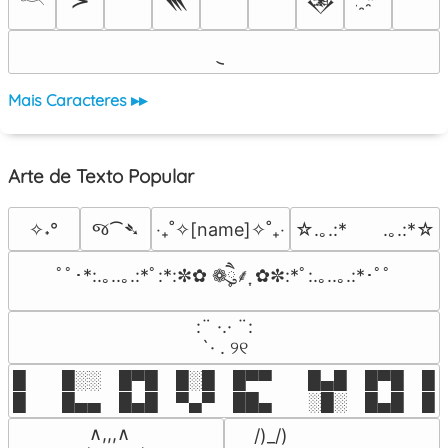
𓎖
Mais Caracteres ▸▸
Arte de Texto Popular
જ⁀➴
✧˖°
‎‧₊˚✧[name]✧˚₊‧
☆.｡.:*　　.｡.:*☆
ﾟﾟ･*:.｡..｡.:*ﾟ:*:✼✿ ❁ཻུ۪۪⸙͎ ✿✼:*ﾟ:.｡..｡.:*･ﾟﾟ
⠀:¨ ·.· ¨:⠀

⠀ `· . ୨୧⠀
█  █░░ █▀█ █░█ █▀▀  █▄█ █▀█ █░█
█  █▄▄ █▄█ ▀▄▀ ██▄  ░█░ █▄█ █▄
 ∧,,,∧

 /)_/)
