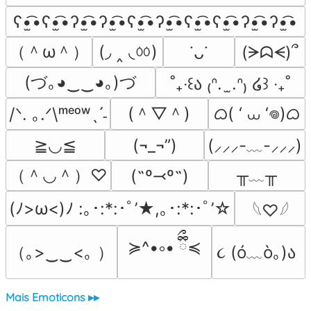
ʕ•̫͡•ʕ•̫͡•ʔ•̫͡•ʔ•̫͡•ʕ•̫͡•ʔ•̫͡•ʕ•̫͡•ʕ•̫͡•ʔ•̫͡•ʔ•̫͡•
（＾ω＾）
(◞ ‸ ◟ㆀ)
(ᗒᗣᗕ)՞
˙ᴗ˙
(づ｡◕‿‿◕｡)づ
˚₊‧꒰ა ₍ᐢ.  ̫.ᐢ₎ ໒꒱ ‧₊˚
(＾▽＾)
ᜊ( ‘ ⩊ ‘𖦹)ᜊ
/ᐠ. ｡.ᐟ\ᵐᵉᵒʷˎˊ˗
≧◡≦
(¬_¬”)
(⸝⸝⸝-﹏-⸝⸝⸝)
（＾◡＾）♡
╥﹏╥
(˶º⤙º˶)
(ﾉ>ω<)ﾉ :｡･:*:･ﾟ’★,｡･:*:･ﾟ’☆
𓆩♡𓆪
≽^•༚• ྀིྀ≼
（｡>‿‿<｡ ）
૮ (ó﹏ò｡)ა 
Mais Emoticons ▸▸