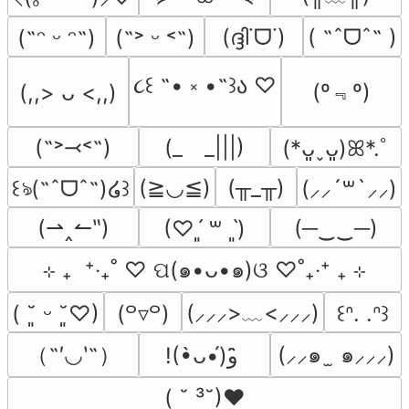
(ദ്ദി˙ᗜ˙)
( ˶ˆᗜˆ˵ )
(˶ᵔ ᵕ ᵔ˶)
(˶˃ ᵕ ˂˶)
૮꒰ ˶• ༝ •˶꒱ა ♡
(º﹃º)
(,,> ᴗ <,,)
(˶˃⤙˂˶)
(_　_|||)
(*ᴗ͈ˬᴗ͈)ꕤ*.ﾟ
(≧◡≦)
(╥_╥)
꒰ঌ(˶ˆᗜˆ˵)໒꒱
(⸝⸝´꒳`⸝⸝)
(⇀‸↼‶)
(─‿‿─)
(♡ˊ͈ ꒳ ˋ͈)
⊹ ₊  ⁺‧₊˚ ♡ ପ(๑•ᴗ•๑)ଓ ♡˚₊‧⁺ ₊ ⊹
(⸝⸝⸝>﹏<⸝⸝⸝)
( ˘͈ ᵕ ˘͈♡)
(꒪▿꒪)
꒰ᐢ. .ᐢ꒱
（˶′◡‵˶）
(⸝⸝๑  ̫ ๑⸝⸝⸝)
!(•̀ᴗ•́)و ̑̑
( ˘ ³˘)♥