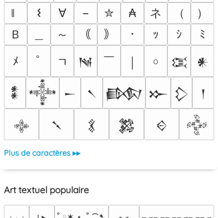
ネ
（
）
𐌔
∀
−
✮
₳
Ｂ
＿
～
｟
｠
･
ｯ
ｼ
ﾐ
￣
ﾒ
ﾟ
ﾡ
𒀃
￨
￮
𒀬
𒀭
𒀮
𒀱
𒀸
𒀹
𒁃
𒁍
𒁷
𒁹
𒂭
𒃵
𒃽
𒄆
𒄮
𒅒
Plus de caractères ▸▸
Art textuel populaire
˚ ༘✶ ⋆｡˚ ⁀➷