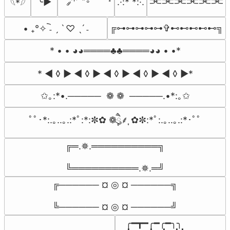
⫘⫘⫘⫘⫘⫘
╰►
.·:* *:·.
𓆩*𓆪
╔⊶⊶⊶⊶⊶✞⊷⊷⊷⊷⊷╗
• ₊°✧︡ ˗ ˏ ˋ ♡ ˎˊ ˗
* • • ◕◕════♣♣════◕◕ • •*
* ◄ ◊ ► ◄ ◊ ► ◄ ◊ ► ◄ ◊ ► ◄ ◊ ►*
✩｡:*•.─────  ❁ ❁  ─────.•*:｡✩
ﾟﾟ･*:.｡..｡.:*ﾟ:*:✼✿ ❁ཻུ۪۪⸙͎ ✿✼:*ﾟ:.｡..｡.:*･ﾟﾟ
╔═.✵.══════════╗

╚══════════.✵.═╝
╔────── ¤ ◎ ¤ ──────╗

╚────── ¤ ◎ ¤ ──────╝
╭━┳━╭━╭━╮╮
