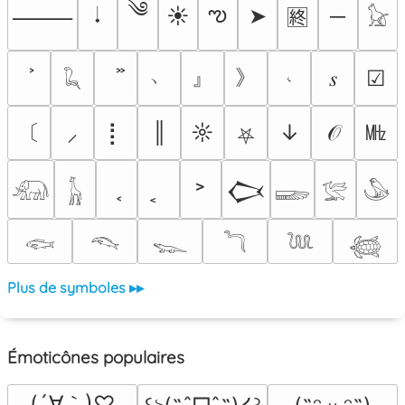
༄
ఌ
𝆺𝅥
☀
➤
─
⸻
🈡
𓃠
﹆
』
》
𝆥
𝆍
☑
𓆗
〔
㎒
⡇
║
☼
↓
𝒪
⸝
⛧
˃
𒆨
𓃰
𓃱
𓆃
𓅛
𓅇
𓆟
𓆞
𓆊
𓆓
𓆙
𓆉
Plus de symboles ▸▸
Émoticônes populaires
(´∀｀)♡