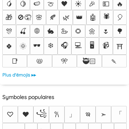
🥭
🍋
🍉
🍈
🖤
☀️
🎉
💵
🔥
🕷️
🎁
🚫🤦
🌸
🍂
🌿
👑
🤖
🎈
🌐
🎊
🍒
🐇
🦢
🌻
🌼
🌷
🌳
🕶️
❄️
🎧
💻
🖥️
📹
🍀
🌞
⛩️
📑
📛
🎌
🥷🏻
🍡
Plus d'émojis ▸▸
Symboles populaires
꧁
ఇ
」
「
♡
♥
➣
𐙚