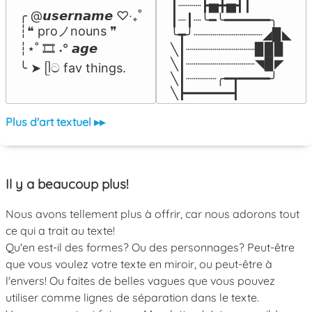
┃┈┈┈┣▅╋▅┫┃

╭ @𝙪𝙨𝙚𝙧𝙣𝙖𝙢𝙚 ♡‧₊˚

┃┈┃┈╰━╰━━━━━━╮

┆❝ proノnouns ❞

╰┳╯┈┈┈┈┈┈┈┈┈◢▉◣

┆⋆˚ 🎞️ ˖° 𝙖𝙜𝙚

╲┃┈┈┈┈┈┈┈┈┈▉▉▉

╲┃┈┈┈┈┈┈┈┈┈◥▉◤

╰ ➤ ᥫට fav things.
╲┃┈┈┈┈╭━┳━━━━╯

╲┣━━━━━━┫﻿
Plus d'art textuel ▸▸
Il y a beaucoup plus!
Nous avons tellement plus à offrir, car nous adorons tout
ce qui a trait au texte!
Qu'en est-il des formes? Ou des personnages? Peut-être
que vous voulez votre texte en miroir, ou peut-être à
l'envers! Ou faites de belles vagues que vous pouvez
utiliser comme lignes de séparation dans le texte.