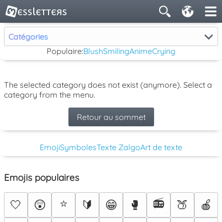
Catégories
Populaire:
Blush
Smiling
Anime
Crying
The selected category does not exist (anymore). Select a
category from the menu.
Retour au sommet
Emoji
Symboles
Texte Zalgo
Art de texte
Emojis populaires
⭐
📻
🤍
😲
🔰
😁
🥊
🍑
🍎