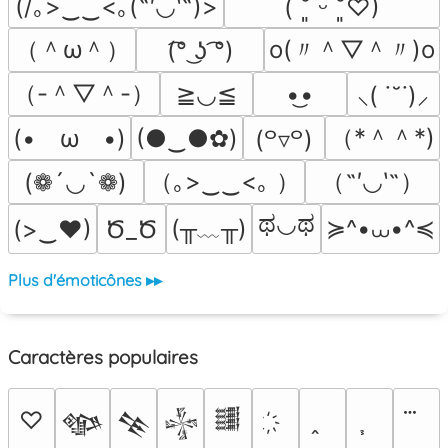
(/｡>‿‿<｡(˶′◡‵˶)>
( ˘͈ ᵕ ˘͈♡)
（＾ω＾）
o(〃＾▽＾〃)o
(͡° ͜ʖ ͡°)
（-＾▽＾-）
≧◡≦
•͜•
⸜( ˙˘˙)⸝
（*＾＾*)
(•　ω　•)
(●‿●✿)
(꒪▿꒪)
（｡>‿‿<｡ ）
（˶′◡‵˶）
(❁´◡`❁)
ಥ◡ಥ
(╥﹏╥)
≽^•⩊•^≼
(>‿♥)
Ծ_Ծ
Plus d'émoticônes ▸▸
Caractères populaires
♡
𒀲
𒆚
𒈔
𒌃