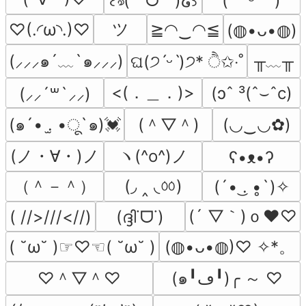
꒰ঌ(˶ˆᗜˆ˵)໒꒱
(˶ᵔ ᵕ ᵔ˶)
ツ
♡(.◜ω◝.)♡
≧◠‿◠≦
(⁠◍⁠•⁠ᴗ⁠•⁠◍⁠)
╥﹏╥
(⸝⸝⸝๑´﹏`๑⸝⸝⸝)
ଘ(੭ˊᵕˋ)੭* ੈ✩‧˚
<(．＿．)>
(ɔˆ ³(ˆ⌣ˆc)
(⸝⸝´꒳`⸝⸝)
(＾▽＾)
(๑´• .̫ •ू`๑)💓
(◡‿◡✿)
(ノ・∀・)ノ
ヽ(^o^)ノ
ʕ•ᴥ•ʔ
（＾－＾）
(◞ ‸ ◟ㆀ)
(´• ͜. •̥`)✧
(´ ▽｀)ｏ♥♡
( //>///<//)
(ദ്ദി˙ᗜ˙)
( ˘ω˘ )☞♡☜( ˘ω˘ )
(◍•ᴗ•◍)♡ ✧*。
♡＾▽＾♡
(๑╹ڡ╹)╭ ～ ♡