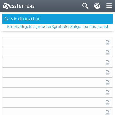
Emoji
Uttryckssymboler
Symboler
Zalgo text
Textkonst