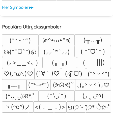
Fler Symboler ▸▸
Populära Uttryckssymboler
≽^•⩊•^≼
(╥﹏╥)
(˶ᵔ ᵕ ᵔ˶)
( ˶ˆᗜˆ˵ )
꒰ঌ(˶ˆᗜˆ˵)໒꒱
(⸝⸝´꒳`⸝⸝)
（｡>‿‿<｡ ）
(╥_╥)
(_　_|||)
(´∀｀)♡
♡(.◜ω◝.)♡
(ദ്ദി˙ᗜ˙)
(˶˃ ᵕ ˂˶)
╥﹏╥
(˶˃⤙˂˶)
(ᗒᗣᗕ)՞
⸜(｡˃ ᵕ ˂ )⸝♡
（˶′◡‵˶）
(◞ ‸ ◟ㆀ)
(*ᴗ͈ˬᴗ͈)ꕤ*.ﾟ
ヽ(^o^)ノ
<(．＿．)>
ଘ(੭ˊᵕˋ)੭* ੈ✩‧˚