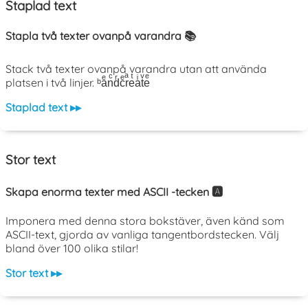
Staplad text
Stapla två texter ovanpå varandra 📚
Stack två texter ovanpå varandra utan att använda
platsen i två linjer. ᵇaͤnͨdͬcͤrͣeͭaͥtͮeͤ
Staplad text ▸▸
Stor text
Skapa enorma texter med ASCII -tecken 🅰️
Imponera med denna stora bokstäver, även känd som
ASCII-text, gjorda av vanliga tangentbordstecken. Välj
bland över 100 olika stilar!
Stor text ▸▸