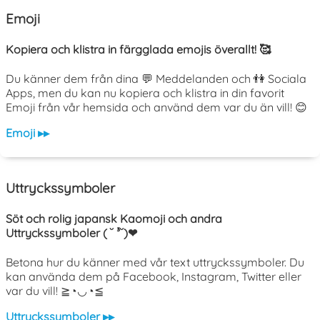
Emoji
Kopiera och klistra in färgglada emojis överallt! 🥰
Du känner dem från dina 💬 Meddelanden och 👫 Sociala
Apps, men du kan nu kopiera och klistra in din favorit
Emoji från vår hemsida och använd dem var du än vill! 😊
Emoji ▸▸
Uttryckssymboler
Söt och rolig japansk Kaomoji och andra
Uttryckssymboler ( ˘ ³˘)❤
Betona hur du känner med vår text uttryckssymboler. Du
kan använda dem på Facebook, Instagram, Twitter eller
var du vill! ≧◔◡◔≦
Uttryckssymboler ▸▸