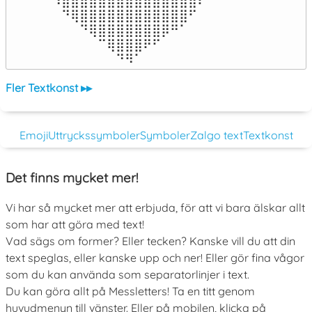
⠹⣿⣿⣿⣿⣿⣿⣿⣿⣿⣿⣿⣿⣿⣿⣿⠏

⠀⠙⢿⣿⣿⣿⣿⣿⣿⣿⣿⣿⣿⣿⣿⠋⠀

⠀⠀⠀⠙⢿⣿⣿⣿⣿⣿⣿⣿⡿⠛⠁⠀⠀

⠀⠀⠀⠀⠀⠉⢿⣿⣿⣿⠟⠋⠀⠀⠀⠀⠀

⠀⠀⠀⠀⠀⠀⠀⠙⠻⠁⠀⠀⠀⠀⠀⠀⠀⠀⠀⠀⠀⠀⠀
Fler Textkonst ▸▸
Emoji
Uttryckssymboler
Symboler
Zalgo text
Textkonst
Det finns mycket mer!
Vi har så mycket mer att erbjuda, för att vi bara älskar allt
som har att göra med text!
Vad sägs om former? Eller tecken? Kanske vill du att din
text speglas, eller kanske upp och ner! Eller gör fina vågor
som du kan använda som separatorlinjer i text.
Du kan göra allt på Messletters! Ta en titt genom
huvudmenyn till vänster. Eller på mobilen, klicka på