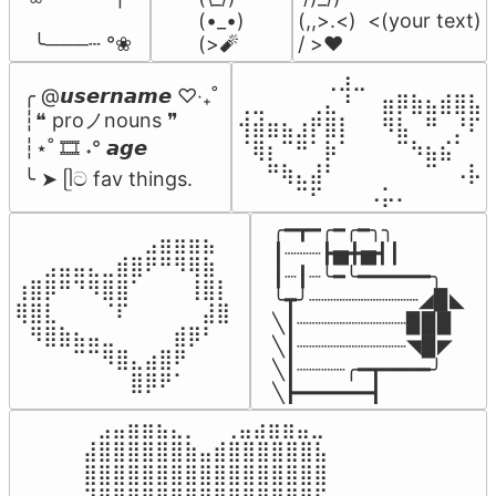
(•_•)

(,,>.<)  <(your text)

 ╰───┄ °❀
(>🧨
/ >❤️
⠀⠀⠀⠀⠀⠀⢀⣰⣀⠀⠀⠀⠀⠀⠀⠀⠀

╭ @𝙪𝙨𝙚𝙧𝙣𝙖𝙢𝙚 ♡‧₊˚

⢀⣀⠀⠀⠀⢀⣄⠘⠀⠀⣶⡿⣷⣦⣾⣿⣧

┆❝ proノnouns ❞

⢺⣾⣶⣦⣰⡟⣿⡇⠀⠀⠻⣧⠀⠛⠀⡘⠏

┆⋆˚ 🎞️ ˖° 𝙖𝙜𝙚

⠈⢿⡆⠉⠛⠁⡷⠁⠀⠀⠀⠉⠳⣦⣮⠁⠀

⠀⠀⠛⢷⣄⣼⠃⠀⠀⠀⠀⠀⠀⠉⠀⠠⡧

╰ ➤ ᥫට fav things.
⠀⠀⠀⠀⠉⠋⠀⠀⠀⠠⡥⠄⠀⠀⠀⠀⠀
╭━┳━╭━╭━╮╮

⠀⠀⠀⠀⠀⠀⠀⠀⠀⣠⣶⣶⣶⣦⠀⠀

┃┈┈┈┣▅╋▅┫┃

⠀⠀⣠⣤⣤⣄⣀⣾⣿⠟⠛⠻⢿⣷⠀

┃┈┃┈╰━╰━━━━━━╮

⢰⣿⡿⠛⠙⠻⣿⣿⠁⠀⠀⠀⢸⣿⡇

╰┳╯┈┈┈┈┈┈┈┈┈◢▉◣

⢿⣿⣇⠀⠀⠀⠈⠏⠀⠀⠀⠀⠀⣼⣿⠀

╲┃┈┈┈┈┈┈┈┈┈▉▉▉

⠀⠻⣿⣷⣦⣤⣀⠀⠀⠀⠀⣾⡿⠃⠀

╲┃┈┈┈┈┈┈┈┈┈◥▉◤

⠀⠀⠀⠀⠉⠉⠻⣿⣄⣴⣿⠟⠀⠀⠀

╲┃┈┈┈┈╭━┳━━━━╯

⠀⠀⠀⠀⠀⠀⠀⠀⣿⡿⠟⠁⠀⠀⠀⠀
╲┣━━━━━━┫﻿
⠀⣠⣤⣶⣶⣦⣄⡀  ⠀⢀⣤⣴⣶⣶⣤⣀⠀

⣼⣿⣿⣿⣿⣿⣿⣷⣤⣾⣿⣿⣿⣿⣿⣿⣧

⣿⣿⣿⣿⣿⣿⣿⣿⣿⣿⣿⣿⣿⣿⣿⣿⣿
