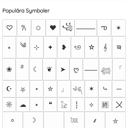
Populära Symboler
꧁
ఌ
♡
✩
♥
✴︎
𐙚
⸻
༄
ఇ
⭒
⊹
✦
❥
ৎ୭
☆
𝄞
࿔
「
❀
☾
❦
➤
ღ
⸺
𓆉
」
☪
⋆
✮
✶
⤷
─
⛧
𓆈
〤
☼
☁
⭑
❝
⡇
⟡
🈡
𓃠
☽
⸰
⸙
⛤
𓆙