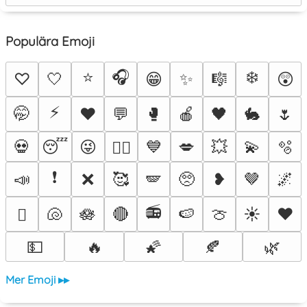
Populära Emoji
⭐
🎧
❄️
♡
🤍
😁
✨
🎼
😲
⚡
🤭
♥️
💬
🥊
🍎
🖤
🐇
🌷
💀
😴
😜
💙
💋
💥
💫
🫧
❤️‍🔥
❗
📣
❌
🥰
🪽
🥺
❥
🤎
🌌
📻
🐚
🪷
🔴
🍉
🍈
☀️
❤️
🫟
💵
🔥
🌠
🍂
🌿
Mer Emoji ▸▸