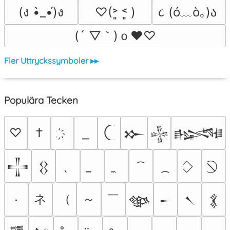
૮ (ó﹏ò｡)ა 
(ง •̀_•́)ง
♡(˃͈ ˂͈ )
(´ ▽｀)ｏ♥♡
Fler Uttryckssymboler ▸▸
Populära Tecken
♡
†
𒁍
𒈔
𒈙
𒋲
𒌐
ネ
（
～
￣
٠
𒀲
𒀸
𒀹
𒃽