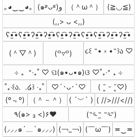
（＾ω＾）
｡◕‿‿◕｡
(๑˃̵ᴗ˂̵)و
(≧◡≦)
(,,> ᴗ <,,)
ʕ•̫͡•ʕ•̫͡•ʔ•̫͡•ʔ•̫͡•ʕ•̫͡•ʔ•̫͡•ʕ•̫͡•ʕ•̫͡•ʔ•̫͡•ʔ•̫͡•
૮꒰ ˶• ༝ •˶꒱ა ♡
(＾▽＾)
(꒪▿꒪)
⊹ ₊  ⁺‧₊˚ ♡ ପ(๑•ᴗ•๑)ଓ ♡˚₊‧⁺ ₊ ⊹
˚₊‧꒰ა.  .໒꒱ ‧₊˚
♡´･ᴗ･`♡
( ˘͈ ᵕ ˘͈♡)
(º﹃º)
（＾－＾）
( ´﹀` )
( //>///<//)
٩(๑> ₃ <)۶♥
(˵ᵕ̴᷄ ˶̫ ˶ᵕ̴᷅˵)
(￢_￢)
(￣ω￣﻿)
(⸝⸝⸝๑´﹏`๑⸝⸝⸝)
≖‿≖