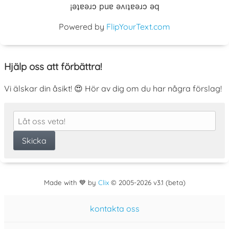
¡əʇɐəɹɔ puɐ əʌıʇɐəɹɔ əq
Powered by
FlipYourText.com
Hjälp oss att förbättra!
Vi älskar din åsikt! 😍 Hör av dig om du har några förslag!
Made with 💙 by
Clix
©
2005
-2026 v3.1 (beta)
kontakta oss