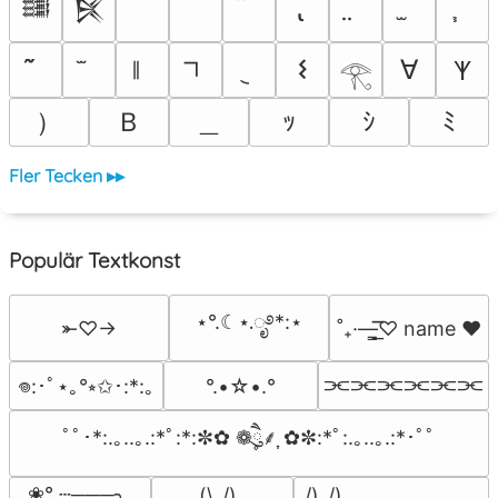
𒌃
𒍮
𐌔
∀
𐊵
𓂀
）
Ｂ
＿
ｯ
ｼ
ﾐ
Fler Tecken ▸▸
Populär Textkonst
⋆°.☾⋆.ೃ࿔*:⋆
⤜♡→
˚₊·—̳͟͞͞♡ name ♥️
⫘⫘⫘⫘⫘⫘
°.•☆•.°
𖦹:･ﾟ⋆｡°⭒✩･:*:｡
ﾟﾟ･*:.｡..｡.:*ﾟ:*:✼✿ ❁ཻུ۪۪⸙͎ ✿✼:*ﾟ:.｡..｡.:*･ﾟﾟ
❀° ┄───╮

(\_/)

 /)_/)
