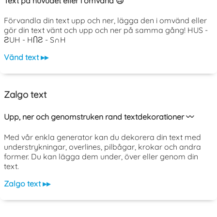
Text på huvudet eller i omvänd 🙃
Förvandla din text upp och ner, lägga den i omvänd eller
gör din text vänt och upp och ner på samma gång! HUS -
ƧUH - HႶƧ - S∩H
Vänd text ▸▸
Zalgo text
Upp, ner och genomstruken rand textdekorationer 〰️
Med vår enkla generator kan du dekorera din text med
understrykningar, overlines, pilbågar, krokar och andra
former. Du kan lägga dem under, över eller genom din
text.
Zalgo text ▸▸