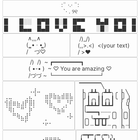
⠀:¨ ·.· ¨:⠀

⠀ `· . ୨୧⠀
█  █░░ █▀█ █░█ █▀▀  █▄█ █▀█ █░█
█  █▄▄ █▄█ ▀▄▀ ██▄  ░█░ █▄█ █▄
 ∧,,,∧

 /)_/)

(  ̳• · • ̳)

(,,>.<)  <(your text)

/    づ♡
/ >❤️
 /)  /)  ~ ┏━━━━━━━━┓

( •-• )  ~ ♡ You are amazing ♡

/づづ ~ ┗━━━━━━━━┛
▔▔▔▔▔╲

⠀⠀⠀⠀⠀⠀⢀⣰⣀⠀⠀⠀⠀⠀⠀⠀⠀

▕╮╭┻┻╮╭┻┻╮╭▕╮╲

⢀⣀⠀⠀⠀⢀⣄⠘⠀⠀⣶⡿⣷⣦⣾⣿⣧

▕╯┃╭╮┃┃╭╮┃╰▕╯╭▏

⢺⣾⣶⣦⣰⡟⣿⡇⠀⠀⠻⣧⠀⠛⠀⡘⠏

▕╭┻┻┻┛┗┻┻┛  ▕  ╰▏

⠈⢿⡆⠉⠛⠁⡷⠁⠀⠀⠀⠉⠳⣦⣮⠁⠀

▕╰━━━┓┈┈┈╭╮▕╭╮▏

⠀⠀⠛⢷⣄⣼⠃⠀⠀⠀⠀⠀⠀⠉⠀⠠⡧

▕╭╮╰┳┳┳┳╯╰╯▕╰╯▏

⠀⠀⠀⠀⠉⠋⠀⠀⠀⠠⡥⠄⠀⠀⠀⠀⠀
▕╰╯┈┗┛┗┛┈╭╮▕╮┈▏
╭━┳━╭━╭━╮╮

⠀⠀⠀⠀⠀⠀⠀⠀⠀⣠⣶⣶⣶⣦⠀⠀
