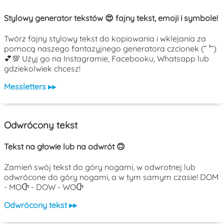
Stylowy generator tekstów 😍 fajny tekst, emoji i symbole!
Twórz fajny stylowy tekst do kopiowania i wklejania za
pomocą naszego fantazyjnego generatora czcionek (˘ ³˘)
💕💯 Użyj go na Instagramie, Facebooku, Whatsapp lub
gdziekolwiek chcesz!
Messletters ▸▸
Odwrócony tekst
Tekst na głowie lub na odwrót 🙃
Zamień swój tekst do góry nogami, w odwrotnej lub
odwrócone do góry nogami, a w tym samym czasie! DOM
- MOႧ - DOW - WOႧ
Odwrócony tekst ▸▸