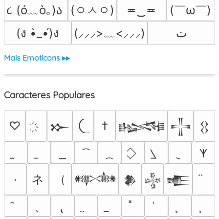
૮ (ó﹏ò｡)ა 
(ㅇㅅㅇ)
(￣ω￣﻿)
≖‿≖
(ง •̀_•́)ง
ﺕ
(⸝⸝⸝>﹏<⸝⸝⸝)
Mais Emoticons ▸▸
Caracteres Populares
♡
†
𒁍
𒈙
𒋲
𒌐
𐊵
ネ
（
٠
𒀰
𒆎
𒈔
𒍫