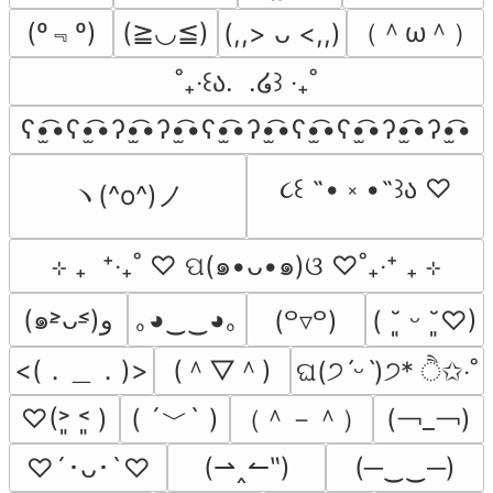
(º﹃º)
（＾ω＾）
(≧◡≦)
(,,> ᴗ <,,)
˚₊‧꒰ა.  .໒꒱ ‧₊˚
ʕ•̫͡•ʕ•̫͡•ʔ•̫͡•ʔ•̫͡•ʕ•̫͡•ʔ•̫͡•ʕ•̫͡•ʕ•̫͡•ʔ•̫͡•ʔ•̫͡•
૮꒰ ˶• ༝ •˶꒱ა ♡
ヽ(^o^)ノ
⊹ ₊  ⁺‧₊˚ ♡ ପ(๑•ᴗ•๑)ଓ ♡˚₊‧⁺ ₊ ⊹
(๑˃̵ᴗ˂̵)و
｡◕‿‿◕｡
(꒪▿꒪)
( ˘͈ ᵕ ˘͈♡)
<(．＿．)>
(＾▽＾)
ଘ(੭ˊᵕˋ)੭* ੈ✩‧˚
( ´﹀` )
（＾－＾）
(￢_￢)
♡(˃͈ ˂͈ )
(⇀‸↼‶)
(─‿‿─)
♡´･ᴗ･`♡