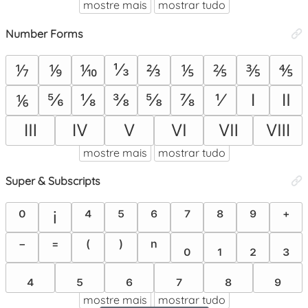
mostre mais
mostrar tudo
Number Forms
⅓
⅐
⅑
⅒
⅔
⅕
⅖
⅗
⅘
⅚
⅛
⅜
⅝
⅞
⅟
Ⅰ
Ⅱ
⅙
Ⅲ
Ⅳ
Ⅴ
Ⅵ
Ⅶ
Ⅷ
mostre mais
mostrar tudo
Super & Subscripts
⁰
i
⁴
⁵
⁶
⁷
⁸
⁹
⁺
⁻
⁼
⁽
⁾
ⁿ
₀
₁
₂
₃
₄
₅
₆
₇
₈
₉
mostre mais
mostrar tudo