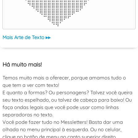
⠀⠙⢿⣿⣿⣿⣿⣿⣿⣿⣿⣿⣿⣿⣿⠋⠀

⠀⠀⠀⠙⢿⣿⣿⣿⣿⣿⣿⣿⡿⠛⠁⠀⠀

⠀⠀⠀⠀⠀⠉⢿⣿⣿⣿⠟⠋⠀⠀⠀⠀⠀

⠀⠀⠀⠀⠀⠀⠀⠙⠻⠁⠀⠀⠀⠀⠀⠀⠀⠀⠀⠀⠀⠀⠀
Mais Arte de Texto ▸▸
Há muito mais!
Temos muito mais a oferecer, porque amamos tudo o
que tem a ver com texto!
E quanto a formas? Ou personagens? Talvez você queira
seu texto espelhado, ou talvez de cabeça para baixo! Ou
faça ondas legais que você pode usar como linhas
separadoras no texto.
Você pode fazer tudo no Messletters! Basta dar uma
olhada no menu principal à esquerda. Ou no celular,
clique no botão de menu no canto superior direito.