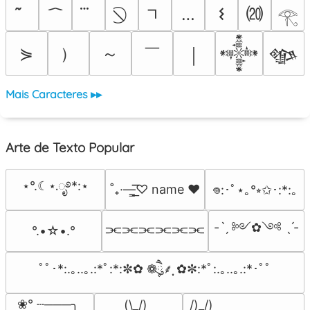
⒇
…
𐌔
𓂀
）
～
￣
⋟
￨
𒀱
𒀲
Mais Caracteres ▸▸
Arte de Texto Popular
⋆°.☾⋆.ೃ࿔*:⋆
˚₊·—̳͟͞͞♡ name ♥️
𖦹:･ﾟ⋆｡°⭒✩･:*:｡
-ˋˏ ༻✿༺ ˎˊ-
⫘⫘⫘⫘⫘⫘
°.•☆•.°
ﾟﾟ･*:.｡..｡.:*ﾟ:*:✼✿ ❁ཻུ۪۪⸙͎ ✿✼:*ﾟ:.｡..｡.:*･ﾟﾟ
❀° ┄───╮

(\_/)

 /)_/)
