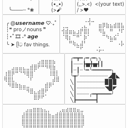
(•_•)

(,,>.<)  <(your text)

 ╰───┄ °❀
(>🧨
/ >❤️
⠀⠀⠀⠀⠀⠀⢀⣰⣀⠀⠀⠀⠀⠀⠀⠀⠀

╭ @𝙪𝙨𝙚𝙧𝙣𝙖𝙢𝙚 ♡‧₊˚

⢀⣀⠀⠀⠀⢀⣄⠘⠀⠀⣶⡿⣷⣦⣾⣿⣧

┆❝ proノnouns ❞

⢺⣾⣶⣦⣰⡟⣿⡇⠀⠀⠻⣧⠀⠛⠀⡘⠏

┆⋆˚ 🎞️ ˖° 𝙖𝙜𝙚

⠈⢿⡆⠉⠛⠁⡷⠁⠀⠀⠀⠉⠳⣦⣮⠁⠀

⠀⠀⠛⢷⣄⣼⠃⠀⠀⠀⠀⠀⠀⠉⠀⠠⡧

╰ ➤ ᥫට fav things.
⠀⠀⠀⠀⠉⠋⠀⠀⠀⠠⡥⠄⠀⠀⠀⠀⠀
╭━┳━╭━╭━╮╮

⠀⠀⠀⠀⠀⠀⠀⠀⠀⣠⣶⣶⣶⣦⠀⠀

┃┈┈┈┣▅╋▅┫┃

⠀⠀⣠⣤⣤⣄⣀⣾⣿⠟⠛⠻⢿⣷⠀

┃┈┃┈╰━╰━━━━━━╮

⢰⣿⡿⠛⠙⠻⣿⣿⠁⠀⠀⠀⢸⣿⡇

╰┳╯┈┈┈┈┈┈┈┈┈◢▉◣

⢿⣿⣇⠀⠀⠀⠈⠏⠀⠀⠀⠀⠀⣼⣿⠀

╲┃┈┈┈┈┈┈┈┈┈▉▉▉

⠀⠻⣿⣷⣦⣤⣀⠀⠀⠀⠀⣾⡿⠃⠀

╲┃┈┈┈┈┈┈┈┈┈◥▉◤

⠀⠀⠀⠀⠉⠉⠻⣿⣄⣴⣿⠟⠀⠀⠀

╲┃┈┈┈┈╭━┳━━━━╯

⠀⠀⠀⠀⠀⠀⠀⠀⣿⡿⠟⠁⠀⠀⠀⠀
╲┣━━━━━━┫﻿
⠀⣠⣤⣶⣶⣦⣄⡀  ⠀⢀⣤⣴⣶⣶⣤⣀⠀

⣼⣿⣿⣿⣿⣿⣿⣷⣤⣾⣿⣿⣿⣿⣿⣿⣧

⣿⣿⣿⣿⣿⣿⣿⣿⣿⣿⣿⣿⣿⣿⣿⣿⣿

⠹⣿⣿⣿⣿⣿⣿⣿⣿⣿⣿⣿⣿⣿⣿⣿⠏
