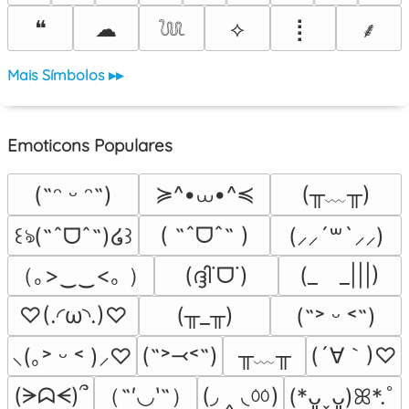
❝
☁
⟡
⡇
⸙
𓆙
Mais Símbolos ▸▸
Emoticons Populares
≽^•⩊•^≼
(╥﹏╥)
(˶ᵔ ᵕ ᵔ˶)
( ˶ˆᗜˆ˵ )
꒰ঌ(˶ˆᗜˆ˵)໒꒱
(⸝⸝´꒳`⸝⸝)
（｡>‿‿<｡ ）
(ദ്ദി˙ᗜ˙)
(_　_|||)
♡(.◜ω◝.)♡
(╥_╥)
(˶˃ ᵕ ˂˶)
╥﹏╥
(´∀｀)♡
(˶˃⤙˂˶)
⸜(｡˃ ᵕ ˂ )⸝♡
（˶′◡‵˶）
(◞ ‸ ◟ㆀ)
(ᗒᗣᗕ)՞
(*ᴗ͈ˬᴗ͈)ꕤ*.ﾟ