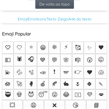
De volta ao topo
Emoji
Emoticons
Texto Zalgo
Arte do texto
Emoji Popular
⭐
❄️
⚡
♡
🤍
😁
🥰
✨
🖤
🕷️
🎧
💵
💙
💬
🌸
🎼
😲
🤭
❗
👉
💫
💦
🫧
📣
🪽
♥️
🐚
🪷
🚀
🥊
🍎
🍂
🐇
🌷
🍀
🍡
🥷
💀
😈
😴
😜
😂
💜
💋
❤️‍🔥
💥
😩
❌
😘
📘