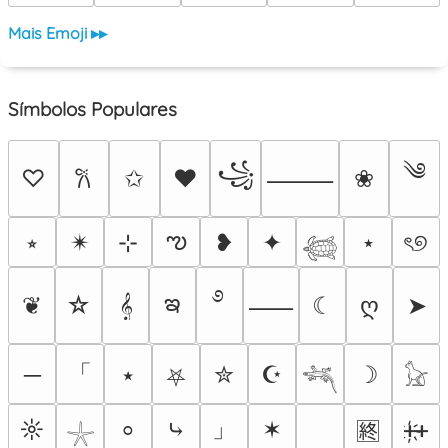
Mais Emoji ▸▸
Símbolos Populares
༄
꧁
♡
✩
♥
❀
𐙚
⸻
ఌ
⭒
✴︎
⊹
❥
✦
⋆
ৎ୭
𓆉
࿔
ఇ
❦
☆
𝄞
☾
ღ
➤
⸺
「
─
⭑
✮
☪
☽
⛧
𓆈
𓃠
」
☼
⤷
✶
ᚐ҉ᚐ
⸰
🈡
𓇼