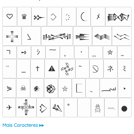
♡
♛
ﾒ
𒁍
𒁃
𒋲
𒈙
𒍫
𒈝
𒈱
➺
ｼ
･
✮
ネ
†
⚠
ﾐ
𒅒
؄
⋟
☠
‣
𒀭
𒆙
⛥
✈
𒀱
𒁷
𒈑
𒊹
𓆣
𓎖
Mais Caracteres ▸▸