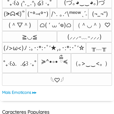
(づ｡◕‿‿◕｡)づ
˚₊‧꒰ა ₍ᐢ.  ̫.ᐢ₎ ໒꒱ ‧₊˚
(ᗒᗣᗕ)՞
(˶º⤙º˶)
/ᐠ. ｡.ᐟ\ᵐᵉᵒʷˎˊ˗
(¬_¬”)
(＾▽＾)
ᜊ( ‘ ⩊ ‘𖦹)ᜊ
（＾◡＾）♡
≧◡≦
(⸝⸝⸝-﹏-⸝⸝⸝)
╥﹏╥
(ﾉ>ω<)ﾉ :｡･:*:･ﾟ’★,｡･:*:･ﾟ’☆
≽^•༚• ྀིྀ≼
（｡>‿‿<｡ ）
˚₊‧꒰ა.  .໒꒱ ‧₊˚
𓆩♡𓆪
Mais Emoticons ▸▸
Caracteres Populares