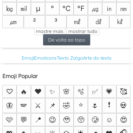
㏒
㏕
㎍
㏌
㎚
μ
°
℃
℉
㎛
㎖
㎗
㎘
²
³
mostre mais
mostrar tudo
De volta ao topo
Emoji
Emoticons
Texto Zalgo
Arte do texto
Emoji Popular
♡
🔥
❤️
✨
🌸
🫧
✅
💗
🥰
⭐
❗
🦋
🪽
⚔️
📌
🤣
🌷
💀
🩷
💬
📍
😉
🥹
🥺
🥲
☺️
😍
🎧