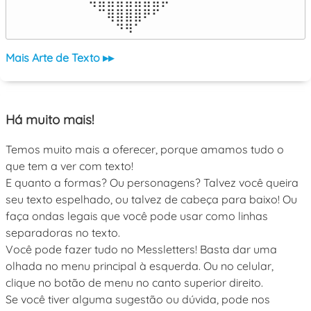
⠀⠀⠀⠀⠀⠉⢿⣿⣿⣿⠟⠋⠀⠀⠀⠀⠀

⠀⠀⠀⠀⠀⠀⠀⠙⠻⠁⠀⠀⠀⠀⠀⠀⠀⠀⠀⠀⠀⠀⠀
Mais Arte de Texto ▸▸
Há muito mais!
Temos muito mais a oferecer, porque amamos tudo o
que tem a ver com texto!
E quanto a formas? Ou personagens? Talvez você queira
seu texto espelhado, ou talvez de cabeça para baixo! Ou
faça ondas legais que você pode usar como linhas
separadoras no texto.
Você pode fazer tudo no Messletters! Basta dar uma
olhada no menu principal à esquerda. Ou no celular,
clique no botão de menu no canto superior direito.
Se você tiver alguma sugestão ou dúvida, pode nos