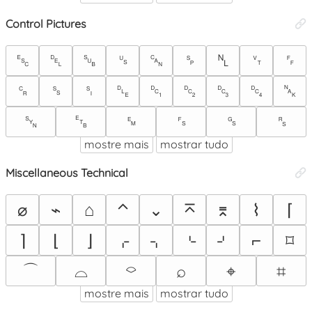
Control Pictures
␛
␡
␚
␟
␘
␠
␤
␋
␌
␍
␎
␏
␐
␑
␒
␓
␔
␕
␖
␗
␙
␜
␝
␞
mostre mais
mostrar tudo
Miscellaneous Technical
⌀
⌁
⌂
⌃
⌄
⌅
⌆
⌇
⌈
⌉
⌊
⌋
⌌
⌍
⌎
⌏
⌐
⌑
⌒
⌓
⌔
⌕
⌖
⌗
mostre mais
mostrar tudo