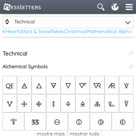
⌚
Technical
ar:
Hearts
Stars & Snowflakes
Christmas
Mathematical Alphan
Technical
Alchemical Symbols
🜀
🜁
🜂
🜃
🜄
🜅
🜆
🜇
🜈
🜉
🜊
🜋
🜌
🜍
🜎
🜏
🜐
🜑
🜒
🜓
🜔
🜕
🜖
🜗
mostre mais
mostrar tudo