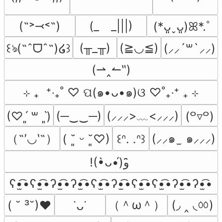
(˶˃⤙˂˶)
(_　_|||)
(*ᴗ͈ˬᴗ͈)ꕤ*.ﾟ
(╥_╥)
(≧◡≦)
꒰ঌ(˶ˆᗜˆ˵)໒꒱
(⸝⸝´꒳`⸝⸝)
(⇀‸↼‶)
⊹ ₊  ⁺‧₊˚ ♡ ପ(๑•ᴗ•๑)ଓ ♡˚₊‧⁺ ₊ ⊹
(─‿‿─)
(⸝⸝⸝>﹏<⸝⸝⸝)
(♡ˊ͈ ꒳ ˋ͈)
(꒪▿꒪)
（˶′◡‵˶）
(⸝⸝๑  ̫ ๑⸝⸝⸝)
( ˘͈ ᵕ ˘͈♡)
꒰ᐢ. .ᐢ꒱
!(•̀ᴗ•́)و ̑̑
ʕ•̫͡•ʕ•̫͡•ʔ•̫͡•ʔ•̫͡•ʕ•̫͡•ʔ•̫͡•ʕ•̫͡•ʕ•̫͡•ʔ•̫͡•ʔ•̫͡•
（＾ω＾）
(◞ ‸ ◟ㆀ)
( ˘ ³˘)♥
˙ᴗ˙