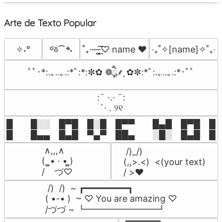
Arte de Texto Popular
જ⁀➴
✧˖°
˚₊·—̳͟͞͞♡ name ♥️
‎‧₊˚✧[name]✧˚₊‧
ﾟﾟ･*:.｡..｡.:*ﾟ:*:✼✿ ❁ཻུ۪۪⸙͎ ✿✼:*ﾟ:.｡..｡.:*･ﾟﾟ
⠀:¨ ·.· ¨:⠀

⠀ `· . ୨୧⠀
█  █░░ █▀█ █░█ █▀▀  █▄█ █▀█ █░█
█  █▄▄ █▄█ ▀▄▀ ██▄  ░█░ █▄█ █▄
 ∧,,,∧

 /)_/)

(  ̳• · • ̳)

(,,>.<)  <(your text)

/    づ♡
/ >❤️
 /)  /)  ~ ┏━━━━━━━━┓

( •-• )  ~ ♡ You are amazing ♡

/づづ ~ ┗━━━━━━━━┛