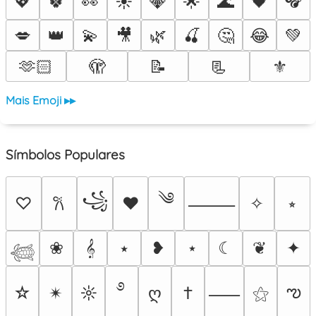
💖
🍀
👀
☀️
💎
🌟
🌊
🖤
💋
👑
💫
🎥
🌿
🍒
🤔
😂
💚
🫶🏻
🫣
📝
📃
⚜️
Mais Emoji ▸▸
Símbolos Populares
༄
꧁
♡
♥
✧
⭒
𐙚
⸻
❀
𝄞
⭑
❥
⋆
☾
❦
✦
𓆉
࿔
ఌ
☆
✴︎
☼
ღ
†
⚝
⸺