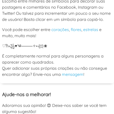
Escolha entre milhares de símbolos para decorar suas
postagens e comentários no Facebook, Instagram ou
Twitter! Ou talvez para incrementar um pouco o seu nome
de usuário! Basta clicar em um símbolo para copiá-lo.
Você pode escolher entre
corações
,
flores
,
estrelas
e
muito, muito mais!
♡
𐙚
꧁
♥
༄
⸻
✧
⭒
𓆉
❀
É completamente normal para alguns personagens a
aparecer como quadrados.
Quer adicionar suas próprias criações ou não consegue
encontrar algo? Envie-nos uma
mensagem
!
Ajude-nos a melhorar!
Adoramos sua opinião! 😍 Deixe-nos saber se você tem
alguma sugestão!