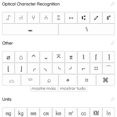
Optical Character Recognition
⑀
⑁
⑂
⑃
⑄
⑅
⑆
⑇
⑈
⑉
⑊
Other
⌀
⌂
⌃
⌄
⌅
⌆
⌇
⌈
⌉
⌒
⌊
⌋
⌌
⌍
⌎
⌏
⌐
⌑
⌓
⌔
⌕
⌖
⌗
⌘
mostre mais
mostrar tudo
Units
㎎
㎏
㎜
㎝
㎞
㎡
㏄
㏎
㏑