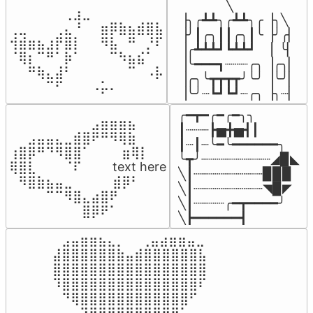
▔▔▔▔▔╲

⠀⠀⠀⠀⠀⠀⢀⣰⣀⠀⠀⠀⠀⠀⠀⠀⠀

▕╮╭┻┻╮╭┻┻╮╭▕╮╲

⢀⣀⠀⠀⠀⢀⣄⠘⠀⠀⣶⡿⣷⣦⣾⣿⣧

▕╯┃╭╮┃┃╭╮┃╰▕╯╭▏

⢺⣾⣶⣦⣰⡟⣿⡇⠀⠀⠻⣧⠀⠛⠀⡘⠏

▕╭┻┻┻┛┗┻┻┛  ▕  ╰▏

⠈⢿⡆⠉⠛⠁⡷⠁⠀⠀⠀⠉⠳⣦⣮⠁⠀

▕╰━━━┓┈┈┈╭╮▕╭╮▏

⠀⠀⠛⢷⣄⣼⠃⠀⠀⠀⠀⠀⠀⠉⠀⠠⡧

▕╭╮╰┳┳┳┳╯╰╯▕╰╯▏

⠀⠀⠀⠀⠉⠋⠀⠀⠀⠠⡥⠄⠀⠀⠀⠀⠀
▕╰╯┈┗┛┗┛┈╭╮▕╮┈▏
╭━┳━╭━╭━╮╮

⠀⠀⠀⠀⠀⠀⠀⠀⠀⣠⣶⣶⣶⣦⠀⠀

┃┈┈┈┣▅╋▅┫┃

⠀⠀⣠⣤⣤⣄⣀⣾⣿⠟⠛⠻⢿⣷⠀

┃┈┃┈╰━╰━━━━━━╮

⢰⣿⡿⠛⠙⠻⣿⣿⠁⠀⠀ ⠀⣶⢿⡇

╰┳╯┈┈┈┈┈┈┈┈┈◢▉◣

⢿⣿⣇⠀⠀⠀⠈⠏⠀⠀⠀ text here

╲┃┈┈┈┈┈┈┈┈┈▉▉▉

⠀⠻⣿⣷⣦⣤⣀⠀⠀⠀ ⠀⣾⡿⠃⠀

╲┃┈┈┈┈┈┈┈┈┈◥▉◤

⠀⠀⠀⠀⠉⠉⠻⣿⣄⣴⣿⠟⠀⠀⠀

╲┃┈┈┈┈╭━┳━━━━╯

⠀⠀⠀⠀⠀⠀⠀⠀⣿⡿⠟⠁⠀⠀⠀
╲┣━━━━━━┫﻿
⠀⣠⣤⣶⣶⣦⣄⡀  ⠀⢀⣤⣴⣶⣶⣤⣀⠀

⣼⣿⣿⣿⣿⣿⣿⣷⣤⣾⣿⣿⣿⣿⣿⣿⣧

⣿⣿⣿⣿⣿⣿⣿⣿⣿⣿⣿⣿⣿⣿⣿⣿⣿

⠹⣿⣿⣿⣿⣿⣿⣿⣿⣿⣿⣿⣿⣿⣿⣿⠏

⠀⠙⢿⣿⣿⣿⣿⣿⣿⣿⣿⣿⣿⣿⣿⠋⠀

⠀⠀⠀⠙⢿⣿⣿⣿⣿⣿⣿⣿⡿⠛⠁⠀⠀
