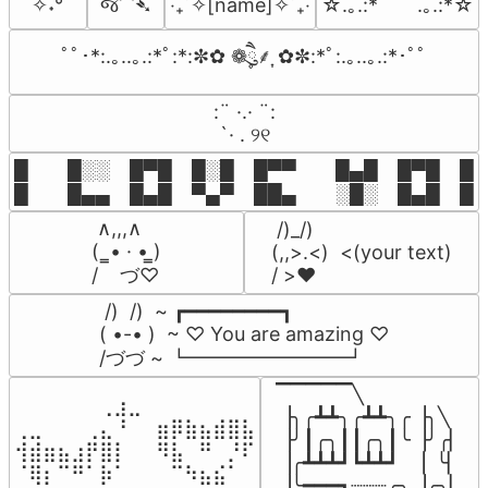
જ⁀➴
✧˖°
‎‧₊˚✧[name]✧˚₊‧
☆.｡.:*　　.｡.:*☆
ﾟﾟ･*:.｡..｡.:*ﾟ:*:✼✿ ❁ཻུ۪۪⸙͎ ✿✼:*ﾟ:.｡..｡.:*･ﾟﾟ
⠀:¨ ·.· ¨:⠀

⠀ `· . ୨୧⠀
█  █░░ █▀█ █░█ █▀▀  █▄█ █▀█ █░█
█  █▄▄ █▄█ ▀▄▀ ██▄  ░█░ █▄█ █▄
 ∧,,,∧

 /)_/)

(  ̳• · • ̳)

(,,>.<)  <(your text)

/    づ♡
/ >❤️
 /)  /)  ~ ┏━━━━━━━━┓

( •-• )  ~ ♡ You are amazing ♡

/づづ ~ ┗━━━━━━━━┛
▔▔▔▔▔╲

⠀⠀⠀⠀⠀⠀⢀⣰⣀⠀⠀⠀⠀⠀⠀⠀⠀

▕╮╭┻┻╮╭┻┻╮╭▕╮╲

⢀⣀⠀⠀⠀⢀⣄⠘⠀⠀⣶⡿⣷⣦⣾⣿⣧

▕╯┃╭╮┃┃╭╮┃╰▕╯╭▏

⢺⣾⣶⣦⣰⡟⣿⡇⠀⠀⠻⣧⠀⠛⠀⡘⠏

▕╭┻┻┻┛┗┻┻┛  ▕  ╰▏

⠈⢿⡆⠉⠛⠁⡷⠁⠀⠀⠀⠉⠳⣦⣮⠁⠀

▕╰━━━┓┈┈┈╭╮▕╭╮▏
