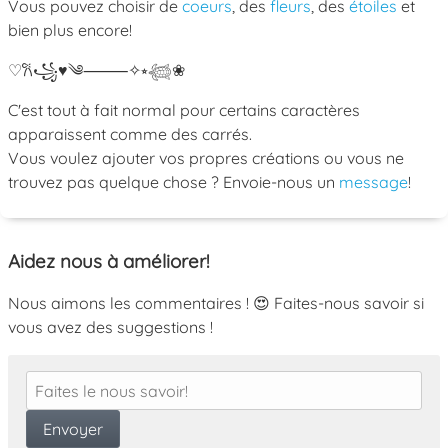
Vous pouvez choisir de
coeurs
, des
fleurs
, des
étoiles
et
bien plus encore!
♡
𐙚
꧁
♥
༄
⸻
✧
⭒
𓆉
❀
C'est tout à fait normal pour certains caractères
apparaissent comme des carrés.
Vous voulez ajouter vos propres créations ou vous ne
trouvez pas quelque chose ? Envoie-nous un
message
!
Aidez nous à améliorer!
Nous aimons les commentaires ! 😍 Faites-nous savoir si
vous avez des suggestions !