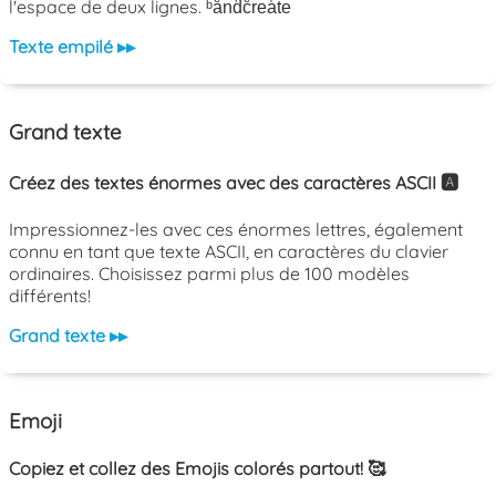
l'espace de deux lignes. ᵇaͤnͨdͬcͤrͣeͭaͥtͮeͤ
Texte empilé ▸▸
Grand texte
Créez des textes énormes avec des caractères ASCII 🅰️
Impressionnez-les avec ces énormes lettres, également
connu en tant que texte ASCII, en caractères du clavier
ordinaires. Choisissez parmi plus de 100 modèles
différents!
Grand texte ▸▸
Emoji
Copiez et collez des Emojis colorés partout! 🥰