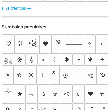
Plus d'émojis ▸▸
Symboles populaires
༄
꧁
♡
♥
✧
⭒
𐙚
⸻
❀
𝄞
⭑
☾
❥
⋆
❦
✦
𓆉
࿔
ఌ
✴︎
☆
☼
†
ღ
⚝
⸺
༒︎
★
☕︎
✩
✰
ৎ୭
♬
❤
✮
〞
〝
✞
ﾐ
𝜉
➤
┊
☽