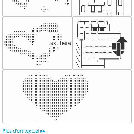
⠀⠀⠛⢷⣄⣼⠃⠀⠀⠀⠀⠀⠀⠉⠀⠠⡧

▕╭╮╰┳┳┳┳╯╰╯▕╰╯▏

⠀⠀⠀⠀⠉⠋⠀⠀⠀⠠⡥⠄⠀⠀⠀⠀⠀
▕╰╯┈┗┛┗┛┈╭╮▕╮┈▏
╭━┳━╭━╭━╮╮

⠀⠀⠀⠀⠀⠀⠀⠀⠀⣠⣶⣶⣶⣦⠀⠀

┃┈┈┈┣▅╋▅┫┃

⠀⠀⣠⣤⣤⣄⣀⣾⣿⠟⠛⠻⢿⣷⠀

┃┈┃┈╰━╰━━━━━━╮

⢰⣿⡿⠛⠙⠻⣿⣿⠁⠀⠀ ⠀⣶⢿⡇

╰┳╯┈┈┈┈┈┈┈┈┈◢▉◣

⢿⣿⣇⠀⠀⠀⠈⠏⠀⠀⠀ text here

╲┃┈┈┈┈┈┈┈┈┈▉▉▉

⠀⠻⣿⣷⣦⣤⣀⠀⠀⠀ ⠀⣾⡿⠃⠀

╲┃┈┈┈┈┈┈┈┈┈◥▉◤

⠀⠀⠀⠀⠉⠉⠻⣿⣄⣴⣿⠟⠀⠀⠀

╲┃┈┈┈┈╭━┳━━━━╯

⠀⠀⠀⠀⠀⠀⠀⠀⣿⡿⠟⠁⠀⠀⠀
╲┣━━━━━━┫﻿
⠀⣠⣤⣶⣶⣦⣄⡀  ⠀⢀⣤⣴⣶⣶⣤⣀⠀

⣼⣿⣿⣿⣿⣿⣿⣷⣤⣾⣿⣿⣿⣿⣿⣿⣧

⣿⣿⣿⣿⣿⣿⣿⣿⣿⣿⣿⣿⣿⣿⣿⣿⣿

⠹⣿⣿⣿⣿⣿⣿⣿⣿⣿⣿⣿⣿⣿⣿⣿⠏

⠀⠙⢿⣿⣿⣿⣿⣿⣿⣿⣿⣿⣿⣿⣿⠋⠀

⠀⠀⠀⠙⢿⣿⣿⣿⣿⣿⣿⣿⡿⠛⠁⠀⠀

⠀⠀⠀⠀⠀⠉⢿⣿⣿⣿⠟⠋⠀⠀⠀⠀⠀

⠀⠀⠀⠀⠀⠀⠀⠙⠻⠁⠀⠀⠀⠀⠀⠀⠀⠀⠀⠀⠀⠀⠀
Plus d'art textuel ▸▸