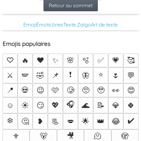
Retour au sommet
Emoji
Émoticônes
Texte Zalgo
Art de texte
Emojis populaires
♡
🔥
❤️
✨
🌸
🫧
✅
💗
🥰
❗
⭐
⚔️
🪽
🤣
📌
🦋
🌷
💬
📍
💀
😉
🩷
🥲
🥺
🥹
👀
😍
🎧
☺️
☀️
😏
💖
🌊
📝
💎
🍀
❄️
✔️
🤔
❥
📃
💋
🌟
👑
😂
⚜️
🐻
🎥
🫠
🫣