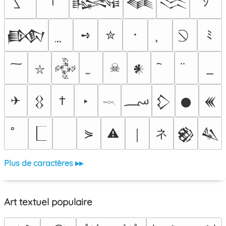
ｼ
𒈙
𒈝
𒈱
➺
✮
･
ﾐ
𒁃
☠
𒅒
𒀭
⛥
؄
✈
†
‣
𒌐
𒁷
𒊹
𒌍
𓎖
ネ
⋟
⚠
￨
𒆙
𒈑
Plus de caractères ▸▸
Art textuel populaire