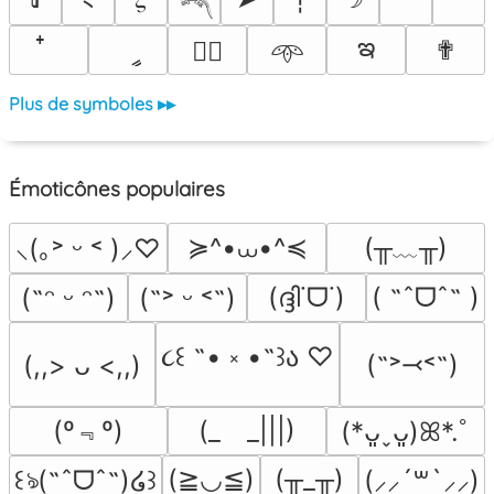
𓆈
ఇ
ީ
✟
♡⃕
𖥸
Plus de symboles ▸▸
Émoticônes populaires
≽^•⩊•^≼
(╥﹏╥)
⸜(｡˃ ᵕ ˂ )⸝♡
(ദ്ദി˙ᗜ˙)
( ˶ˆᗜˆ˵ )
(˶ᵔ ᵕ ᵔ˶)
(˶˃ ᵕ ˂˶)
૮꒰ ˶• ༝ •˶꒱ა ♡
(˶˃⤙˂˶)
(,,> ᴗ <,,)
(º﹃º)
(_　_|||)
(*ᴗ͈ˬᴗ͈)ꕤ*.ﾟ
(≧◡≦)
(╥_╥)
꒰ঌ(˶ˆᗜˆ˵)໒꒱
(⸝⸝´꒳`⸝⸝)