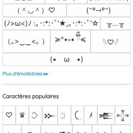
（＾◡＾）♡
(˶º⤙º˶)
╥﹏╥
(ﾉ>ω<)ﾉ :｡･:*:･ﾟ’★,｡･:*:･ﾟ’☆
≽^•༚• ྀིྀ≼
（｡>‿‿<｡ ）
𓆩♡𓆪
(•　ω　•)
Plus d'émoticônes ▸▸
Caractères populaires
♡
♛
ﾒ
𒁍
𒍫
𒋲