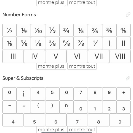
montre plus
montre tout
Number Forms
⅓
⅐
⅑
⅒
⅔
⅕
⅖
⅗
⅘
⅚
⅛
⅜
⅝
⅞
⅟
Ⅰ
Ⅱ
⅙
Ⅲ
Ⅳ
Ⅴ
Ⅵ
Ⅶ
Ⅷ
montre plus
montre tout
Super & Subscripts
⁰
i
⁴
⁵
⁶
⁷
⁸
⁹
⁺
⁻
⁼
⁽
⁾
ⁿ
₀
₁
₂
₃
₄
₅
₆
₇
₈
₉
montre plus
montre tout