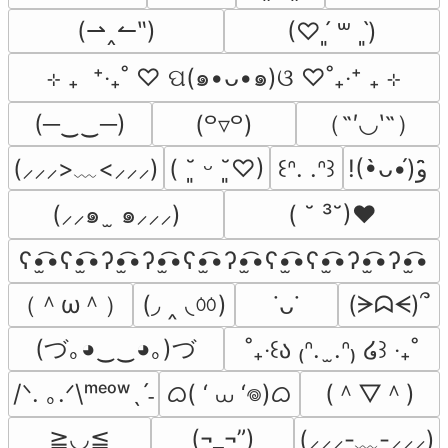
(⇀‸↼‶)
(♡ˊ͈ ꒳ ˋ͈)
⊹ ₊  ⁺‧₊˚ ♡ ପ(๑•ᴗ•๑)ଓ ♡˚₊‧⁺ ₊ ⊹
（˶′◡‵˶）
(─‿‿─)
(꒪▿꒪)
(⸝⸝⸝>﹏<⸝⸝⸝)
( ˘͈ ᵕ ˘͈♡)
꒰ᐢ. .ᐢ꒱
!(•̀ᴗ•́)و ̑̑
(⸝⸝๑  ̫ ๑⸝⸝⸝)
( ˘ ³˘)♥
ʕ•̫͡•ʕ•̫͡•ʔ•̫͡•ʔ•̫͡•ʕ•̫͡•ʔ•̫͡•ʕ•̫͡•ʕ•̫͡•ʔ•̫͡•ʔ•̫͡•
（＾ω＾）
(◞ ‸ ◟ㆀ)
(ᗒᗣᗕ)՞
˙ᴗ˙
(づ｡◕‿‿◕｡)づ
˚₊‧꒰ა ₍ᐢ.  ̫.ᐢ₎ ໒꒱ ‧₊˚
ᜊ( ‘ ⩊ ‘𖦹)ᜊ
(＾▽＾)
/ᐠ. ｡.ᐟ\ᵐᵉᵒʷˎˊ˗
≧◡≦
(¬_¬”)
(⸝⸝⸝-﹏-⸝⸝⸝)