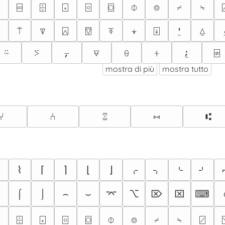
⌸
⌹
⌺
⌻
⌼
⌽
⌾
⌿
⍀
⍑
⍒
⍓
⍔
⍕
⍖
⍗
⍘
⍙
⍨
⍩
⍪
⍫
⍬
⍭
⍮
⍯
mostra di più
mostra tutto
⑂
⑃
⑄
⑅
⑆
⌆
⌇
⌈
⌉
⌊
⌋
⌌
⌍
⌎
⌏
⌠
⌡
⌢
⌣
⌤
⌥
⌦
⌧
⌨
⌹
⌺
⌻
⌼
⌽
⌾
⌿
⍀
⍁