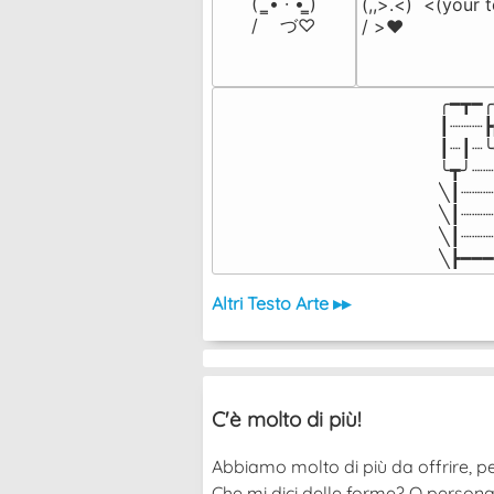
(  ̳• · • ̳)

(,,>.<)  <(your t
/    づ♡
/ >❤️
╭━┳━╭
┃┈┈┈┣
┃┈┃┈╰
╰┳╯┈┈
╲┃┈┈┈
╲┃┈┈┈
╲┃┈┈┈
╲┣━━━
Altri Testo Arte ▸▸
C'è molto di più!
Abbiamo molto di più da offrire, pe
Che mi dici delle forme? O persona