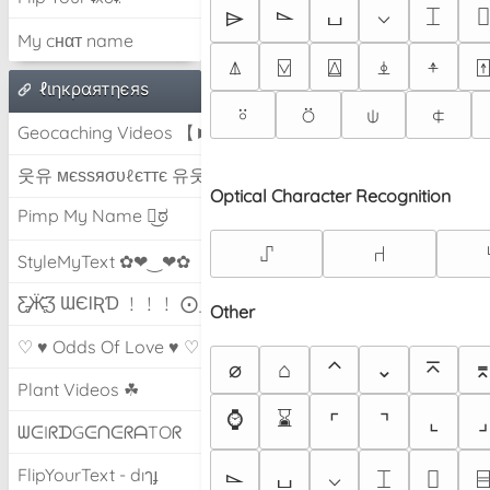
⌵
⌶
⌷
⌲
⌳
⌴
My cнαт name
⍋
⍌
⍍
⍎
⍏
⍐
ℓιηкραятηєяѕ
⍤
⍥
⍦
⍧
Geocaching Videos 【►】
웃유 мєѕѕяσυℓєттє 유웃
Optical Character Recognition
Pimp My Name ಠ͜ಠ
⑀
⑁
StyleMyText ✿❤‿❤✿
Ƹ̵̡Ӝ̵̨̄Ʒ ƜЄƖƦƊ ﹗﹗﹗ ⨀_⨀
Other
♡ ♥ Odds Of Love ♥ ♡
⌀
⌂
⌃
⌄
⌅
Plant Videos ☘
⌚
⌛
⌜
⌝
⌞
⌟
ᗯᕮIᖇᗪGᕮᑎᕮᖇᗩTOᖇ
FlipYourText - dıๅɟ
⌵
⌶
⌷
⌸
⌳
⌴