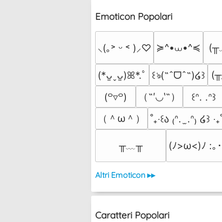
Emoticon Popolari
≽^•⩊•^≼
(╥
⸜(｡˃ ᵕ ˂ )⸝♡
(╥
(*ᴗ͈ˬᴗ͈)ꕤ*.ﾟ
꒰ঌ(˶ˆᗜˆ˵)໒꒱
（˶′◡‵˶）
(꒪▿꒪)
꒰ᐢ. .ᐢ꒱
（＾ω＾）
˚₊‧꒰ა ₍ᐢ.  ̫.ᐢ₎ ໒꒱ ‧₊
╥﹏╥
(ﾉ>ω<)ﾉ :｡･
Altri Emoticon ▸▸
Caratteri Popolari