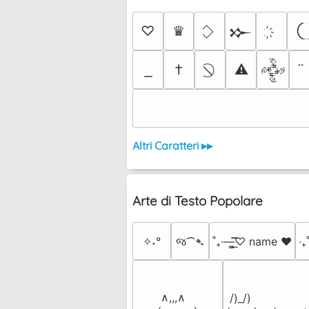
♡
♛
𒁍
†
⚠
𒅒
Altri Caratteri ▸▸
Arte di Testo Popolare
✧˖°
જ⁀➴
˚₊·—̳͟͞͞♡ name ♥️
‎‧
 ∧,,,∧

 /)_/)
