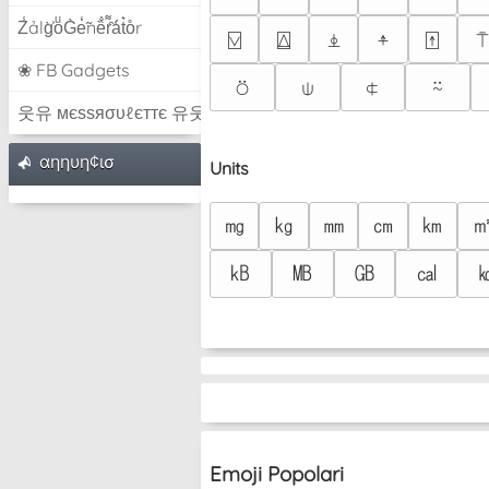
Z̾ảlg̀͐oͧG̀e̒̃nȅ̐r͌̑á͑t͛o̊r
⍌
⍍
⍎
⍏
⍐
⍑
❀ FB Gadgets
⍥
⍦
⍧
⍨
웃유 мєѕѕяσυℓєттє 유웃
αηηυη¢ισ
Units
㎎
㎏
㎜
㎝
㎞
㎅
㎆
㎇
㎈
Emoji Popolari