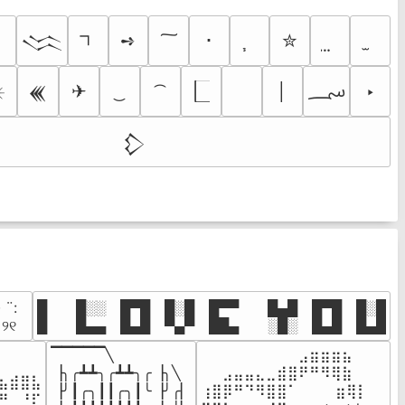
ｼ
➺
･
✮
𒈱
؄
✈
│
‣

𒌍
𒁷
· ¨:⠀

█  █░░ █▀█ █░█ █▀▀  █▄█ █▀█ █░█

. ୨୧⠀
█  █▄▄ █▄█ ▀▄▀ ██▄  ░█░ █▄█ █▄█
▔▔▔▔▔╲

⠀⠀⠀⠀⠀⠀⠀⠀⠀⣠⣶⣶⣶⣦⠀⠀

⠀⠀⠀⠀

▕╮╭┻┻╮╭┻┻╮╭▕╮╲

⠀⠀⣠⣤⣤⣄⣀⣾⣿⠟⠛⠻⢿⣷⠀

⣦⣾⣿⣧

▕╯┃╭╮┃┃╭╮┃╰▕╯╭▏

⢰⣿⡿⠛⠙⠻⣿⣿⠁⠀⠀ ⠀⣶⢿⡇

⠛⠀⡘⠏
