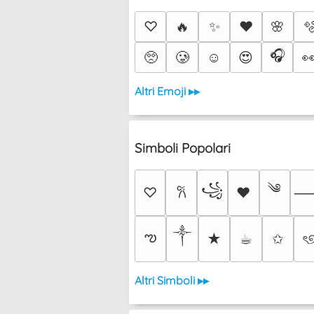
♡
🔥
✨
❤️
🌸

🎧
🥺
🥲
☺️
😍

Altri Emoji ▸▸
Simboli Popolari
༄
꧁
♡
♥
𐙚
༒︎
ఌ
★
☕︎
✩
ৎ
Altri Simboli ▸▸