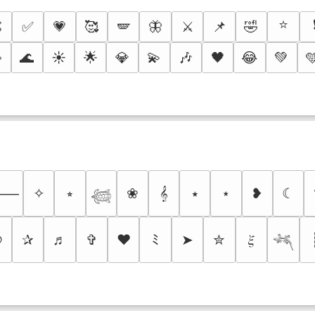
⭐

✅
💗
🥰
🪽
🦋
⚔️
📌
🤣

🌊
☀️
🌟
💎
💫
🎶
🖤
😂
💚

✧
⭒
❀
𝄞
⭑
⋆
❥
☾
⸻
𓆉
୭
✰
♬
✞
❤
ﾐ
➤
✮
𝜉
𓆈