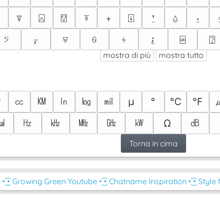
⍒
⍓
⍔
⍕
⍖
⍗
⍘
⍙
⍚
⍩
⍪
⍫
⍬
⍭
⍮
⍯
⍰
mostra di più
mostra tutto
㎡
㏄
㏎
㏑
㏒
㏕
μ
°
℃
℉
㎉
㎐
㎑
㎒
㎓
㎾
㏈
Ω
Torna in cima
◔͜͡◔ Growing Green Youtube
◔͜͡◔ Chatname Inspiration
◔͜͡◔ Style