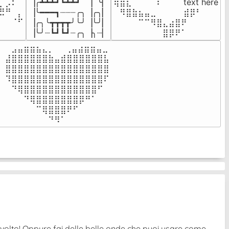
▕╭┻┻┻┛┗┻┻┛  ▕  ╰▏

⢿⣿⣇⠀⠀⠀⠈⠏⠀⠀⠀ text here

⣦⣮⠁⠀

▕╰━━━┓┈┈┈╭╮▕╭╮▏

⠀⠻⣿⣷⣦⣤⣀⠀⠀⠀ ⠀⣾⡿⠃⠀

⠉⠀⠠⡧

▕╭╮╰┳┳┳┳╯╰╯▕╰╯▏

⠀⠀⠀⠀⠉⠉⠻⣿⣄⣴⣿⠟⠀⠀⠀

⠀⠀⠀⠀
▕╰╯┈┗┛┗┛┈╭╮▕╮┈▏
⠀⠀⠀⠀⠀⠀⠀⠀⣿⡿⠟⠁⠀⠀⠀
⠀⣠⣤⣶⣶⣦⣄⡀  ⠀⢀⣤⣴⣶⣶⣤⣀⠀

⣼⣿⣿⣿⣿⣿⣿⣷⣤⣾⣿⣿⣿⣿⣿⣿⣧

⣿⣿⣿⣿⣿⣿⣿⣿⣿⣿⣿⣿⣿⣿⣿⣿⣿

⠹⣿⣿⣿⣿⣿⣿⣿⣿⣿⣿⣿⣿⣿⣿⣿⠏

⠀⠙⢿⣿⣿⣿⣿⣿⣿⣿⣿⣿⣿⣿⣿⠋⠀

⠀⠀⠀⠙⢿⣿⣿⣿⣿⣿⣿⣿⡿⠛⠁⠀⠀

⠀⠀⠀⠀⠀⠉⢿⣿⣿⣿⠟⠋⠀⠀⠀⠀⠀

⠀⠀⠀⠀⠀⠀⠀⠙⠻⠁⠀⠀⠀⠀⠀⠀⠀⠀⠀⠀⠀⠀⠀
ovolto! Oppure fai delle belle onde che puoi usare come