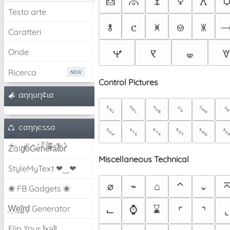
🜲
🜳
🜴
🜵
🜶

Testo arte
🝋
🝌
🝍
🝎
🝏

Caratteri
Onde
🝤
🝥
🝦
🝧
Ricerca
Control Pictures
αηηυη¢ισ
␛
␡
␚
␟
␘
cσηηєѕѕσ
␁
␂
␃
␄
␅
Z̾̽ảlg̀͐ͭ̽oͧG̀e̒̃nͪȅͪͫ̏̐r͌̑á͑t͌̑͛o̊r̓̐
Miscellaneous Technical
StyleMyText ❤‿❤
⌀
⌁
⌂
⌃
⌄
❀ FB Gadgets ❀
⌚
⌛
͕͗W͕͕͗͗e͕͕͗͗i͕͕͗͗r͕͗d͕͗ Generator
⌙
⌜
⌝
⌞
Flip Your ʇxəʇ!