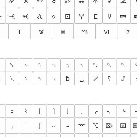

🜸
🜹
🜺
🜻
🜼
🜽
🜾
🜿
🝀

🝑
🝒
🝓
🝔
🝕
🝖
🝗
🝘
🝙
🝨
🝩
🝪
🝫
🝬
🝭
␠
␤
␋
␌
␍
␎
␏
␐
␑
␒
␆
␇
␈
␉
␊
␢
␣
␥
␦
⑀
⌅
⌆
⌇
⌈
⌉
⌊
⌋
⌌
⌍
⌎
⌟
⌠
⌡
⌢
⌣
⌤
⌥
⌦
⌧