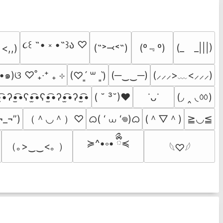
૮꒰ ˶• ༝ •˶꒱ა ♡
(º﹃º)
(˶˃⤙˂˶)
(_　_|||)
 <,,)
•๑)ଓ ♡˚₊‧⁺ ₊ ⊹
(─‿‿─)
(⸝⸝⸝>﹏<⸝⸝⸝)
(♡ˊ͈ ꒳ ˋ͈)
(◞ ‸ ◟ㆀ)
̫͡•ʔ•̫͡•ʕ•̫͡•ʕ•̫͡•ʔ•̫͡•ʔ•̫͡•
( ˘ ³˘)♥
˙ᴗ˙
（＾◡＾）♡
ᜊ( ‘ ⩊ ‘𖦹)ᜊ
(＾▽＾)
¬_¬”)
≧◡≦
≽^•༚• ྀིྀ≼
（｡>‿‿<｡ ）
𓆩♡𓆪