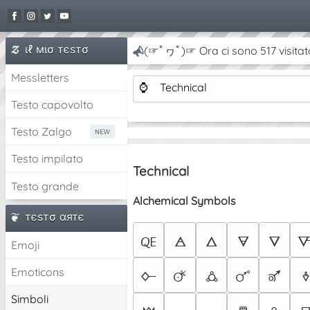
ιℓ мισ тєѕтσ
(☞ﾟヮﾟ)☞ Ora ci sono 517 visitat
Messletters
⌚
Technical
Testo capovolto
Testo Zalgo
Testo impilato
Technical
Testo grande
Alchemical Symbols
тєѕтσ αятє
🜀
🜁
🜂
🜃
🜄

Emoji
Emoticons
🜙
🜚
🜛
🜜
🜝
🜞
Simboli