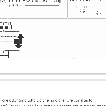
( •-• )  ~ ♡ You are amazing ♡

ext)

⠈⢿⡆⠉⠛⠁⡷⠁⠀⠀⠀⠉⠳
/づづ ~ ┗━━━━━━━━┛
⠀⠀⠛⢷⣄⣼⠃⠀⠀⠀⠀⠀⠀
⠀⠀⠀⠀⠉⠋⠀⠀⠀⠠⡥⠄⠀
━╭━╮╮

▅╋▅┫┃

━╰━━━━━━╮

┈┈┈┈┈┈┈◢▉◣

┈┈┈┈┈┈▉▉▉

┈┈┈┈┈┈◥▉◤

┈╭━┳━━━━╯

━━━┫﻿
rché adoriamo tutto ciò che ha a che fare con il testo!
ggi? Forse vuoi che il tuo testo sia specchiato, o magari cap