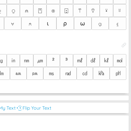
⍛
⍜
⍝
⍞
⍟
⍠
⍡
⍢
⍣
⍤
⍱
⍲
⍳
⍴
⍵
⍶
⍷
㎍
㏌
㎚
㎛
㎖
㎗
㎘
㏖
²
³
㏐
㏂
㏘
㎳
㎭
㏅
㎪
㏗
 My Text
◔͜͡◔ Flip Your Text