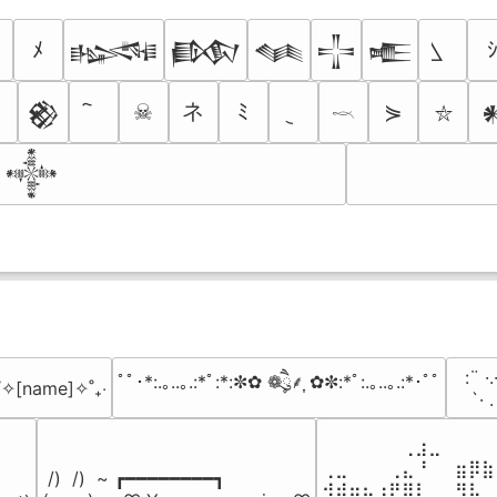
ﾒ
𒈙
𒁃
𒈝
𒋲
𒍫
ネ
☠
ﾐ
⋟
𒆙

𓎖
⛥
𒀱
⠀:¨ ·.
ﾟﾟ･*:.｡..｡.:*ﾟ:*:✼✿ ❁ཻུ۪۪⸙͎ ✿✼:*ﾟ:.｡..｡.:*･ﾟﾟ
₊˚✧[name]✧˚₊‧
⠀ `· 
⠀⠀⠀⠀⠀⠀⢀⣰⣀⠀⠀⠀⠀
⢀⣀⠀⠀⠀⢀⣄⠘⠀⠀⣶⡿⣷
 /)  /)  ~ ┏━━━━━━━━┓

⢺⣾⣶⣦⣰⡟⣿⡇⠀⠀⠻⣧⠀