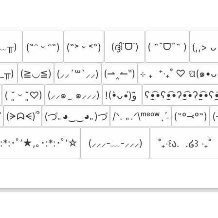
﹏╥)
(ദ്ദി˙ᗜ˙)
( ˶ˆᗜˆ˵ )
(˶ᵔ ᵕ ᵔ˶)
(˶˃ ᵕ ˂˶)
(,,> ᴗ
_╥)
(≧◡≦)
(⇀‸↼‶)
⊹ ₊  ⁺‧₊˚ ♡ ପ(๑•ᴗ
(⸝⸝´꒳`⸝⸝)
(⸝⸝๑  ̫ ๑⸝⸝⸝)
ʕ•̫͡•ʕ•̫͡•ʔ•̫͡•ʔ•̫͡•ʕ•
( ˘͈ ᵕ ˘͈♡)
!(•̀ᴗ•́)و ̑̑
(づ｡◕‿‿◕｡)づ
(ᗒᗣᗕ)՞
/ᐠ. ｡.ᐟ\ᵐᵉᵒʷˎˊ˗
(˶º⤙º˶)
(
˚
:*:･ﾟ’★,｡･:*:･ﾟ’☆
(⸝⸝⸝-﹏-⸝⸝⸝)
˚₊‧꒰ა.  .໒꒱ ‧₊˚