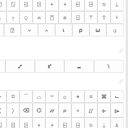
⍁
⍂
⍃
⍄
⍅
⍆
⍇
⍈
⍉
⍊
⍚
⍛
⍜
⍝
⍞
⍟
⍠
⍡
⍢
⍣
⍰
⍱
⍲
⍳
⍴
⍵
⍶
⑇
⑈
⑉
⑊
⌒
⌐
⌑
⌓
⌔
⌕
⌖
⌗
⌘
⌙
〈
〉
⌫
⌬
⌭
⌮
⌯
⌰
⌱
⌲
⍂
⍃
⍄
⍅
⍆
⍇
⍈
⍉
⍊
⍋