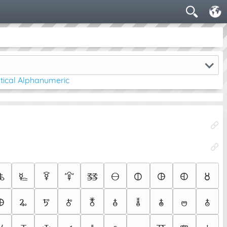
ical Alphanumeric
🜏
🜐
🜑
🜒
🜓
🜔
🜕
🜖
🜗
🜘
🜨
🜩
🜪
🜫
🜬
🜭
🜮
🜯
🜰
🜱