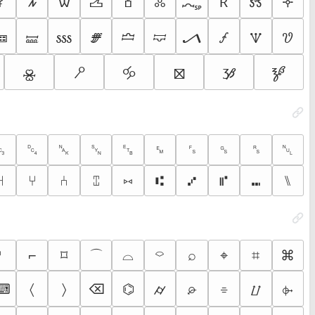
🝁
🝂
🝃
🝄
🝅
🝆
🝇
🝈
🝉
🝊
🝚
🝛
🝜
🝝
🝞
🝟
🝠
🝡
🝢
🝣
🝮
🝯
🝰
🝱
🝲
🝳
␓
␔
␕
␖
␗
␙
␜
␝
␞
␀
⑁
⑂
⑃
⑄
⑅
⑆
⑇
⑈
⑉
⑊
⌒
⌏
⌐
⌑
⌓
⌔
⌕
⌖
⌗
⌘
⌨
〈
〉
⌫
⌬
⌭
⌮
⌯
⌰
⌱