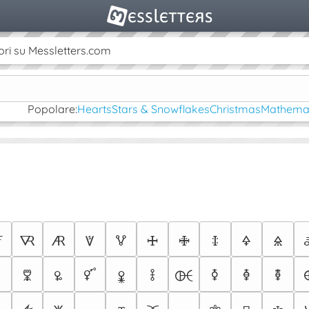
ori su Messletters.com
Popolare:
Hearts
Stars & Snowflakes
Christmas
Mathemat

🜆
🜇
🜈
🜉
🜊
🜋
🜌
🜍
🜎
🜟
🜠
🜡
🜢
🜣
🜤
🜥
🜦
🜧