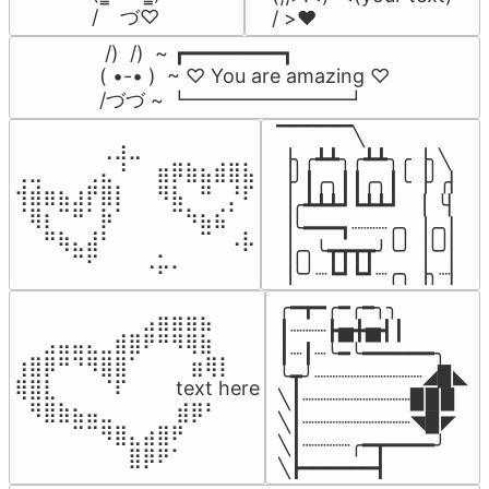
/    づ♡
/ >❤️
 /)  /)  ~ ┏━━━━━━━━┓

( •-• )  ~ ♡ You are amazing ♡

/づづ ~ ┗━━━━━━━━┛
▔▔▔▔▔╲

⠀⠀⠀⠀⠀⠀⢀⣰⣀⠀⠀⠀⠀⠀⠀⠀⠀

▕╮╭┻┻╮╭┻┻╮╭▕╮╲

⢀⣀⠀⠀⠀⢀⣄⠘⠀⠀⣶⡿⣷⣦⣾⣿⣧

▕╯┃╭╮┃┃╭╮┃╰▕╯╭▏

⢺⣾⣶⣦⣰⡟⣿⡇⠀⠀⠻⣧⠀⠛⠀⡘⠏

▕╭┻┻┻┛┗┻┻┛  ▕  ╰▏

⠈⢿⡆⠉⠛⠁⡷⠁⠀⠀⠀⠉⠳⣦⣮⠁⠀

▕╰━━━┓┈┈┈╭╮▕╭╮▏

⠀⠀⠛⢷⣄⣼⠃⠀⠀⠀⠀⠀⠀⠉⠀⠠⡧

▕╭╮╰┳┳┳┳╯╰╯▕╰╯▏

⠀⠀⠀⠀⠉⠋⠀⠀⠀⠠⡥⠄⠀⠀⠀⠀⠀
▕╰╯┈┗┛┗┛┈╭╮▕╮┈▏
╭━┳━╭━╭━╮╮

⠀⠀⠀⠀⠀⠀⠀⠀⠀⣠⣶⣶⣶⣦⠀⠀

┃┈┈┈┣▅╋▅┫┃

⠀⠀⣠⣤⣤⣄⣀⣾⣿⠟⠛⠻⢿⣷⠀

┃┈┃┈╰━╰━━━━━━╮

⢰⣿⡿⠛⠙⠻⣿⣿⠁⠀⠀ ⠀⣶⢿⡇

╰┳╯┈┈┈┈┈┈┈┈┈◢▉◣

⢿⣿⣇⠀⠀⠀⠈⠏⠀⠀⠀ text here

╲┃┈┈┈┈┈┈┈┈┈▉▉▉

⠀⠻⣿⣷⣦⣤⣀⠀⠀⠀ ⠀⣾⡿⠃⠀

╲┃┈┈┈┈┈┈┈┈┈◥▉◤

⠀⠀⠀⠀⠉⠉⠻⣿⣄⣴⣿⠟⠀⠀⠀

╲┃┈┈┈┈╭━┳━━━━╯

⠀⠀⠀⠀⠀⠀⠀⠀⣿⡿⠟⠁⠀⠀⠀
╲┣━━━━━━┫﻿