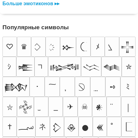
Больше эмотиконов ▸▸
Популярные символы
♡
♛
ﾒ
𒁍
𒋲
ｼ
✮
𒍫
𒈙
𒈱
𒈝
･
➺
ﾐ
𒁃
✈
☠
𒅒
𒀭
￨
⛥
؄
ネ
†
𒁷
𒊲
𒊹
𒌍