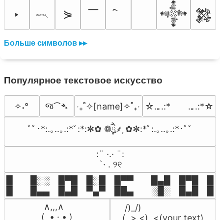
￣
‣
⋟
𒀱
𒄆
𓎖
Больше символов ▸▸
Популярное текстовое искусство
જ⁀➴
✧˖°
‎‧₊˚✧[name]✧˚₊‧
☆.｡.:*　　.｡.:*☆
ﾟﾟ･*:.｡..｡.:*ﾟ:*:✼✿ ❁ཻུ۪۪⸙͎ ✿✼:*ﾟ:.｡..｡.:*･ﾟﾟ
⠀:¨ ·.· ¨:⠀

⠀ `· . ୨୧⠀
█  █░░ █▀█ █░█ █▀▀  █▄█ █▀█ █░█
█  █▄▄ █▄█ ▀▄▀ ██▄  ░█░ █▄█ █▄
 ∧,,,∧

 /)_/)

(  ̳• · • ̳)

(,,>.<)  <(your text)
