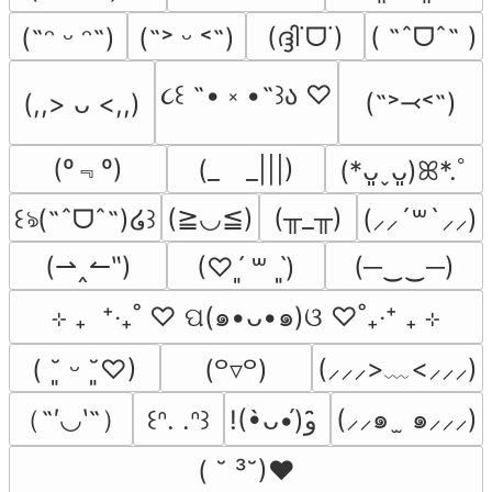
(ദ്ദി˙ᗜ˙)
( ˶ˆᗜˆ˵ )
(˶ᵔ ᵕ ᵔ˶)
(˶˃ ᵕ ˂˶)
૮꒰ ˶• ༝ •˶꒱ა ♡
(˶˃⤙˂˶)
(,,> ᴗ <,,)
(º﹃º)
(_　_|||)
(*ᴗ͈ˬᴗ͈)ꕤ*.ﾟ
(≧◡≦)
(╥_╥)
꒰ঌ(˶ˆᗜˆ˵)໒꒱
(⸝⸝´꒳`⸝⸝)
(⇀‸↼‶)
(─‿‿─)
(♡ˊ͈ ꒳ ˋ͈)
⊹ ₊  ⁺‧₊˚ ♡ ପ(๑•ᴗ•๑)ଓ ♡˚₊‧⁺ ₊ ⊹
(⸝⸝⸝>﹏<⸝⸝⸝)
( ˘͈ ᵕ ˘͈♡)
(꒪▿꒪)
（˶′◡‵˶）
(⸝⸝๑  ̫ ๑⸝⸝⸝)
꒰ᐢ. .ᐢ꒱
!(•̀ᴗ•́)و ̑̑
( ˘ ³˘)♥