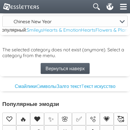
Chinese New Year
популярный:
Smileys
Hearts & Emotion
Hearts
Flowers & Plant
The selected category does not exist (anymore). Select a
category from the menu.
Вернуться наверх
Смайлики
Cимволы
Залго текст
Tекст искусство
Популярные эмодзи
♡
🔥
❤️
✨
🌸
✅
🫧
💗
🥰