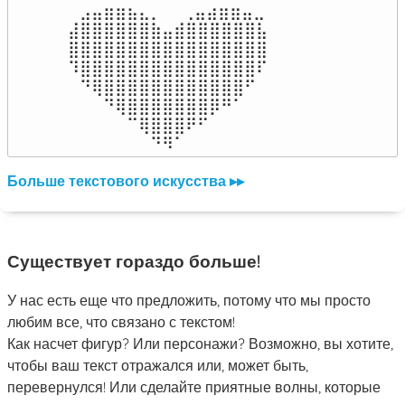
⠀⣠⣤⣶⣶⣦⣄⡀  ⠀⢀⣤⣴⣶⣶⣤⣀⠀

⣼⣿⣿⣿⣿⣿⣿⣷⣤⣾⣿⣿⣿⣿⣿⣿⣧

⣿⣿⣿⣿⣿⣿⣿⣿⣿⣿⣿⣿⣿⣿⣿⣿⣿

⠹⣿⣿⣿⣿⣿⣿⣿⣿⣿⣿⣿⣿⣿⣿⣿⠏

⠀⠙⢿⣿⣿⣿⣿⣿⣿⣿⣿⣿⣿⣿⣿⠋⠀

⠀⠀⠀⠙⢿⣿⣿⣿⣿⣿⣿⣿⡿⠛⠁⠀⠀

⠀⠀⠀⠀⠀⠉⢿⣿⣿⣿⠟⠋⠀⠀⠀⠀⠀

⠀⠀⠀⠀⠀⠀⠀⠙⠻⠁⠀⠀⠀⠀⠀⠀⠀⠀⠀⠀⠀⠀⠀
Больше текстового искусства ▸▸
Существует гораздо больше!
У нас есть еще что предложить, потому что мы просто
любим все, что связано с текстом!
Как насчет фигур? Или персонажи? Возможно, вы хотите,
чтобы ваш текст отражался или, может быть,
перевернулся! Или сделайте приятные волны, которые