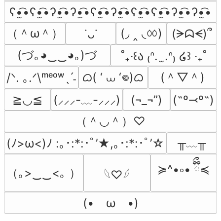
ʕ•̫͡•ʕ•̫͡•ʔ•̫͡•ʔ•̫͡•ʕ•̫͡•ʔ•̫͡•ʕ•̫͡•ʕ•̫͡•ʔ•̫͡•ʔ•̫͡•
（＾ω＾）
(◞ ‸ ◟ㆀ)
(ᗒᗣᗕ)՞
˙ᴗ˙
(づ｡◕‿‿◕｡)づ
˚₊‧꒰ა ₍ᐢ.  ̫.ᐢ₎ ໒꒱ ‧₊˚
ᜊ( ‘ ⩊ ‘𖦹)ᜊ
(＾▽＾)
/ᐠ. ｡.ᐟ\ᵐᵉᵒʷˎˊ˗
≧◡≦
(¬_¬”)
(˶º⤙º˶)
(⸝⸝⸝-﹏-⸝⸝⸝)
（＾◡＾）♡
╥﹏╥
(ﾉ>ω<)ﾉ :｡･:*:･ﾟ’★,｡･:*:･ﾟ’☆
≽^•༚• ྀིྀ≼
（｡>‿‿<｡ ）
𓆩♡𓆪
(•　ω　•)