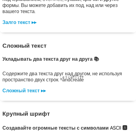
формы. Вы можете добавить их под, над или через
вашего текста.
Залго текст ▸▸
Сложный текст
Укладывать два текста друг на друга 📚
Содержите два текста друг над другом, не используя
пространство двух строк. ᵇaͤnͨdͬcͤrͣeͭaͥtͮeͤ
Сложный текст ▸▸
Крупный шрифт
Создавайте огромные тексты с символами ASCII 🅰️