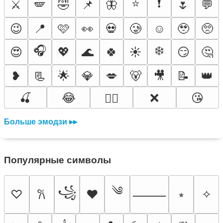
⭐
❗
⚔️
🪽
🤣
📌
🦋
🌷
💬
😉
📍
🩷
👀
💀
🥲
☺️
🥹
🥺
🎧
❄️
😍
💖
🌊
🍀
☀️
😏
🤔
❥
📃
🌟
💎
💋
🐻
🎥
📝
👑
🍒
😂
❌
😘
❤️‍🔥
Больше эмодзи ▸▸
Популярные символы
༄
꧁
♡
♥
⭒
✧
𐙚
⸻