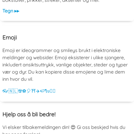
bokstaver, prikker, streker, aksenter og mer.
Tegn ▸▸
Emoji
Emoji er ideogrammer og smileys brukt i elektroniske
meldinger og websider. Emoji eksisterer i ulike sjangere,
inkludert ansiktsuttrykk, vanlige objekter, steder og typer
vær og dyr. Du kan kopiere disse emojiene og lime dem
inn hvor du vil.
👓
🇳🇱
☢️
⚽
🎈
⛩️
✈️
🍉
🐑
💁‍♀️
Hjelp oss å bli bedre!
Vi elsker tilbakemeldingen din! 😍 Gi oss beskjed hvis du