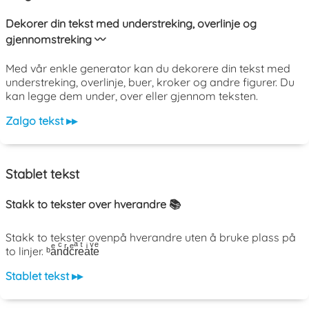
Dekorer din tekst med understreking, overlinje og
gjennomstreking 〰️
Med vår enkle generator kan du dekorere din tekst med
understreking, overlinje, buer, kroker og andre figurer. Du
kan legge dem under, over eller gjennom teksten.
Zalgo tekst ▸▸
Stablet tekst
Stakk to tekster over hverandre 📚
Stakk to tekster ovenpå hverandre uten å bruke plass på
to linjer. ᵇaͤnͨdͬcͤrͣeͭaͥtͮeͤ
Stablet tekst ▸▸