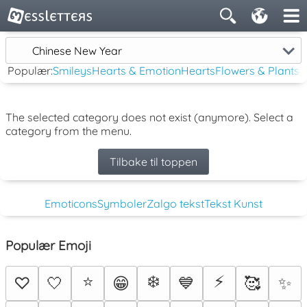
Chinese New Year
Populær:
Smileys
Hearts & Emotion
Hearts
Flowers & Plants
The selected category does not exist (anymore). Select a
category from the menu.
Tilbake til toppen
Emoticons
Symboler
Zalgo tekst
Tekst Kunst
Populær Emoji
⭐
❄️
⚡
♡
🤍
😁
💙
🥰
✨