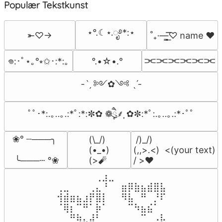
Populær Tekstkunst
⋆°.☾⋆.ೃ࿔*:⋆
⤜♡→
˚₊·—̳͟͞͞♡ name ♥️
⫘⫘⫘⫘⫘⫘
°.•☆•.°
𖦹:･ﾟ⋆｡°⭒✩･:*:｡
-ˋˏ ༻✿༺ ˎˊ-
ﾟﾟ･*:.｡..｡.:*ﾟ:*:✼✿ ❁ཻུ۪۪⸙͎ ✿✼:*ﾟ:.｡..｡.:*･ﾟﾟ
❀° ┄───╮

(\_/)

 /)_/)

(•_•)

(,,>.<)  <(your text)

 ╰───┄ °❀
(>🧨
/ >❤️
⠀⠀⠀⠀⠀⠀⢀⣰⣀⠀⠀⠀⠀⠀⠀⠀⠀

⢀⣀⠀⠀⠀⢀⣄⠘⠀⠀⣶⡿⣷⣦⣾⣿⣧

⢺⣾⣶⣦⣰⡟⣿⡇⠀⠀⠻⣧⠀⠛⠀⡘⠏

⠈⢿⡆⠉⠛⠁⡷⠁⠀⠀⠀⠉⠳⣦⣮⠁⠀

⠀⠀⠛⢷⣄⣼⠃⠀⠀⠀⠀⠀⠀⠉⠀⠠⡧
