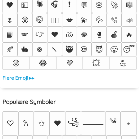
🕷️
🎧
❗
🖤
💵
💬
🌸
🚀
🎼
🌷
😲
🤭
💋
💫
💦
🫧
📣
❤️‍🔥
👉
📘
🪽
♥️
🐚
🪷
🥊
🍎
🔥
🍂
🐇
🍀
🍡
🥷
💀
😈
🥵
😴
😜
😂
💜
💥
💪
Flere Emoji ▸▸
Populære Symboler
༄
꧁
♡
✩
♥
⭒
𐙚
⸻