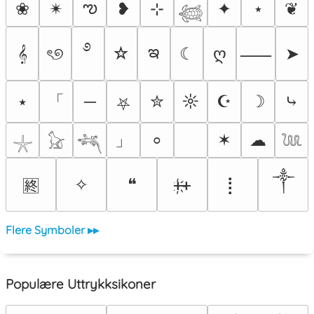
ఌ
❀
✴︎
❥
⊹
✦
⋆
❦
𓆉
࿔
ఇ
𝄞
ৎ୭
☆
☾
ღ
➤
⸺
「
⭑
─
✮
☼
☪
☽
⤷
⛧
」
✶
☁
⸰
𓇼
𓃠
𓆈
𓆙
༒
✧
❝
ᚐ҉ᚐ
⡇
🈡
Flere Symboler ▸▸
Populære Uttrykksikoner