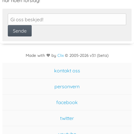
har noen forslag!
Made with 💙 by
Clix
©
2005
-2026 v3.1 (beta)
kontakt oss
personvern
facebook
twitter