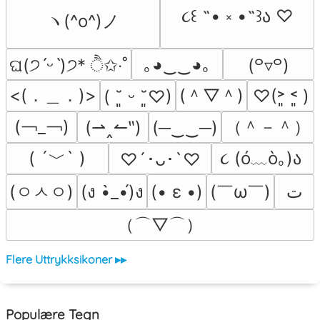
૮꒰ ˶• ༝ •˶꒱ა ♡
ヽ(^o^)ノ
｡◕‿‿◕｡
ଘ(੭ˊᵕˋ)੭* ੈ✩‧˚
(꒪▿꒪)
<(．＿．)>
(＾▽＾)
♡(˃͈ ˂͈ )
( ˘͈ ᵕ ˘͈♡)
(￢_￢)
（＾－＾）
(⇀‸↼‶)
(─‿‿─)
( ´﹀` )
૮ (ó﹏ò｡)ა 
♡´･ᴗ･`♡
(ㅇㅅㅇ)
(￣ω￣﻿)
(ง •̀_•́)ง
(• ε •)
ﺕ
（⌒▽⌒）
Flere Uttrykksikoner ▸▸
Populære Tegn