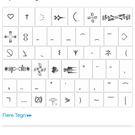
♡
†
𒁍
𒈔
𒈙
𒋲
𒌐
ネ
（
𐌔
٠
𐊵
𒀰
𒅒
𒆎
𒍫
⒇
）
～
￣
…
⋟
￨
𓂀
Flere Tegn ▸▸