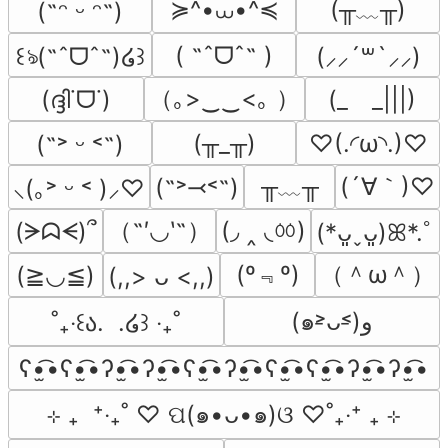
≽^•⩊•^≼
(╥﹏╥)
(˶ᵔ ᵕ ᵔ˶)
( ˶ˆᗜˆ˵ )
꒰ঌ(˶ˆᗜˆ˵)໒꒱
(⸝⸝´꒳`⸝⸝)
（｡>‿‿<｡ ）
(ദ്ദി˙ᗜ˙)
(_　_|||)
(╥_╥)
♡(.◜ω◝.)♡
(˶˃ ᵕ ˂˶)
╥﹏╥
(´∀｀)♡
(˶˃⤙˂˶)
⸜(｡˃ ᵕ ˂ )⸝♡
（˶′◡‵˶）
(◞ ‸ ◟ㆀ)
(ᗒᗣᗕ)՞
(*ᴗ͈ˬᴗ͈)ꕤ*.ﾟ
(º﹃º)
（＾ω＾）
(≧◡≦)
(,,> ᴗ <,,)
(๑˃̵ᴗ˂̵)و
˚₊‧꒰ა.  .໒꒱ ‧₊˚
ʕ•̫͡•ʕ•̫͡•ʔ•̫͡•ʔ•̫͡•ʕ•̫͡•ʔ•̫͡•ʕ•̫͡•ʕ•̫͡•ʔ•̫͡•ʔ•̫͡•
⊹ ₊  ⁺‧₊˚ ♡ ପ(๑•ᴗ•๑)ଓ ♡˚₊‧⁺ ₊ ⊹