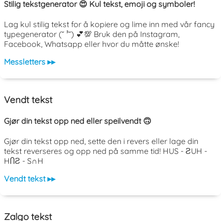
Stilig tekstgenerator 😍 Kul tekst, emoji og symboler!
Lag kul stilig tekst for å kopiere og lime inn med vår fancy
typegenerator (˘ ³˘) 💕💯 Bruk den på Instagram,
Facebook, Whatsapp eller hvor du måtte ønske!
Messletters ▸▸
Vendt tekst
Gjør din tekst opp ned eller speilvendt 🙃
Gjør din tekst opp ned, sette den i revers eller lage din
tekst reverseres og opp ned på samme tid! HUS - ƧUH -
HႶƧ - S∩H
Vendt tekst ▸▸
Zalgo tekst