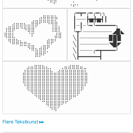
⠀⠀⠀⠀⠉⠋⠀⠀⠀⠠⡥⠄⠀⠀⠀⠀⠀
╭━┳━╭━╭━╮╮

⠀⠀⠀⠀⠀⠀⠀⠀⠀⣠⣶⣶⣶⣦⠀⠀

┃┈┈┈┣▅╋▅┫┃

⠀⠀⣠⣤⣤⣄⣀⣾⣿⠟⠛⠻⢿⣷⠀

┃┈┃┈╰━╰━━━━━━╮

⢰⣿⡿⠛⠙⠻⣿⣿⠁⠀⠀⠀⢸⣿⡇

╰┳╯┈┈┈┈┈┈┈┈┈◢▉◣

⢿⣿⣇⠀⠀⠀⠈⠏⠀⠀⠀⠀⠀⣼⣿⠀

╲┃┈┈┈┈┈┈┈┈┈▉▉▉

⠀⠻⣿⣷⣦⣤⣀⠀⠀⠀⠀⣾⡿⠃⠀

╲┃┈┈┈┈┈┈┈┈┈◥▉◤

⠀⠀⠀⠀⠉⠉⠻⣿⣄⣴⣿⠟⠀⠀⠀

╲┃┈┈┈┈╭━┳━━━━╯

⠀⠀⠀⠀⠀⠀⠀⠀⣿⡿⠟⠁⠀⠀⠀⠀
╲┣━━━━━━┫﻿
⠀⣠⣤⣶⣶⣦⣄⡀  ⠀⢀⣤⣴⣶⣶⣤⣀⠀

⣼⣿⣿⣿⣿⣿⣿⣷⣤⣾⣿⣿⣿⣿⣿⣿⣧

⣿⣿⣿⣿⣿⣿⣿⣿⣿⣿⣿⣿⣿⣿⣿⣿⣿

⠹⣿⣿⣿⣿⣿⣿⣿⣿⣿⣿⣿⣿⣿⣿⣿⠏

⠀⠙⢿⣿⣿⣿⣿⣿⣿⣿⣿⣿⣿⣿⣿⠋⠀

⠀⠀⠀⠙⢿⣿⣿⣿⣿⣿⣿⣿⡿⠛⠁⠀⠀

⠀⠀⠀⠀⠀⠉⢿⣿⣿⣿⠟⠋⠀⠀⠀⠀⠀

⠀⠀⠀⠀⠀⠀⠀⠙⠻⠁⠀⠀⠀⠀⠀⠀⠀⠀⠀⠀⠀⠀⠀
Flere Tekstkunst ▸▸