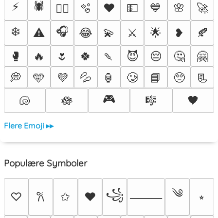
⚡
🕷️
🫧
♥️
💵
💙
🌸
🚀
❤️‍🔥
❄️
🎧
⚠️
😂
💫
⚔️
🌟
❥
🍂
🥊
🔥
🌷
🍀
🍡
😈
😔
🤔
🤗
💭
🩵
💜
💦
🏮
🥲
📘
🥺
📃
🎮
🐚
🪷
🎼
🖤
Flere Emoji ▸▸
Populære Symboler
༄
꧁
♡
✩
♥
⭒
𐙚
⸻