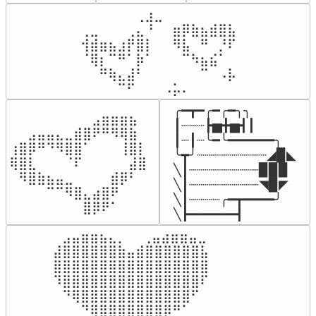
⠀⠀⠀⠀⠀⠀⢀⣰⣀⠀⠀⠀⠀⠀⠀⠀⠀

⢀⣀⠀⠀⠀⢀⣄⠘⠀⠀⣶⡿⣷⣦⣾⣿⣧

⢺⣾⣶⣦⣰⡟⣿⡇⠀⠀⠻⣧⠀⠛⠀⡘⠏

⠈⢿⡆⠉⠛⠁⡷⠁⠀⠀⠀⠉⠳⣦⣮⠁⠀

⠀⠀⠛⢷⣄⣼⠃⠀⠀⠀⠀⠀⠀⠉⠀⠠⡧

⠀⠀⠀⠀⠉⠋⠀⠀⠀⠠⡥⠄⠀⠀⠀⠀⠀
╭━┳━╭━╭━╮╮

⠀⠀⠀⠀⠀⠀⠀⠀⠀⣠⣶⣶⣶⣦⠀⠀

┃┈┈┈┣▅╋▅┫┃

⠀⠀⣠⣤⣤⣄⣀⣾⣿⠟⠛⠻⢿⣷⠀

┃┈┃┈╰━╰━━━━━━╮

⢰⣿⡿⠛⠙⠻⣿⣿⠁⠀⠀⠀⢸⣿⡇

╰┳╯┈┈┈┈┈┈┈┈┈◢▉◣

⢿⣿⣇⠀⠀⠀⠈⠏⠀⠀⠀⠀⠀⣼⣿⠀

╲┃┈┈┈┈┈┈┈┈┈▉▉▉

⠀⠻⣿⣷⣦⣤⣀⠀⠀⠀⠀⣾⡿⠃⠀

╲┃┈┈┈┈┈┈┈┈┈◥▉◤

⠀⠀⠀⠀⠉⠉⠻⣿⣄⣴⣿⠟⠀⠀⠀

╲┃┈┈┈┈╭━┳━━━━╯

⠀⠀⠀⠀⠀⠀⠀⠀⣿⡿⠟⠁⠀⠀⠀⠀
╲┣━━━━━━┫﻿
⠀⣠⣤⣶⣶⣦⣄⡀  ⠀⢀⣤⣴⣶⣶⣤⣀⠀

⣼⣿⣿⣿⣿⣿⣿⣷⣤⣾⣿⣿⣿⣿⣿⣿⣧

⣿⣿⣿⣿⣿⣿⣿⣿⣿⣿⣿⣿⣿⣿⣿⣿⣿

⠹⣿⣿⣿⣿⣿⣿⣿⣿⣿⣿⣿⣿⣿⣿⣿⠏

⠀⠙⢿⣿⣿⣿⣿⣿⣿⣿⣿⣿⣿⣿⣿⠋⠀

⠀⠀⠀⠙⢿⣿⣿⣿⣿⣿⣿⣿⡿⠛⠁⠀⠀
