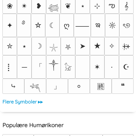
ఌ
❀
✴︎
❥
❦
⋆
⊹
𝄞
𓆉
࿔
ఇ
✦
☆
☾
ღ
☼
ৎ୭
⸺
✮
⭑
☽
➤
★
✧
ᚐ҉ᚐ
⛧
𓇼
༒
「
⡇
─
✶
☪
⸱
𓃠
」
⤷
❝
⸰
🈡
𓆈
Flere Symboler ▸▸
Populære Humørikoner