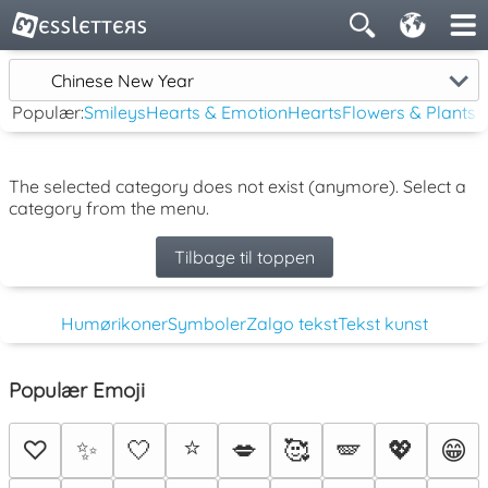
Chinese New Year
Populær:
Smileys
Hearts & Emotion
Hearts
Flowers & Plants
The selected category does not exist (anymore). Select a
category from the menu.
Tilbage til toppen
Humørikoner
Symboler
Zalgo tekst
Tekst kunst
Populær Emoji
⭐
♡
✨
🤍
💋
🥰
🪽
💖
😁