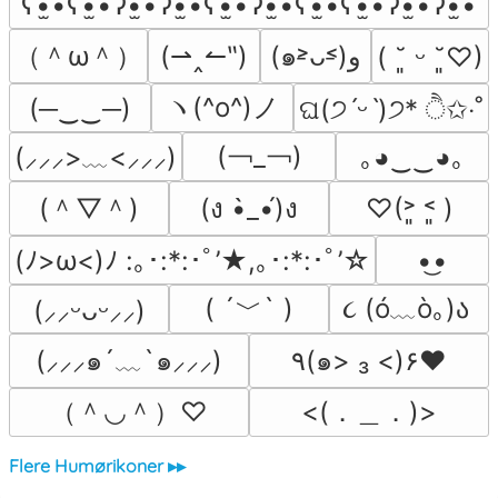
ʕ•̫͡•ʕ•̫͡•ʔ•̫͡•ʔ•̫͡•ʕ•̫͡•ʔ•̫͡•ʕ•̫͡•ʕ•̫͡•ʔ•̫͡•ʔ•̫͡•
（＾ω＾）
(⇀‸↼‶)
(๑˃̵ᴗ˂̵)و
( ˘͈ ᵕ ˘͈♡)
ヽ(^o^)ノ
(─‿‿─)
ଘ(੭ˊᵕˋ)੭* ੈ✩‧˚
(￢_￢)
｡◕‿‿◕｡
(⸝⸝⸝>﹏<⸝⸝⸝)
(＾▽＾)
(ง •̀_•́)ง
♡(˃͈ ˂͈ )
(ﾉ>ω<)ﾉ :｡･:*:･ﾟ’★,｡･:*:･ﾟ’☆
•͜•
( ´﹀` )
૮ (ó﹏ò｡)ა 
(⸝⸝ᵕᴗᵕ⸝⸝)
(⸝⸝⸝๑´﹏`๑⸝⸝⸝)
٩(๑> ₃ <)۶♥
（＾◡＾）♡
<(．＿．)>
Flere Humørikoner ▸▸