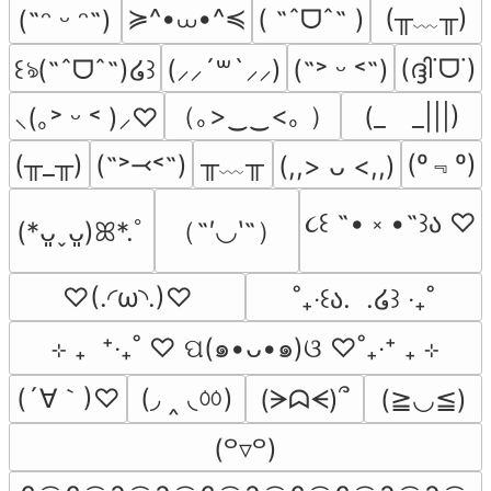
≽^•⩊•^≼
(╥﹏╥)
( ˶ˆᗜˆ˵ )
(˶ᵔ ᵕ ᵔ˶)
(ദ്ദി˙ᗜ˙)
꒰ঌ(˶ˆᗜˆ˵)໒꒱
(⸝⸝´꒳`⸝⸝)
(˶˃ ᵕ ˂˶)
（｡>‿‿<｡ ）
(_　_|||)
⸜(｡˃ ᵕ ˂ )⸝♡
╥﹏╥
(º﹃º)
(╥_╥)
(˶˃⤙˂˶)
(,,> ᴗ <,,)
૮꒰ ˶• ༝ •˶꒱ა ♡
（˶′◡‵˶）
(*ᴗ͈ˬᴗ͈)ꕤ*.ﾟ
♡(.◜ω◝.)♡
˚₊‧꒰ა.  .໒꒱ ‧₊˚
⊹ ₊  ⁺‧₊˚ ♡ ପ(๑•ᴗ•๑)ଓ ♡˚₊‧⁺ ₊ ⊹
(´∀｀)♡
(◞ ‸ ◟ㆀ)
(ᗒᗣᗕ)՞
(≧◡≦)
(꒪▿꒪)