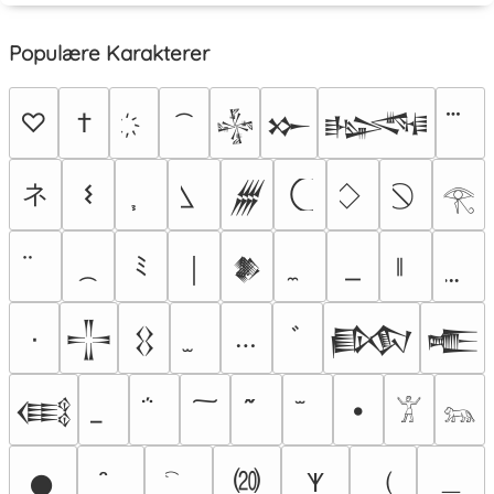
Populære Karakterer
♡
†
𒈔
𒁍
𒈙
ネ
𐌔
𒁂
𓂀
ﾐ
￨
𒆎
٠
…
ﾞ
𒋲
𒌐
𒁃
𒍫
•
𒍼
𓀠
𓃬
⒇
（
＿
𐊵
𒊹