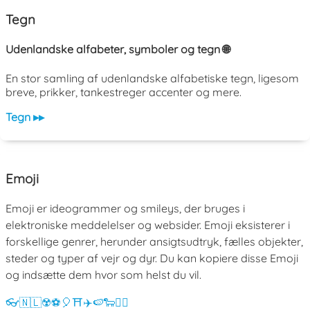
Tegn
Udenlandske alfabeter, symboler og tegn 🌐
En stor samling af udenlandske alfabetiske tegn, ligesom
breve, prikker, tankestreger accenter og mere.
Tegn ▸▸
Emoji
Emoji er ideogrammer og smileys, der bruges i
elektroniske meddelelser og websider. Emoji eksisterer i
forskellige genrer, herunder ansigtsudtryk, fælles objekter,
steder og typer af vejr og dyr. Du kan kopiere disse Emoji
og indsætte dem hvor som helst du vil.
👓
🇳🇱
☢️
⚽
🎈
⛩️
✈️
🍉
🐑
💁‍♀️