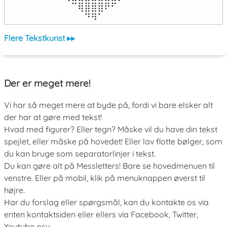
⠀⠀⠀⠀⠀⠉⢿⣿⣿⣿⠟⠋⠀⠀⠀⠀⠀

⠀⠀⠀⠀⠀⠀⠀⠙⠻⠁⠀⠀⠀⠀⠀⠀⠀⠀⠀⠀⠀⠀⠀
Flere Tekstkunst ▸▸
Der er meget mere!
Vi har så meget mere at byde på, fordi vi bare elsker alt
der har at gøre med tekst!
Hvad med figurer? Eller tegn? Måske vil du have din tekst
spejlet, eller måske på hovedet! Eller lav flotte bølger, som
du kan bruge som separatorlinjer i tekst.
Du kan gøre alt på Messletters! Bare se hovedmenuen til
venstre. Eller på mobil, klik på menuknappen øverst til
højre.
Har du forslag eller spørgsmål, kan du kontakte os via
enten kontaktsiden eller ellers via Facebook, Twitter,
Youtube osv.