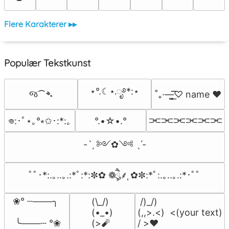
Flere Karakterer ▸▸
Populær Tekstkunst
⋆°.☾⋆.ೃ࿔*:⋆
જ⁀➴
˚₊·—̳͟͞͞♡ name ♥️
⫘⫘⫘⫘⫘⫘
°.•☆•.°
𖦹:･ﾟ⋆｡°⭒✩･:*:｡
-ˋˏ ༻✿༺ ˎˊ-
ﾟﾟ･*:.｡..｡.:*ﾟ:*:✼✿ ❁ཻུ۪۪⸙͎ ✿✼:*ﾟ:.｡..｡.:*･ﾟﾟ
❀° ┄───╮

(\_/)

 /)_/)

(•_•)

(,,>.<)  <(your text)

 ╰───┄ °❀
(>🧨
/ >❤️