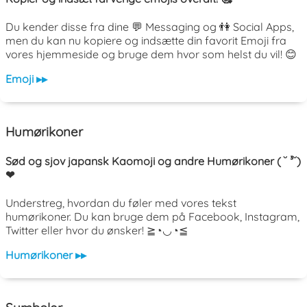
Du kender disse fra dine 💬 Messaging og 👫 Social Apps,
men du kan nu kopiere og indsætte din favorit Emoji fra
vores hjemmeside og bruge dem hvor som helst du vil! 😊
Emoji ▸▸
Humørikoner
Sød og sjov japansk Kaomoji og andre Humørikoner ( ˘ ³˘)
❤
Understreg, hvordan du føler med vores tekst
humørikoner. Du kan bruge dem på Facebook, Instagram,
Twitter eller hvor du ønsker! ≧◔◡◔≦
Humørikoner ▸▸