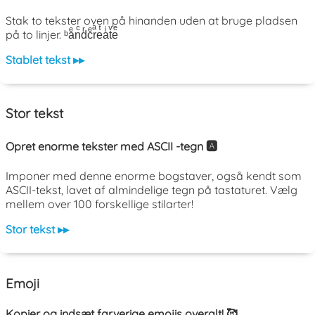
Stak to tekster oven på hinanden uden at bruge pladsen
på to linjer. ᵇaͤnͨdͬcͤrͣeͭaͥtͮeͤ
Stablet tekst ▸▸
Stor tekst
Opret enorme tekster med ASCII -tegn 🅰️
Imponer med denne enorme bogstaver, også kendt som
ASCII-tekst, lavet af almindelige tegn på tastaturet. Vælg
mellem over 100 forskellige stilarter!
Stor tekst ▸▸
Emoji
Kopier og indsæt farverige emojis overalt! 🥰